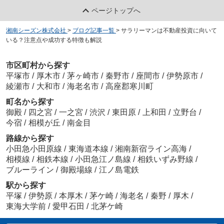
ページトップへ
湘南シーズン株式会社
>
ブログ記事一覧
>
サラリーマンは不動産投資に向いて
いる？注意点や成功する特徴も解説
市区町村から探す
平塚市
/
厚木市
/
茅ヶ崎市
/
秦野市
/
座間市
/
伊勢原市
/
綾瀬市
/
大和市
/
海老名市
/
高座郡寒川町
町名から探す
御殿
/
四之宮
/
一之宮
/
渋沢
/
東田原
/
上和田
/
立野台
/
今宿
/
相模が丘
/
南金目
路線から探す
小田急小田原線
/
東海道本線
/
湘南新宿ライン高海
/
相模線
/
相鉄本線
/
小田急江ノ島線
/
相鉄いずみ野線
/
ブルーライン
/
御殿場線
/
江ノ島電鉄
駅から探す
平塚
/
伊勢原
/
本厚木
/
茅ケ崎
/
海老名
/
秦野
/
厚木
/
東海大学前
/
愛甲石田
/
北茅ケ崎