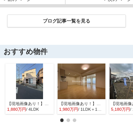
ブログ記事一覧を見る
おすすめ物件
【現地画像あり！】平塚市入野 中古戸建 31.76坪
【現地画像あり！】星和平塚宝町ハイツ
1,880万円
/ 4LDK
1,980万円
/ 1LDK＋1S(納戸)
5,180万円
/