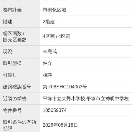
都市計画
市街化区域
階建
2階建
総区画数 /
4区画 / 4区画
販売区画数
現況
未完成
取引態様
仲介
引渡し
相談
建築確認番号
第R08SHC104063号
近隣の学校
平塚市立大野小学校,平塚市立神明中学校
物件番号
105059374
取引条件の有効
2026年08月18日
期限