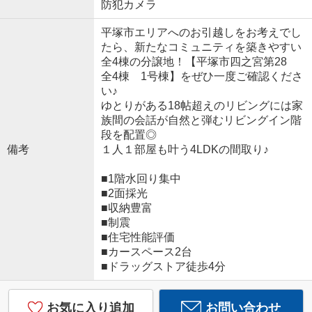
防犯カメラ
平塚市エリアへのお引越しをお考えでし
たら、新たなコミュニティを築きやすい
全4棟の分譲地！【平塚市四之宮第28
全4棟 1号棟】をぜひ一度ご確認くださ
い♪
ゆとりがある18帖超えのリビングには家
族間の会話が自然と弾むリビングイン階
段を配置◎
備考
１人１部屋も叶う4LDKの間取り♪
■1階水回り集中
■2面採光
■収納豊富
■制震
■住宅性能評価
■カースペース2台
■ドラッグストア徒歩4分
お気に入り追加
お問い合わせ