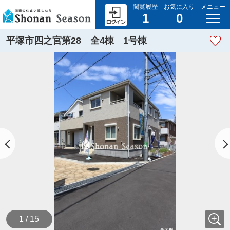
閲覧履歴
お気に入り
メニュー
1
0
平塚市四之宮第28 全4棟 1号棟
1 / 15