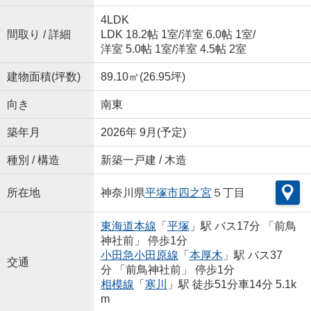
4LDK
間取り / 詳細
LDK 18.2帖 1室
/
洋室 6.0帖 1室
/
洋室 5.0帖 1室
/
洋室 4.5帖 2室
建物面積(坪数)
89.10㎡(26.95坪)
向き
南東
築年月
2026年 9月(予定)
種別 / 構造
新築一戸建 / 木造
所在地
神奈川県
平塚市
四之宮
５丁目
東海道本線
「
平塚
」駅 バス17分 「前鳥
神社前」 停歩1分
小田急小田原線
「
本厚木
」駅 バス37
交通
分 「前鳥神社前」 停歩1分
相模線
「
寒川
」駅 徒歩51分車14分 5.1k
m