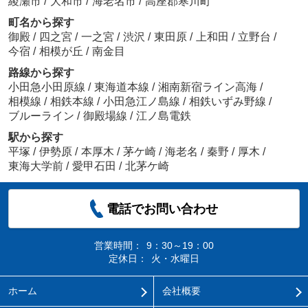
綾瀬市
/
大和市
/
海老名市
/
高座郡寒川町
町名から探す
御殿
/
四之宮
/
一之宮
/
渋沢
/
東田原
/
上和田
/
立野台
/
今宿
/
相模が丘
/
南金目
路線から探す
小田急小田原線
/
東海道本線
/
湘南新宿ライン高海
/
相模線
/
相鉄本線
/
小田急江ノ島線
/
相鉄いずみ野線
/
ブルーライン
/
御殿場線
/
江ノ島電鉄
駅から探す
平塚
/
伊勢原
/
本厚木
/
茅ケ崎
/
海老名
/
秦野
/
厚木
/
東海大学前
/
愛甲石田
/
北茅ケ崎
電話でお問い合わせ
営業時間：
9：30～19：00
定休日：
火・水曜日
ホーム
会社概要