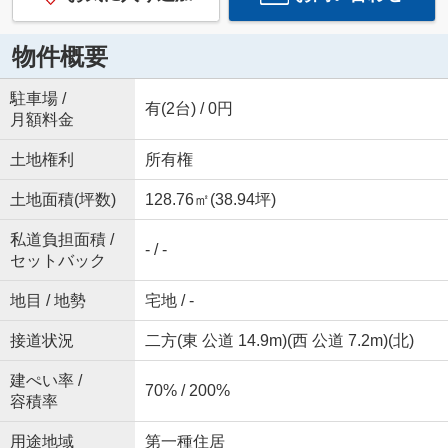
物件概要
駐車場 /
有(2台) / 0円
月額料金
土地権利
所有権
土地面積(坪数)
128.76㎡(38.94坪)
私道負担面積 /
- / -
セットバック
地目 / 地勢
宅地 / -
接道状況
二方(東 公道 14.9m)(西 公道 7.2m)(北)
建ぺい率 /
70% / 200%
容積率
用途地域
第一種住居