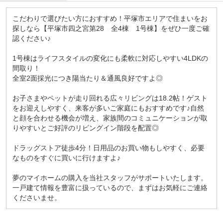
こだわりで選びたい方におすすめ！平塚市エリアで住まいをお
探しなら【平塚市四之宮第28 全4棟 1号棟】をぜひ一度ご確
認ください♪
1号棟はライフスタイルの変化にも柔軟に対応しやすい4LDKの
間取り！
全室2面採光につき陽当たり＆通風良好ですよ◎
お子さまやペットが走り回れる広々リビングは18.2帖！ゲスト
をお迎えしやすく、来客が多いご家庭にもおすすめです♪自然
と顔を合わせる機会が増え、家族間のコミュニケーションが取
りやすいとご好評のリビングイン階段を配置◎
ドラッグストア徒歩4分！日用品のお買い物もしやすく、必要
なものをすぐに買いに行けますよ♪
夢のマイホームの購入を当社スタッフがサポートいたします。
一戸建て情報を豊富に扱っているので、まずはお気軽にご連絡
くださいませ。