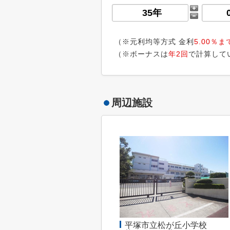
（※元利均等方式 金利
5.00％ま
（※ボーナスは
年2回
で計算して
周辺施設
平塚市立松が丘小学校