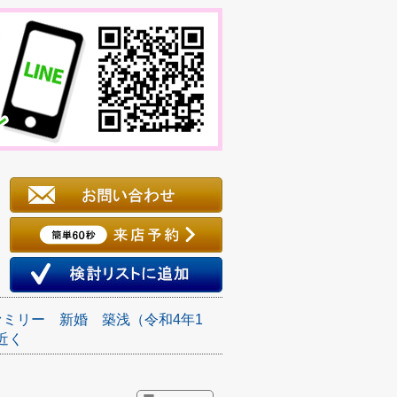
ァミリー
新婚
築浅（令和4年1
近く