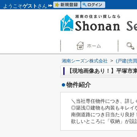
ようこそ
ゲスト
さん
湘南シーズン株式会社
>
(戸建(売
【現地画像あり！】平塚市東
物件紹介
＼当社専任物件につき、詳し
◎築浅◎建物も内装もキレイ
南側道路につき日当たり良好
欲しいところに「収納」が設