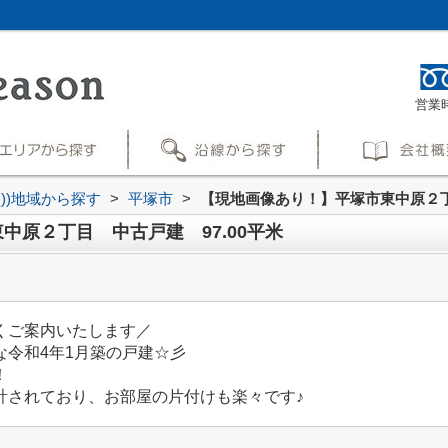
営業時
買))地域から探す
>
平塚市
>
【現地画像あり！】平塚市東中原２丁目
中原２丁目 中古戸建 97.00平米
くご案内いたします／
な令和4年1月築の戸建☆彡
！
計されており、お部屋の片付けも楽々です♪