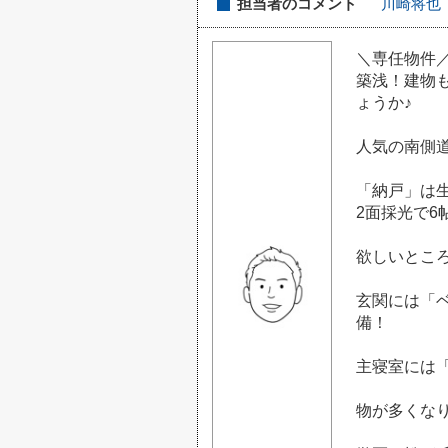
担当者のコメント
川崎将也
＼専任物件
築浅！建物も
ょうか♪
人気の南側
「納戸」は
2面採光で
欲しいとこ
玄関には「
備！
主寝室には
物が多くな