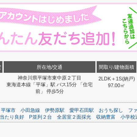
安
所在地/交通
間取り/建物面積
神奈川県平塚市東中原２丁目
2LDK＋1S(納戸)
東海道本線「平塚」駅 バス15分 「住宅
97.00㎡
前」 停歩5分
平塚市
小田急線
伊勢原駅
愛甲石田駅
おうち探し
フ
当たり良好
P並列２台
全居室２面採光
収納豊富
小学校