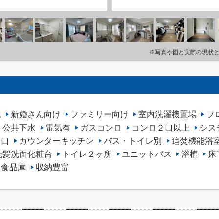
※写真や図と実際の現状
地
新婚さん向け
ファミリー向け
室内洗濯機置場
フ
公共下水
電気有
ガスコンロ
コンロ２口以上
シス
３口
カウンターキッチン
バス・トイレ別
追焚機能浴
洗髪洗面化粧台
トイレ２ヶ所
ユニットバス
浴槽
床
食品庫
収納豊富