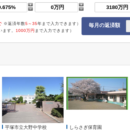
で
※返済年数
5～35
年まで入力できます）
毎月の返済額
います。
1000万円
まで入力できます）
平塚市立大野中学校
しらさぎ保育園