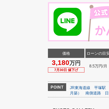
価格
ローンの目
3,180
万円
8.5万円/月
7月30日 値下げ
POINT
JR東海道線
平塚駅
月築）
南側道路
日