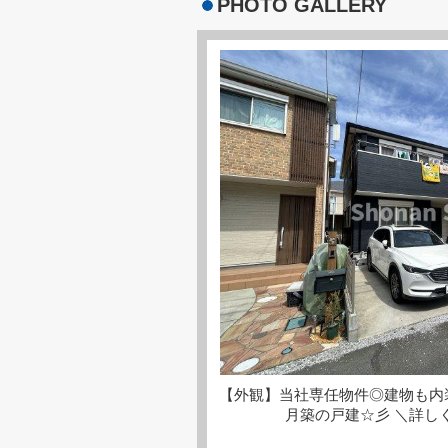
PHOTO GALLERY
【外観】当社専任物件◎建物も内
月築の戸建☆彡 ＼詳し