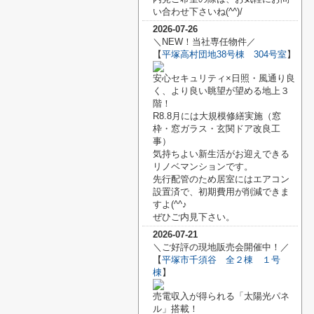
い合わせ下さいね(^^)/
2026-07-26
＼NEW！当社専任物件／
【
平塚高村団地38号棟 304号室
】
安心セキュリティ×日照・風通り良
く、より良い眺望が望める地上３
階！
R8.8月には大規模修繕実施（窓
枠・窓ガラス・玄関ドア改良工
事）
気持ちよい新生活がお迎えできる
リノベマンションです。
先行配管のため居室にはエアコン
設置済で、初期費用が削減できま
すよ(^^♪
ぜひご内見下さい。
2026-07-21
＼ご好評の現地販売会開催中！／
【
平塚市千須谷 全２棟 １号
棟
】
売電収入が得られる「太陽光パネ
ル」搭載！