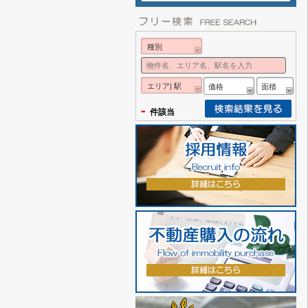
種別
エリア| 駅
価格
面積
-
件該当