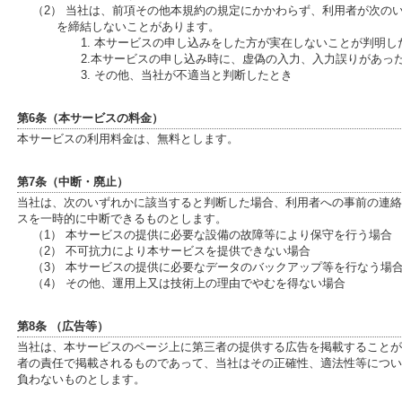
（2） 当社は、前項その他本規約の規定にかかわらず、利用者が次の
を締結しないことがあります。
1. 本サービスの申し込みをした方が実在しないことが判明し
2.本サービスの申し込み時に、虚偽の入力、入力誤りがあっ
3. その他、当社が不適当と判断したとき
第6条（本サービスの料金）
本サービスの利用料金は、無料とします。
第7条（中断・廃止）
当社は、次のいずれかに該当すると判断した場合、利用者への事前の連絡
スを一時的に中断できるものとします。
（1） 本サービスの提供に必要な設備の故障等により保守を行う場合
（2） 不可抗力により本サービスを提供できない場合
（3） 本サービスの提供に必要なデータのバックアップ等を行なう場
（4） その他、運用上又は技術上の理由でやむを得ない場合
第8条 （広告等）
当社は、本サービスのページ上に第三者の提供する広告を掲載することが
者の責任で掲載されるものであって、当社はその正確性、適法性等につい
負わないものとします。