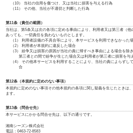
（10） 当社の信用を傷つけ、又は当社に損害を与える行為
（11） その他、当社が不適切と判断した行為
第11条（責任の範囲）
当社は、第5条又は次の各項に定める事由により、利用者又は第三者（他
あっても、一切責任を負わないものとします。
（1） 利用者設備の不具合等により、本サービスを利用できなかった
（2） 利用者が本規約に違反した場合
（3） 紛争又は損害の原因が当社の責に帰すべき事由による場合を除
第三者との間で紛争が生じた場合又は利用者が第三者に損害を与
（4） その他本サービスを利用することにより、当社の責によらずし
合
第12条（本規約に定めのない事項）
本規約に定めのない事項その他本規約の条項に関し疑義を生じたときは、
ます。
第13条（問合せ先）
本サービスにかかる問合せ先は、以下の通りです。
湘南シーズン株式会社
電話：0463-72-8583