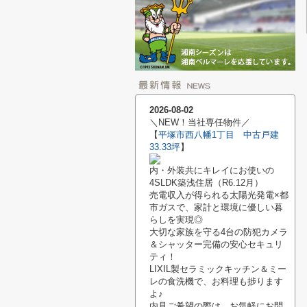
2026-08-02
＼NEW！当社専任物件／
【
平塚市西八幡1丁目 中古戸建
33.33坪
】
内・外装共にキレイにお使いの
4SLDK築浅住居（R6.12月）
売電収入が得られる太陽光発電×都
市ガスで、家計と環境に優しい暮
らしを実現◎
大切な家族を守る4台の防犯カメラ
＆シャッター完備の安心セキュリ
ティ！
LIXIL製
セラミックキッチン＆ミー
レの食洗機で、お料理も捗ります
よ♪
内見ご希望の際は、お気軽にお問