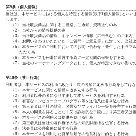
第9条（個人情報）
当社は、本サービスにおける個人を特定する情報(以下｢個人情報｣といい
します。
（1） 当社取扱商品に関するご連絡、ご通知、資料送付の為
（2） 当社からの情報提供の為
（3） 当社取扱商品の情報、キャンペーン情報（広告含む）のご案内
（4） お問い合わせいただいた「ご質問・ご意見等」に対して、当社
（5） 本サービスのご利用においてのお問い合わせ・発生したトラブ
ただく為
（6） 本サービスを円滑に運営する為に一定期間の保管をする為
（7） 当社のマーケティングデータとして、個人が特定できない形で
第10条（禁止行為）
利用者は、本サービスの利用にあたり、次の各項に定める行為をしてはな
（1） 本サービスに関する情報を改ざんする行為
（2） 利用者以外の者になりすまして本サービスを利用する行為
（3） 有害なコンピュータープログラム等を送信又は書き込む行為
（4） 第三者又は当社の財産、名誉及びプライバシー等を侵害する行
（5） 本人の同意を得ることなく又は詐欺的な手段により第三者又は
（6） 本サービスの利用又は提供を妨げる行為
（7） 第三者又は当社の著作権その他の知的財産権を侵害する行為
（8） 法令又は公序良俗に反する行為
（9） 本サービスを利用した営業活動その他営利を目的とする行為