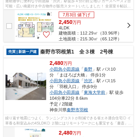
通勤通学に便利な小田急線「渋沢」駅徒歩４分の好立地◎ カースペース２台
可能・広い南庭付き中古物件が販売スタートいたしました！ 全居室６帖以上
に収納豊富な押入多数ご用意しており...
7月3日 値下げ
2,450
万
円
4LDK
建物面積：112.29㎡（33.96坪）
土地面積：215.30㎡（65.12坪）
秦野市羽根第1 全３棟 2号棟
売買 | 新築一戸建
2,480
万円
小田急小田原線
「
秦野
」駅 バス10
分 「まほろば大橋」 停歩1分
小田急小田原線
「
渋沢
」駅 バス15
分 「羽根入口」 停歩9分
小田急小田原線
「
東海大学前
」駅 徒歩
104分車22分 8.6km
予定 / 2階建
神奈川県
秦野市
羽根
繰り返す地震につよく、ランニングコストが削減できる省エネ適合住宅◎ イ
草香る和室込みの4SLDK◎ ２階にはリモートワークにも重宝する「書斎」を
備え、家族を身近にお仕事効率もUPしま...
2,480
万
円