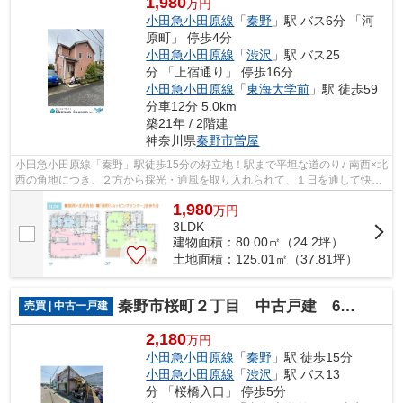
1,980
万円
小田急小田原線
「
秦野
」駅 バス6分 「河
原町」 停歩4分
小田急小田原線
「
渋沢
」駅 バス25
分 「上宿通り」 停歩16分
小田急小田原線
「
東海大学前
」駅 徒歩59
分車12分 5.0km
築21年 / 2階建
神奈川県
秦野市
曽屋
小田急小田原線「秦野」駅徒歩15分の好立地！駅まで平坦な道のり♪ 南西×北
西の角地につき、２方から採光・通風を取り入れられて、１日を通して快適
に☆ ドラッグストア＆スーパーまで徒...
1,980
万
円
3LDK
建物面積：80.00㎡（24.2坪）
土地面積：125.01㎡（37.81坪）
秦野市桜町２丁目 中古戸建 60.93坪
売買 | 中古一戸建
2,180
万円
小田急小田原線
「
秦野
」駅 徒歩15分
小田急小田原線
「
渋沢
」駅 バス13
分 「桜橋入口」 停歩5分