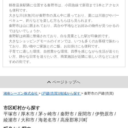
鶴巻温泉駅隣に位置する秦野市は、小田急線で新宿まで1本とアクセス
も便利です。
大きな川(水無川)が秦野市の真ん中に通っており、夏には川遊びやバー
ベキュー、釣りなどを楽しむ方もちらほら見られます。
秦野市は山に囲まれており、高台や平地などお好みの物件が見つかるの
ではないでしょうか。
秦野駅は綺麗に整備されており、白を貴重とした駅が印象的です。
大きなショッピングモールのイオンでは、いつも多くのお客様で賑わっ
ており、買い物やご家族とのご飯、お出掛けにも便利です。
子育てに適した環境、自然豊かな環境、四季を感じながら生活が送りた
い方、静かな日常を送りたい方、商業施設が近隣に欲しい方などにおす
すめの街です。
ページトップへ
湘南シーズン株式会社
>
(戸建(売買))地域から探す
>
秦野市の戸建(売買)
市区町村から探す
平塚市
/
厚木市
/
茅ヶ崎市
/
秦野市
/
座間市
/
伊勢原市
/
綾瀬市
/
大和市
/
海老名市
/
高座郡寒川町