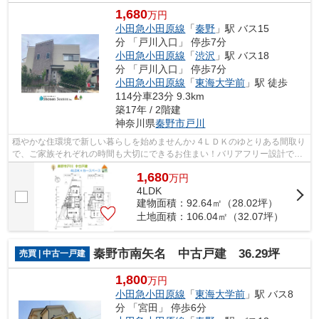
1,680
万円
小田急小田原線
「
秦野
」駅 バス15
分 「戸川入口」 停歩7分
小田急小田原線
「
渋沢
」駅 バス18
分 「戸川入口」 停歩7分
小田急小田原線
「
東海大学前
」駅 徒歩
114分車23分 9.3km
築17年 / 2階建
神奈川県
秦野市
戸川
穏やかな住環境で新しい暮らしを始めませんか♪ 4ＬＤＫのゆとりある間取り
で、ご家族それぞれの時間も大切にできるお住まい！バリアフリー設計で長
く快適に暮らせる住宅です。 ぜひお...
1,680
万
円
4LDK
建物面積：92.64㎡（28.02坪）
土地面積：106.04㎡（32.07坪）
秦野市南矢名 中古戸建 36.29坪
売買 | 中古一戸建
1,800
万円
小田急小田原線
「
東海大学前
」駅 バス8
分 「宮田」 停歩6分