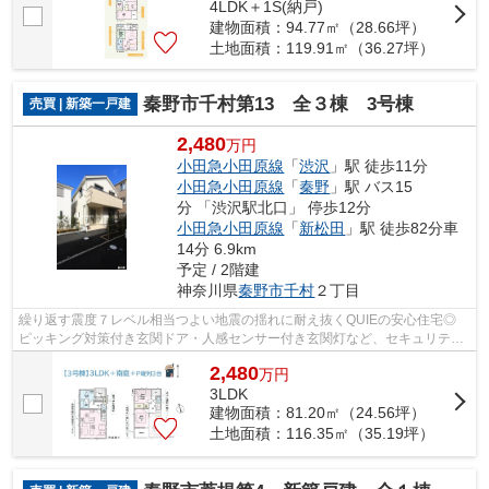
4LDK＋1S(納戸)
建物面積：94.77㎡（28.66坪）
土地面積：119.91㎡（36.27坪）
秦野市千村第13 全３棟 3号棟
売買 | 新築一戸建
2,480
万円
小田急小田原線
「
渋沢
」駅 徒歩11分
小田急小田原線
「
秦野
」駅 バス15
分 「渋沢駅北口」 停歩12分
小田急小田原線
「
新松田
」駅 徒歩82分車
14分 6.9km
予定 / 2階建
神奈川県
秦野市
千村
２丁目
繰り返す震度７レベル相当つよい地震の揺れに耐え抜くQUIEの安心住宅◎
ピッキング対策付き玄関ドア・人感センサー付き玄関灯など、セキュリティ
に特化！ 生活利便性に優れた、ニーズの...
2,480
万
円
3LDK
建物面積：81.20㎡（24.56坪）
土地面積：116.35㎡（35.19坪）