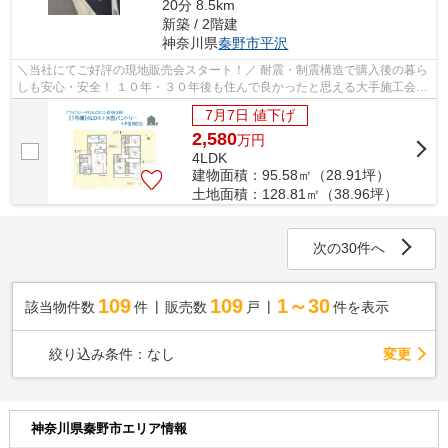
20分 8.5km
新築 / 2階建
神奈川県
秦野市
平沢
＼当社にてご好評の現地販売会スタート！／ 耐震・制震構造で購入後の暮ら
しも安心・安全！ １０年・３０年後も住んで良かったと思える大手施工会社
が手掛ける、開放感あふれる２方（...
7月7日 値下げ
2,580
万
円
4LDK
建物面積：95.58㎡（28.91坪）
土地面積：128.81㎡（38.96坪）
次の30件へ
109
109
1～30
該当物件数
件
販売数
戸
件を表示
変更
絞り込み条件：
なし
神奈川県秦野市エリア情報