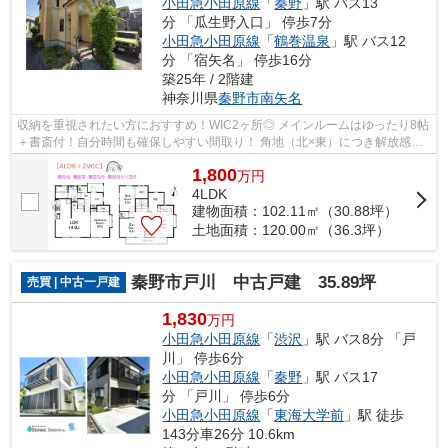
小田急小田原線
「
秦野
」駅 バス13
分 「瓜生野入口」 停歩7分
小田急小田原線
「
鶴巻温泉
」駅 バス12
分 「宿矢名」 停歩16分
築25年 / 2階建
神奈川県
秦野市
南矢名
収納を重視されたい方におすすめ！WIC2ヶ所◎ メインルームはゆったり8帖
＋書斎付！自分時間も確保しやすい間取り！ 角地（北×東）につき解放感＆
陽当たり良好！ 現況：居住中 ぜひご...
1,800
万
円
4LDK
建物面積：102.11㎡（30.88坪）
土地面積：120.00㎡（36.3坪）
秦野市戸川 中古戸建 35.89坪
売買 | 中古一戸建
1,830
万円
小田急小田原線
「
渋沢
」駅 バス8分 「戸
川」 停歩6分
小田急小田原線
「
秦野
」駅 バス17
分 「戸川」 停歩6分
小田急小田原線
「
東海大学前
」駅 徒歩
143分車26分 10.6km