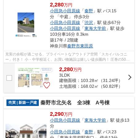
2,280
万円
小田急小田原線
「
秦野
」駅 バス15
分 「中庭」 停歩3分
小田急小田原線
「
渋沢
」駅 徒歩67分
小田急小田原線
「
東海大学前
」駅 徒歩
103分車16分 8.3km
築17年 / 2階建
神奈川県
秦野市
東田原
充実の余暇が過ごせる、プライベートなアウトドア空間「スカイバルコニ
ー」付き！ 小・中学校近く、お買い物施設は嬉しい徒歩圏内！ 圧巻の50坪
超え！ゆとりある敷地内には、お車３台...
2,280
万
円
3LDK
建物面積：103.28㎡（31.24坪）
土地面積：168.02㎡（50.82坪）
秦野市北矢名 全3棟 A号棟
売買 | 新築一戸建
2,290
万円
小田急小田原線
「
東海大学前
」駅 徒歩13
分
小田急小田原線
「
秦野
」駅 バス23
分 「東海大学前駅南口」 停歩13分