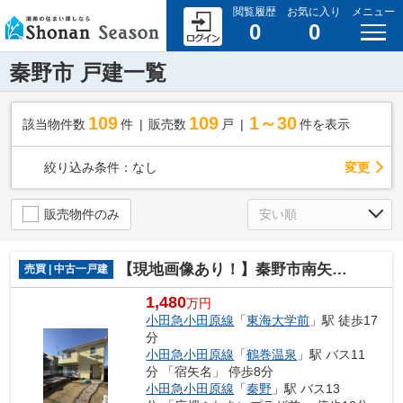
閲覧履歴
お気に入り
メニュー
0
0
秦野市 戸建一覧
109
109
1～30
該当物件数
件
販売数
戸
件を表示
変更
絞り込み条件：
なし
販売物件のみ
【現地画像あり！】秦野市南矢名 中古戸建 46.19坪
売買 | 中古一戸建
1,480
万円
小田急小田原線
「
東海大学前
」駅 徒歩17
分
小田急小田原線
「
鶴巻温泉
」駅 バス11
分 「宿矢名」 停歩8分
小田急小田原線
「
秦野
」駅 バス13