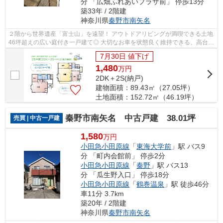
分 「広畑ふれあいプラザ前」 停歩13分
築33年 / 2階建
神奈川県
秦野市
南矢名
２階から世界遺産「富士山」を遠望！ アウトドアリビングが満喫できる土地
46坪超えの広い庭付き一戸建て◎ 大切なお車を状態良く維持できる、高台立
地の地下車庫付きのガレージハウスで...
7月30日 値下げ
1,480
万
円
2DK＋2S(納戸)
建物面積：89.43㎡（27.05坪）
土地面積：152.72㎡（46.19坪）
秦野市南矢名 中古戸建 38.01坪
売買 | 中古一戸建
1,580
万円
小田急小田原線
「
東海大学前
」駅 バス9
分 「町内会館前」 停歩2分
小田急小田原線
「
秦野
」駅 バス13
分 「瓜生野入口」 停歩18分
小田急小田原線
「
鶴巻温泉
」駅 徒歩46分
車11分 3.7km
築20年 / 2階建
神奈川県
秦野市
南矢名