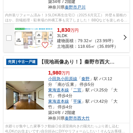
築34年 / 2階建
神奈川県
秦野市
戸川
内外装リフォーム済み！３SLDK再生住宅◎（2025.6月完工） 外壁＆屋根の
ほか、防蟻処理・駐車場の外構工事も完了しました！ BBQなどを楽しめる
「戸川公園」まで自転車で7分ほど♪ 当社イ...
1,830
万
円
3LDK
建物面積：79.32㎡（23.99坪）
土地面積：118.65㎡（35.89坪）
【現地画像あり！】秦野市西大竹 中古戸建 39.61坪
売買 | 中古一戸建
1,980
万円
小田急小田原線
「
秦野
」駅 バス12
分 「南が丘東」 停歩5分
東海道本線
「
二宮
」駅 バス25分 「大
竹」 停歩4分
東海道本線
「
平塚
」駅 バス42分 「大
竹」 停歩4分
築24年 / 2階建
神奈川県
秦野市
西大竹
水廻りが集中した家事ラク動線◎全居室南向きの陽光たっぷり差し込む
4LDKのお住まいです♪自分好みにDIYやリフォームしたい！そんなお客様に