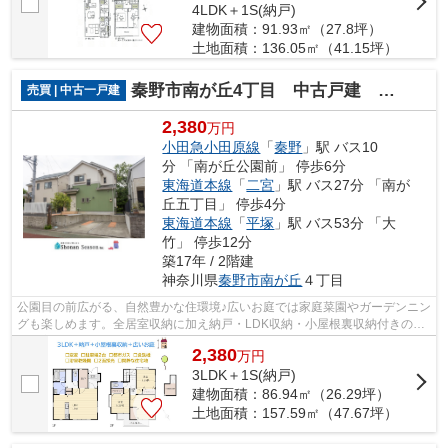
4LDK＋1S(納戸)
建物面積：91.93㎡（27.8坪）
土地面積：136.05㎡（41.15坪）
秦野市南が丘4丁目 中古戸建 47.67坪
売買 | 中古一戸建
2,380
万円
小田急小田原線
「
秦野
」駅 バス10
分 「南が丘公園前」 停歩6分
東海道本線
「
二宮
」駅 バス27分 「南が
丘五丁目」 停歩4分
東海道本線
「
平塚
」駅 バス53分 「大
竹」 停歩12分
築17年 / 2階建
神奈川県
秦野市
南が丘
４丁目
公園目の前広がる、自然豊かな住環境♪広いお庭では家庭菜園やガーデンニン
グも楽しめます。全居室収納に加え納戸・LDK収納・小屋根裏収納付きの収
納豊富な３SLDK◎ 現況空室につき、ぜ...
2,380
万
円
3LDK＋1S(納戸)
建物面積：86.94㎡（26.29坪）
土地面積：157.59㎡（47.67坪）