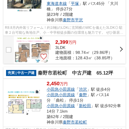
東海道本線
「
平塚
」駅 バス45分 「大川
橋」 停歩27分
築23年 / 2階建
神奈川県
秦野市
平沢
R8.8月内外装リフォーム！約18帖のLDKに玄関横のWICを備えた3LDK◎ 駐
車２台可能な角地住戸、小・中学校徒歩圏の住環境も魅力です。 ぜひ新居に
ご検討下さい♪ お客様に満足していただ...
2,399
万
円
3LDK
建物面積：98.74㎡（29.86坪）
土地面積：128.43㎡（38.85坪）
秦野市若松町 中古戸建 65.12坪
売買 | 中古一戸建
2,450
万円
小田急小田原線
「
渋沢
」駅 徒歩4分
小田急小田原線
「
秦野
」駅 バス14
分 「曲松」 停歩1分
小田急小田原線
「
新松田
」駅 徒歩92分車
14分 7.1km
築62年 / 2階建
神奈川県
秦野市
若松町