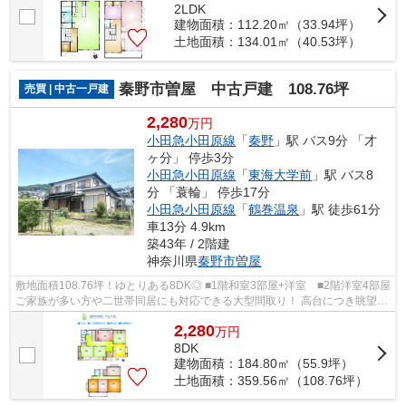
2LDK
建物面積：112.20㎡（33.94坪）
土地面積：134.01㎡（40.53坪）
秦野市曽屋 中古戸建 108.76坪
売買 | 中古一戸建
2,280
万円
小田急小田原線
「
秦野
」駅 バス9分 「才
ヶ分」 停歩3分
小田急小田原線
「
東海大学前
」駅 バス8
分 「蓑輪」 停歩17分
小田急小田原線
「
鶴巻温泉
」駅 徒歩61分
車13分 4.9km
築43年 / 2階建
神奈川県
秦野市
曽屋
敷地面積108.76坪！ゆとりある8DK◎ ■1階和室3部屋+洋室 ■2階洋室4部屋
ご家族が多い方や二世帯同居にも対応できる大型間取り！ 高台につき眺望良
好♪ぜひ現地にて詳細をお確かめください♪
2,280
万
円
8DK
建物面積：184.80㎡（55.9坪）
土地面積：359.56㎡（108.76坪）