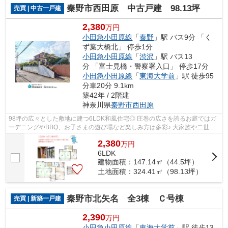
秦野市西田原 中古戸建 98.13坪
売買 | 中古一戸建
2,380
万円
小田急小田原線
「
秦野
」駅 バス9分 「く
ず葉大橋北」 停歩1分
小田急小田原線
「
渋沢
」駅 バス13
分 「富士見橋・警察署入口」 停歩17分
小田急小田原線
「
東海大学前
」駅 徒歩95
分車20分 9.1km
築42年 / 2階建
神奈川県
秦野市
西田原
98坪の広々とした敷地に建つ6LDK和風住宅◎ 圧巻の広さを誇るお庭ではガ
ーデニングやBBQ、お子さまの遊び場など楽しみ方は多彩♪ 大家族や二世帯
にもゆとりを持って暮らせる開放感溢れる...
2,380
万
円
6LDK
建物面積：147.14㎡（44.5坪）
土地面積：324.41㎡（98.13坪）
秦野市北矢名 全3棟 Ｃ号棟
売買 | 新築一戸建
2,390
万円
小田急小田原線
「
東海大学前
」駅 徒歩13