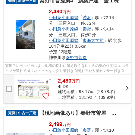
秦野市菩提第4 新築戸建 全１棟
売買 | 新築一戸建
2,480
万円
小田急小田原線
「
渋沢
」駅 バス16
分 「三屋入口」 停歩2分
小田急小田原線
「
秦野
」駅 バス14
分 「三屋入口」 停歩2分
小田急小田原線
「
東海大学前
」駅 徒歩
104分車22分 8.6km
予定 / 2階建
神奈川県
秦野市
菩提
震度７レベル相当つよい地震の揺れに耐え抜くＱＵＩＥの安心住宅◎ エコラ
イフが送れる省エネ・ピッキング対策付き玄関ドアや人感センサー付き玄関
灯他、セキュリティにも特化された4Ｌ...
2,480
万
円
4LDK
建物面積：95.17㎡（28.78坪）
土地面積：131.92㎡（39.9坪）
【現地画像あり】秦野市曽屋 中古戸建 46.59坪
売買 | 中古一戸建
2,499
万円
小田急小田原線
「
秦野
」駅 バス10