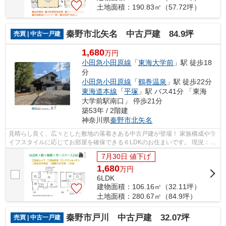
土地面積：190.83㎡（57.72坪）
秦野市北矢名 中古戸建 84.9坪
売買 | 中古一戸建
1,680
万円
小田急小田原線
「
東海大学前
」駅 徒歩18
分
小田急小田原線
「
鶴巻温泉
」駅 徒歩22分
東海道本線
「
平塚
」駅 バス41分 「東海
大学前駅南口」 停歩21分
築53年 / 2階建
神奈川県
秦野市
北矢名
見晴らし良く、広々とした敷地の落着きある中古戸建が登場！ 家族構成やラ
イフスタイルに応じてお部屋を確保できる６LDKのお住まいです。 現況：空
家 詳細やご内見依頼など、お気軽に...
7月30日 値下げ
1,680
万
円
6LDK
建物面積：106.16㎡（32.11坪）
土地面積：280.67㎡（84.9坪）
秦野市戸川 中古戸建 32.07坪
売買 | 中古一戸建