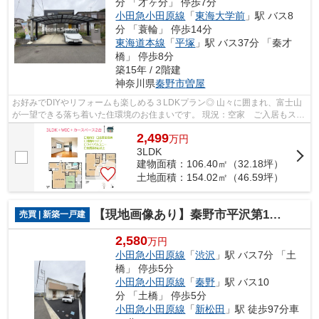
分 「才ヶ分」 停歩7分
小田急小田原線
「
東海大学前
」駅 バス8
分 「蓑輪」 停歩14分
東海道本線
「
平塚
」駅 バス37分 「秦才
橋」 停歩8分
築15年 / 2階建
神奈川県
秦野市
曽屋
お好みでDIYやリフォームも楽しめる３LDKプラン◎ 山々に囲まれ、富士山
が一望できる落ち着いた住環境のお住まいです。 現況：空家 ご入居もスム
ーズ♪ 当社では、秦野市エリアや小田...
2,499
万
円
3LDK
建物面積：106.40㎡（32.18坪）
土地面積：154.02㎡（46.59坪）
【現地画像あり】秦野市平沢第19 新築戸建 全１棟
売買 | 新築一戸建
2,580
万円
小田急小田原線
「
渋沢
」駅 バス7分 「土
橋」 停歩5分
小田急小田原線
「
秦野
」駅 バス10
分 「土橋」 停歩5分
小田急小田原線
「
新松田
」駅 徒歩97分車