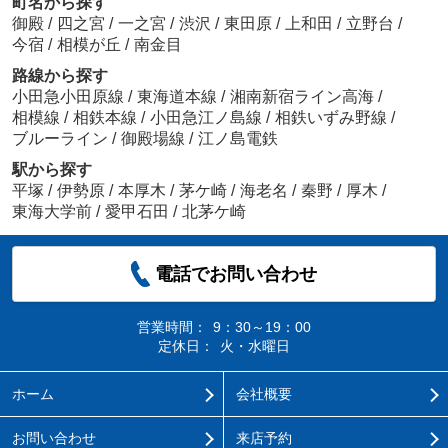
町名から探す
御殿
/
四之宮
/
一之宮
/
渋沢
/
東田原
/
上和田
/
立野台
/
今宿
/
相模が丘
/
南金目
路線から探す
小田急小田原線
/
東海道本線
/
湘南新宿ライン高海
/
相模線
/
相鉄本線
/
小田急江ノ島線
/
相鉄いずみ野線
/
ブルーライン
/
御殿場線
/
江ノ島電鉄
駅から探す
平塚
/
伊勢原
/
本厚木
/
茅ケ崎
/
海老名
/
秦野
/
厚木
/
東海大学前
/
愛甲石田
/
北茅ケ崎
電話でお問い合わせ
営業時間：
9：30～19：00
定休日：
火・水曜日
ホーム
会社概要
お問い合わせ
来店予約