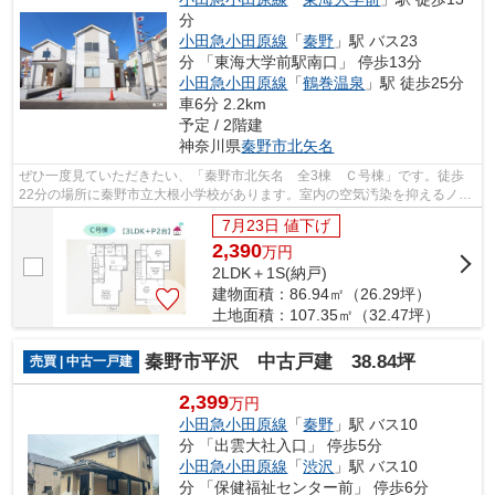
分
小田急小田原線
「
秦野
」駅 バス23
分 「東海大学前駅南口」 停歩13分
小田急小田原線
「
鶴巻温泉
」駅 徒歩25分
車6分 2.2km
予定 / 2階建
神奈川県
秦野市
北矢名
ぜひ一度見ていただきたい、「秦野市北矢名 全3棟 Ｃ号棟」です。徒歩
22分の場所に秦野市立大根小学校があります。室内の空気汚染を抑えるノン
ホルムアルデヒドを使用した物件です。...
7月23日 値下げ
2,390
万
円
2LDK＋1S(納戸)
建物面積：86.94㎡（26.29坪）
土地面積：107.35㎡（32.47坪）
秦野市平沢 中古戸建 38.84坪
売買 | 中古一戸建
2,399
万円
小田急小田原線
「
秦野
」駅 バス10
分 「出雲大社入口」 停歩5分
小田急小田原線
「
渋沢
」駅 バス10
分 「保健福祉センター前」 停歩6分