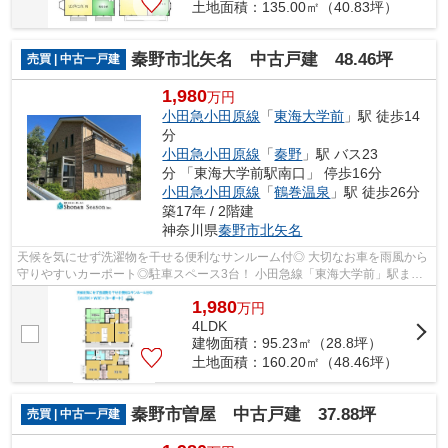
土地面積：135.00㎡（40.83坪）
秦野市北矢名 中古戸建 48.46坪
売買 | 中古一戸建
1,980
万円
小田急小田原線
「
東海大学前
」駅 徒歩14
分
小田急小田原線
「
秦野
」駅 バス23
分 「東海大学前駅南口」 停歩16分
小田急小田原線
「
鶴巻温泉
」駅 徒歩26分
築17年 / 2階建
神奈川県
秦野市
北矢名
天候を気にせず洗濯物を干せる便利なサンルーム付◎ 大切なお車を雨風から
守りやすいカーポート◎駐車スペース3台！ 小田急線「東海大学前」駅まで
徒歩14分！ 外からの視線を気にせずく...
1,980
万
円
4LDK
建物面積：95.23㎡（28.8坪）
土地面積：160.20㎡（48.46坪）
秦野市曽屋 中古戸建 37.88坪
売買 | 中古一戸建