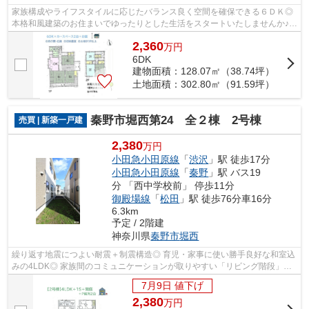
家族構成やライフスタイルに応じたバランス良く空間を確保できる６ＤＫ◎
本格和風建築のお住まいでゆったりとした生活をスタートいたしませんか♪
現況：空家 詳細やご内見依頼などお...
2,360
万
円
6DK
建物面積：128.07㎡（38.74坪）
土地面積：302.80㎡（91.59坪）
秦野市堀西第24 全２棟 2号棟
売買 | 新築一戸建
2,380
万円
小田急小田原線
「
渋沢
」駅 徒歩17分
小田急小田原線
「
秦野
」駅 バス19
分 「西中学校前」 停歩11分
御殿場線
「
松田
」駅 徒歩76分車16分
6.3km
予定 / 2階建
神奈川県
秦野市
堀西
繰り返す地震につよい耐震＋制震構造◎ 育児・家事に使い勝手良好な和室込
みの4LDK◎ 家族間のコミュニケーションが取りやすい「リビング階段」
で、笑顔あふれるマイホーム生活が送れま...
7月9日 値下げ
2,380
万
円