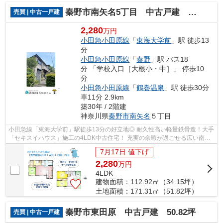
秦野市南矢名5丁目 中古戸建 51.82坪
売買 | 中古一戸建
2,280
万円
小田急小田原線
「
東海大学前
」駅 徒歩13
分
小田急小田原線
「
秦野
」駅 バス18
分 「学校入口［大根小・中］」 停歩10
分
小田急小田原線
「
鶴巻温泉
」駅 徒歩30分
車11分 2.9km
築30年 / 2階建
神奈川県
秦野市
南矢名
５丁目
小田急線「東海大学前」駅徒歩13分の好立地◎ 耐久性高い軽量鉄骨造！大手
「セキスイハウス」施工の4LDK中古住宅！ 充実の余暇が過ごせる広い南庭
付一戸建てです♪ まずは現地内覧にいら...
7月17日 値下げ
2,280
万
円
4LDK
建物面積：112.92㎡（34.15坪）
土地面積：171.31㎡（51.82坪）
秦野市東田原 中古戸建 50.82坪
売買 | 中古一戸建