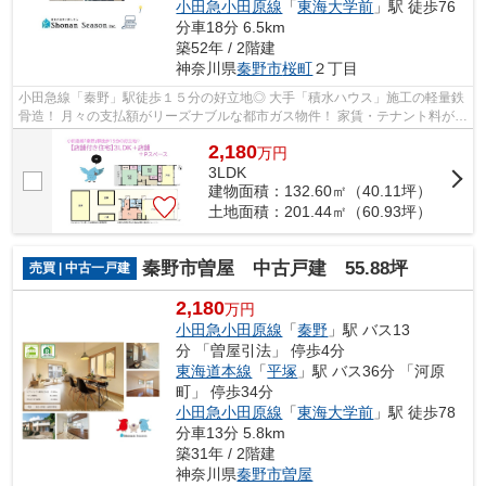
小田急小田原線
「
東海大学前
」駅 徒歩76
分車18分 6.5km
築52年 / 2階建
神奈川県
秦野市
桜町
２丁目
小田急線「秦野」駅徒歩１５分の好立地◎ 大手「積水ハウス」施工の軽量鉄
骨造！ 月々の支払額がリーズナブルな都市ガス物件！ 家賃・テナント料がコ
スト削減できる店舗付き住宅を、ぜ...
2,180
万
円
3LDK
建物面積：132.60㎡（40.11坪）
土地面積：201.44㎡（60.93坪）
秦野市曽屋 中古戸建 55.88坪
売買 | 中古一戸建
2,180
万円
小田急小田原線
「
秦野
」駅 バス13
分 「曽屋引法」 停歩4分
東海道本線
「
平塚
」駅 バス36分 「河原
町」 停歩34分
小田急小田原線
「
東海大学前
」駅 徒歩78
分車13分 5.8km
築31年 / 2階建
神奈川県
秦野市
曽屋