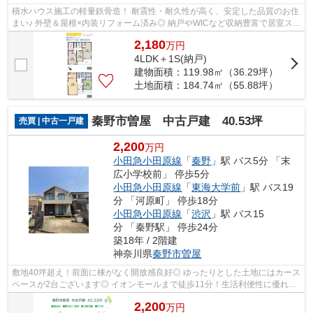
積水ハウス施工の軽量鉄骨造！ 耐震性・耐久性が高く、安定した品質のお住
まい♪ 外壁＆屋根×内装リフォーム済み◎ 納戸やWICなど収納豊富で居室スペ
ースすっきり☆ 安心の既存住宅瑕疵保...
2,180
万
円
4LDK＋1S(納戸)
建物面積：119.98㎡（36.29坪）
土地面積：184.74㎡（55.88坪）
秦野市曽屋 中古戸建 40.53坪
売買 | 中古一戸建
2,200
万円
小田急小田原線
「
秦野
」駅 バス5分 「末
広小学校前」 停歩5分
小田急小田原線
「
東海大学前
」駅 バス19
分 「河原町」 停歩18分
小田急小田原線
「
渋沢
」駅 バス15
分 「秦野駅」 停歩24分
築18年 / 2階建
神奈川県
秦野市
曽屋
敷地40坪超え！前面に棟がなく開放感良好◎ ゆったりとした土地にはカース
ペースが2台ございます◎ イオンモールまで徒歩11分！生活利便性に優れた
立地☆ 現況：空家 ぜひこの機会にご内...
2,200
万
円