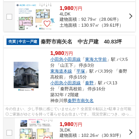
もおすすめの当社専任物件です。 お気軽にお...
1,980
万
円
4LDK
建物面積：92.79㎡（28.06坪）
土地面積：130.97㎡（39.61坪）
秦野市南矢名 中古戸建 40.83坪
売買 | 中古一戸建
1,980
万円
小田急小田原線
「
東海大学前
」駅 バス5
分 「山王下」 停歩3分
東海道本線
「
平塚
」駅 バス39分 「秦野
高校前」 停歩15分
小田急小田原線
「
秦野
」駅 バス13
分 「秦野高校前」 停歩16分
築32年 / 2階建
神奈川県
秦野市
南矢名
今の住まい、少し手狭に感じていませんか？ 全居室６帖以上×駐車２台可能
◎ご家族がゆとりを持って暮らせるお住まいです。 現況空家につき、ゆっく
りご見学いただけます。お気軽にお問...
1,980
万
円
3LDK
建物面積：102.26㎡（30.93坪）