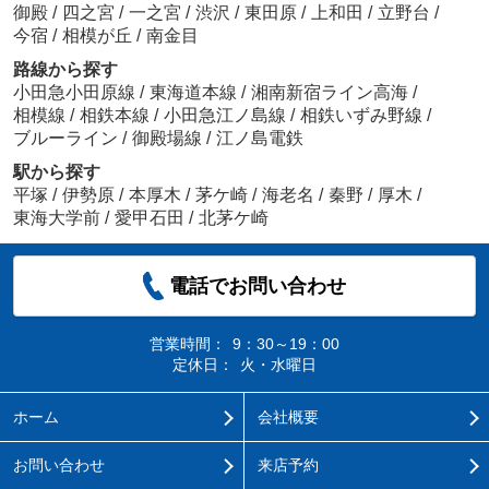
御殿
/
四之宮
/
一之宮
/
渋沢
/
東田原
/
上和田
/
立野台
/
今宿
/
相模が丘
/
南金目
路線から探す
小田急小田原線
/
東海道本線
/
湘南新宿ライン高海
/
相模線
/
相鉄本線
/
小田急江ノ島線
/
相鉄いずみ野線
/
ブルーライン
/
御殿場線
/
江ノ島電鉄
駅から探す
平塚
/
伊勢原
/
本厚木
/
茅ケ崎
/
海老名
/
秦野
/
厚木
/
東海大学前
/
愛甲石田
/
北茅ケ崎
電話でお問い合わせ
営業時間：
9：30～19：00
定休日：
火・水曜日
ホーム
会社概要
お問い合わせ
来店予約