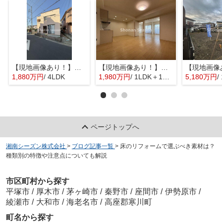
【現地画像あり！】平塚市入野 中古戸建 31.76坪
【現地画像あり！】星和平塚宝町ハイツ
1,880万円
/ 4LDK
1,980万円
/ 1LDK＋1S(納戸)
5,180万円
/
ページトップへ
湘南シーズン株式会社
>
ブログ記事一覧
>
床のリフォームで選ぶべき素材は？
種類別の特徴や注意点についても解説
市区町村から探す
平塚市
/
厚木市
/
茅ヶ崎市
/
秦野市
/
座間市
/
伊勢原市
/
綾瀬市
/
大和市
/
海老名市
/
高座郡寒川町
町名から探す