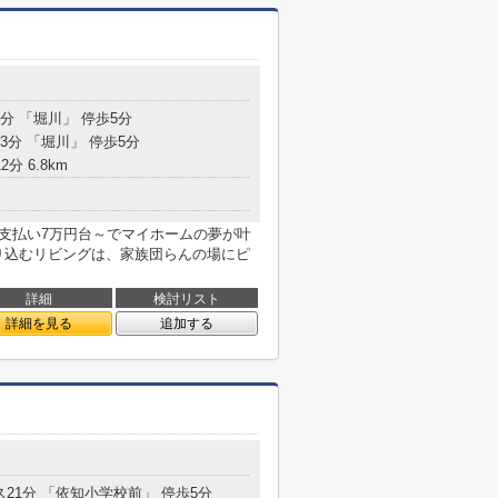
9分 「堀川」 停歩5分
3分 「堀川」 停歩5分
分 6.8km
のお支払い7万円台～でマイホームの夢が叶
り込むリビングは、家族団らんの場にピ
詳細
検討リスト
詳細を見る
追加する
ス21分 「依知小学校前」 停歩5分