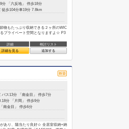
9分 「六反地」 停歩18分
 徒歩104分車19分 7.8km
節物もたっぷり収納できる２ヶ所のWIC
あるプライベート空間となりますよ☆ P3
詳細
検討リスト
詳細を見る
追加する
 バス13分 「南金目」 停歩7分
ス18分 「片岡」 停歩9分
 「南金目」 停歩6分
があり、陽当たり良好☆ 全居室収納+納