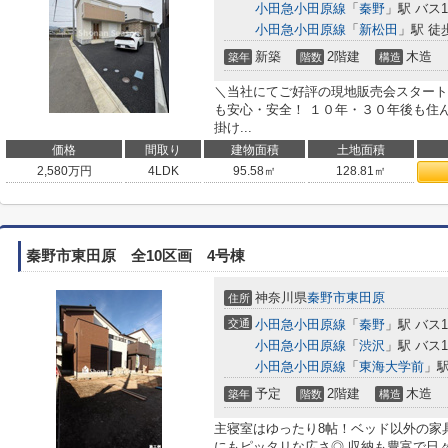
小田急小田原線
「
秦野
」駅 バス1
小田急小田原線
「
新松田
」駅 徒歩
新築
2階建
木造
築年
階数
構造
＼当社にてご好評の現地販売会スタート
も安心・安全！ １０年・３０年後も住
掛け...
価格
間取り
建物面積
土地面積
2,580
万円
4LDK
95.58㎡
128.81㎡
秦野市東田原 全10区画 4号棟
神奈川県
秦野市
東田原
住所
交通
小田急小田原線
「
秦野
」駅 バス
小田急小田原線
「
渋沢
」駅 バス1
小田急小田原線
「
東海大学前
」駅
予定
2階建
木造
築年
階数
構造
主寝室はゆったり8帖！ベッド以外の家
にもピッタリな広さ◎ 収納も豊富で日