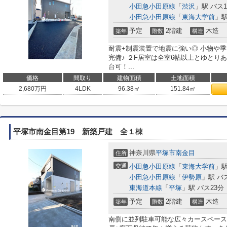
小田急小田原線
「
渋沢
」駅 バス1
小田急小田原線
「
東海大学前
」駅
予定
2階建
木造
築年
階数
構造
耐震+制震装置で地震に強い◎ 小物や季
完備♪ ２F居室は全室6帖以上とゆとり
台可！...
価格
間取り
建物面積
土地面積
2,680
万円
4LDK
96.38㎡
151.84㎡
平塚市南金目第19 新築戸建 全１棟
神奈川県
平塚市
南金目
住所
交通
小田急小田原線
「
東海大学前
」駅
小田急小田原線
「
伊勢原
」駅 バ
東海道本線
「
平塚
」駅 バス23分
予定
2階建
木造
築年
階数
構造
南側に並列駐車可能な広々カースペース