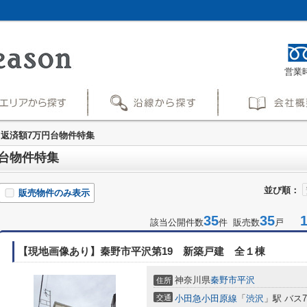
営業時
返済額7万円台物件特集
台物件特集
並び順：
販売物件のみ表示
35
35
1-
該当公開件数
件 販売数
戸
【現地画像あり】秦野市平沢第19 新築戸建 全１棟
神奈川県
秦野市
平沢
住所
交通
小田急小田原線
「
渋沢
」駅 バス