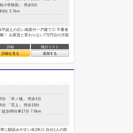
依知小学校前」 停歩5分
9分 3.7km
1坪超えの広い南庭付一戸建て◎ 不審者
載！ お家賃と変わらない7万円台の月額
詳細
検討リスト
詳細を見る
追加する
10分 「井ノ城」 停歩1分
6分 「宮上」 停歩19分
 徒歩89分車17分 7.6km
帯に馴染みやすい4LDK◎ 自分1人の部