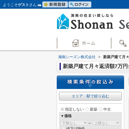
ようこそ
ゲスト
さん
湘南シーズン株式会社
>
新築戸建て月々
新築戸建て月々返済額7万円
エリア・駅で絞り込む
指定しない
新築
中古
▼価格
～
値下げ物件