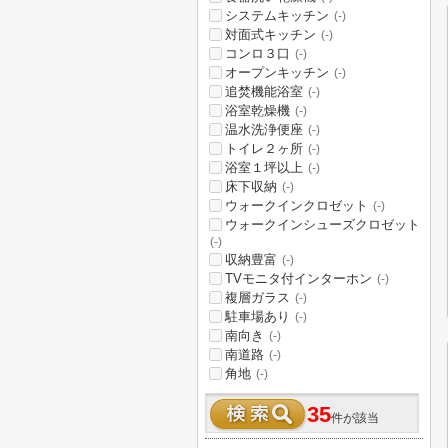
システムキッチン
(-)
対面式キッチン
(-)
コンロ３口
(-)
オープンキッチン
(-)
追焚機能浴室
(-)
浴室乾燥機
(-)
温水洗浄便座
(-)
トイレ２ヶ所
(-)
浴室１坪以上
(-)
床下収納
(-)
ウォークインクロゼット
(-)
ウォークインシューズクロゼット
(-)
収納豊富
(-)
TVモニタ付インターホン
(-)
複層ガラス
(-)
駐車場あり
(-)
南向き
(-)
南道路
(-)
角地
(-)
35
件が該当