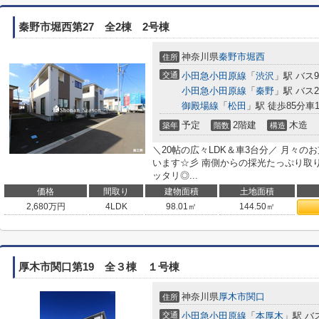
秦野市堀西第27 全2棟 2号棟
神奈川県
秦野市
堀西
住所
交通
小田急小田原線
「
渋沢
」駅 バス
小田急小田原線
「
秦野
」駅 バス2
御殿場線
「
松田
」駅 徒歩85分車12
予定
2階建
木造
築年
階数
構造
＼20帖の広々LDK＆車3台分／ 月々
います☆彡 南側からの採光たっぷり取
ッタリ◎...
価格
間取り
建物面積
土地面積
2,680
万円
4LDK
98.01㎡
144.50㎡
厚木市関口第19 全３棟 １号棟
神奈川県
厚木市
関口
住所
交通
小田急小田原線
「
本厚木
」駅 バ