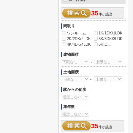
35
件が該当
間取り
ワンルーム
1K/1DK/1LDK
2K/2DK/2LDK
3K/3DK/3LDK
4K/4DK/4LDK
5K以上
建物面積
～
土地面積
～
駅からの徒歩
築年数
35
件が該当