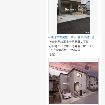
綾瀬市寺尾釜田第5 新築戸建 全1棟
神奈川県綾瀬市寺尾釜田２丁目
小田急小田原線「海老名」駅 バス15
分 「綾瀬高校」 停歩7分
予定