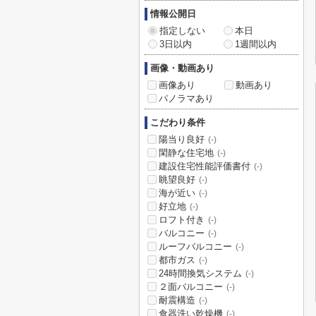
情報公開日
指定しない
本日
3日以内
1週間以内
画像・動画あり
画像あり
動画あり
パノラマあり
こだわり条件
陽当り良好
(-)
閑静な住宅地
(-)
建設住宅性能評価書付
(-)
眺望良好
(-)
海が近い
(-)
好立地
(-)
ロフト付き
(-)
バルコニー
(-)
ルーフバルコニー
(-)
都市ガス
(-)
24時間換気システム
(-)
２面バルコニー
(-)
耐震構造
(-)
食器洗い乾燥機
(-)