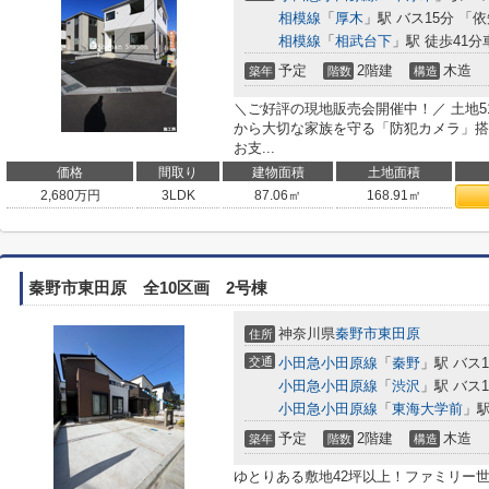
相模線
「
厚木
」駅 バス15分 「
相模線
「
相武台下
」駅 徒歩41分車
予定
2階建
木造
築年
階数
構造
＼ご好評の現地販売会開催中！／ 土地5
から大切な家族を守る「防犯カメラ」搭
お支...
価格
間取り
建物面積
土地面積
2,680
万円
3LDK
87.06㎡
168.91㎡
秦野市東田原 全10区画 2号棟
神奈川県
秦野市
東田原
住所
交通
小田急小田原線
「
秦野
」駅 バス
小田急小田原線
「
渋沢
」駅 バス1
小田急小田原線
「
東海大学前
」駅
予定
2階建
木造
築年
階数
構造
ゆとりある敷地42坪以上！ファミリー世