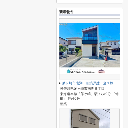
新着物件
茅ヶ崎市南湖 新築戸建 全１棟
神奈川県茅ヶ崎市南湖６丁目
東海道本線「茅ケ崎」駅 バス9分 「仲
町」 停歩6分
新築