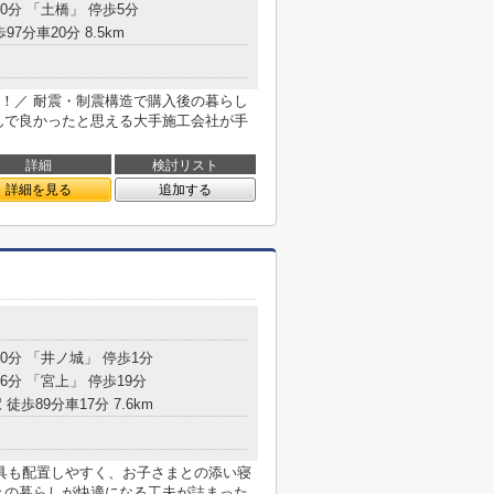
0分 「土橋」 停歩5分
97分車20分 8.5km
！／ 耐震・制震構造で購入後の暮らし
んで良かったと思える大手施工会社が手
詳細
検討リスト
詳細を見る
追加する
10分 「井ノ城」 停歩1分
6分 「宮上」 停歩19分
 徒歩89分車17分 7.6km
具も配置しやすく、お子さまとの添い寝
々の暮らしが快適になる工夫が詰まった