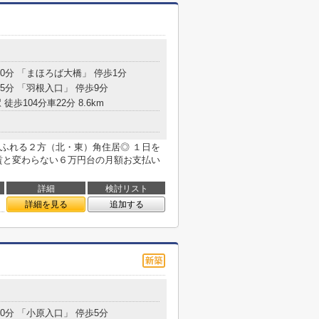
10分 「まほろば大橋」 停歩1分
15分 「羽根入口」 停歩9分
 徒歩104分車22分 8.6km
ふれる２方（北・東）角住居◎ １日を
賃と変わらない６万円台の月額お支払い
詳細
検討リスト
詳細を見る
追加する
10分 「小原入口」 停歩5分