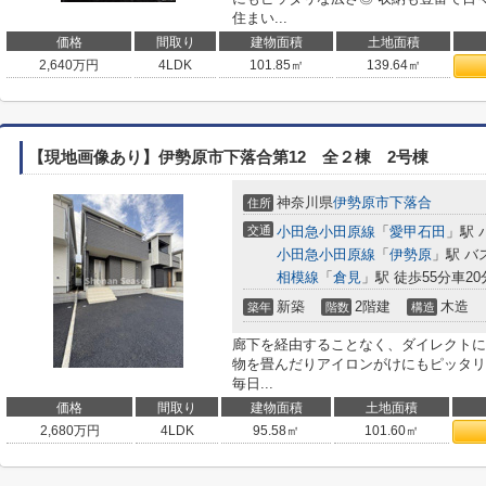
住まい...
価格
間取り
建物面積
土地面積
2,640
万円
4LDK
101.85㎡
139.64㎡
【現地画像あり】伊勢原市下落合第12 全２棟 2号棟
神奈川県
伊勢原市
下落合
住所
交通
小田急小田原線
「
愛甲石田
」駅 
小田急小田原線
「
伊勢原
」駅 バ
相模線
「
倉見
」駅 徒歩55分車20分
新築
2階建
木造
築年
階数
構造
廊下を経由することなく、ダイレクトに
物を畳んだりアイロンがけにもピッタリ
毎日...
価格
間取り
建物面積
土地面積
2,680
万円
4LDK
95.58㎡
101.60㎡