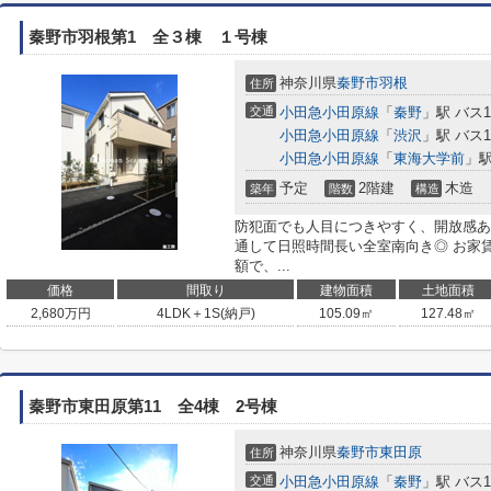
秦野市羽根第1 全３棟 １号棟
神奈川県
秦野市
羽根
住所
交通
小田急小田原線
「
秦野
」駅 バス
小田急小田原線
「
渋沢
」駅 バス
小田急小田原線
「
東海大学前
」駅
予定
2階建
木造
築年
階数
構造
防犯面でも人目につきやすく、開放感あ
通して日照時間長い全室南向き◎ お家
額で、...
価格
間取り
建物面積
土地面積
2,680
万円
4LDK＋1S(納戸)
105.09㎡
127.48㎡
秦野市東田原第11 全4棟 2号棟
神奈川県
秦野市
東田原
住所
交通
小田急小田原線
「
秦野
」駅 バス