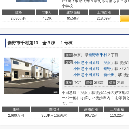
戸+廊下収納で年々増える荷物もすっきり◎
小学校...
価格
間取り
建物面積
土地面積
2,680
万円
4LDK
95.58㎡
218.09㎡
秦野市千村第13 全３棟 １号棟
神奈川県
秦野市
千村
２丁目
住所
交通
小田急小田原線
「
渋沢
」駅 徒歩1
小田急小田原線
「
秦野
」駅 バス
小田急小田原線
「
新松田
」駅 徒歩
予定
2階建
木造
築年
階数
構造
小田急線「渋沢」駅徒歩11分の好立地
ーパー他）は嬉しい徒歩圏内！ お家賃
で、一...
価格
間取り
建物面積
土地面積
2,680
万円
3LDK＋1S(納戸)
90.72㎡
113.22㎡