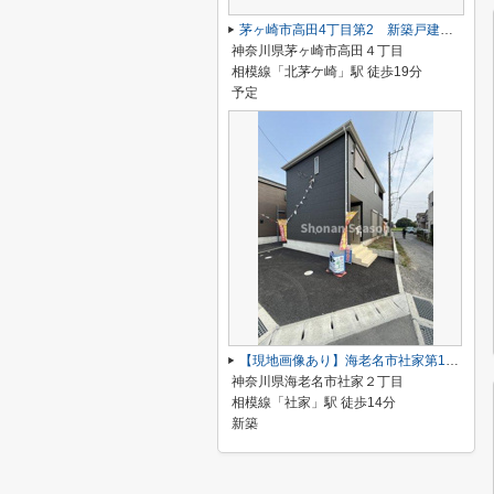
茅ヶ崎市高田4丁目第2 新築戸建 全1棟
神奈川県茅ヶ崎市高田４丁目
相模線「北茅ケ崎」駅 徒歩19分
予定
【現地画像あり】海老名市社家第16 全10棟 10号棟
神奈川県海老名市社家２丁目
相模線「社家」駅 徒歩14分
新築