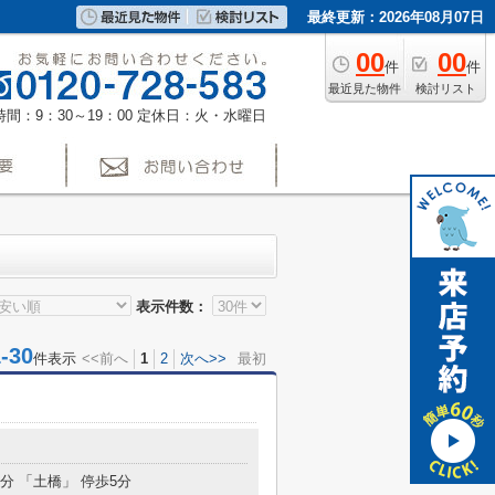
最終更新：2026年08月07日
00
00
件
件
最近見た物件
検討リスト
間：9：30～19：00
定休日：火・水曜日
表示件数：
30
件表示
<<前へ
1
2
次へ>>
最初
7分 「土橋」 停歩5分