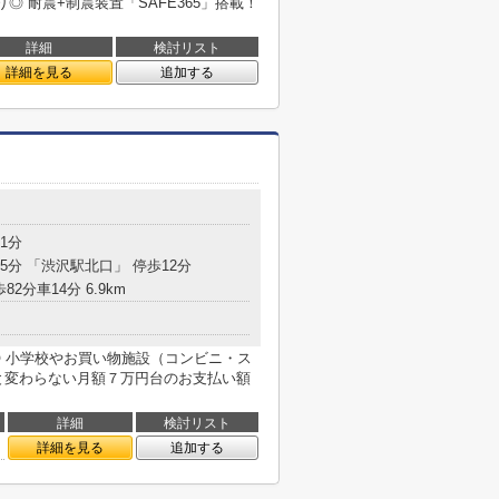
 耐震+制震装置「SAFE365」搭載！
詳細
検討リスト
詳細を見る
追加する
1分
15分 「渋沢駅北口」 停歩12分
82分車14分 6.9km
◎ 小学校やお買い物施設（コンビニ・ス
と変わらない月額７万円台のお支払い額
詳細
検討リスト
詳細を見る
追加する