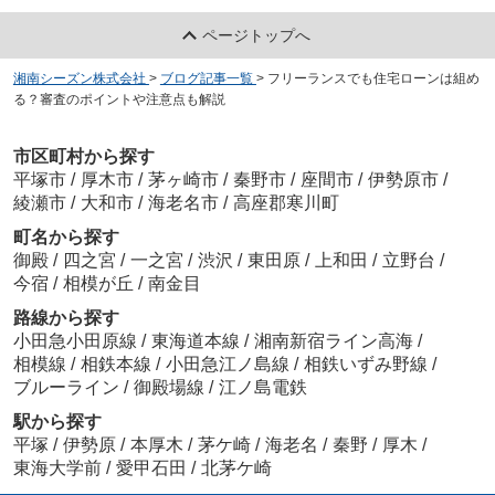
ページトップへ
湘南シーズン株式会社
>
ブログ記事一覧
>
フリーランスでも住宅ローンは組め
る？審査のポイントや注意点も解説
市区町村から探す
平塚市
/
厚木市
/
茅ヶ崎市
/
秦野市
/
座間市
/
伊勢原市
/
綾瀬市
/
大和市
/
海老名市
/
高座郡寒川町
町名から探す
御殿
/
四之宮
/
一之宮
/
渋沢
/
東田原
/
上和田
/
立野台
/
今宿
/
相模が丘
/
南金目
路線から探す
小田急小田原線
/
東海道本線
/
湘南新宿ライン高海
/
相模線
/
相鉄本線
/
小田急江ノ島線
/
相鉄いずみ野線
/
ブルーライン
/
御殿場線
/
江ノ島電鉄
駅から探す
平塚
/
伊勢原
/
本厚木
/
茅ケ崎
/
海老名
/
秦野
/
厚木
/
東海大学前
/
愛甲石田
/
北茅ケ崎