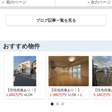
＜ 前のページ
＞次のページ
ブログ記事一覧を見る
おすすめ物件
【現地画像あり！】平塚市入野 中古戸建 31.76坪
【現地画像あり！】星和平塚宝町ハイツ
1,880万円
/ 4LDK
1,980万円
/ 1LDK＋1S(納戸)
5,180万円
/