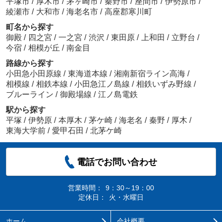
平塚市
/
厚木市
/
茅ヶ崎市
/
秦野市
/
座間市
/
伊勢原市
/
綾瀬市
/
大和市
/
海老名市
/
高座郡寒川町
町名から探す
御殿
/
四之宮
/
一之宮
/
渋沢
/
東田原
/
上和田
/
立野台
/
今宿
/
相模が丘
/
南金目
路線から探す
小田急小田原線
/
東海道本線
/
湘南新宿ライン高海
/
相模線
/
相鉄本線
/
小田急江ノ島線
/
相鉄いずみ野線
/
ブルーライン
/
御殿場線
/
江ノ島電鉄
駅から探す
平塚
/
伊勢原
/
本厚木
/
茅ケ崎
/
海老名
/
秦野
/
厚木
/
東海大学前
/
愛甲石田
/
北茅ケ崎
電話でお問い合わせ
営業時間：
9：30～19：00
定休日：
火・水曜日
ホーム
会社概要