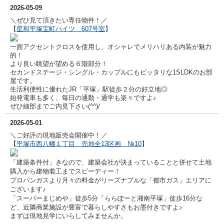
2026-05-09
＼ぜひ見て頂きたい専任物件！／
【
星和平塚宝町ハイツ 607号室
】
一面アクセントクロスを使用し、オシャレでメリハリある内装が魅力
的！
より良い眺望が望める６階部分！
セカンドステージ・シングル・カップルにもピッタリな1SLDKのお部
屋です。
生活利便性に優れたJR「平塚」駅徒歩２分の好立地◎
始発電車も多く、毎日の通勤・通学も楽々ですよ♪
ぜひ細部までご内見下さい(^^)/
2026-05-01
＼ご好評の現地販売会開催中！／
【
平塚市西八幡１丁目 売地全13区画 №10
】
「建築条件付」きなので、建築会社が決まっていることと併せて土地
購入から建物着工までスピーディー！
プロパンガスより月々の料金がリーズナブルな「都市ガス」エリアに
ございます♪
「スーパーまじめや」徒歩5分「ららぽーと湘南平塚」徒歩16分な
ど、近隣商業施設が豊富で暮らしやすさもお墨付きですよ♪
まずは現地見学にいらしてみませんか。