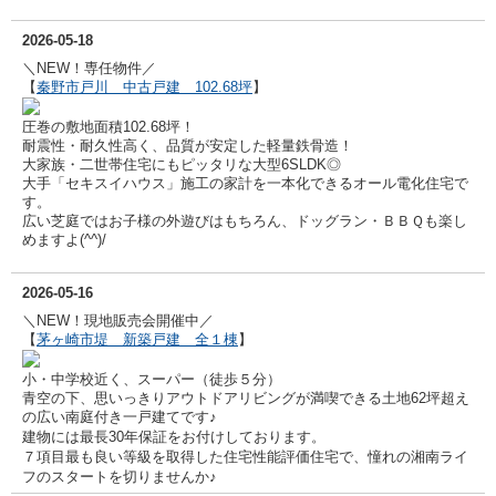
2026-05-18
＼NEW！専任物件／
【
秦野市戸川 中古戸建 102.68坪
】
圧巻の敷地面積102.68坪！
耐震性・耐久性高く、品質が安定した軽量鉄骨造！
大家族・二世帯住宅にもピッタリな大型6SLDK◎
大手「セキスイハウス」施工の家計を一本化できるオール電化住宅で
す。
広い芝庭ではお子様の外遊びはもちろん、ドッグラン・ＢＢＱも楽し
めますよ(^^)/
2026-05-16
＼NEW！現地販売会開催中／
【
茅ヶ崎市堤 新築戸建 全１棟
】
小・中学校近く、スーパー（徒歩５分）
青空の下、思いっきりアウトドアリビングが満喫できる土地62坪超え
の広い南庭付き一戸建てです♪
建物には最長30年保証をお付けしております。
７項目最も良い等級を取得した住宅性能評価住宅で、憧れの湘南ライ
フのスタートを切りませんか♪