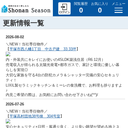
閲覧履歴
お気に入り
メニュー
0
0
更新情報一覧
2026-08-02
＼NEW！当社専任物件／
【
平塚市西八幡1丁目 中古戸建 33.33坪
】
内・外装共にキレイにお使いの4SLDK築浅住居（R6.12月）
売電収入が得られる太陽光発電×都市ガスで、家計と環境に優しい暮
らしを実現◎
大切な家族を守る4台の防犯カメラ＆シャッター完備の安心セキュリ
ティ！
LIXIL製
セラミックキッチン＆ミーレの食洗機で、お料理も捗りますよ
♪
内見ご希望の際は、お気軽にお問い合わせ下さいね(^^)/
2026-07-26
＼NEW！当社専任物件／
【
平塚高村団地38号棟 304号室
】
安心セキュリティ×日照・風通り良く、より良い眺望が望める地上３