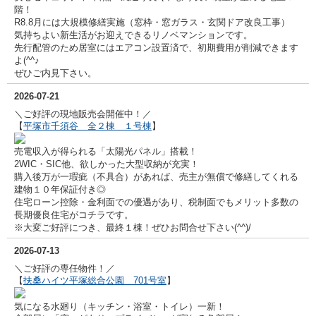
階！
R8.8月には大規模修繕実施（窓枠・窓ガラス・玄関ドア改良工事）
気持ちよい新生活がお迎えできるリノベマンションです。
先行配管のため居室にはエアコン設置済で、初期費用が削減できます
よ(^^♪
ぜひご内見下さい。
2026-07-21
＼ご好評の現地販売会開催中！／
【
平塚市千須谷 全２棟 １号棟
】
売電収入が得られる「太陽光パネル」搭載！
2WIC・SIC他、欲しかった大型収納が充実！
購入後万が一瑕疵（不具合）があれば、売主が無償で修繕してくれる
建物１０年保証付き◎
住宅ローン控除・金利面での優遇があり、税制面でもメリット多数の
長期優良住宅がコチラです。
※大変ご好評につき、最終１棟！ぜひお問合せ下さい(^^)/
2026-07-13
＼ご好評の専任物件！／
【
扶桑ハイツ平塚総合公園 701号室
】
気になる水廻り（キッチン・浴室・トイレ）一新！