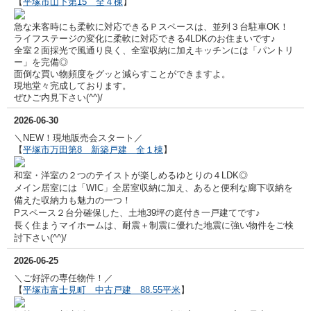
【
平塚市山下第15 全４棟
】
急な来客時にも柔軟に対応できるＰスペースは、並列３台駐車OK！
ライフステージの変化に柔軟に対応できる4LDKのお住まいです♪
全室２面採光で風通り良く、全室収納に加えキッチンには「パントリ
ー」を完備◎
面倒な買い物頻度をグッと減らすことができますよ。
現地堂々完成しております。
ぜひご内見下さい(^^)/
2026-06-30
＼NEW！現地販売会スタート／
【
平塚市万田第8 新築戸建 全１棟
】
和室・洋室の２つのテイストが楽しめるゆとりの４LDK◎
メイン居室には「WIC」全居室収納に加え、あると便利な廊下収納を
備えた収納力も魅力の一つ！
Pスペース２台分確保した、土地39坪の庭付き一戸建てです♪
長く住まうマイホームは、耐震＋制震に優れた地震に強い物件をご検
討下さい(^^)/
2026-06-25
＼ご好評の専任物件！／
【
平塚市富士見町 中古戸建 88.55平米
】