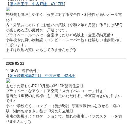
【
厚木市王子 中古戸建 40.17坪
】
光熱費を管理しやすく、火災に対する安全性・利便性が高いオール電
化！
内・外装共にキレイにお使いの築浅（令和２年８月築）休日にはBBQ
が楽しめる広い庭付き一戸建てです。
プライベートルームは、全室ゆったり６帖以上！全室収納完備！
小学校やお買い物施設（コンビニ・スーパー他）は嬉しい徒歩圏内に
ございます。
まずは現地内覧にいらしてみませんか(^^)/
2026-05-23
＼NEW！専任物件／
【
茅ヶ崎市柳島2丁目 中古戸建 42.4坪
】
まだまだ新しいR7.10月築の3SLDK築浅住居◎
プライベートなアウトドア空間「スカイバルコニー」付き！
陽当たり重視のお客様にもご満足いただける、全室南向きのお住まい
です♪
小・中学校近く、コンビニ（徒歩5分）毎週末賑わいをみせる「道の
駅 湘南ちがさき」徒歩13分の好立地◎
湘南の海風そよぐロケーションで、憧れの湘南ライフのスタートを切
りませんか(^^)/