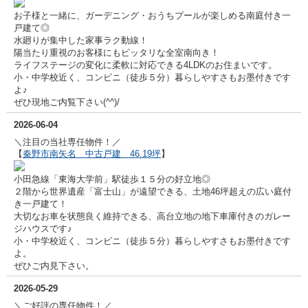
お子様と一緒に、ガーデニング・おうちプールが楽しめる南庭付き一
戸建て◎
水廻りが集中した家事ラク動線！
陽当たり重視のお客様にもピッタリな全室南向き！
ライフステージの変化に柔軟に対応できる4LDKのお住まいです。
小・中学校近く、コンビニ（徒歩５分）暮らしやすさもお墨付きです
よ♪
ぜひ現地ご内覧下さい(^^)/
2026-06-04
＼注目の当社専任物件！／
【
秦野市南矢名 中古戸建 46.19坪
】
小田急線「東海大学前」駅徒歩１５分の好立地◎
２階から世界遺産「富士山」が遠望できる、土地46坪超えの広い庭付
き一戸建て！
大切なお車を状態良く維持できる、高台立地の地下車庫付きのガレー
ジハウスです♪
小・中学校近く、コンビニ（徒歩５分）暮らしやすさもお墨付きです
よ。
ぜひご内見下さい。
2026-05-29
＼ご好評の専任物件！／