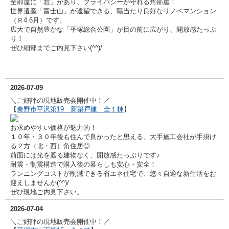
全部屋に「窓」があり、プライバシーが守れる角部屋！
世界遺産「富士山」が遠望できる、陽当たり良好なリノベマンション
（Ｒ4.6月）です。
広大で自然豊かな「平塚総合公園」が目の前に広がり、開放感たっぷ
り！
ぜひ細部までご内見下さい(^^)/
2026-07-09
＼ご好評の現地販売会開催中！／
【
秦野市平沢第19 新築戸建 全１棟
】
お求めやすい価格が魅力的！
１０年・３０年後も住んで良かったと思える、大手施工会社が手掛け
る２方（北・西）角住居◎
前面には光を遮る建物なく、開放感たっぷりです♪
耐震・制震構造で購入後の暮らしも安心・安全！
ランニングコストが削減できる省エネ住宅で、悠々自適な新生活をお
迎えしませんか(^^)/
ぜひ現地ご内見下さい。
2026-07-04
＼ご好評の現地販売会開催中！／