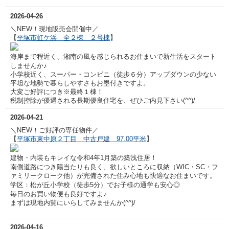
2026-04-26
＼NEW！現地販売会開催中／
【
平塚市虹ケ浜 全２棟 ２号棟
】
海岸まで程近く、湘南の風を感じられるお住まいで新生活をスタート
しませんか♪
小学校近く、スーパー・コンビニ（徒歩６分）アップダウンの少ない
平坦な地勢で暮らしやすさもお墨付きですよ。
大変ご好評につき※最終１棟！
税制控除が優遇される長期優良住宅を、ぜひご内見下さい(^^)/
2026-04-21
＼NEW！ご好評の専任物件／
【
平塚市東中原２丁目 中古戸建 97.00平米
】
建物・内装もキレイな令和4年1月築の
築浅住居！
南側道路につき陽当たりも良く、
欲しいところに収納（WIC・SC・フ
ァミリークローク他）が完備された住み心地も快適なお住まいです。
学区：松が丘小学校（徒歩5分）でお子様の通学も安心◎
毎日のお買い物便も良好ですよ♪
まずは現地内覧にいらしてみませんか(^^)/
2026-04-16