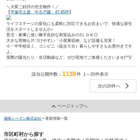
＼大変ご好評の売主物件！／
【
平塚市土屋 中古戸建 47.85坪
】
ライフステージの変化にも柔軟に対応できるお住まいで、快適な新生
活をスタートしませんか♪
育児・家事に使い勝手良好な和室込みの3ＬＤＫ◎
大きな荷物も片づけやすい「小屋裏収納」など設備も充実！
小・中学校近く、コンビニ（徒歩５分）暮らしやすさもお墨付きです
よ。
実際の陽当たり・生活動線など、ぜひ現地でご体感くださいませ(^^)/
1138
該当公開件数：
件 1～20件表示
次の20件へ
ページトップへ
湘南シーズン株式会社
>
更新情報一覧
市区町村から探す