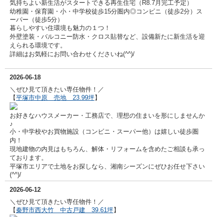
気持ちよい新生活がスタートできる再生住宅（R8.7月完工予定）
幼稚園・保育園・小・中学校徒歩15分圏内◎
コンビニ（徒歩2分）ス
ーパー（徒歩5分）
暮らしやすい住環境も魅力の１つ！
外壁塗装・バルコニー防水・クロス貼替など、設備新たに新生活を迎
えられる環境です。
詳細はお気軽にお問い合わせくださいね(^^)/
2026-06-18
＼ぜひ見て頂きたい専任物件！／
【
平塚市中原 売地 23.99坪
】
お好きなハウスメーカー・工務店で、理想の住まいを形にしませんか
♪
小・中学校やお買物施設（コンビニ・スーパー他）は嬉しい徒歩圏
内！
現地建物の内見はもちろん、解体・リフォームを含めたご相談も承っ
ております。
平塚市エリアで土地をお探しなら、湘南シーズンにぜひお任せ下さい
(^^)/
2026-06-12
＼ぜひ見て頂きたい専任物件！／
【
秦野市西大竹 中古戸建 39.61坪
】