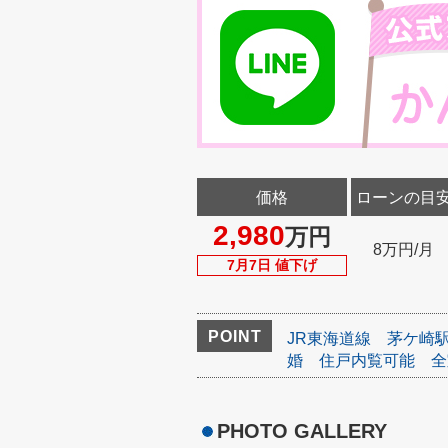
価格
ローンの目
2,980
万円
8万円/月
7月7日 値下げ
POINT
JR東海道線
茅ケ崎
婚
住戸内覧可能
全
PHOTO GALLERY