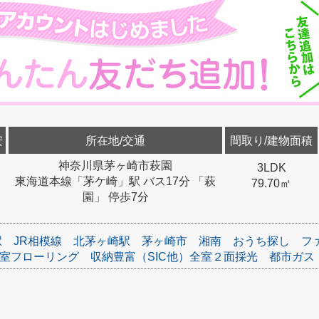
安
所在地/交通
間取り/建物面積
神奈川県茅ヶ崎市萩園
3LDK
東海道本線「茅ケ崎」駅 バス17分 「萩
79.70㎡
園」 停歩7分
駅
JR相模線
北茅ヶ崎駅
茅ヶ崎市
湘南
おうち探し
フ
室フローリング
収納豊富（SIC他）全室２面採光
都市ガス