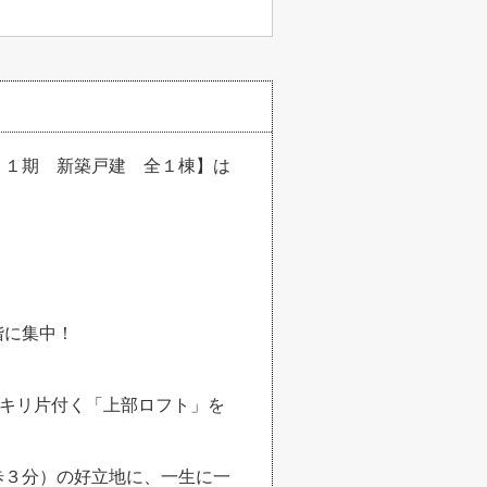
１１期 新築戸建 全１棟】は
階に集中！
ッキリ片付く「上部ロフト」を
歩３分）の好立地に、一生に一