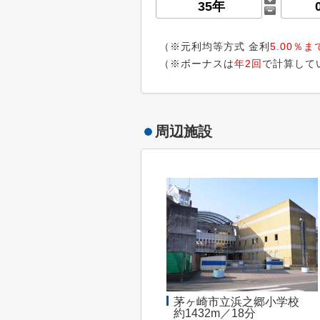
（※元利均等方式 金利
5.00％ま
（※ボーナスは
年2回
で計算して
周辺施設
茅ヶ崎市立浜之郷小学校
約1432m／18分