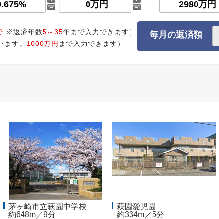
で
※返済年数
5～35
年まで入力できます）
毎月の返済額
います。
1000万円
まで入力できます）
茅ヶ崎市立萩園中学校
萩園愛児園
約648m／9分
約334m／5分