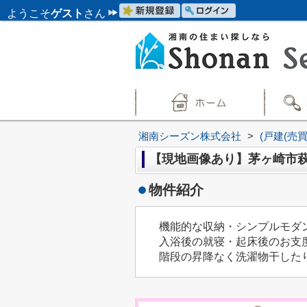
ようこそ
ゲスト
さん
湘南シーズン株式会社
>
(戸建(売
【現地画像あり】茅ヶ崎市
物件紹介
機能的な収納・シンプルモダ
入浴後の就寝・起床後のお支
階段の昇降なく洗濯物干した