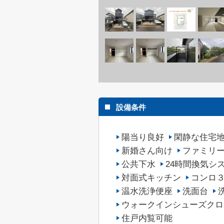
設備条件
陽当り良好
閑静な住宅
新婚さん向け
ファミリ
公共下水
24時間換気シ
対面式キッチン
コンロ
温水洗浄便座
洗面台
ウォークインシューズクロ
住戸内覧可能