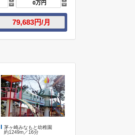
茅ヶ崎みなもと幼稚園
約1249m／16分