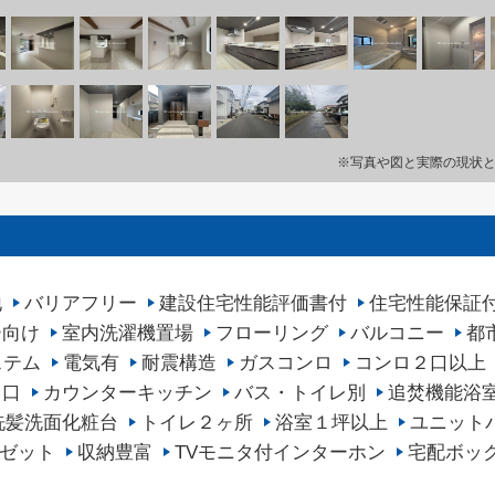
※写真や図と実際の現状
地
バリアフリー
建設住宅性能評価書付
住宅性能保証
ー向け
室内洗濯機置場
フローリング
バルコニー
都
ステム
電気有
耐震構造
ガスコンロ
コンロ２口以上
３口
カウンターキッチン
バス・トイレ別
追焚機能浴
洗髪洗面化粧台
トイレ２ヶ所
浴室１坪以上
ユニット
ゼット
収納豊富
TVモニタ付インターホン
宅配ボッ