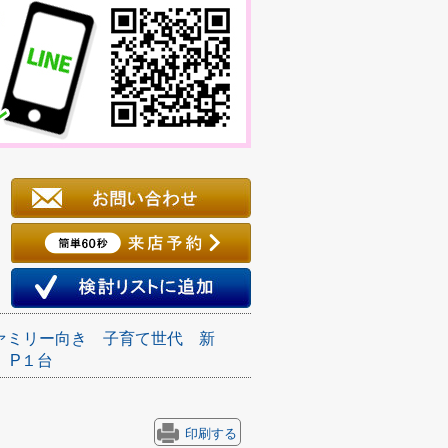
ァミリー向き
子育て世代
新
P１台
印刷する