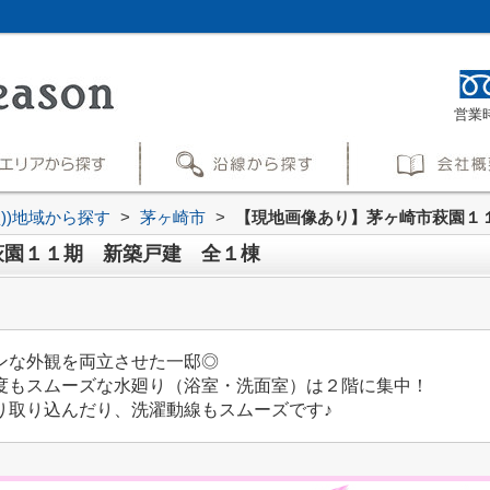
営業時
買))地域から探す
>
茅ヶ崎市
>
【現地画像あり】茅ヶ崎市萩園１
萩園１１期 新築戸建 全１棟
ンな外観を両立させた一邸◎
度もスムーズな水廻り（浴室・洗面室）は２階に集中！
り取り込んだり、洗濯動線もスムーズです♪