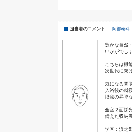
担当者のコメント
阿部泰斗
豊かな自然
いかがでしょ
こちらは機
次世代に繋
気になる間取
入浴後の就
階段の昇降
全室２面採
備えた収納
学区：浜之