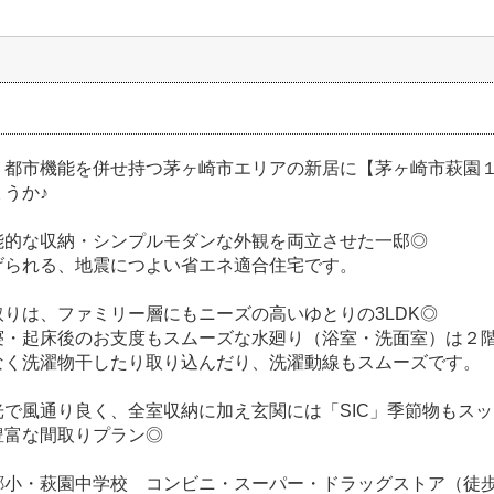
・都市機能を併せ持つ茅ヶ崎市エリアの新居に【茅ヶ崎市萩園
うか♪
能的な収納・シンプルモダンな外観を両立させた一邸◎
げられる、地震につよい省エネ適合住宅です。
りは、ファミリー層にもニーズの高いゆとりの3LDK◎
寝・起床後のお支度もスムーズな水廻り（浴室・洗面室）は２
なく洗濯物干したり取り込んだり、洗濯動線もスムーズです。
光で風通り良く、全室収納に加え玄関には「SIC」季節物もス
豊富な間取りプラン◎
郷小・萩園中学校 コンビニ・スーパー・ドラッグストア（徒