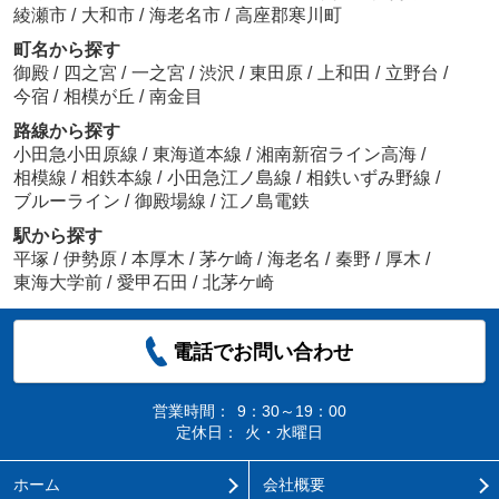
綾瀬市
/
大和市
/
海老名市
/
高座郡寒川町
町名から探す
御殿
/
四之宮
/
一之宮
/
渋沢
/
東田原
/
上和田
/
立野台
/
今宿
/
相模が丘
/
南金目
路線から探す
小田急小田原線
/
東海道本線
/
湘南新宿ライン高海
/
相模線
/
相鉄本線
/
小田急江ノ島線
/
相鉄いずみ野線
/
ブルーライン
/
御殿場線
/
江ノ島電鉄
駅から探す
平塚
/
伊勢原
/
本厚木
/
茅ケ崎
/
海老名
/
秦野
/
厚木
/
東海大学前
/
愛甲石田
/
北茅ケ崎
電話でお問い合わせ
営業時間：
9：30～19：00
定休日：
火・水曜日
ホーム
会社概要