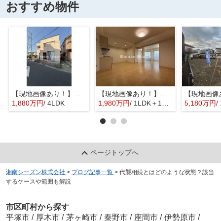
おすすめ物件
【現地画像あり！】平塚市入野 中古戸建 31.76坪
【現地画像あり！】星和平塚宝町ハイツ
1,880万円
/ 4LDK
1,980万円
/ 1LDK＋1S(納戸)
5,180万円
/
ページトップへ
湘南シーズン株式会社
>
ブログ記事一覧
>
代襲相続とはどのような状態？該当
するケースや範囲も解説
市区町村から探す
平塚市
/
厚木市
/
茅ヶ崎市
/
秦野市
/
座間市
/
伊勢原市
/