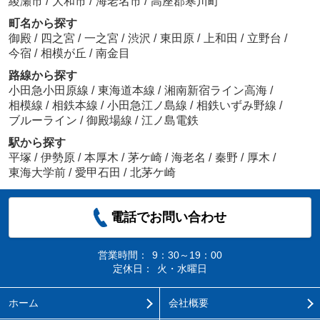
綾瀬市
/
大和市
/
海老名市
/
高座郡寒川町
町名から探す
御殿
/
四之宮
/
一之宮
/
渋沢
/
東田原
/
上和田
/
立野台
/
今宿
/
相模が丘
/
南金目
路線から探す
小田急小田原線
/
東海道本線
/
湘南新宿ライン高海
/
相模線
/
相鉄本線
/
小田急江ノ島線
/
相鉄いずみ野線
/
ブルーライン
/
御殿場線
/
江ノ島電鉄
駅から探す
平塚
/
伊勢原
/
本厚木
/
茅ケ崎
/
海老名
/
秦野
/
厚木
/
東海大学前
/
愛甲石田
/
北茅ケ崎
電話でお問い合わせ
営業時間：
9：30～19：00
定休日：
火・水曜日
ホーム
会社概要