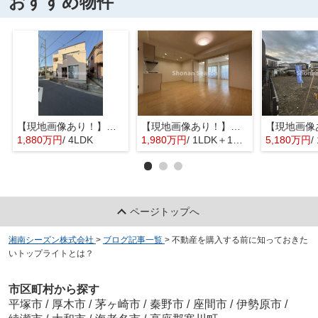
おすすめ物件
【現地画像あり！】平塚市入野 中古戸建 31.76坪
【現地画像あり！】星和平塚宝町ハイツ
1,880万円
/ 4LDK
1,980万円
/ 1LDK＋1S(納戸)
5,180万円
/
ページトップへ
湘南シーズン株式会社
>
ブログ記事一覧
>
不動産を購入する前に知っておきた
いトップライトとは？
市区町村から探す
平塚市
/
厚木市
/
茅ヶ崎市
/
秦野市
/
座間市
/
伊勢原市
/