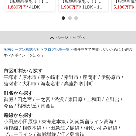
【現地画像あり！】平塚市入野 中古戸建 31.76坪
【現地画像あり！】星和平塚宝町ハイツ
1,880万円
/ 4LDK
1,980万円
/ 1LDK＋1S(納戸)
5,180万円
/
ページトップへ
湘南シーズン株式会社
>
ブログ記事一覧
>
物件見学で失敗しないために！確認
すべきポイントを知ろう
市区町村から探す
平塚市
/
厚木市
/
茅ヶ崎市
/
秦野市
/
座間市
/
伊勢原市
/
綾瀬市
/
大和市
/
海老名市
/
高座郡寒川町
町名から探す
御殿
/
四之宮
/
一之宮
/
渋沢
/
東田原
/
上和田
/
立野台
/
今宿
/
相模が丘
/
南金目
路線から探す
小田急小田原線
/
東海道本線
/
湘南新宿ライン高海
/
相模線
/
相鉄本線
/
小田急江ノ島線
/
相鉄いずみ野線
/
ブルーライン
/
御殿場線
/
江ノ島電鉄