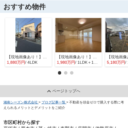
おすすめ物件
【現地画像あり！】平塚市入野 中古戸建 31.76坪
【現地画像あり！】星和平塚宝町ハイツ
1,880万円
/ 4LDK
1,980万円
/ 1LDK＋1S(納戸)
5,180万円
/
ページトップへ
湘南シーズン株式会社
>
ブログ記事一覧
>
不動産を頭金ゼロで購入する際に考
えられるメリットとデメリットをご紹介
市区町村から探す