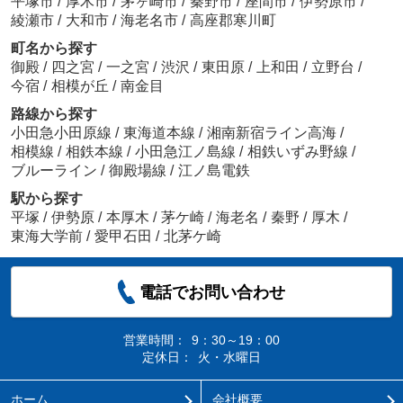
平塚市
/
厚木市
/
茅ヶ崎市
/
秦野市
/
座間市
/
伊勢原市
/
綾瀬市
/
大和市
/
海老名市
/
高座郡寒川町
町名から探す
御殿
/
四之宮
/
一之宮
/
渋沢
/
東田原
/
上和田
/
立野台
/
今宿
/
相模が丘
/
南金目
路線から探す
小田急小田原線
/
東海道本線
/
湘南新宿ライン高海
/
相模線
/
相鉄本線
/
小田急江ノ島線
/
相鉄いずみ野線
/
ブルーライン
/
御殿場線
/
江ノ島電鉄
駅から探す
平塚
/
伊勢原
/
本厚木
/
茅ケ崎
/
海老名
/
秦野
/
厚木
/
東海大学前
/
愛甲石田
/
北茅ケ崎
電話でお問い合わせ
営業時間：
9：30～19：00
定休日：
火・水曜日
ホーム
会社概要