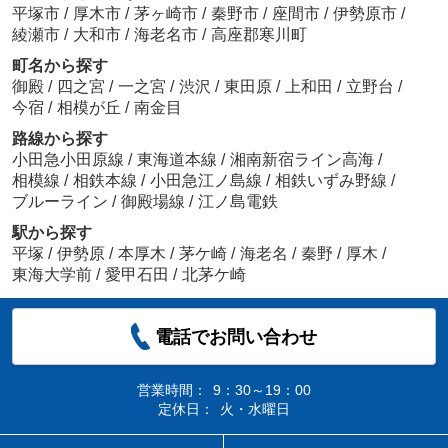
平塚市
/
厚木市
/
茅ヶ崎市
/
秦野市
/
座間市
/
伊勢原市
/
綾瀬市
/
大和市
/
海老名市
/
高座郡寒川町
町名から探す
御殿
/
四之宮
/
一之宮
/
渋沢
/
東田原
/
上和田
/
立野台
/
今宿
/
相模が丘
/
南金目
路線から探す
小田急小田原線
/
東海道本線
/
湘南新宿ライン高海
/
相模線
/
相鉄本線
/
小田急江ノ島線
/
相鉄いずみ野線
/
ブルーライン
/
御殿場線
/
江ノ島電鉄
駅から探す
平塚
/
伊勢原
/
本厚木
/
茅ケ崎
/
海老名
/
秦野
/
厚木
/
東海大学前
/
愛甲石田
/
北茅ケ崎
電話でお問い合わせ
営業時間：
9：30～19：00
定休日：
火・水曜日