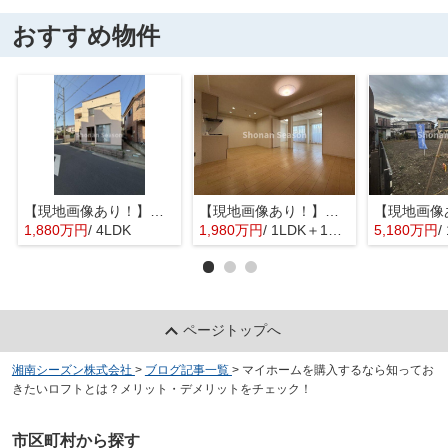
おすすめ物件
【現地画像あり！】平塚市入野 中古戸建 31.76坪
【現地画像あり！】星和平塚宝町ハイツ
1,880万円
/ 4LDK
1,980万円
/ 1LDK＋1S(納戸)
5,180万円
/
ページトップへ
湘南シーズン株式会社
>
ブログ記事一覧
>
マイホームを購入するなら知ってお
きたいロフトとは？メリット・デメリットをチェック！
市区町村から探す