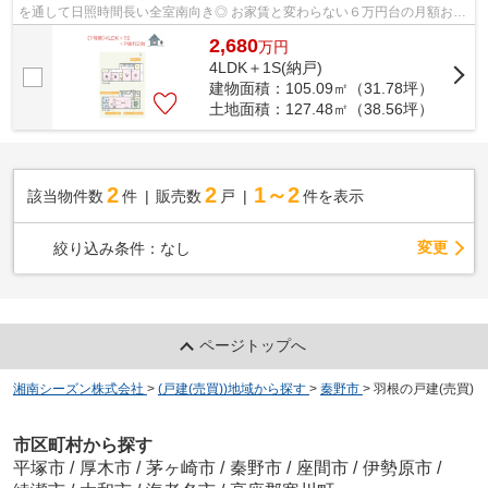
を通して日照時間長い全室南向き◎ お家賃と変わらない６万円台の月額お支
払い額で、一生に一度の素敵な住まい...
2,680
万
円
4LDK＋1S(納戸)
建物面積：105.09㎡（31.78坪）
土地面積：127.48㎡（38.56坪）
2
2
1～2
該当物件数
件
販売数
戸
件を表示
変更
絞り込み条件：
なし
ページトップへ
湘南シーズン株式会社
>
(戸建(売買))地域から探す
>
秦野市
>
羽根の戸建(売買)
市区町村から探す
平塚市
/
厚木市
/
茅ヶ崎市
/
秦野市
/
座間市
/
伊勢原市
/