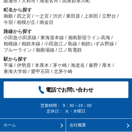
綾瀬市
/
大和市
/
海老名市
/
高座郡寒川町
町名から探す
御殿
/
四之宮
/
一之宮
/
渋沢
/
東田原
/
上和田
/
立野台
/
今宿
/
相模が丘
/
南金目
路線から探す
小田急小田原線
/
東海道本線
/
湘南新宿ライン高海
/
相模線
/
相鉄本線
/
小田急江ノ島線
/
相鉄いずみ野線
/
ブルーライン
/
御殿場線
/
江ノ島電鉄
駅から探す
平塚
/
伊勢原
/
本厚木
/
茅ケ崎
/
海老名
/
秦野
/
厚木
/
東海大学前
/
愛甲石田
/
北茅ケ崎
電話でお問い合わせ
営業時間：
9：30～19：00
定休日：
火・水曜日
ホーム
会社概要