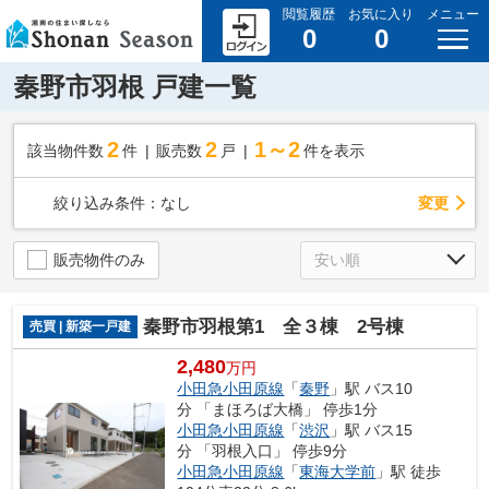
閲覧履歴
お気に入り
メニュー
0
0
秦野市羽根 戸建一覧
2
2
1～2
該当物件数
件
販売数
戸
件を表示
変更
絞り込み条件：
なし
販売物件のみ
秦野市羽根第1 全３棟 2号棟
売買 | 新築一戸建
2,480
万円
小田急小田原線
「
秦野
」駅 バス10
分 「まほろば大橋」 停歩1分
小田急小田原線
「
渋沢
」駅 バス15
分 「羽根入口」 停歩9分
小田急小田原線
「
東海大学前
」駅 徒歩