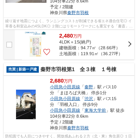
104分車22分 8.6km
予定 / 2階建
神奈川県
秦野市
羽根
繰り返す地震につよく、ランニングコストが削減できる省エネ適合住宅◎ イ
草香る和室込みの4SLDK◎ ２階にはリモートワークにも重宝する「書斎」を
備え、家族を身近にお仕事効率もUPしま...
2,480
万
円
4LDK＋1S(納戸)
建物面積：94.77㎡（28.66坪）
土地面積：119.91㎡（36.27坪）
秦野市羽根第1 全３棟 １号棟
売買 | 新築一戸建
2,680
万円
小田急小田原線
「
秦野
」駅 バス10
分 「まほろば大橋」 停歩1分
小田急小田原線
「
渋沢
」駅 バス15
分 「羽根入口」 停歩9分
小田急小田原線
「
東海大学前
」駅 徒歩
104分車22分 8.6km
予定 / 2階建
神奈川県
秦野市
羽根
防犯面でも人目につきやすく、開放感あふれる２方（北・東）角住居◎ １日