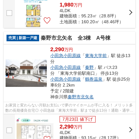
1,980
万
円
4LDK
建物面積：95.23㎡（28.8坪）
土地面積：160.20㎡（48.46坪）
秦野市北矢名 全3棟 A号棟
売買 | 新築一戸建
2,290
万円
小田急小田原線
「
東海大学前
」駅 徒歩13
分
小田急小田原線
「
秦野
」駅 バス23
分 「東海大学前駅南口」 停歩13分
小田急小田原線
「
鶴巻温泉
」駅 徒歩25分
車6分 2.2km
予定 / 2階建
神奈川県
秦野市
北矢名
お家賃と変わらない月額お支払いで夢のマイホームが手に入る！ メリット多
数の長期優良住宅◎ 小田急線「東海大学前」駅まで徒歩13分！通勤・通学に
も便利な立地☆ 詳細は湘南シーズンま...
7月23日 値下げ
2,290
万
円
4LDK
建物面積：93.15㎡（28.17坪）