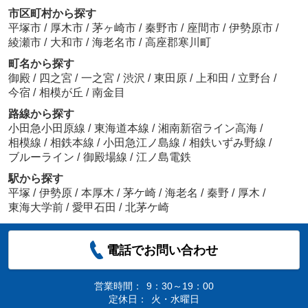
市区町村から探す
平塚市
/
厚木市
/
茅ヶ崎市
/
秦野市
/
座間市
/
伊勢原市
/
綾瀬市
/
大和市
/
海老名市
/
高座郡寒川町
町名から探す
御殿
/
四之宮
/
一之宮
/
渋沢
/
東田原
/
上和田
/
立野台
/
今宿
/
相模が丘
/
南金目
路線から探す
小田急小田原線
/
東海道本線
/
湘南新宿ライン高海
/
相模線
/
相鉄本線
/
小田急江ノ島線
/
相鉄いずみ野線
/
ブルーライン
/
御殿場線
/
江ノ島電鉄
駅から探す
平塚
/
伊勢原
/
本厚木
/
茅ケ崎
/
海老名
/
秦野
/
厚木
/
東海大学前
/
愛甲石田
/
北茅ケ崎
電話でお問い合わせ
営業時間：
9：30～19：00
定休日：
火・水曜日