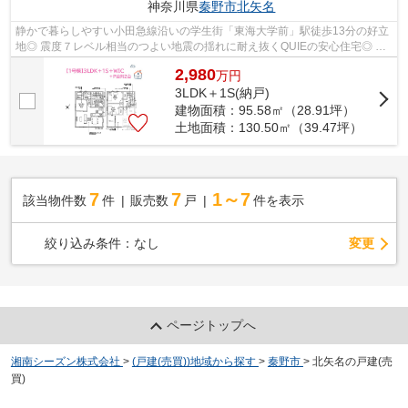
神奈川県
秦野市
北矢名
静かで暮らしやすい小田急線沿いの学生街「東海大学前」駅徒歩13分の好立
地◎ 震度７レベル相当のつよい地震の揺れに耐え抜くQUIEの安心住宅◎ ラ
ンニングコストが削減できる省エネ適合...
2,980
万
円
3LDK＋1S(納戸)
建物面積：95.58㎡（28.91坪）
土地面積：130.50㎡（39.47坪）
7
7
1～7
該当物件数
件
販売数
戸
件を表示
変更
絞り込み条件：
なし
ページトップへ
湘南シーズン株式会社
>
(戸建(売買))地域から探す
>
秦野市
>
北矢名の戸建(売
買)