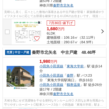
築53年 / 2階建
神奈川県
秦野市
北矢名
見晴らし良く、広々とした敷地の落着きある中古戸建が登場！ 家族構成やラ
イフスタイルに応じてお部屋を確保できる６LDKのお住まいです。 現況：空
家 詳細やご内見依頼など、お気軽に...
7月30日 値下げ
1,680
万
円
6LDK
建物面積：106.16㎡（32.11坪）
土地面積：280.67㎡（84.9坪）
秦野市北矢名 中古戸建 48.46坪
売買 | 中古一戸建
1,980
万円
小田急小田原線
「
東海大学前
」駅 徒歩14
分
小田急小田原線
「
秦野
」駅 バス23
分 「東海大学前駅南口」 停歩16分
小田急小田原線
「
鶴巻温泉
」駅 徒歩26分
築17年 / 2階建
神奈川県
秦野市
北矢名
天候を気にせず洗濯物を干せる便利なサンルーム付◎ 大切なお車を雨風から
守りやすいカーポート◎駐車スペース3台！ 小田急線「東海大学前」駅まで
徒歩14分！ 外からの視線を気にせずく...