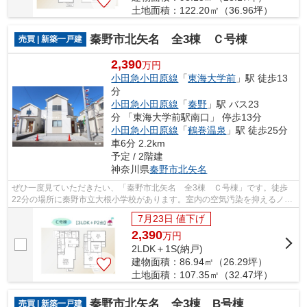
土地面積：122.20㎡（36.96坪）
秦野市北矢名 全3棟 Ｃ号棟
売買 | 新築一戸建
2,390
万円
小田急小田原線
「
東海大学前
」駅 徒歩13
分
小田急小田原線
「
秦野
」駅 バス23
分 「東海大学前駅南口」 停歩13分
小田急小田原線
「
鶴巻温泉
」駅 徒歩25分
車6分 2.2km
予定 / 2階建
神奈川県
秦野市
北矢名
ぜひ一度見ていただきたい、「秦野市北矢名 全3棟 Ｃ号棟」です。徒歩
22分の場所に秦野市立大根小学校があります。室内の空気汚染を抑えるノン
ホルムアルデヒドを使用した物件です。...
7月23日 値下げ
2,390
万
円
2LDK＋1S(納戸)
建物面積：86.94㎡（26.29坪）
土地面積：107.35㎡（32.47坪）
秦野市北矢名 全3棟 B号棟
売買 | 新築一戸建