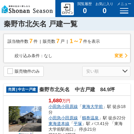
閲覧履歴
お気に入り
メニュー
0
0
秦野市北矢名 戸建一覧
7
7
1～7
該当物件数
件
販売数
戸
件を表示
変更
絞り込み条件：
なし
販売物件のみ
秦野市北矢名 中古戸建 84.9坪
売買 | 中古一戸建
1,680
万円
小田急小田原線
「
東海大学前
」駅 徒歩18
分
小田急小田原線
「
鶴巻温泉
」駅 徒歩22分
東海道本線
「
平塚
」駅 バス41分 「東海
大学前駅南口」 停歩21分