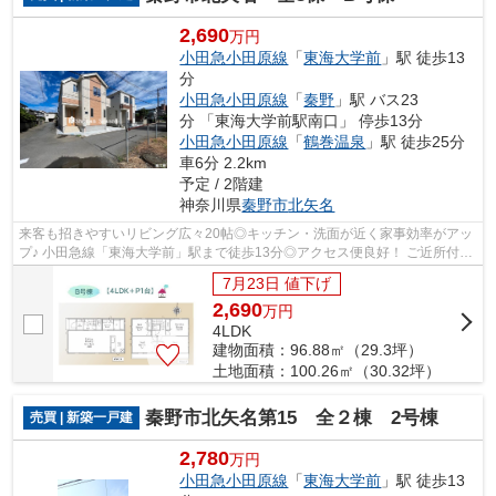
2,690
万円
小田急小田原線
「
東海大学前
」駅 徒歩13
分
小田急小田原線
「
秦野
」駅 バス23
分 「東海大学前駅南口」 停歩13分
小田急小田原線
「
鶴巻温泉
」駅 徒歩25分
車6分 2.2km
予定 / 2階建
神奈川県
秦野市
北矢名
来客も招きやすいリビング広々20帖◎キッチン・洗面が近く家事効率がアッ
プ♪ 小田急線「東海大学前」駅まで徒歩13分◎アクセス便良好！ ご近所付き
合いが始めやすい全3棟の分譲地☆ ぜひ...
7月23日 値下げ
2,690
万
円
4LDK
建物面積：96.88㎡（29.3坪）
土地面積：100.26㎡（30.32坪）
秦野市北矢名第15 全２棟 2号棟
売買 | 新築一戸建
2,780
万円
小田急小田原線
「
東海大学前
」駅 徒歩13