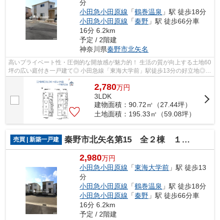
分
小田急小田原線
「
鶴巻温泉
」駅 徒歩18分
小田急小田原線
「
秦野
」駅 徒歩66分車
16分 6.2km
予定 / 2階建
神奈川県
秦野市
北矢名
高いプライベート性・圧倒的な開放感が魅力的！ 生活の質が向上する土地60
坪の広い庭付き一戸建て◎ 小田急線「東海大学前」駅徒歩13分の好立地◎
毎日の通勤・通学にも便利な小田急線沿...
2,780
万
円
3LDK
建物面積：90.72㎡（27.44坪）
土地面積：195.33㎡（59.08坪）
秦野市北矢名第15 全２棟 １号棟
売買 | 新築一戸建
2,980
万円
小田急小田原線
「
東海大学前
」駅 徒歩13
分
小田急小田原線
「
鶴巻温泉
」駅 徒歩18分
小田急小田原線
「
秦野
」駅 徒歩66分車
16分 6.2km
予定 / 2階建