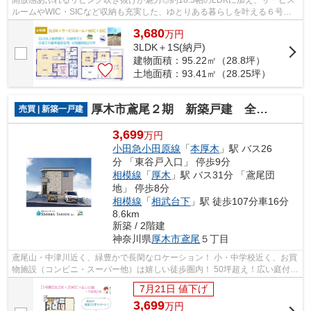
ルームやWIC・SICなど収納も充実した、ゆとりある暮らしを叶える６号
棟！ ２路線２駅利用可能で、子育て世帯にも...
3,680
万
円
3LDK＋1S(納戸)
建物面積：95.22㎡（28.8坪）
土地面積：93.41㎡（28.25坪）
厚木市鳶尾２期 新築戸建 全１棟
売買 | 新築一戸建
3,699
万円
小田急小田原線
「
本厚木
」駅 バス26
分 「東谷戸入口」 停歩9分
相模線
「
厚木
」駅 バス31分 「鳶尾団
地」 停歩8分
相模線
「
相武台下
」駅 徒歩107分車16分
8.6km
新築 / 2階建
神奈川県
厚木市
鳶尾
５丁目
鳶尾山・中津川近く、緑豊かで長閑なロケーション！ 小・中学校近く、お買
物施設（コンビニ・スーパー他）は嬉しい徒歩圏内！ 50坪超え！広い庭付き
一戸建てで、悠々自適な新生活をお...
7月21日 値下げ
3,699
万
円