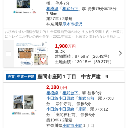
橋」 停歩7分
相模線
「
相武台下
」駅 徒歩79分車15分
7.8km
築27年 / 2階建
神奈川県
厚木市
棚沢
お求めやすい価格が魅力的！ 全室収納完備のゆとりある住空間！ 内・外装共
にキレイにお使いの再生住宅（2021年完工） お家賃と変わらない月額お支
払い額で、夢のマイホームを手に入れ...
1,980
万
円
3LDK
建物面積：87.58㎡（26.49坪）
土地面積：130.15㎡（39.37坪）
座間市座間１丁目 中古戸建 94.16平米
売買 | 中古一戸建
2,180
万円
相模線
「
相武台下
」駅 徒歩9分
小田急小田原線
「
相武台前
」駅 バス8
分 「宗仲寺前」 停歩3分
小田急小田原線
「
座間
」駅 バス12
分 「座間神社前」 停歩5分
築19年 / 2階建
神奈川県
座間市
座間
１丁目