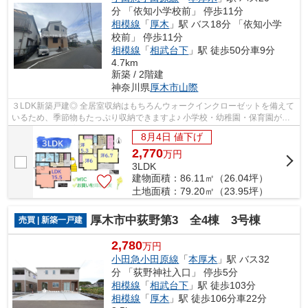
分 「依知小学校前」 停歩11分
相模線
「
厚木
」駅 バス18分 「依知小学
校前」 停歩11分
相模線
「
相武台下
」駅 徒歩50分車9分
4.7km
新築 / 2階建
神奈川県
厚木市
山際
３LDK新築戸建◎ 全居室収納はもちろんウォークインクローゼットを備えて
いるため、季節物もたっぷり収納できますよ♪ 小学校・幼稚園・保育園が徒
歩10分圏内で子育て世帯にもおすすめの...
8月4日 値下げ
2,770
万
円
3LDK
建物面積：86.11㎡（26.04坪）
土地面積：79.20㎡（23.95坪）
厚木市中荻野第3 全4棟 3号棟
売買 | 新築一戸建
2,780
万円
小田急小田原線
「
本厚木
」駅 バス32
分 「荻野神社入口」 停歩5分
相模線
「
相武台下
」駅 徒歩103分
相模線
「
厚木
」駅 徒歩106分車22分