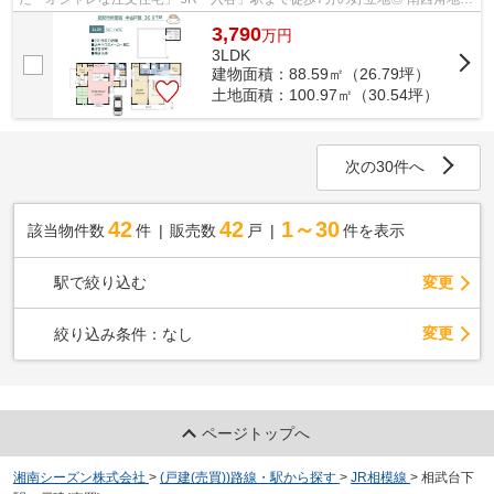
3LDK＋WIC＋SIC＋ルーフバルコニー付き♪
3,790
万
円
3LDK
建物面積：88.59㎡（26.79坪）
土地面積：100.97㎡（30.54坪）
次の30件へ
42
42
1～30
該当物件数
件
販売数
戸
件を表示
駅で絞り込む
変更
変更
絞り込み条件：
なし
ページトップへ
湘南シーズン株式会社
>
(戸建(売買))路線・駅から探す
>
JR相模線
>
相武台下