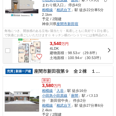
まわり畑入口」 停歩4分
相模線
「
相武台下
」駅 徒歩22分車5分
2.1km
予定 / 2階建
神奈川県
座間市
新田宿
角地につき、開放感のある立地♪ 陽当たり・風通しともに良好で１日を通し
て快適にお過ごしいただけます☆ キッチン横のパントリーには食料品のスト
ックなどもたっぷり収納可能◎ 建物35...
3,540
万
円
4LDK
建物面積：98.53㎡（29.8坪）
土地面積：100.94㎡（30.53坪）
座間市新田宿第９ 全２棟 １号棟
売買 | 新築一戸建
新築
3,580
万円
相模線
「
入谷
」駅 徒歩16分
小田急小田原線
「
座間
」駅 バス13
分 「新田宿中央」 停歩2分
相模線
「
相武台下
」駅 徒歩27分車6分
2.4km
予定 / 2階建