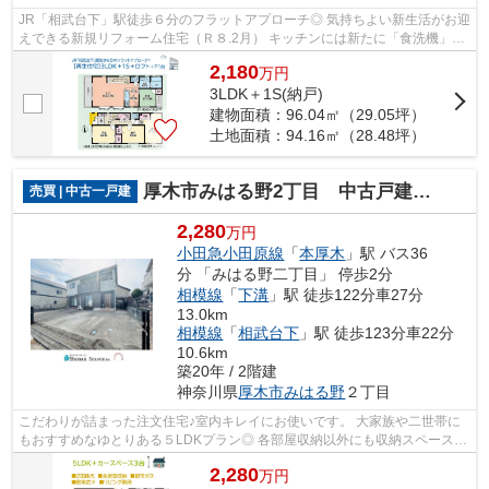
JR「相武台下」駅徒歩６分のフラットアプローチ◎ 気持ちよい新生活がお迎
えできる新規リフォーム住宅（Ｒ８.2月） キッチンには新たに「食洗機」を
新設し、食後の家事負担を軽減するこ...
2,180
万
円
3LDK＋1S(納戸)
建物面積：96.04㎡（29.05坪）
土地面積：94.16㎡（28.48坪）
厚木市みはる野2丁目 中古戸建 50.52坪
売買 | 中古一戸建
2,280
万円
小田急小田原線
「
本厚木
」駅 バス36
分 「みはる野二丁目」 停歩2分
相模線
「
下溝
」駅 徒歩122分車27分
13.0km
相模線
「
相武台下
」駅 徒歩123分車22分
10.6km
築20年 / 2階建
神奈川県
厚木市
みはる野
２丁目
こだわりが詰まった注文住宅♪室内キレイにお使いです。 大家族や二世帯に
もおすすめなゆとりある５LDKプラン◎ 各部屋収納以外にも収納スペースが
豊富にあり、空間広々！カースペース３...
2,280
万
円