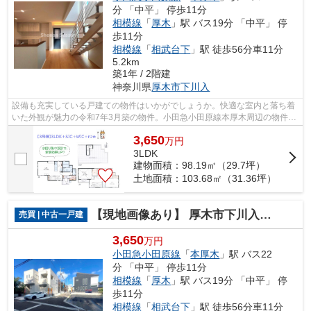
分 「中平」 停歩11分
相模線
「
厚木
」駅 バス19分 「中平」 停
歩11分
相模線
「
相武台下
」駅 徒歩56分車11分
5.2km
築1年 / 2階建
神奈川県
厚木市
下川入
設備も充実している戸建ての物件はいかがでしょうか。快適な室内と落ち着
いた外観が魅力の令和7年3月築の物件。小田急小田原線本厚木周辺の物件を
急ぎでお探しの方も、まずは湘南シー...
3,650
万
円
3LDK
建物面積：98.19㎡（29.7坪）
土地面積：103.68㎡（31.36坪）
【現地画像あり】 厚木市下川入 全６棟 6号棟
売買 | 中古一戸建
3,650
万円
小田急小田原線
「
本厚木
」駅 バス22
分 「中平」 停歩11分
相模線
「
厚木
」駅 バス19分 「中平」 停
歩11分
相模線
「
相武台下
」駅 徒歩56分車11分