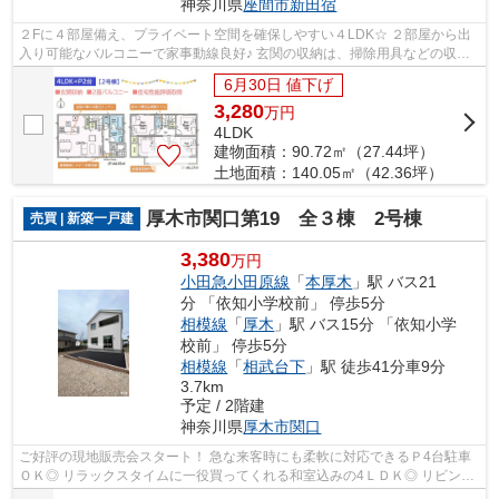
神奈川県
座間市
新田宿
２Fに４部屋備え、プライベート空間を確保しやすい４LDK☆ ２部屋から出
入り可能なバルコニーで家事動線良好♪ 玄関の収納は、掃除用具などの収納
に便利です◎ 耐震+制震装置で地震に...
6月30日 値下げ
3,280
万
円
4LDK
建物面積：90.72㎡（27.44坪）
土地面積：140.05㎡（42.36坪）
厚木市関口第19 全３棟 2号棟
売買 | 新築一戸建
3,380
万円
小田急小田原線
「
本厚木
」駅 バス21
分 「依知小学校前」 停歩5分
相模線
「
厚木
」駅 バス15分 「依知小学
校前」 停歩5分
相模線
「
相武台下
」駅 徒歩41分車9分
3.7km
予定 / 2階建
神奈川県
厚木市
関口
ご好評の現地販売会スタート！ 急な来客時にも柔軟に対応できるＰ4台駐車
ＯＫ◎ リラックスタイムに一役買ってくれる和室込みの4ＬＤＫ◎ リビング
階段でコミュニケーションが取りやすく...