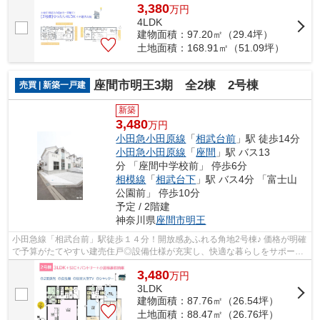
3,380
万
円
4LDK
建物面積：97.20㎡（29.4坪）
土地面積：168.91㎡（51.09坪）
座間市明王3期 全2棟 2号棟
売買 | 新築一戸建
新築
3,480
万円
小田急小田原線
「
相武台前
」駅 徒歩14分
小田急小田原線
「
座間
」駅 バス13
分 「座間中学校前」 停歩6分
相模線
「
相武台下
」駅 バス4分 「富士山
公園前」 停歩10分
予定 / 2階建
神奈川県
座間市
明王
小田急線「相武台前」駅徒歩１４分！開放感あふれる角地2号棟♪ 価格が明確
で予算がたてやすい建売住戸◎設備仕様が充実し、快適な暮らしをサポート
する機能が満載の魅力がたっぷり詰ま...
3,480
万
円
3LDK
建物面積：87.76㎡（26.54坪）
土地面積：88.47㎡（26.76坪）