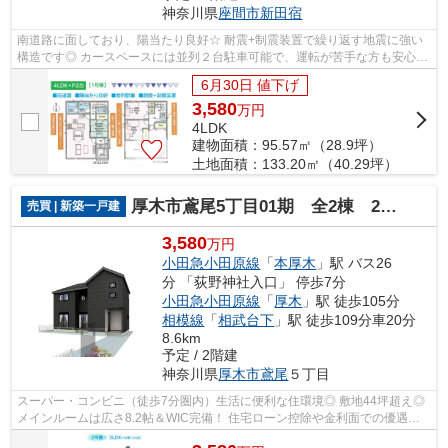
神奈川県
座間市
新田宿
南道路に面しており、陽当たり良好☆ 耐震+制震装置で繰り返す地震に強い
構造です◎ カースペースには並列２台駐車可能で、運転が苦手な方も安心♪
２Fは全居室6帖以上でゆとりがございま...
6月30日 値下げ
3,580
万
円
4LDK
建物面積：95.57㎡（28.9坪）
土地面積：133.20㎡（40.29坪）
厚木市鳶尾5丁目01期 全2棟 2号棟
売買 | 新築一戸建
3,580
万円
小田急小田原線
「
本厚木
」駅 バス26
分 「荻野神社入口」 停歩7分
小田急小田原線
「
厚木
」駅 徒歩105分
相模線
「
相武台下
」駅 徒歩109分車20分
8.6km
予定 / 2階建
神奈川県
厚木市
鳶尾
５丁目
スーパー・コンビニ（徒歩7分圏内）生活に便利な住環境◎ 敷地44坪超え◎
メインルームは広さ8.2帖＆WIC完備！ 住宅ローン控除や金利面での優遇が
あり、税制面でもメリット多数の長期優良...