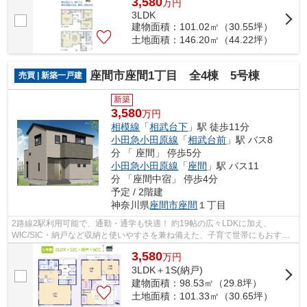
3,580
万
円
3LDK
建物面積：101.02㎡（30.55坪）
土地面積：146.20㎡（44.22坪）
座間市座間1丁目 全4棟 5号棟
売買 | 新築一戸建
新築
3,580
万円
相模線
「
相武台下
」駅 徒歩11分
小田急小田原線
「
相武台前
」駅 バス8
分 「 座間」 停歩5分
小田急小田原線
「
座間
」駅 バス11
分 「座間中宿」 停歩4分
予定 / 2階建
神奈川県
座間市
座間
１丁目
2路線2駅利用可能で、通勤・通学も快適！ 約19帖の広々LDKに加え、
WIC/SIC・納戸など収納と使いやすさを兼ね備えた、子育て世帯にもおすす
めの住まいです。 ぜひ新居にご検討下さい♪ ...
3,580
万
円
3LDK＋1S(納戸)
建物面積：98.53㎡（29.8坪）
土地面積：101.33㎡（30.65坪）