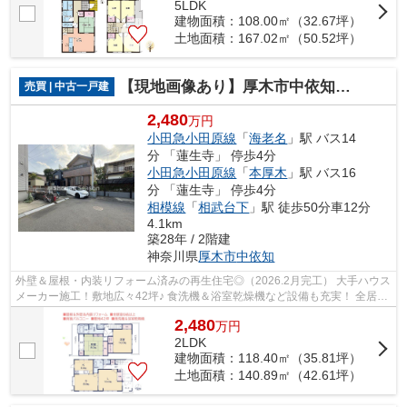
5LDK
建物面積：108.00㎡（32.67坪）
土地面積：167.02㎡（50.52坪）
【現地画像あり】厚木市中依知 中古戸建 42.61坪
売買 | 中古一戸建
2,480
万円
小田急小田原線
「
海老名
」駅 バス14
分 「蓮生寺」 停歩4分
小田急小田原線
「
本厚木
」駅 バス16
分 「蓮生寺」 停歩4分
相模線
「
相武台下
」駅 徒歩50分車12分
4.1km
築28年 / 2階建
神奈川県
厚木市
中依知
外壁＆屋根・内装リフォーム済みの再生住宅◎（2026.2月完工） 大手ハウス
メーカー施工！敷地広々42坪♪ 食洗機＆浴室乾燥機など設備も充実！ 全居室
６帖以上とゆとりがございます☆ 当社...
2,480
万
円
2LDK
建物面積：118.40㎡（35.81坪）
土地面積：140.89㎡（42.61坪）