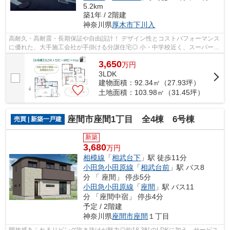
5.2km
築1年 / 2階建
神奈川県
厚木市
下川入
高耐久・高耐震・長期保証や自由設計！ デザイン性とコストパフォーマンス
に優れた、大手施工会社が手掛ける分譲住宅◎ 小・中学校近く、スーパー・
ドラッグストア（徒歩５分）暮らしや...
3,650
万
円
3LDK
建物面積：92.34㎡（27.93坪）
土地面積：103.98㎡（31.45坪）
座間市座間1丁目 全4棟 6号棟
売買 | 新築一戸建
新築
3,680
万円
相模線
「
相武台下
」駅 徒歩11分
小田急小田原線
「
相武台前
」駅 バス8
分 「 座間」 停歩5分
小田急小田原線
「
座間
」駅 バス11
分 「座間中宿」 停歩4分
予定 / 2階建
神奈川県
座間市
座間
１丁目
開放感あふれるリビング吹き抜けが魅力◎約18.3帖のLDKに加え、サービス