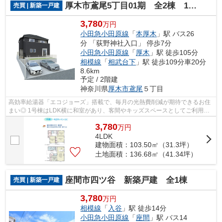
厚木市鳶尾5丁目01期 全2棟 1号棟
売買 | 新築一戸建
3,780
万円
小田急小田原線
「
本厚木
」駅 バス26
分 「荻野神社入口」 停歩7分
小田急小田原線
「
厚木
」駅 徒歩105分
相模線
「
相武台下
」駅 徒歩109分車20分
8.6km
予定 / 2階建
神奈川県
厚木市
鳶尾
５丁目
高効率給湯器「エコジョーズ」搭載で、毎月の光熱費削減が期待できるお住
まい◎ 1号棟はLDK横に和室があり、客間やキッズスペースとしてご利用い
ただけます！ スーパー・コンビニ（徒歩...
3,780
万
円
4LDK
建物面積：103.50㎡（31.3坪）
土地面積：136.68㎡（41.34坪）
座間市四ツ谷 新築戸建 全1棟
売買 | 新築一戸建
3,780
万円
相模線
「
入谷
」駅 徒歩14分
小田急小田原線
「
座間
」駅 バス14