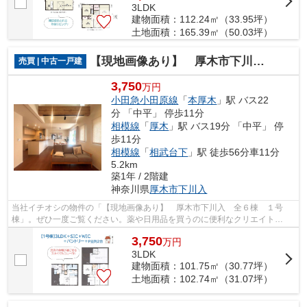
3LDK
建物面積：112.24㎡（33.95坪）
土地面積：165.39㎡（50.03坪）
【現地画像あり】 厚木市下川入 全６棟 １号棟
売買 | 中古一戸建
3,750
万円
小田急小田原線
「
本厚木
」駅 バス22
分 「中平」 停歩11分
相模線
「
厚木
」駅 バス19分 「中平」 停
歩11分
相模線
「
相武台下
」駅 徒歩56分車11分
5.2km
築1年 / 2階建
神奈川県
厚木市
下川入
当社イチオシの物件の「【現地画像あり】 厚木市下川入 全６棟 １号
棟」。ぜひ一度ご覧ください。薬や日用品を買うのに便利なクリエイト
SD(エス・ディー) 下川入店まで445mです。築...
3,750
万
円
3LDK
建物面積：101.75㎡（30.77坪）
土地面積：102.74㎡（31.07坪）