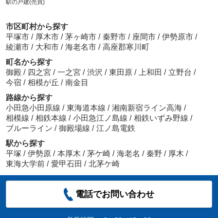
駅の戸建(売買)
市区町村から探す
平塚市
/
厚木市
/
茅ヶ崎市
/
秦野市
/
座間市
/
伊勢原市
/
綾瀬市
/
大和市
/
海老名市
/
高座郡寒川町
町名から探す
御殿
/
四之宮
/
一之宮
/
渋沢
/
東田原
/
上和田
/
立野台
/
今宿
/
相模が丘
/
南金目
路線から探す
小田急小田原線
/
東海道本線
/
湘南新宿ライン高海
/
相模線
/
相鉄本線
/
小田急江ノ島線
/
相鉄いずみ野線
/
ブルーライン
/
御殿場線
/
江ノ島電鉄
駅から探す
平塚
/
伊勢原
/
本厚木
/
茅ケ崎
/
海老名
/
秦野
/
厚木
/
東海大学前
/
愛甲石田
/
北茅ケ崎
電話でお問い合わせ