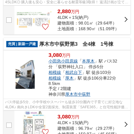
4SLDK◎ 購入後も安心・安全に暮らせる耐震等級3取得！ 返済計画が立てや
すい「フラット35S」ご利用可能です♪...
2,880
万
円
4LDK＋1S(納戸)
建物面積：98.01㎡（29.64坪）
土地面積：168.90㎡（51.09坪）
厚木市中荻野第3 全4棟 1号棟
売買 | 新築一戸建
3,080
万円
小田急小田原線
「
本厚木
」駅 バス32
分 「荻野神社入口」 停歩5分
相模線
「
相武台下
」駅 徒歩103分
相模線
「
厚木
」駅 徒歩106分車22分
8.5km
予定 / 2階建
神奈川県
厚木市
中荻野
バス停徒歩5分、小中学校やスーパーも徒歩10分圏内で子育てに好立地な
4LDK♪ 南向きLDKや全室2面採光、制震装置「SAFE365」と住宅性能評価取
得の安心構造が魅力です◎お気軽にお問合せ下...
3,080
万
円
4LDK＋1S(納戸)
建物面積：96.79㎡（29.27坪）
土地面積：150.97㎡（45.66坪）