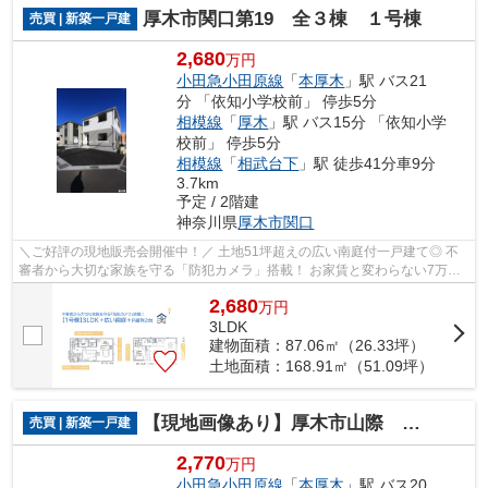
厚木市関口第19 全３棟 １号棟
売買 | 新築一戸建
2,680
万円
小田急小田原線
「
本厚木
」駅 バス21
分 「依知小学校前」 停歩5分
相模線
「
厚木
」駅 バス15分 「依知小学
校前」 停歩5分
相模線
「
相武台下
」駅 徒歩41分車9分
3.7km
予定 / 2階建
神奈川県
厚木市
関口
＼ご好評の現地販売会開催中！／ 土地51坪超えの広い南庭付一戸建て◎ 不
審者から大切な家族を守る「防犯カメラ」搭載！ お家賃と変わらない7万円
台の月額お支払額で、夢のマイホームを...
2,680
万
円
3LDK
建物面積：87.06㎡（26.33坪）
土地面積：168.91㎡（51.09坪）
【現地画像あり】厚木市山際 新築戸建 全１棟
売買 | 新築一戸建
2,770
万円
小田急小田原線
「
本厚木
」駅 バス20