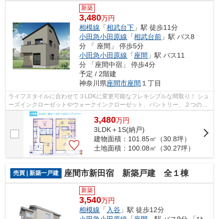
新築
3,480
万円
相模線
「
相武台下
」駅 徒歩11分
小田急小田原線
「
相武台前
」駅 バス8
分 「 座間」 停歩5分
小田急小田原線
「
座間
」駅 バス11
分 「座間中宿」 停歩4分
予定 / 2階建
神奈川県
座間市
座間
１丁目
ライフスタイルに合わせて３LDKに変更可能なフレキシブルな間取り！ シュ
ーズインクローゼットやウォークインクローゼット、パントリー、２つのワ
ークスぺースなど、収納力と機能性を...
3,480
万
円
3LDK＋1S(納戸)
建物面積：101.85㎡（30.8坪）
土地面積：100.08㎡（30.27坪）
座間市新田宿 新築戸建 全１棟
売買 | 新築一戸建
新築
3,540
万円
相模線
「
入谷
」駅 徒歩12分
小田急小田原線
「
座間
」駅 バス9分 「ひ