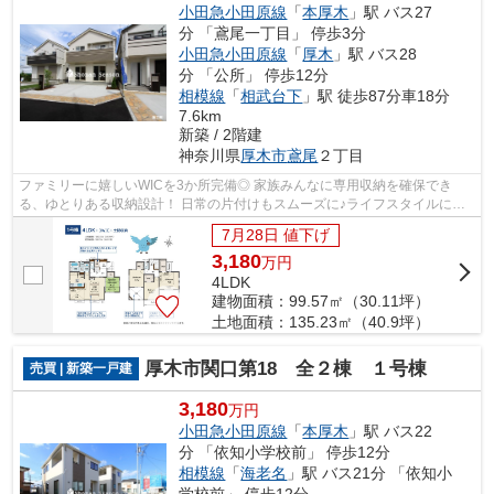
小田急小田原線
「
本厚木
」駅 バス27
分 「鳶尾一丁目」 停歩3分
小田急小田原線
「
厚木
」駅 バス28
分 「公所」 停歩12分
相模線
「
相武台下
」駅 徒歩87分車18分
7.6km
新築 / 2階建
神奈川県
厚木市
鳶尾
２丁目
ファミリーに嬉しいWICを3か所完備◎ 家族みんなに専用収納を確保でき
る、ゆとりある収納設計！ 日常の片付けもスムーズに♪ライフスタイルに合
わせた使い分けが可能！ 収納ニーズにしっ...
7月28日 値下げ
3,180
万
円
4LDK
建物面積：99.57㎡（30.11坪）
土地面積：135.23㎡（40.9坪）
厚木市関口第18 全２棟 １号棟
売買 | 新築一戸建
3,180
万円
小田急小田原線
「
本厚木
」駅 バス22
分 「依知小学校前」 停歩12分
相模線
「
海老名
」駅 バス21分 「依知小
学校前」 停歩12分