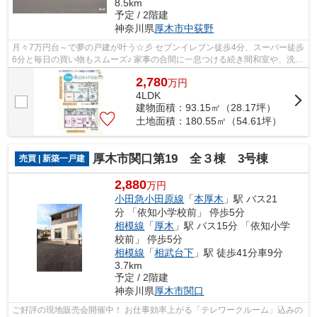
8.5km
予定 / 2階建
神奈川県
厚木市
中荻野
月々7万円台～で夢の戸建が叶う☆彡 セブンイレブン徒歩4分、スーパー徒歩
6分と毎日の買い物もスムーズ♪ 家事の合間に一息つける続き間和室や、洗濯
物がたくさん干せる2面アクセスバル...
2,780
万
円
4LDK
建物面積：93.15㎡（28.17坪）
土地面積：180.55㎡（54.61坪）
厚木市関口第19 全３棟 3号棟
売買 | 新築一戸建
2,880
万円
小田急小田原線
「
本厚木
」駅 バス21
分 「依知小学校前」 停歩5分
相模線
「
厚木
」駅 バス15分 「依知小学
校前」 停歩5分
相模線
「
相武台下
」駅 徒歩41分車9分
3.7km
予定 / 2階建
神奈川県
厚木市
関口
ご好評の現地販売会開催中！ お仕事効率上がる「テレワークルーム」込みの