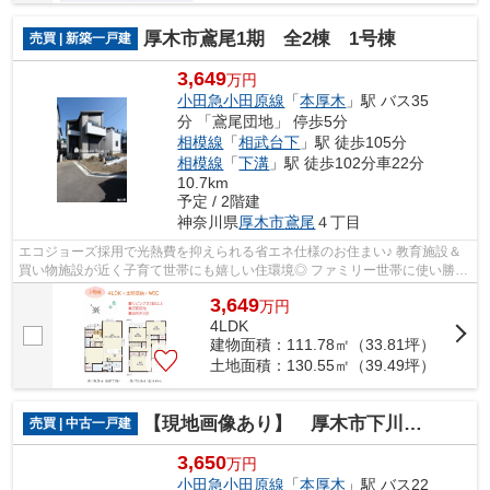
厚木市鳶尾1期 全2棟 1号棟
売買 | 新築一戸建
3,649
万円
小田急小田原線
「
本厚木
」駅 バス35
分 「鳶尾団地」 停歩5分
相模線
「
相武台下
」駅 徒歩105分
相模線
「
下溝
」駅 徒歩102分車22分
10.7km
予定 / 2階建
神奈川県
厚木市
鳶尾
４丁目
エコジョーズ採用で光熱費を抑えられる省エネ仕様のお住まい♪ 教育施設＆
買い物施設が近く子育て世帯にも嬉しい住環境◎ ファミリー世帯に使い勝手
の良い４LDK☆ 収納力◎土間収納＆WIC付！
3,649
万
円
4LDK
建物面積：111.78㎡（33.81坪）
土地面積：130.55㎡（39.49坪）
【現地画像あり】 厚木市下川入 全６棟 3号棟
売買 | 中古一戸建
3,650
万円
小田急小田原線
「
本厚木
」駅 バス22