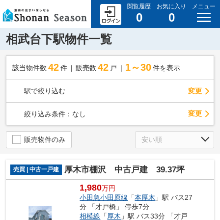
閲覧履歴
お気に入り
メニュー
0
0
相武台下駅物件一覧
42
42
1～30
該当物件数
件
販売数
戸
件を表示
駅で絞り込む
変更
変更
絞り込み条件：
なし
販売物件のみ
厚木市棚沢 中古戸建 39.37坪
売買 | 中古一戸建
1,980
万円
小田急小田原線
「
本厚木
」駅 バス27
分 「才戸橋」 停歩7分
相模線
「
厚木
」駅 バス33分 「才戸