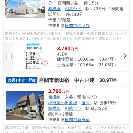
分 「座間四ツ谷」 停歩5分
相模線
「
相武台下
」駅 バス9分 「座間電
話局前」 停歩18分
予定 / 2階建
神奈川県
座間市
四ツ谷
制震ダンパーが地震の揺れを吸収し、建物の変形や損傷を軽減！ 繰り返す地
震にも配慮された安心住宅◎ あると嬉しい大型収納付き！WIC＆パントリー
他☆ JR相模線「入谷」駅まで徒歩14分◎...
3,780
万
円
4LDK
建物面積：100.65㎡（30.44坪）
土地面積：102.68㎡（31.06坪）
座間市新田宿 中古戸建 30.97坪
売買 | 中古一戸建
3,790
万円
相模線
「
入谷
」駅 徒歩7分
小田急小田原線
「
座間
」駅 徒歩19分
相模線
「
相武台下
」駅 徒歩27分
築6年 / 2階建
神奈川県
座間市
新田宿
2019年11月築！築年数が浅く安心の「桧家住宅」施工！ こだわりの詰まっ
た「オシャレな注文住宅」 JR「入谷」駅まで徒歩7分の好立地◎ 南西角地！