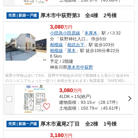
厚木市中荻野第3 全4棟 2号棟
売買 | 新築一戸建
3,080
万円
小田急小田原線
「
本厚木
」駅 バス32
分 「荻野神社入口」 停歩5分
相模線
「
相武台下
」駅 徒歩103分
相模線
「
厚木
」駅 徒歩106分車22分
8.5km
予定 / 2階建
神奈川県
厚木市
中荻野
荻野小学校は歩いて6分、荻野中学校徒歩10分で親御様もも安心◎ 徒歩4分
のコンビニでちょっと一息つく余裕が生まれます♪ 制震装置「SAFE365」と
住宅性能評価が、家族の笑顔と未来をしっ...
3,080
万
円
4LDK＋1S(納戸)
建物面積：93.15㎡（28.17坪）
土地面積：150.79㎡（45.61坪）
厚木市鳶尾2丁目 全2棟 1号棟
売買 | 新築一戸建
3,180
万円