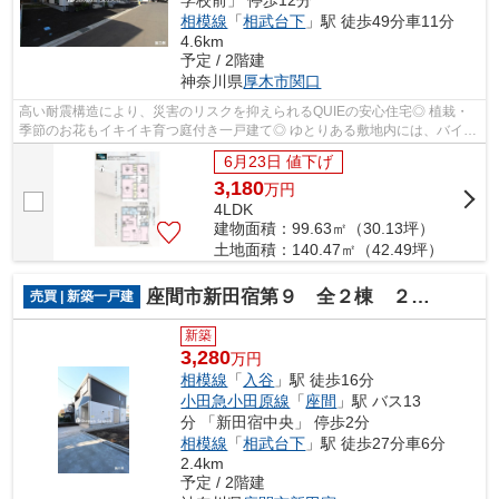
相模線
「
相武台下
」駅 徒歩49分車11分
4.6km
予定 / 2階建
神奈川県
厚木市
関口
高い耐震構造により、災害のリスクを抑えられるQUIEの安心住宅◎ 植栽・
季節のお花もイキイキ育つ庭付き一戸建て◎ ゆとりある敷地内には、バイ
ク・自転車置場にもピッタリ！ 並列３台駐...
6月23日 値下げ
3,180
万
円
4LDK
建物面積：99.63㎡（30.13坪）
土地面積：140.47㎡（42.49坪）
座間市新田宿第９ 全２棟 ２号棟
売買 | 新築一戸建
新築
3,280
万円
相模線
「
入谷
」駅 徒歩16分
小田急小田原線
「
座間
」駅 バス13
分 「新田宿中央」 停歩2分
相模線
「
相武台下
」駅 徒歩27分車6分
2.4km
予定 / 2階建