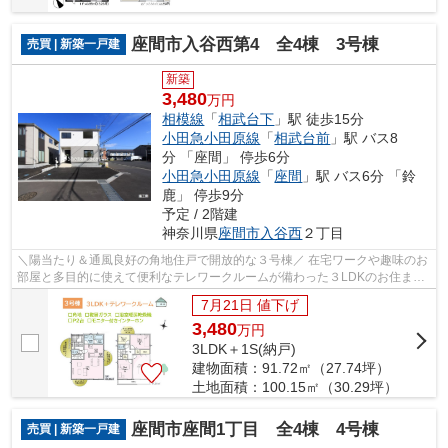
座間市入谷西第4 全4棟 3号棟
売買 | 新築一戸建
新築
3,480
万円
相模線
「
相武台下
」駅 徒歩15分
小田急小田原線
「
相武台前
」駅 バス8
分 「座間」 停歩6分
小田急小田原線
「
座間
」駅 バス6分 「鈴
鹿」 停歩9分
予定 / 2階建
神奈川県
座間市
入谷西
２丁目
＼陽当たり＆通風良好の角地住戸で開放的な３号棟／ 在宅ワークや趣味のお
部屋と多目的に使えて便利なテレワークルームが備わった３LDKのお住まい♪
分譲地は、新天地でもコミュニティが...
7月21日 値下げ
3,480
万
円
3LDK＋1S(納戸)
建物面積：91.72㎡（27.74坪）
土地面積：100.15㎡（30.29坪）
座間市座間1丁目 全4棟 4号棟
売買 | 新築一戸建