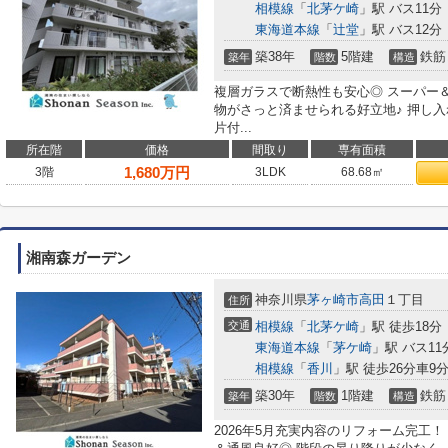
相模線
「
北茅ケ崎
」駅 バス11分
東海道本線
「
辻堂
」駅 バス12分
築38年
5階建
鉄筋
築年
階数
構造
複層ガラスで断熱性も安心◎ スーパー
物がさっと済ませられる好立地♪ 押し
片付...
所在階
価格
間取り
専有面積
1,680
万円
3階
3LDK
68.68㎡
湘南森ガーデン
神奈川県
茅ヶ崎市
高田
１丁目
住所
交通
相模線
「
北茅ケ崎
」駅 徒歩18分
東海道本線
「
茅ケ崎
」駅 バス11
相模線
「
香川
」駅 徒歩26分車9分 
築30年
1階建
鉄筋
築年
階数
構造
2026年5月充実内容のリフォーム完工