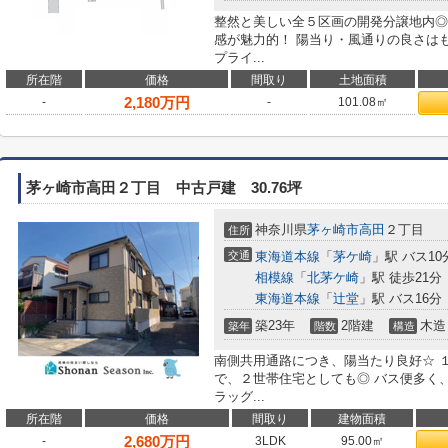
整然と美しい全５区画の開発分譲地内◎
感が魅力的！ 陽当り・風通りの良さは
プライ...
所在階
価格
間取り
土地面積
2,180
万円
-
-
101.08㎡
茅ヶ崎市高田２丁目 中古戸建 30.76坪
神奈川県
茅ヶ崎市
高田
２丁目
住所
交通
東海道本線
「
茅ケ崎
」駅 バス10
相模線
「
北茅ケ崎
」駅 徒歩21分
東海道本線
「
辻堂
」駅 バス16分
築23年
2階建
木造
築年
階数
構造
南側共用通路につき、陽当たり良好☆ 
で、２世帯住宅としても◎ バス便多く
ラッグ...
所在階
価格
間取り
建物面積
2,680
万円
-
3LDK
95.00㎡