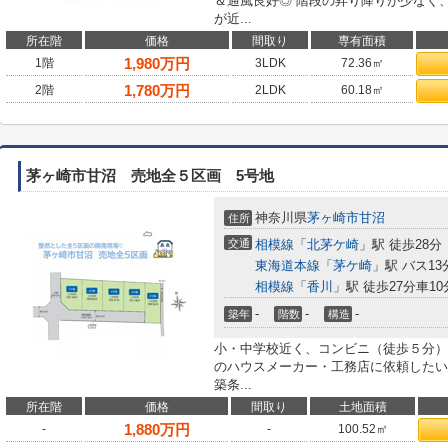
＆通風良好◎ 階段の昇り降りが少なく
が近...
所在階
価格
間取り
専有面積
1,980
万円
1階
3LDK
72.36㎡
1,780
万円
2階
2LDK
60.18㎡
茅ヶ崎市甘沼 売地全５区画 5号地
神奈川県
茅ヶ崎市
甘沼
住所
交通
相模線
「
北茅ケ崎
」駅 徒歩28分
東海道本線
「
茅ケ崎
」駅 バス13
相模線
「
香川
」駅 徒歩27分車10分
-
-
-
築年
階数
構造
小・中学校近く、コンビニ（徒歩５分）
のハウスメーカー・工務店に依頼したい
築条...
所在階
価格
間取り
土地面積
1,880
万円
-
-
100.52㎡