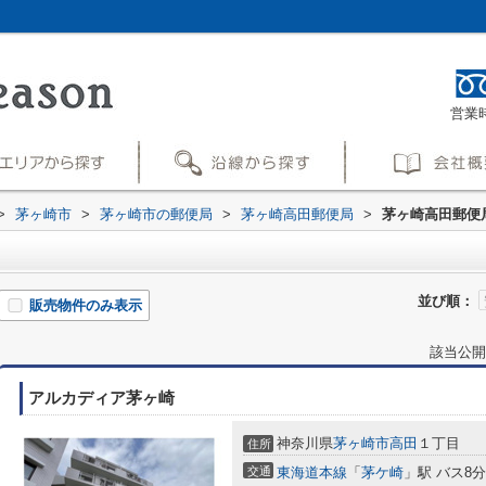
営業時
>
茅ヶ崎市
>
茅ヶ崎市の郵便局
>
茅ヶ崎高田郵便局
>
茅ヶ崎高田郵便
並び順：
販売物件のみ表示
該当公開
アルカディア茅ヶ崎
神奈川県
茅ヶ崎市
高田
１丁目
住所
交通
東海道本線
「
茅ケ崎
」駅 バス8