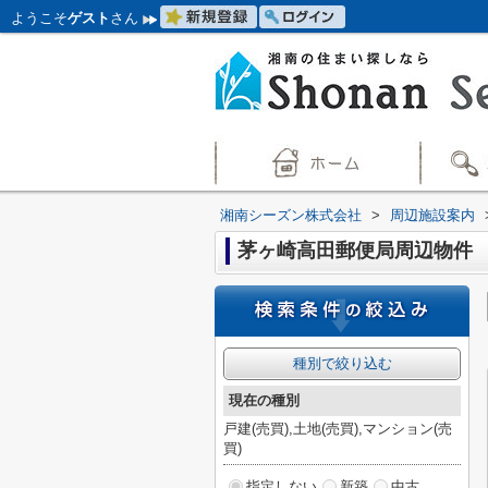
ようこそ
ゲスト
さん
湘南シーズン株式会社
>
周辺施設案内
茅ヶ崎高田郵便局周辺物件
種別で絞り込む
現在の種別
戸建(売買),土地(売買),マンション(売
買)
指定しない
新築
中古