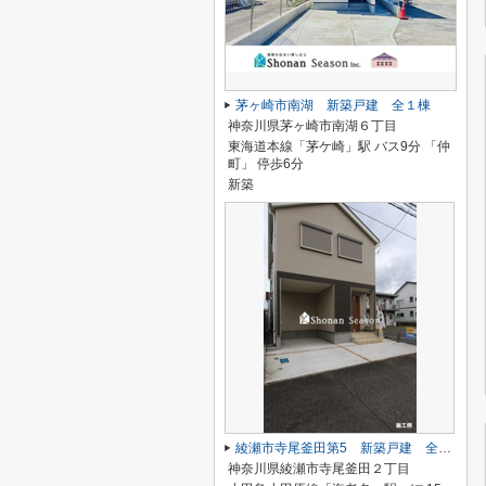
茅ヶ崎市南湖 新築戸建 全１棟
神奈川県茅ヶ崎市南湖６丁目
東海道本線「茅ケ崎」駅 バス9分 「仲
町」 停歩6分
新築
綾瀬市寺尾釜田第5 新築戸建 全1棟
神奈川県綾瀬市寺尾釜田２丁目