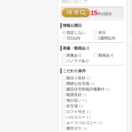
15
件が該当
情報公開日
指定しない
本日
3日以内
1週間以内
画像・動画あり
画像あり
動画あり
パノラマあり
こだわり条件
陽当り良好
(-)
閑静な住宅地
(-)
建設住宅性能評価書付
(-)
眺望良好
(-)
海が近い
(-)
好立地
(-)
ロフト付き
(-)
バルコニー
(-)
ルーフバルコニー
(-)
都市ガス
(-)