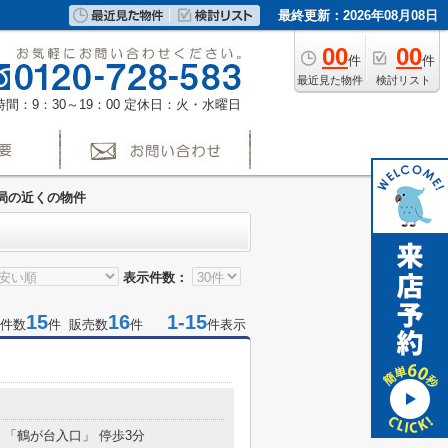
最終更新：2026年08月08日
00
00
件
件
最近見た物件
検討リスト
間：9：30～19：00
定休日：火・水曜日
局の近くの物件
表示件数：
15
16
1-15
件数
件 販売数
件
件表示
分 「鶴が台入口」 停歩3分