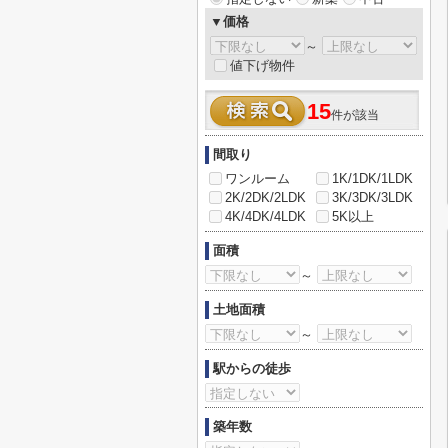
▼価格
～
値下げ物件
15
件が該当
間取り
ワンルーム
1K/1DK/1LDK
2K/2DK/2LDK
3K/3DK/3LDK
4K/4DK/4LDK
5K以上
面積
～
土地面積
～
駅からの徒歩
築年数