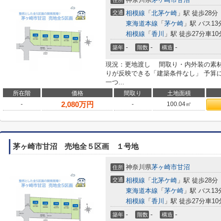
住所
交通
相模線
「
北茅ケ崎
」駅 徒歩28分
東海道本線
「
茅ケ崎
」駅 バス13
相模線
「
香川
」駅 徒歩27分車10分
-
-
-
築年
階数
構造
現況：更地渡し 間取り・内外装の素
りが反映できる「建築条件なし」 予算
一つ...
所在階
価格
間取り
土地面積
2,080
万円
-
-
100.04㎡
茅ヶ崎市甘沼 売地全５区画 １号地
神奈川県
茅ヶ崎市
甘沼
住所
交通
相模線
「
北茅ケ崎
」駅 徒歩28分
東海道本線
「
茅ケ崎
」駅 バス13
相模線
「
香川
」駅 徒歩27分車10分
-
-
-
築年
階数
構造