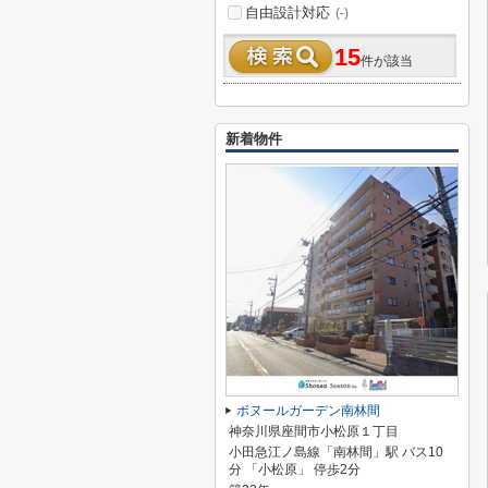
自由設計対応
(-)
15
件が該当
新着物件
ボヌールガーデン南林間
神奈川県座間市小松原１丁目
小田急江ノ島線「南林間」駅 バス10
分 「小松原」 停歩2分