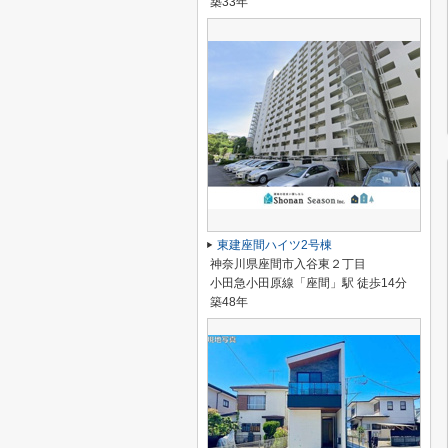
築33年
東建座間ハイツ2号棟
神奈川県座間市入谷東２丁目
小田急小田原線「座間」駅 徒歩14分
築48年