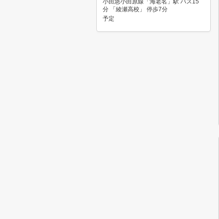
小田急小田原線「海老名」駅 バス15
分 「綾瀬高校」 停歩7分
予定