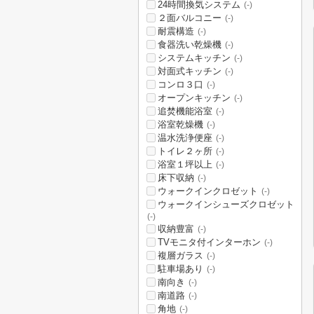
24時間換気システム
(-)
２面バルコニー
(-)
耐震構造
(-)
食器洗い乾燥機
(-)
システムキッチン
(-)
対面式キッチン
(-)
コンロ３口
(-)
オープンキッチン
(-)
追焚機能浴室
(-)
浴室乾燥機
(-)
温水洗浄便座
(-)
トイレ２ヶ所
(-)
浴室１坪以上
(-)
床下収納
(-)
ウォークインクロゼット
(-)
ウォークインシューズクロゼット
(-)
収納豊富
(-)
TVモニタ付インターホン
(-)
複層ガラス
(-)
駐車場あり
(-)
南向き
(-)
南道路
(-)
角地
(-)