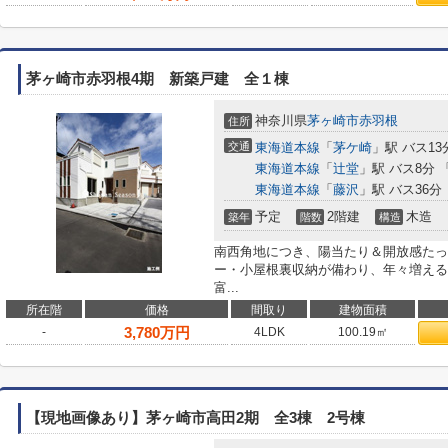
茅ヶ崎市赤羽根4期 新築戸建 全１棟
神奈川県
茅ヶ崎市
赤羽根
住所
交通
東海道本線
「
茅ケ崎
」駅 バス13
東海道本線
「
辻堂
」駅 バス8分 
東海道本線
「
藤沢
」駅 バス36分
予定
2階建
木造
築年
階数
構造
南西角地につき、陽当たり＆開放感たっぷ
ー・小屋根裏収納が備わり、年々増える
富...
所在階
価格
間取り
建物面積
3,780
万円
-
4LDK
100.19㎡
【現地画像あり】茅ヶ崎市高田2期 全3棟 2号棟