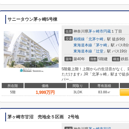
サニータウン茅ヶ崎5号棟
神奈川県
茅ヶ崎市
円蔵
１丁目
住所
交通
相模線
「
北茅ケ崎
」駅 徒歩9分
東海道本線
「
茅ケ崎
」駅 バス8
東海道本線
「
辻堂
」駅 バス19分
築40年
5階建
鉄筋
築年
階数
構造
5階最上階！上階からの生活音がなく、
ただけます♪ JR「北茅ヶ崎」駅まで徒
パー...
所在階
価格
間取り
専有面積
1,999
万円
5階
3LDK
83.88㎡
茅ヶ崎市甘沼 売地全５区画 2号地
神奈川県
茅ヶ崎市
甘沼