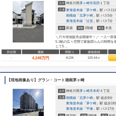
神奈川県
茅ヶ崎市
高田
１丁目
住所
交通
東海道本線
「
茅ケ崎
」駅 バス11
相模線
「
北茅ケ崎
」駅 バス5分 
東海道本線
「
辻堂
」駅 バス7分 
新築
2階建
木造
築年
階数
構造
＼只今現地販売会開催中！／ 一人一部屋
5.1帖の広々空間で家族団らんの時間を
じて5....
所在階
価格
間取り
建物面積
4,249
万円
-
4LDK
105.44㎡
【現地画像あり】グラン・コート湘南茅ヶ崎
神奈川県
茅ヶ崎市
本村
４丁目
住所
交通
相模線
「
北茅ケ崎
」駅 徒歩9分
東海道本線
「
茅ケ崎
」駅 徒歩18
東海道本線
「
平塚
」駅 バス17分
築20年
8階建
鉄筋
築年
階数
構造