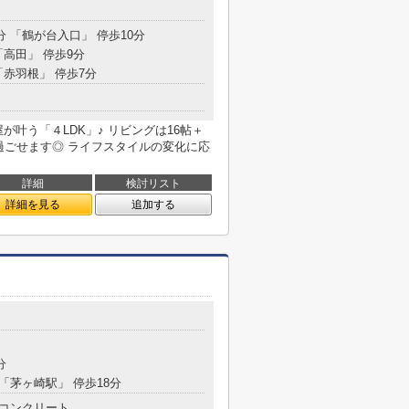
分 「鶴が台入口」 停歩10分
「高田」 停歩9分
「赤羽根」 停歩7分
が叶う「４LDK」♪ リビングは16帖＋
過ごせます◎ ライフスタイルの変化に応
詳細
検討リスト
詳細を見る
追加する
分
 「茅ヶ崎駅」 停歩18分
コンクリート