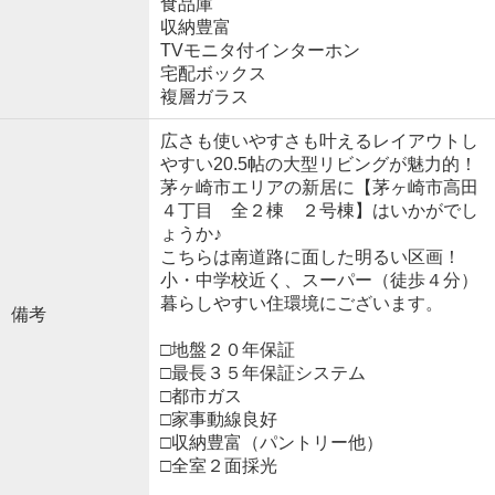
食品庫
収納豊富
TVモニタ付インターホン
宅配ボックス
複層ガラス
広さも使いやすさも叶えるレイアウトし
やすい20.5帖の大型リビングが魅力的！
茅ヶ崎市エリアの新居に【茅ヶ崎市高田
４丁目 全２棟 ２号棟】はいかがでし
ょうか♪
こちらは南道路に面した明るい区画！
小・中学校近く、スーパー（徒歩４分）
暮らしやすい住環境にございます。
備考
□地盤２０年保証
□最長３５年保証システム
□都市ガス
□家事動線良好
□収納豊富（パントリー他）
□全室２面採光