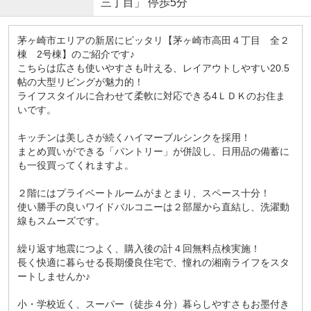
三丁目」 停歩5分
茅ヶ崎市エリアの新居にピッタリ【茅ヶ崎市高田４丁目 全２
棟 2号棟】のご紹介です♪
こちらは広さも使いやすさも叶える、レイアウトしやすい20.5
帖の大型リビングが魅力的！
ライフスタイルに合わせて柔軟に対応できる4ＬＤＫのお住ま
いです。
キッチンは美しさが続くハイマーブルシンクを採用！
まとめ買いができる「パントリー」が併設し、日用品の備蓄に
も一役買ってくれますよ。
２階にはプライベートルームがまとまり、スペース十分！
使い勝手の良いワイドバルコニーは２部屋から直結し、洗濯動
線もスムーズです。
繰り返す地震につよく、購入後の計４回無料点検実施！
長く快適に暮らせる長期優良住宅で、憧れの湘南ライフをスタ
ートしませんか♪
小・学校近く、スーパー（徒歩４分）暮らしやすさもお墨付き