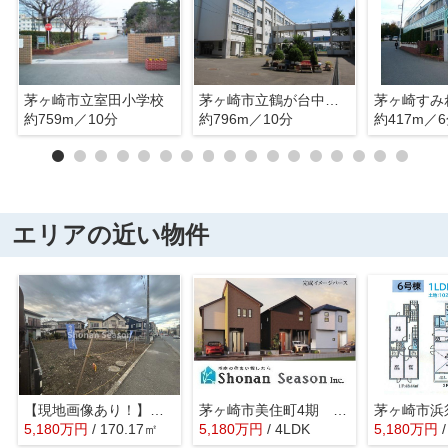
茅ヶ崎市立室田小学校
茅ヶ崎市立鶴が台中学校
茅ヶ崎すみ
約759m／10分
約796m／10分
約417m／
エリアの近い物件
【現地画像あり！】茅ヶ崎市南湖5丁目 売地 51.47坪
茅ヶ崎市美住町4期 全６棟 1号棟
5,180
万
円
/ 170.17㎡
5,180
万
円
/ 4LDK
5,180
万
円