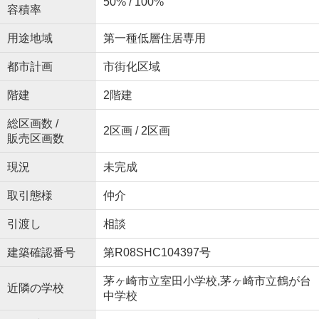
50% / 100%
容積率
用途地域
第一種低層住居専用
都市計画
市街化区域
階建
2階建
総区画数 /
2区画 / 2区画
販売区画数
現況
未完成
取引態様
仲介
引渡し
相談
建築確認番号
第R08SHC104397号
茅ヶ崎市立室田小学校,茅ヶ崎市立鶴が台
近隣の学校
中学校