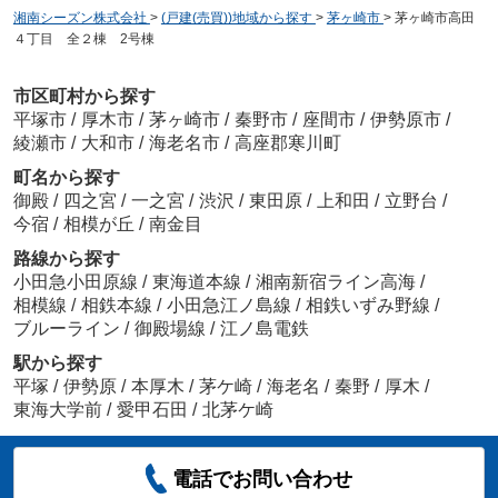
湘南シーズン株式会社
>
(戸建(売買))地域から探す
>
茅ヶ崎市
>
茅ヶ崎市高田
４丁目 全２棟 2号棟
市区町村から探す
平塚市
/
厚木市
/
茅ヶ崎市
/
秦野市
/
座間市
/
伊勢原市
/
綾瀬市
/
大和市
/
海老名市
/
高座郡寒川町
町名から探す
御殿
/
四之宮
/
一之宮
/
渋沢
/
東田原
/
上和田
/
立野台
/
今宿
/
相模が丘
/
南金目
路線から探す
小田急小田原線
/
東海道本線
/
湘南新宿ライン高海
/
相模線
/
相鉄本線
/
小田急江ノ島線
/
相鉄いずみ野線
/
ブルーライン
/
御殿場線
/
江ノ島電鉄
駅から探す
平塚
/
伊勢原
/
本厚木
/
茅ケ崎
/
海老名
/
秦野
/
厚木
/
東海大学前
/
愛甲石田
/
北茅ケ崎
電話でお問い合わせ