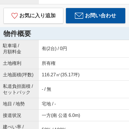
お気に入り追加
お問い合わせ
物件概要
駐車場 /
有(2台) / 0円
月額料金
土地権利
所有権
土地面積(坪数)
116.27㎡(35.17坪)
私道負担面積 /
- / 無
セットバック
地目 / 地勢
宅地 / -
接道状況
一方(南 公道 6.0m)
建ぺい率 /