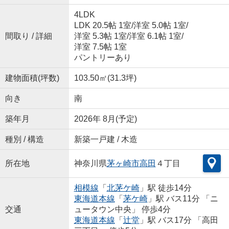
4LDK
LDK 20.5帖 1室
/
洋室 5.0帖 1室
/
間取り / 詳細
洋室 5.3帖 1室
/
洋室 6.1帖 1室
/
洋室 7.5帖 1室
パントリーあり
建物面積(坪数)
103.50㎡(31.3坪)
向き
南
築年月
2026年 8月(予定)
種別 / 構造
新築一戸建 / 木造
所在地
神奈川県
茅ヶ崎市
高田
４丁目
相模線
「
北茅ケ崎
」駅 徒歩14分
東海道本線
「
茅ケ崎
」駅 バス11分 「ニ
交通
ュータウン中央」 停歩4分
東海道本線
「
辻堂
」駅 バス17分 「高田