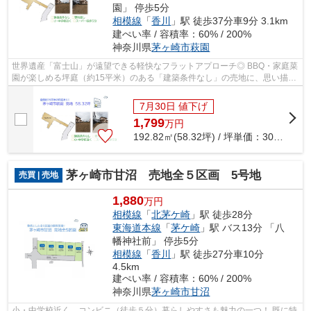
園」 停歩5分
相模線
「
香川
」駅 徒歩37分車9分 3.1km
建ぺい率 / 容積率：60% / 200%
神奈川県
茅ヶ崎市
萩園
世界遺産「富士山」が遠望できる軽快なフラットアプローチ◎ BBQ・家庭菜
園が楽しめる坪庭（約15平米）のある「建築条件なし」の売地に、思い描く
理想のマイホームを建築しませんか♪ ぜ...
7月30日 値下げ
1,799
万
円
192.82㎡(58.32坪) / 坪単価：
30.85
万円
茅ヶ崎市甘沼 売地全５区画 5号地
売買 | 売地
1,880
万円
相模線
「
北茅ケ崎
」駅 徒歩28分
東海道本線
「
茅ケ崎
」駅 バス13分 「八
幡神社前」 停歩5分
相模線
「
香川
」駅 徒歩27分車10分
4.5km
建ぺい率 / 容積率：60% / 200%
神奈川県
茅ヶ崎市
甘沼
小・中学校近く、コンビニ（徒歩５分）暮らしやすさも魅力の一つ！ 既に特