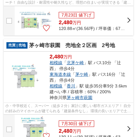
ーチ！ 自由な設計・耐震性や耐久性など、理想の住まいが実現できる「建築
条件なし」 建築参考プランも多数ご...
7月23日 値下げ
2,480
万
円
120.88㎡(36.56坪) / 坪単価：
67.83
万円
茅ヶ崎市萩園 売地全２区画 2号地
売買 | 売地
2,480
万円
相模線
「
北茅ケ崎
」駅 バス10分 「辻
西」 停歩4分
東海道本線
「
茅ケ崎
」駅 バス16分 「辻
西」 停歩4分
相模線
「
香川
」駅 徒歩35分車9分 3.6km
建ぺい率 / 容積率：60% / 200%
神奈川県
茅ヶ崎市
萩園
小・中学校近く、スーパー（徒歩２分）家計に優しい都市ガスエリア！ 自分
の好みのマイホームが建てられる「建築条件なし」 環境の良いエリアで土地
をお探しなら、ぜひお見逃しのない...
7月30日 値下げ
2,480
万
円
130.11㎡(39.35坪) / 坪単価：
63.02
万円