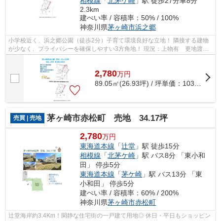
相模線
「
北茅ケ崎
」駅 徒歩27分車8分
2.3km
建ぺい率 / 容積率：50% / 100%
神奈川県
茅ヶ崎市
浜之郷
小学校近く、浜之郷公園（徒歩2分）子育て環境良好な立地！ 隣接する建物
が少なく、プライバシーを確保しやすい3方角地！ 現況：上物有 更地渡し
相談◎建て替えやリフォームとしてご検...
2,780
万
円
89.05㎡(26.93坪) / 坪単価：
103.23
万円
茅ヶ崎市赤松町 売地 34.17坪
売買 | 売地
2,780
万円
東海道本線
「
辻堂
」駅 徒歩15分
相模線
「
北茅ケ崎
」駅 バス8分 「東小和
田」 停歩5分
東海道本線
「
茅ケ崎
」駅 バス13分 「東
小和田」 停歩5分
建ぺい率 / 容積率：60% / 200%
神奈川県
茅ヶ崎市
赤松町
辻堂海岸約3.4Km！閑静な住宅街の一戸建て用地◎ 休日・平日もショッピン