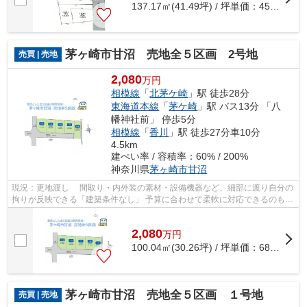
137.17㎡(41.49坪) / 坪単価：
45.79
万円
茅ヶ崎市甘沼 売地全５区画 2号地
売買 | 売地
2,080
万円
相模線
「
北茅ケ崎
」駅 徒歩28分
東海道本線
「
茅ケ崎
」駅 バス13分 「八
幡神社前」 停歩5分
相模線
「
香川
」駅 徒歩27分車10分
4.5km
建ぺい率 / 容積率：60% / 200%
神奈川県
茅ヶ崎市
甘沼
現況：更地渡し 間取り・内外装の素材・設備機器など、細部に渡り自分の
拘りが反映できる「建築条件なし」 予算に合わせて柔軟に対応できるのも魅
力の一つではないでしょうか♪ こだ...
2,080
万
円
100.04㎡(30.26坪) / 坪単価：
68.74
万円
茅ヶ崎市甘沼 売地全５区画 １号地
売買 | 売地