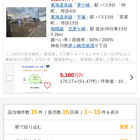
東海道本線
「
茅ケ崎
」駅 バス9分 「仲
町」 停歩4分
東海道本線
「
平塚
」駅 バス13分 「茶屋
町」 停歩13分
相模線
「
北茅ケ崎
」駅 徒歩39分車13分
3.2km
建ぺい率 / 容積率：60% / 200%
神奈川県
茅ヶ崎市
南湖
５丁目
＼ご好評の売主物件／ 更地渡しで工事スタートもしやすく広々51坪以上◎
建築会社の選択しが広がる「建築条件なし」南道路に接道した陽当たり良好
の売地です♪ 近隣には商業施設も豊富に...
5,180
万
円
170.17㎡(51.47坪) / 坪単価：
100.64
万
15
15
1～15
該当物件数
件
販売数
区画
件を表示
駅で絞り込む
変更