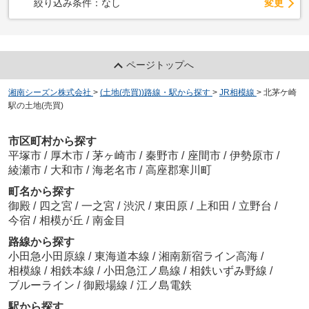
変更
絞り込み条件：
なし
ページトップへ
湘南シーズン株式会社
>
(土地(売買))路線・駅から探す
>
JR相模線
>
北茅ケ崎
駅の土地(売買)
市区町村から探す
平塚市
/
厚木市
/
茅ヶ崎市
/
秦野市
/
座間市
/
伊勢原市
/
綾瀬市
/
大和市
/
海老名市
/
高座郡寒川町
町名から探す
御殿
/
四之宮
/
一之宮
/
渋沢
/
東田原
/
上和田
/
立野台
/
今宿
/
相模が丘
/
南金目
路線から探す
小田急小田原線
/
東海道本線
/
湘南新宿ライン高海
/
相模線
/
相鉄本線
/
小田急江ノ島線
/
相鉄いずみ野線
/
ブルーライン
/
御殿場線
/
江ノ島電鉄
駅から探す