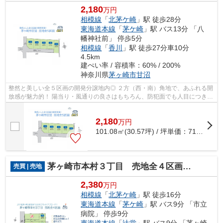
2,180
万円
相模線
「
北茅ケ崎
」駅 徒歩28分
東海道本線
「
茅ケ崎
」駅 バス13分 「八
幡神社前」 停歩5分
相模線
「
香川
」駅 徒歩27分車10分
4.5km
建ぺい率 / 容積率：60% / 200%
神奈川県
茅ヶ崎市
甘沼
整然と美しい全５区画の開発分譲地内◎ ２方（西・南）角地で、あふれる開
放感が魅力的！ 陽当り・風通りの良さはもちろん、防犯面でも人目につきや
すくプライバシーが守れる「建築条件...
2,180
万
円
101.08㎡(30.57坪) / 坪単価：
71.31
万円
茅ヶ崎市本村３丁目 売地全４区画 ２号地
売買 | 売地
2,380
万円
相模線
「
北茅ケ崎
」駅 徒歩16分
東海道本線
「
茅ケ崎
」駅 バス9分 「市立
病院」 停歩9分