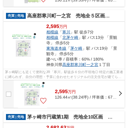
高座郡寒川町一之宮 売地全５区画 ２号地
売買 | 売地
2,595
万円
相模線
「
寒川
」駅 徒歩7分
相模線
「
北茅ケ崎
」駅 バス13分 「景観
寺」 停歩5分
東海道本線
「
茅ケ崎
」駅 バス19分 「景
観寺」 停歩5分
建ぺい率 / 容積率：60% / 180%
神奈川県
高座郡寒川町
一之宮
１丁目
茅ヶ崎駅にも近くて便利なJR「寒川」駅徒歩６分の平坦地◎ 特定の施工業者
に縛られず、自分の理想・予算に合わせたオリジナルの注文住宅が建てられ
る「建築条件なし」の売地です♪ ぜひ...
2,595
万
円
126.44㎡(38.24坪) / 坪単価：
67.86
万円
茅ヶ崎市円蔵第1期 売地全10区画 19号地
売買 | 売地
2,682.63
万円