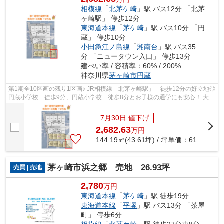
相模線
「
北茅ケ崎
」駅 バス12分 「北茅
ヶ崎駅」 停歩12分
東海道本線
「
茅ケ崎
」駅 バス10分 「円
蔵」 停歩10分
小田急江ノ島線
「
湘南台
」駅 バス35
分 「ニュータウン入口」 停歩13分
建ぺい率 / 容積率：60% / 200%
神奈川県
茅ヶ崎市
円蔵
第1期全10区画の残り1区画♪ JR相模線「北茅ヶ崎駅」 徒歩12分の好立地◎
円蔵小学校 徒歩9分、円蔵小学校 徒歩8分とお子様の通学にも安心！ 大型
分譲地で新たなコミュニティを築いて...
7月30日 値下げ
2,682.63
万
円
144.19㎡(43.61坪) / 坪単価：
61.51
万円
茅ヶ崎市浜之郷 売地 26.93坪
売買 | 売地
2,780
万円
東海道本線
「
茅ケ崎
」駅 徒歩19分
東海道本線
「
平塚
」駅 バス13分 「茶屋
町」 停歩6分