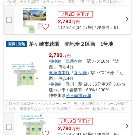
グが楽しめる大型SC「テラスモール」直結！ JR「辻堂」駅平坦徒歩１２分
の好立地に、思い描く理想のマイホーム...
7月2日 値下げ
2,780
万
円
112.97㎡(34.17坪) / 坪単価：
81.36
万円
茅ヶ崎市萩園 売地全２区画 1号地
売買 | 売地
2,780
万円
相模線
「
北茅ケ崎
」駅 バス10分 「辻
西」 停歩4分
東海道本線
「
茅ケ崎
」駅 バス16分 「辻
西」 停歩4分
相模線
「
香川
」駅 徒歩35分車9分 3.6km
建ぺい率 / 容積率：60% / 200%
神奈川県
茅ヶ崎市
萩園
お目当ての建築会社・ハウスメーカーで、思い描く理想のマイホームが建て
られる「建築条件なし」 小・中学校近く、スーパー（徒歩２分）暮らしやす
さもお墨付きですよ♪ 現況：更地渡し...
7月30日 値下げ
2,780
万
円
137.34㎡(41.54坪) / 坪単価：
66.92
万円