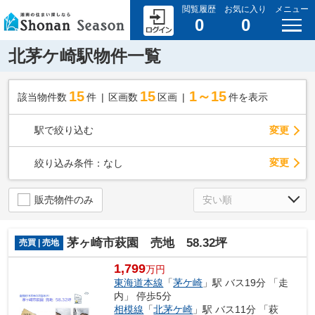
閲覧履歴
お気に入り
メニュー
0
0
北茅ケ崎駅物件一覧
15
15
1～15
該当物件数
件
区画数
区画
件を表示
駅で絞り込む
変更
変更
絞り込み条件：
なし
販売物件のみ
茅ヶ崎市萩園 売地 58.32坪
売買 | 売地
1,799
万円
東海道本線
「
茅ケ崎
」駅 バス19分 「走
内」 停歩5分
相模線
「
北茅ケ崎
」駅 バス11分 「萩