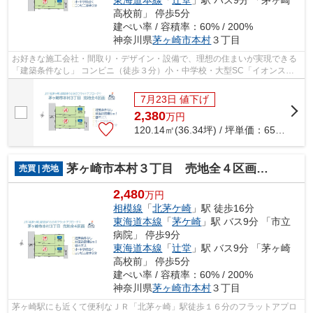
東海道本線
「
辻堂
」駅 バス9分 「茅ヶ崎
高校前」 停歩5分
建ぺい率 / 容積率：60% / 200%
神奈川県
茅ヶ崎市
本村
３丁目
お好きな施工会社・間取り・デザイン・設備で、理想の住まいが実現できる
「建築条件なし」 コンビニ（徒歩３分）小・中学校・大型SC「イオンスタ
イル茅ヶ崎」近く、平坦な地勢で住み心...
7月23日 値下げ
2,380
万
円
120.14㎡(36.34坪) / 坪単価：
65.49
万円
茅ヶ崎市本村３丁目 売地全４区画 4号地
売買 | 売地
2,480
万円
相模線
「
北茅ケ崎
」駅 徒歩16分
東海道本線
「
茅ケ崎
」駅 バス9分 「市立
病院」 停歩9分
東海道本線
「
辻堂
」駅 バス9分 「茅ヶ崎
高校前」 停歩5分
建ぺい率 / 容積率：60% / 200%
神奈川県
茅ヶ崎市
本村
３丁目
茅ヶ崎駅にも近くて便利なＪＲ「北茅ヶ崎」駅徒歩１６分のフラットアプロ