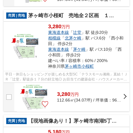
茅ヶ崎市小桜町 売地全２区画 １号地
売買 | 売地
3,280
万円
東海道本線
「
辻堂
」駅 徒歩20分
相模線
「
北茅ケ崎
」駅 バス6分 「西小和
田」 停歩2分
東海道本線
「
茅ケ崎
」駅 バス10分 「西
小和田」 停歩2分
建ぺい率 / 容積率：60% / 200%
神奈川県
茅ヶ崎市
小桜町
平日・休日もショッピングが楽しめる大型SC「テラスモール湘南」直結！Ｊ
Ｒ「辻堂」駅徒歩１７分の好立地◎ お目当ての建築会社・ハウスメーカー
で、理想のマイホームが建てられる「建...
3,280
万
円
112.66㎡(34.07坪) / 坪単価：
96.27
万円
【現地画像あり！】茅ヶ崎市南湖5丁目 売地 51.47坪
売買 | 売地
5,180
万円