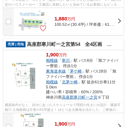
定のハウスメーカー・工務店に依頼したいと決めているお客様にもピッタリ
な「建築条件なし」の売地です♪ ぜひ...
1,880
万
円
100.52㎡(30.4坪) / 坪単価：
61.84
万円
高座郡寒川町一之宮第54 全4区画 2号地
売買 | 売地
1,900
万円
相模線
「
寒川
」駅 バス8分 「旭ファイバ
ー寮前」 停歩1分
東海道本線
「
茅ケ崎
」駅 バス28分 「旭
ファイバー寮前」 停歩1分
相模線
「
北茅ケ崎
」駅 徒歩61分車11分
5.0km
建ぺい率 / 容積率：60% / 200%
神奈川県
高座郡寒川町
一之宮
６丁目
建築条件がなく、自分にあったスケジュールで理想の住まいが設計・建築可
能◎ 土地面積は圧巻の41坪超え！ ゆとりある敷地を活かした、ご家族のラ
イフスタイルに合わせた間取り設計が可...
1,900
万
円