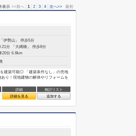
件表示
<<前へ
1
2
3
4
次へ>>
最初
 「伊勢山」 停歩5分
ス21分 「大縄橋」 停歩8分
20分 6.8km
無
を建築可能◎ 「建築条件なし」の売地
物あり！現地建物の解体やリフォームを
詳細
検討リスト
詳細を見る
追加する