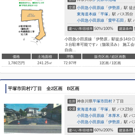
交通
小田急小田原線
「
伊勢原
」駅 徒
東海道本線
「
平塚
」駅 バス35分
小田急小田原線
「
愛甲石田
」駅 
50%/100%
建ぺい率/容積率
建築条件
小田急小田原線「伊勢原」駅徒歩14分◎ 
３台駐車可能です♪（舗装済み） 施工
自由...
価格
土地面積
坪数
販売区画 / 総区画数
1,780
万円
241.25㎡
72.97坪
1区画 / 1区画
平塚市田村7丁目 全2区画 B区画
神奈川県
平塚市
田村
７丁目
住所
交通
東海道本線
「
平塚
」駅 バス23分
小田急小田原線
「
本厚木
」駅 バ
小田急小田原線
「
伊勢原
」駅 バ
60%/200%
建ぺい率/容積率
建築条件