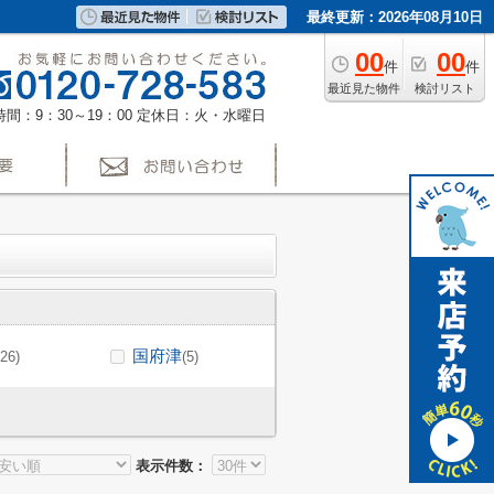
最終更新：2026年08月10日
00
00
件
件
最近見た物件
検討リスト
間：9：30～19：00
定休日：火・水曜日
国府津
(26)
(5)
表示件数：