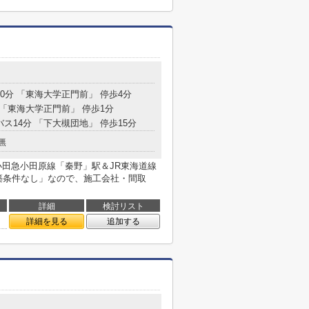
20分 「東海大学正門前」 停歩4分
 「東海大学正門前」 停歩1分
バス14分 「下大槻団地」 停歩15分
無
 小田急小田原線「秦野」駅＆JR東海道線
築条件なし」なので、施工会社・間取
詳細
検討リスト
詳細を見る
追加する