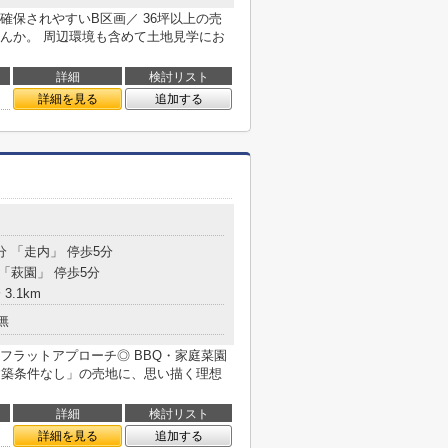
確保されやすいB区画／ 36坪以上の売
んか。 周辺環境も含めて土地見学にお
詳細
検討リスト
詳細を見る
追加する
分 「走内」 停歩5分
 「萩園」 停歩5分
3.1km
無
フラットアプローチ◎ BBQ・家庭菜園
建築条件なし」の売地に、思い描く理想
詳細
検討リスト
詳細を見る
追加する