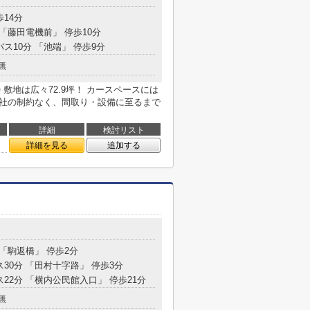
歩14分
 「藤田電機前」 停歩10分
バス10分 「池端」 停歩9分
無
敷地は広々72.9坪！ カースペースには
会社の制約なく、間取り・設備に至るまで
詳細
検討リスト
詳細を見る
追加する
 「駒返橋」 停歩2分
ス30分 「田村十字路」 停歩3分
ス22分 「横内公民館入口」 停歩21分
無