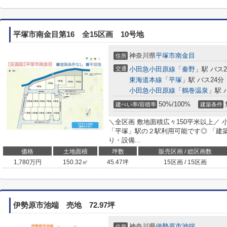
平塚市南金目第16 全15区画 10号地
神奈川県
平塚市
南金目
住所
交通
小田急小田原線
「
秦野
」駅 バス
東海道本線
「
平塚
」駅 バス24分
小田急小田原線
「
鶴巻温泉
」駅 
50%/100%
建ぺい率/容積率
建築条件
＼全区画 敷地面積広々150平米以上／
「平塚」駅の２駅利用可能です◎ 「建
り・設備...
価格
土地面積
坪数
販売区画 / 総区画数
1,780
万円
150.32㎡
45.47坪
15区画 / 15区画
伊勢原市池端 売地 72.97坪
神奈川県
伊勢原市
池端
住所