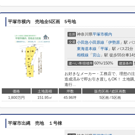
平塚市横内 売地全5区画 5号地
神奈川県
平塚市
横内
住所
交通
小田急小田原線
「
伊勢原
」駅 バ
東海道本線
「
平塚
」駅 バス21分
相模線
「
宮山
」駅 徒歩55分車14分
60%/150%
建ぺい率/容積率
建築条件
お好きなメーカー・工務店で、理想の注
造成済みで即お引き渡しもOK！ 土地
進行...
価格
土地面積
坪数
販売区画 / 総区画数
1,800
万円
151.95㎡
45.96坪
5区画 / 5区画
平塚市出縄 売地 １号棟