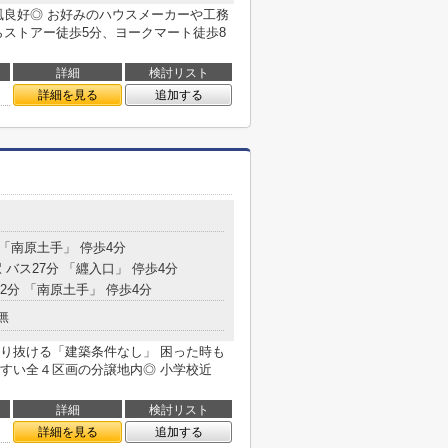
風良好◎ お好みのハウスメーカーや工務
らストアー徒歩5分、ヨークマート徒歩8
詳細
検討リスト
詳細を見る
追加する
 「南原土手」 停歩4分
 バス27分 「纒入口」 停歩4分
32分 「南原土手」 停歩4分
無
り抜ける「建築条件なし」 困った時も
すい全４区画の分譲地内◎ 小学校近
詳細
検討リスト
詳細を見る
追加する