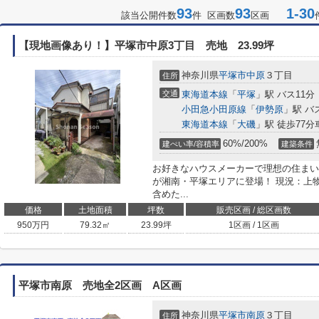
93
93
1-30
該当公開件数
件 区画数
区画
【現地画像あり！】平塚市中原3丁目 売地 23.99坪
神奈川県
平塚市
中原
３丁目
住所
交通
東海道本線
「
平塚
」駅 バス11分
小田急小田原線
「
伊勢原
」駅 バ
東海道本線
「
大磯
」駅 徒歩77分車
60%/200%
建ぺい率/容積率
建築条件
お好きなハウスメーカーで理想の住まい
が湘南・平塚エリアに登場！ 現況：上
含めた...
価格
土地面積
坪数
販売区画 / 総区画数
950
万円
79.32㎡
23.99坪
1区画 / 1区画
平塚市南原 売地全2区画 A区画
神奈川県
平塚市
南原
３丁目
住所