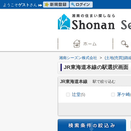
ようこそ
ゲスト
さん
湘南シーズン株式会社
>
(土地(売買))
JR東海道本線の駅選択画面
JR東海道本線
駅で絞り込む
辻堂
茅ケ崎
(5)