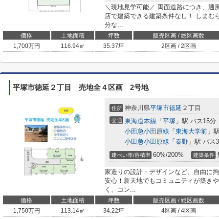
＼現地見学可能／ 両面道路につき、通
店で建築できる建築条件なし！ しまむ
分な...
価格
土地面積
坪数
販売区画 / 総区画数
1,700
万円
116.94㎡
35.37坪
2区画 / 2区画
平塚市徳延２丁目 売地全４区画 2号地
神奈川県
平塚市
徳延
２丁目
住所
交通
東海道本線
「
平塚
」駅 バス15分
小田急小田原線
「
東海大学前
」駅
小田急小田原線
「
秦野
」駅 バス
60%/200%
建ぺい率/容積率
建築条件
家造りの設計・デザインなど、自由に拘
安心！新天地でもコミュニティが築きや
く、コン...
価格
土地面積
坪数
販売区画 / 総区画数
1,750
万円
113.14㎡
34.22坪
4区画 / 4区画