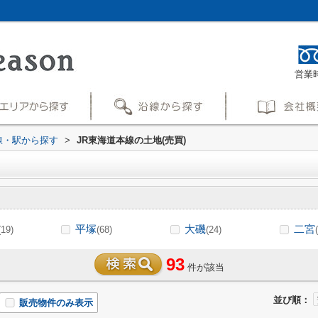
営業時
路線・駅から探す
>
JR東海道本線の土地(売買)
平塚
大磯
二宮
(19)
(68)
(24)
93
件が該当
並び順：
販売物件のみ表示