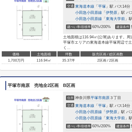
交通
東海道本線
「
平塚
」駅 バス14分
小田急小田原線
「
伊勢原
」駅 バ
小田急小田原線
「
東海大学前
」駅
60%/200%
建ぺい率/容積率
建築条件
土地面積は116.94㎡(公簿)あります
平塚市エリアの東海道本線平塚周辺で土
く...
価格
土地面積
坪数
販売区画 / 総区画数
1,700
万円
116.94㎡
35.37坪
2区画 / 2区画
平塚市南原 売地全2区画 B区画
神奈川県
平塚市
南原
３丁目
住所
交通
東海道本線
「
平塚
」駅 バス14分
小田急小田原線
「
伊勢原
」駅 バ
小田急小田原線
「
東海大学前
」駅
60%/200%
建ぺい率/容積率
建築条件