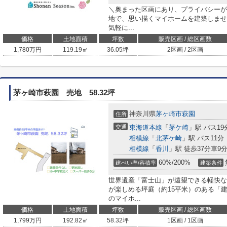
＼奥まった区画にあり、プライバシーが
地で、思い描くマイホームを建築しませ
気軽に...
価格
土地面積
坪数
販売区画 / 総区画数
1,780
万円
119.19㎡
36.05坪
2区画 / 2区画
茅ヶ崎市萩園 売地 58.32坪
神奈川県
茅ヶ崎市
萩園
住所
交通
東海道本線
「
茅ケ崎
」駅 バス19
相模線
「
北茅ケ崎
」駅 バス11分
相模線
「
香川
」駅 徒歩37分車9分 
60%/200%
建ぺい率/容積率
建築条件
世界遺産「富士山」が遠望できる軽快な
が楽しめる坪庭（約15平米）のある「
のマイホ...
価格
土地面積
坪数
販売区画 / 総区画数
1,799
万円
192.82㎡
58.32坪
1区画 / 1区画