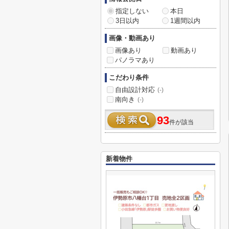
指定しない
本日
3日以内
1週間以内
画像・動画あり
画像あり
動画あり
パノラマあり
こだわり条件
自由設計対応
(-)
南向き
(-)
93
件が該当
新着物件