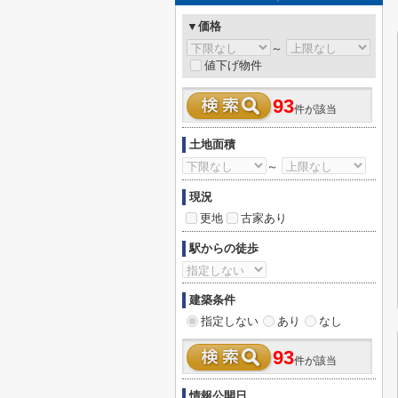
▼価格
～
値下げ物件
93
件が該当
土地面積
～
現況
更地
古家あり
駅からの徒歩
建築条件
指定しない
あり
なし
93
件が該当
情報公開日