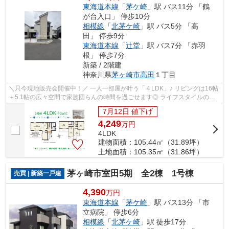
東海道本線
「
茅ケ崎
」駅 バス11分 「鶴
が台入口」 停歩10分
相模線
「
北茅ケ崎
」駅 バス5分 「高
田」 停歩9分
東海道本線
「
辻堂
」駅 バス7分 「赤羽
根」 停歩7分
新築 / 2階建
神奈川県
茅ヶ崎市
高田
１丁目
＼只今現地販売会開催中！／ 一人一部屋が叶う「４LDK」♪ リビングは16帖
＋5.1帖の広々空間で家族団らんの時間を過ごせます◎ ライフスタイルの変
化に応じて5.1帖はオプションで間仕切...
7月12日 値下げ
4,249
万
円
4LDK
建物面積：105.44㎡（31.89坪）
土地面積：105.35㎡（31.86坪）
茅ヶ崎市室田5期 全2棟 1号棟
売買 | 新築一戸建
4,390
万円
東海道本線
「
茅ケ崎
」駅 バス13分 「市
立病院」 停歩6分
相模線
「
北茅ケ崎
」駅 徒歩17分