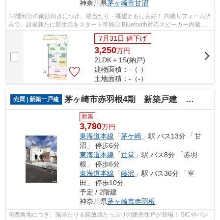
神奈川県
茅ヶ崎市
甘沼
14階部分の南西向きにつき、陽当たり・眺望ともに良好！ 内装リフォーム済
みで、設備新たに新生活をスタート可能◎ Bluetooth対応スピーカー内蔵ダ
ウンライトで、快適なリラックス空間...
7月31日 値下げ
3,250
万
円
2LDK＋1S(納戸)
建物面積：-（-）
土地面積：-（-）
茅ヶ崎市赤羽根4期 新築戸建 全１棟
売買 | 新築一戸建
新築
3,780
万円
東海道本線
「
茅ケ崎
」駅 バス13分 「甘
沼」 停歩6分
東海道本線
「
辻堂
」駅 バス8分 「赤羽
根」 停歩6分
東海道本線
「
藤沢
」駅 バス36分 「室
田」 停歩10分
予定 / 2階建
神奈川県
茅ヶ崎市
赤羽根
南西角地につき、陽当たり＆開放感たっぷりの建売住戸が登場！ SICやパン