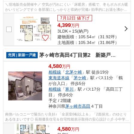
＼現地販売会開催中／ 空気が汚れにくい「床暖房」搭載で、冬もポカポカ暖
かいリビングです☆ 各部屋にしっかりと収納が完備♪ 効率的にお湯を沸かせ
る「エコジョーズ」標準装備で光熱費...
7月12日 値下げ
4,399
万
円
3LDK＋1S(納戸)
建物面積：105.54㎡（31.92坪）
土地面積：105.34㎡（31.86坪）
茅ヶ崎市高田4丁目第2 新築戸建 全1棟
売買 | 新築一戸建
4,580
万円
相模線
「
北茅ケ崎
」駅 徒歩19分
東海道本線
「
茅ケ崎
」駅 バス11分 「鶴
が台入口」 停歩5分
相模線
「
寒川
」駅 バス17分 「高田三丁
目」 停歩6分
予定 / 2階建
神奈川県
茅ヶ崎市
高田
４丁目
南側バルコニーで陽当たり良好♪ 「全居室6帖以上＆」「2面採光」のゆとり
ある住まいです◎ 長期優良住宅＆住宅性能表示取得の安心設計☆彡 小中学校
が徒歩10分圏内で子育て世帯にもおす...
4,580
万
円