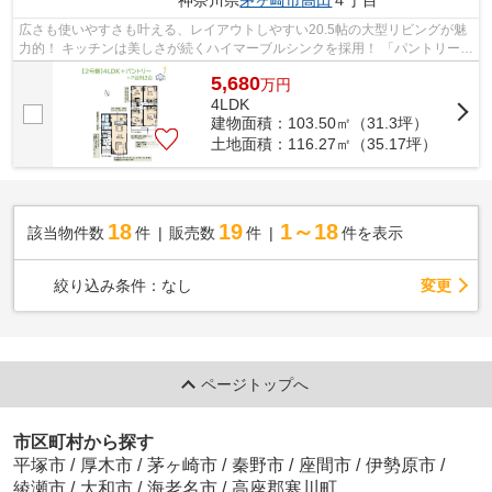
広さも使いやすさも叶える、レイアウトしやすい20.5帖の大型リビングが魅
力的！ キッチンは美しさが続くハイマーブルシンクを採用！ 「パントリー」
併設で、日用品の備蓄にも一役買っ...
5,680
万
円
4LDK
建物面積：103.50㎡（31.3坪）
土地面積：116.27㎡（35.17坪）
18
19
1～18
該当物件数
件
販売数
件
件を表示
変更
絞り込み条件：
なし
ページトップへ
市区町村から探す
平塚市
/
厚木市
/
茅ヶ崎市
/
秦野市
/
座間市
/
伊勢原市
/
綾瀬市
/
大和市
/
海老名市
/
高座郡寒川町