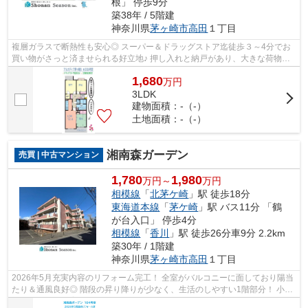
根」 停歩9分
築38年 / 5階建
神奈川県
茅ヶ崎市
高田
１丁目
複層ガラスで断熱性も安心◎ スーパー＆ドラッグストア迄徒歩３～4分でお
買い物がさっと済ませられる好立地♪ 押し入れと納戸があり、大きな荷物も
スッキリ片付く！ 湘南・茅ヶ崎で新生...
1,680
万
円
3LDK
建物面積：-（-）
土地面積：-（-）
湘南森ガーデン
売買 | 中古マンション
1,780
1,980
万円～
万円
相模線
「
北茅ケ崎
」駅 徒歩18分
東海道本線
「
茅ケ崎
」駅 バス11分 「鶴
が台入口」 停歩4分
相模線
「
香川
」駅 徒歩26分車9分 2.2km
築30年 / 1階建
神奈川県
茅ヶ崎市
高田
１丁目
2026年5月充実内容のリフォーム完工！ 全室がバルコニーに面しており陽当
たり＆通風良好◎ 階段の昇り降りが少なく、生活のしやすい1階部分！ 小・
中学校が近く子育て世代にも嬉しい住...