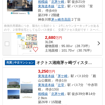
相模線
「
北茅ケ崎
」駅 徒歩21分
東海道本線
「
辻堂
」駅 バス16分 「室
田」 停歩4分
築23年 / 2階建
神奈川県
茅ヶ崎市
高田
２丁目
南側共用通路につき、陽当たり良好☆ １・２Fにカウンターキッチンがある
ので、２世帯住宅としても◎ バス便多く、交通アクセス良好です！ スーパ
ー・ドラッグストアが徒歩圏内にござい...
2,680
万
円
3LDK
建物面積：95.00㎡（28.73坪）
土地面積：101.70㎡（30.76坪）
オクトス湘南茅ヶ崎ヴィスタヒル
売買 | 中古マンション
3,250
万円
東海道本線
「
茅ケ崎
」駅 バス10分 「殿
山公園前」 停歩1分
東海道本線
「
辻堂
」駅 バス7分 「中赤羽
根」 停歩13分
相模線
「
北茅ケ崎
」駅 徒歩39分車14分
2.9km
築26年 / 15階建