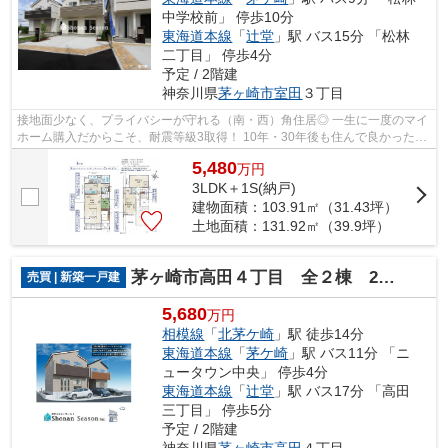
中学校前」 停歩10分
東海道本線
「
辻堂
」駅 バス15分 「松林
二丁目」 停歩4分
予定 / 2階建
神奈川県
茅ヶ崎市
室田
３丁目
接地面少なく、プライバシーが守れる（南・西）角住居◎ 一生に一度のマイ
ホーム購入だからこそ、耐震等級3取得！ 10年・30年後も住んで良かったと
思える大手施工会社の新築分譲住宅を...
5,480
万
円
3LDK＋1S(納戸)
建物面積：103.91㎡（31.43坪）
土地面積：131.92㎡（39.9坪）
茅ヶ崎市高田４丁目 全２棟 2号棟
売買 | 新築一戸建
5,680
万円
相模線
「
北茅ケ崎
」駅 徒歩14分
東海道本線
「
茅ケ崎
」駅 バス11分 「ニ
ュータウン中央」 停歩4分
東海道本線
「
辻堂
」駅 バス17分 「高田
三丁目」 停歩5分
予定 / 2階建
神奈川県
茅ヶ崎市
高田
４丁目