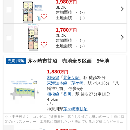
1,980
万
円
3LDK
建物面積：-（-）
土地面積：-（-）
1,780
万
円
2LDK
建物面積：-（-）
土地面積：-（-）
茅ヶ崎市甘沼 売地全５区画 5号地
売買 | 売地
1,880
万円
相模線
「
北茅ケ崎
」駅 徒歩28分
東海道本線
「
茅ケ崎
」駅 バス13分 「八
幡神社前」 停歩5分
相模線
「
香川
」駅 徒歩27分車10分
4.5km
- / -
神奈川県
茅ヶ崎市
甘沼
小・中学校近く、コンビニ（徒歩５分）暮らしやすさも魅力の一つ！ 既に特
定のハウスメーカー・工務店に依頼したいと決めているお客様にもピッタリ
な「建築条件なし」の売地です♪ ぜひ...