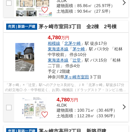
3LDK
建物面積：85.86㎡（25.97坪）
土地面積：90.94㎡（27.5坪）
茅ヶ崎市室田3丁目 全2棟 2号棟
売買 | 新築一戸建
4,780
万円
相模線
「
北茅ケ崎
」駅 徒歩17分
東海道本線
「
茅ケ崎
」駅 バス9分 「松林
中学校前」 停歩10分
東海道本線
「
辻堂
」駅 バス15分 「松林
二丁目」 停歩4分
予定 / 2階建
神奈川県
茅ヶ崎市
室田
３丁目
「茅ヶ崎」×「辻堂」駅へのアクセス良好な、ＪＲ「北茅ヶ崎」駅徒歩17分
の好立地◎ 小・中学校近く、お買い物施設（ドラッグストア・コンビニ他）
は嬉しい徒歩圏内！ 暮らしやすいロケ...
4,780
万
円
4LDK
建物面積：100.71㎡（30.46坪）
土地面積：112.28㎡（33.96坪）
茅ヶ崎市高田2丁目 新築戸建 全1棟
売買 | 新築一戸建