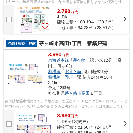
トリー・小屋根裏収納が備わり、年々増える荷物も困りません♪ 便利な仕様
設備も豊富にラインナップされた４LDK...
3,780
万
円
4LDK
建物面積：100.19㎡（30.3坪）
土地面積：94.28㎡（28.51坪）
茅ヶ崎市高田1丁目 新築戸建 全1棟
売買 | 新築一戸建
3,980
万円
東海道本線
「
茅ケ崎
」駅 バス12分 「高
田」 停歩6分
相模線
「
北茅ケ崎
」駅 徒歩21分
相模線
「
香川
」駅 徒歩24分車10分
2.1km
予定 / 2階建
神奈川県
茅ヶ崎市
高田
１丁目
南側隣地駐車場につき、角地のような区画！ 2Fリビング◎WICにロフト☆収
納力の高い間取り♪ 圧巻の広さを誇る9帖のサービスルームは居室としてもご
利用いただけます♪ スーパー・ドラッグ...
3,980
万
円
1LDK＋1S(納戸)
建物面積：81.56㎡（24.67坪）
土地面積：82.65㎡（25坪）