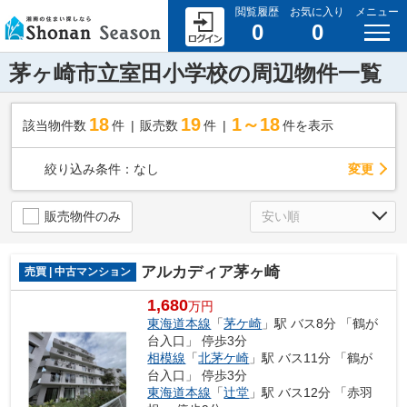
閲覧履歴
お気に入り
メニュー
0
0
茅ヶ崎市立室田小学校の周辺物件一覧
18
19
1～18
該当物件数
件
販売数
件
件を表示
変更
絞り込み条件：
なし
販売物件のみ
アルカディア茅ヶ崎
売買 | 中古マンション
1,680
万円
東海道本線
「
茅ケ崎
」駅 バス8分 「鶴が
台入口」 停歩3分
相模線
「
北茅ケ崎
」駅 バス11分 「鶴が
台入口」 停歩3分
東海道本線
「
辻堂
」駅 バス12分 「赤羽