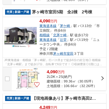
茅ヶ崎市室田5期 全2棟 2号棟
売買 | 新築一戸建
4,090
万円
東海道本線
「
茅ケ崎
」駅 バス13分 「市
立病院」 停歩6分
相模線
「
北茅ケ崎
」駅 徒歩17分
東海道本線
「
辻堂
」駅 バス19分 「ニュ
ータウン中央」 停歩6分
予定 / 2階建
神奈川県
茅ヶ崎市
室田
３丁目
JR東海道線・相模線「茅ヶ崎駅」行バス停まで徒歩6分の好立地◎ 相模線
「北茅ヶ崎駅」まで徒歩17分、自転車で6分です！ ◎収納豊富◎1階には廊
下やキッチンから出入り可能な３帖のサービ...
4,090
万
円
2LDK＋2S(納戸)
建物面積：99.36㎡（30.05坪）
土地面積：106.66㎡（32.26坪）
【現地画像あり】茅ヶ崎市高田2期 全3棟 2号棟
売買 | 新築一戸建
4,249
万円