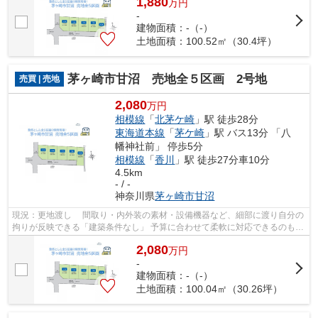
1,880
万
円
-
建物面積：-（-）
土地面積：100.52㎡（30.4坪）
茅ヶ崎市甘沼 売地全５区画 2号地
売買 | 売地
2,080
万円
相模線
「
北茅ケ崎
」駅 徒歩28分
東海道本線
「
茅ケ崎
」駅 バス13分 「八
幡神社前」 停歩5分
相模線
「
香川
」駅 徒歩27分車10分
4.5km
- / -
神奈川県
茅ヶ崎市
甘沼
現況：更地渡し 間取り・内外装の素材・設備機器など、細部に渡り自分の
拘りが反映できる「建築条件なし」 予算に合わせて柔軟に対応できるのも魅
力の一つではないでしょうか♪ こだ...
2,080
万
円
-
建物面積：-（-）
土地面積：100.04㎡（30.26坪）