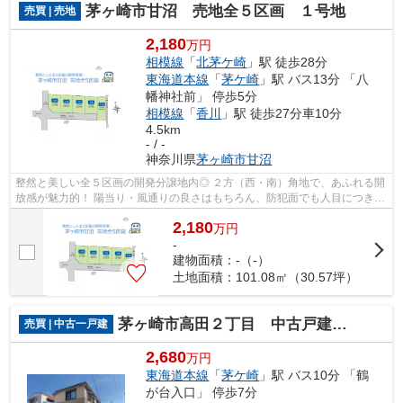
茅ヶ崎市甘沼 売地全５区画 １号地
売買 | 売地
2,180
万円
相模線
「
北茅ケ崎
」駅 徒歩28分
東海道本線
「
茅ケ崎
」駅 バス13分 「八
幡神社前」 停歩5分
相模線
「
香川
」駅 徒歩27分車10分
4.5km
- / -
神奈川県
茅ヶ崎市
甘沼
整然と美しい全５区画の開発分譲地内◎ ２方（西・南）角地で、あふれる開
放感が魅力的！ 陽当り・風通りの良さはもちろん、防犯面でも人目につきや
すくプライバシーが守れる「建築条件...
2,180
万
円
-
建物面積：-（-）
土地面積：101.08㎡（30.57坪）
茅ヶ崎市高田２丁目 中古戸建 30.76坪
売買 | 中古一戸建
2,680
万円
東海道本線
「
茅ケ崎
」駅 バス10分 「鶴
が台入口」 停歩7分