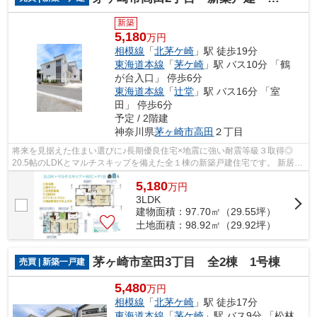
新築
5,180
万円
相模線
「
北茅ケ崎
」駅 徒歩19分
東海道本線
「
茅ケ崎
」駅 バス10分 「鶴
が台入口」 停歩6分
東海道本線
「
辻堂
」駅 バス16分 「室
田」 停歩6分
予定 / 2階建
神奈川県
茅ヶ崎市
高田
２丁目
将来を見据えた住まい選びに♪長期優良住宅×地震に強い耐震等級３取得◎
20.5帖のLDKとマルチスキップを備えた全１棟の新築戸建住宅です。 新居に
いかがでしょうか。まずはお気軽に資料...
5,180
万
円
3LDK
建物面積：97.70㎡（29.55坪）
土地面積：98.92㎡（29.92坪）
茅ヶ崎市室田3丁目 全2棟 1号棟
売買 | 新築一戸建
5,480
万円
相模線
「
北茅ケ崎
」駅 徒歩17分
東海道本線
「
茅ケ崎
」駅 バス9分 「松林