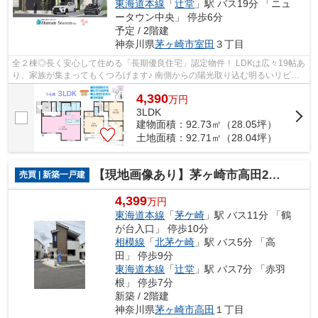
東海道本線
「
辻堂
」駅 バス19分 「ニュ
ータウン中央」 停歩6分
予定 / 2階建
神奈川県
茅ヶ崎市
室田
３丁目
全２棟◎長く安心して住める「長期優良住宅」認定物件！ LDKは広々19帖あ
り、家族が集まってもくつろげます♪ 南側からの陽光取り込む明るいリビン
グは家族団らんの場にピッタリです◎ ぜ...
4,390
万
円
3LDK
建物面積：92.73㎡（28.05坪）
土地面積：92.71㎡（28.04坪）
【現地画像あり】茅ヶ崎市高田2期 全3棟 3号棟
売買 | 新築一戸建
4,399
万円
東海道本線
「
茅ケ崎
」駅 バス11分 「鶴
が台入口」 停歩10分
相模線
「
北茅ケ崎
」駅 バス5分 「高
田」 停歩9分
東海道本線
「
辻堂
」駅 バス7分 「赤羽
根」 停歩7分
新築 / 2階建
神奈川県
茅ヶ崎市
高田
１丁目