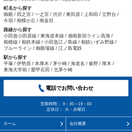
町名から探す
御殿
/
四之宮
/
一之宮
/
渋沢
/
東田原
/
上和田
/
立野台
/
今宿
/
相模が丘
/
南金目
路線から探す
小田急小田原線
/
東海道本線
/
湘南新宿ライン高海
/
相模線
/
相鉄本線
/
小田急江ノ島線
/
相鉄いずみ野線
/
ブルーライン
/
御殿場線
/
江ノ島電鉄
駅から探す
平塚
/
伊勢原
/
本厚木
/
茅ケ崎
/
海老名
/
秦野
/
厚木
/
東海大学前
/
愛甲石田
/
北茅ケ崎
電話でお問い合わせ
営業時間：
9：30～19：00
定休日：
火・水曜日
ホーム
会社概要