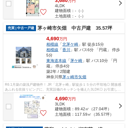
3,680
万
円
4LDK
建物面積：-（-）
土地面積：-（-）
茅ヶ崎市矢畑 中古戸建 35.57坪
売買 | 中古一戸建
4,690
万円
相模線
「
北茅ケ崎
」駅 徒歩15分
相模線
「
香川
」駅 バス6分 「円蔵」 停歩
5分
東海道本線
「
茅ケ崎
」駅 バス10分 「円
蔵」 停歩4分
築2年 / 2階建
神奈川県
茅ヶ崎市
矢畑
R6.1月築の築浅戸建物件！ JR「北茅ヶ崎」駅徒歩１５分の平坦地◎ 開放感
あふれる吹抜リビングに、充実設備のキッチンを備えた3LDK◎ お引渡しか
ら３カ月、安心の設備修理サービスをお付...
4,690
万
円
3LDK
建物面積：89.42㎡（27.04坪）
土地面積：117.59㎡（35.57坪）