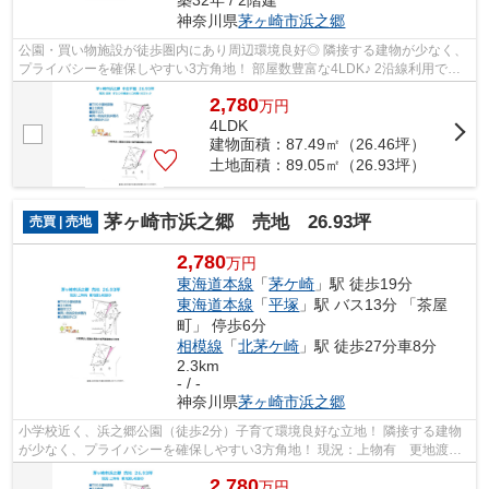
築32年 / 2階建
神奈川県
茅ヶ崎市
浜之郷
公園・買い物施設が徒歩圏内にあり周辺環境良好◎ 隣接する建物が少なく、
プライバシーを確保しやすい3方角地！ 部屋数豊富な4LDK♪ 2沿線利用で
き、通勤・通学やお出かけに便利なJR「茅...
2,780
万
円
4LDK
建物面積：87.49㎡（26.46坪）
土地面積：89.05㎡（26.93坪）
茅ヶ崎市浜之郷 売地 26.93坪
売買 | 売地
2,780
万円
東海道本線
「
茅ケ崎
」駅 徒歩19分
東海道本線
「
平塚
」駅 バス13分 「茶屋
町」 停歩6分
相模線
「
北茅ケ崎
」駅 徒歩27分車8分
2.3km
- / -
神奈川県
茅ヶ崎市
浜之郷
小学校近く、浜之郷公園（徒歩2分）子育て環境良好な立地！ 隣接する建物
が少なく、プライバシーを確保しやすい3方角地！ 現況：上物有 更地渡し
相談◎建て替えやリフォームとしてご検...
2,780
万
円