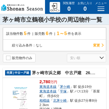
閲覧履歴
お気に入り
メニュー
0
0
茅ヶ崎市立鶴嶺小学校の周辺物件一覧
5
6
1～5
該当物件数
件
販売数
件
件を表示
変更
絞り込み条件：
なし
販売物件のみ
茅ヶ崎市浜之郷 中古戸建 26.93坪
売買 | 中古一戸建
2,780
万円
東海道本線
「
茅ケ崎
」駅 徒歩19分
東海道本線
「
平塚
」駅 バス13分 「茶屋
町」 停歩6分
相模線
「
北茅ケ崎
」駅 徒歩27分車8分
2.3km