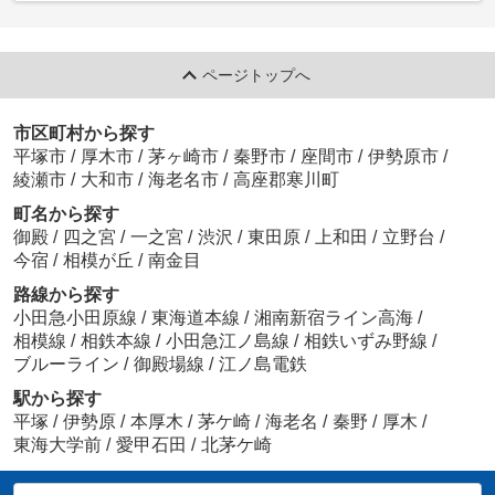
ページトップへ
市区町村から探す
平塚市
/
厚木市
/
茅ヶ崎市
/
秦野市
/
座間市
/
伊勢原市
/
綾瀬市
/
大和市
/
海老名市
/
高座郡寒川町
町名から探す
御殿
/
四之宮
/
一之宮
/
渋沢
/
東田原
/
上和田
/
立野台
/
今宿
/
相模が丘
/
南金目
路線から探す
小田急小田原線
/
東海道本線
/
湘南新宿ライン高海
/
相模線
/
相鉄本線
/
小田急江ノ島線
/
相鉄いずみ野線
/
ブルーライン
/
御殿場線
/
江ノ島電鉄
駅から探す
平塚
/
伊勢原
/
本厚木
/
茅ケ崎
/
海老名
/
秦野
/
厚木
/
東海大学前
/
愛甲石田
/
北茅ケ崎