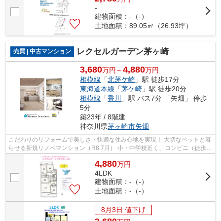
-
建物面積：-（-）
土地面積：89.05㎡（26.93坪）
レクセルガーデン茅ヶ崎
売買 | 中古マンション
3,680
4,880
万円～
万円
相模線
「
北茅ケ崎
」駅 徒歩17分
東海道本線
「
茅ケ崎
」駅 徒歩20分
相模線
「
香川
」駅 バス7分 「矢畑」 停歩
5分
築23年 / 8階建
神奈川県
茅ヶ崎市
矢畑
こだわりのリフォームで美しさ・快適な住み心地を実現！ 大切なペットと暮
らせる新規リノベマンション（R8.7月） 小・中学校近く、コンビニ（徒歩４
分）暮らしやすいロケーションにご...
4,880
万
円
4LDK
建物面積：-（-）
土地面積：-（-）
8月3日 値下げ