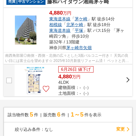
藤和ハイタウン湘南茅ヶ崎
売買 | 中古マンション
4,880
万円
東海道本線
「
茅ケ崎
」駅 徒歩14分
相模線
「
北茅ケ崎
」駅 徒歩18分
東海道本線
「
平塚
」駅 バス15分 「茅ヶ
崎四ツ角」 停歩10分
築32年 / 13階建
神奈川県
茅ヶ崎市
矢畑
南西角部屋◎南側・西側・北側の広々とした3面バルコニー付き！ 天気の良
い日には富士山を望めます☆ 2025年10月新規リフォーム済！ ペットと共に
くつろげる癒しの4LDK お問い合わせくだ...
6月26日 値下げ
4,880
万
円
4LDK
建物面積：-（-）
土地面積：-（-）
5
6
1～5
該当物件数
件
販売数
件
件を表示
変更
絞り込み条件：
なし