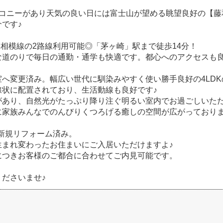
ルコニーがあり天気の良い日には富士山が望める眺望良好の【藤
です♪
×相模線の2路線利用可能◎「茅ヶ崎」駅まで徒歩14分！
な道のりで毎日の通勤・通学も快適です。都心へのアクセスも
室へ変更済み。幅広い世代に馴染みやすく使い勝手良好の4LDK
線状に配置されており、生活動線も良好です♪
があり、自然光がたっぷり降り注ぐ明るい室内でお過ごしいた
に家族みんなでのんびりくつろげる癒しの空間が広がっており
0月新規リフォーム済み。
生まれ変わったお住まいにご入居いただけますよ♪
につきお客様のご都合に合わせてご内見可能です。
ださいませ♪