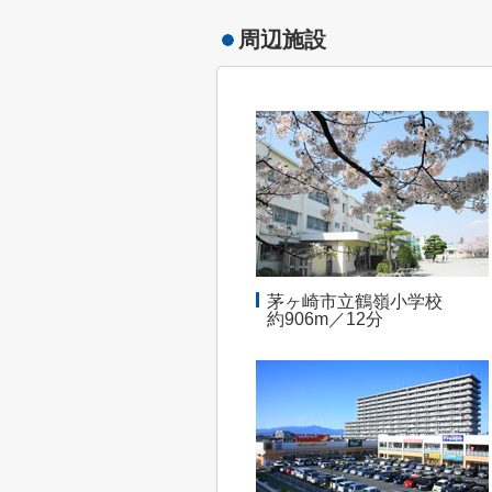
周辺施設
茅ヶ崎市立鶴嶺小学校
約906m／12分