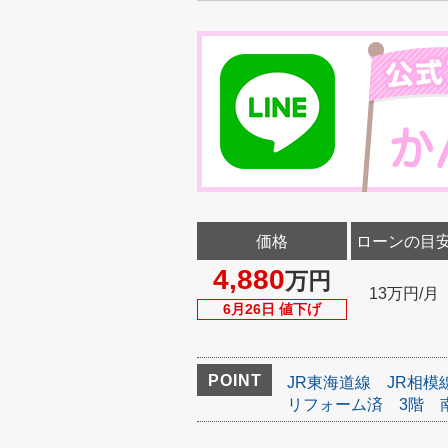
価格
ローンの目
4,880
万円
13万円/月
6月26日 値下げ
POINT
JR東海道線
JR相模
リフォーム済
3階