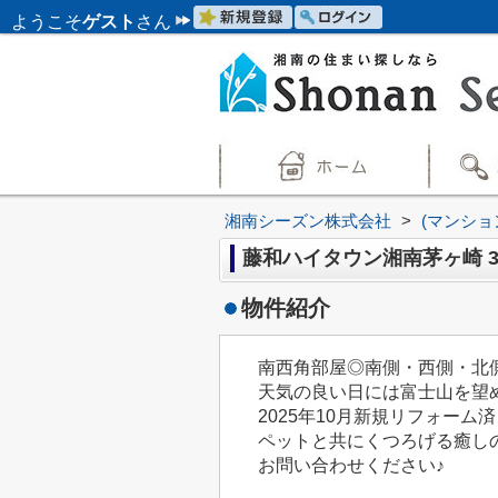
ようこそ
ゲスト
さん
湘南シーズン株式会社
>
(マンショ
藤和ハイタウン湘南茅ヶ崎 
物件紹介
南西角部屋◎南側・西側・北
天気の良い日には富士山を望
2025年10月新規リフォーム
ペットと共にくつろげる癒しの
お問い合わせください♪