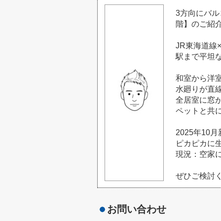
3方向にバ
階】のご紹介
JR東海道線
駅まで平坦
和室から洋
水廻りが直
全居室に窓
ペットと共
2025年1
ピカピカに
現況：空家
ぜひご検討く
お問い合わせ