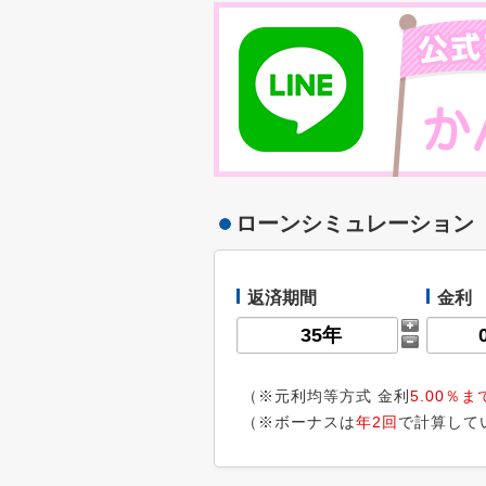
ローンシミュレーション
返済期間
金利
（※元利均等方式 金利
5.00％ま
（※ボーナスは
年2回
で計算して