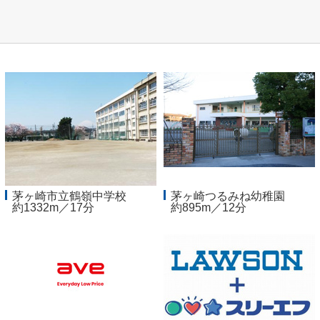
茅ヶ崎市立鶴嶺中学校
茅ヶ崎つるみね幼稚園
約1332m／17分
約895m／12分