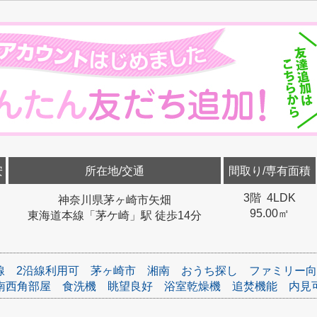
安
所在地/交通
間取り/専有面積
3階 4LDK
神奈川県茅ヶ崎市矢畑
95.00㎡
東海道本線「茅ケ崎」駅 徒歩14分
線
2沿線利用可
茅ヶ崎市
湘南
おうち探し
ファミリー向
南西角部屋
食洗機
眺望良好
浴室乾燥機
追焚機能
内見