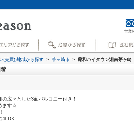
営業時
ン(売買))地域から探す
>
茅ヶ崎市
>
藤和ハイタウン湘南茅ヶ崎
3階
側の広々とした3面バルコニー付き！
めます☆
済！
4LDK