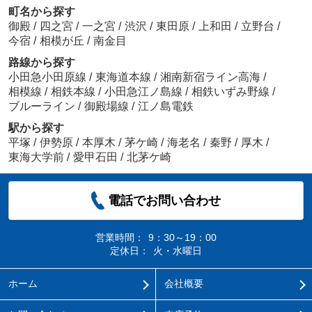
町名から探す
御殿
/
四之宮
/
一之宮
/
渋沢
/
東田原
/
上和田
/
立野台
/
今宿
/
相模が丘
/
南金目
路線から探す
小田急小田原線
/
東海道本線
/
湘南新宿ライン高海
/
相模線
/
相鉄本線
/
小田急江ノ島線
/
相鉄いずみ野線
/
ブルーライン
/
御殿場線
/
江ノ島電鉄
駅から探す
平塚
/
伊勢原
/
本厚木
/
茅ケ崎
/
海老名
/
秦野
/
厚木
/
東海大学前
/
愛甲石田
/
北茅ケ崎
電話でお問い合わせ
営業時間：
9：30～19：00
定休日：
火・水曜日
ホーム
会社概要