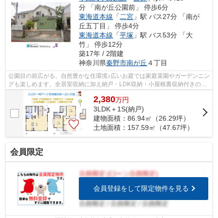
分 「南が丘公園前」 停歩6分
東海道本線
「
二宮
」駅 バス27分 「南が
丘五丁目」 停歩4分
東海道本線
「
平塚
」駅 バス53分 「大
竹」 停歩12分
築17年 / 2階建
神奈川県
秦野市
南が丘
４丁目
公園目の前広がる、自然豊かな住環境♪広いお庭では家庭菜園やガーデンニン
グも楽しめます。全居室収納に加え納戸・LDK収納・小屋根裏収納付きの収
納豊富な３SLDK◎ 現況空室につき、ぜ...
2,380
万
円
3LDK＋1S(納戸)
建物面積：86.94㎡（26.29坪）
土地面積：157.59㎡（47.67坪）
会員限定
会員登録をして限定物件を見る