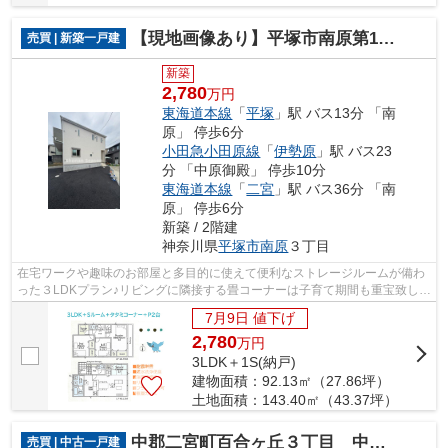
【現地画像あり】平塚市南原第11 新築戸建 全1棟
売買 | 新築一戸建
新築
2,780
万円
東海道本線
「
平塚
」駅 バス13分 「南
原」 停歩6分
小田急小田原線
「
伊勢原
」駅 バス23
分 「中原御殿」 停歩10分
東海道本線
「
二宮
」駅 バス36分 「南
原」 停歩6分
新築 / 2階建
神奈川県
平塚市
南原
３丁目
在宅ワークや趣味のお部屋と多目的に使えて便利なストレージルームが備わ
った３LDKプラン♪リビングに隣接する畳コーナーは子育て期間も重宝致しま
す◎ 暮らしやすさが考えられた新築戸...
7月9日 値下げ
2,780
万
円
3LDK＋1S(納戸)
建物面積：92.13㎡（27.86坪）
土地面積：143.40㎡（43.37坪）
中郡二宮町百合ヶ丘３丁目 中古戸建 94.26坪
売買 | 中古一戸建