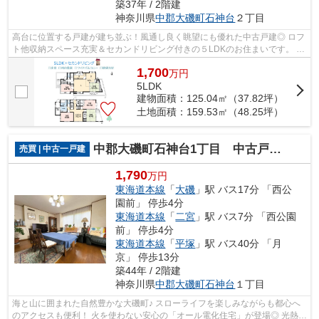
築37年 / 2階建
神奈川県
中郡大磯町
石神台
２丁目
高台に位置する戸建が建ち並ぶ！風通し良く眺望にも優れた中古戸建◎ ロフ
ト他収納スペース充実＆セカンドリビング付きの５LDKのお住まいです。 家
賃と変わらない返済額でマイホームを...
1,700
万
円
5LDK
建物面積：125.04㎡（37.82坪）
土地面積：159.53㎡（48.25坪）
中郡大磯町石神台1丁目 中古戸建 49.77坪
売買 | 中古一戸建
1,790
万円
東海道本線
「
大磯
」駅 バス17分 「西公
園前」 停歩4分
東海道本線
「
二宮
」駅 バス7分 「西公園
前」 停歩4分
東海道本線
「
平塚
」駅 バス40分 「月
京」 停歩13分
築44年 / 2階建
神奈川県
中郡大磯町
石神台
１丁目
海と山に囲まれた自然豊かな大磯町♪ スローライフを楽しみながらも都心へ
のアクセスも便利！ 火を使わない安心の「オール電化住宅」が登場◎ 光熱費