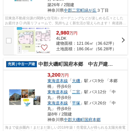
築26年 / 2階建
神奈川県
中郡二宮町
緑が丘
３丁目
旧東急不動産分譲の閑静な住宅街♪ ガーデニングなどが楽しめる広々とした
お庭付き◎ 内装リフォームで、気持ちよく新生活が迎えられます！ 南道路に
面しており、陽当たり良好☆ WIC・ロ...
2,980
万
円
4LDK
建物面積：121.06㎡（36.62坪）
土地面積：186.06㎡（56.28坪）
中郡大磯町国府本郷 中古戸建 43.87坪
売買 | 中古一戸建
3,200
万円
東海道本線
「
大磯
」駅 バス9分 「本郷
橋」 停歩6分
東海道本線
「
二宮
」駅 バス12分 「中
丸」 停歩8分
東海道本線
「
平塚
」駅 バス26分 「中
丸」 停歩8分
築8年 / 2階建
神奈川県
中郡大磯町
国府本郷
海まで徒歩圏内！まだまだ新しい2018年築！売電収入が得られる太陽光発電