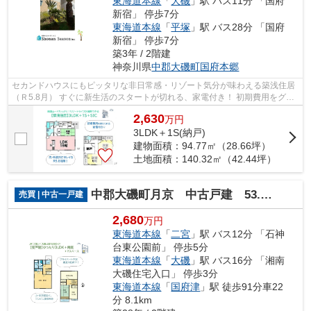
東海道本線
「
大磯
」駅 バス11分 「国府
新宿」 停歩7分
東海道本線
「
平塚
」駅 バス28分 「国府
新宿」 停歩7分
築3年 / 2階建
神奈川県
中郡大磯町
国府本郷
セカンドハウスにもピッタリな非日常感・リゾート気分が味わえる築浅住居
（Ｒ5.8月） すぐに新生活のスタートが切れる、家電付き！ 初期費用をグッ
と抑えられる、住み心地も快適な3Ｓ...
2,630
万
円
3LDK＋1S(納戸)
建物面積：94.77㎡（28.66坪）
土地面積：140.32㎡（42.44坪）
中郡大磯町月京 中古戸建 53.47坪
売買 | 中古一戸建
2,680
万円
東海道本線
「
二宮
」駅 バス12分 「石神
台東公園前」 停歩5分
東海道本線
「
大磯
」駅 バス16分 「湘南
大磯住宅入口」 停歩3分
東海道本線
「
国府津
」駅 徒歩91分車22
分 8.1km