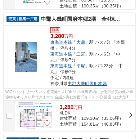
土地面積：100.35㎡（30.35坪）
中郡大磯町国府本郷2期 全4棟 5号棟
売買 | 新築一戸建
新築
3,280
万円
東海道本線
「
大磯
」駅 バス7分 「本郷
橋」 停歩4分
東海道本線
「
二宮
」駅 バス6分 「中
丸」 停歩7分
東海道本線
「
平塚
」駅 バス23分 「中
丸」 停歩7分
予定 / 2階建
神奈川県
中郡大磯町
国府本郷
WIC×パントリー×リネン棚完備の４LDK◎ 小屋裏収納には使用頻度の低い季
節物もすっきり片付きます☆ 会話が弾む対面式キッチン◎ 浴室には大型TV
を備え、充実したリラックスタイムを♪ 制...
3,280
万
円
4LDK
建物面積：109.30㎡（33.06坪）
土地面積：154.81㎡（46.83坪）