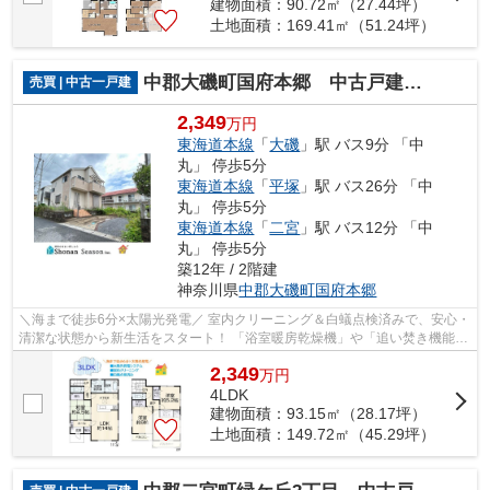
建物面積：90.72㎡（27.44坪）
土地面積：169.41㎡（51.24坪）
中郡大磯町国府本郷 中古戸建 45.29坪
売買 | 中古一戸建
2,349
万円
東海道本線
「
大磯
」駅 バス9分 「中
丸」 停歩5分
東海道本線
「
平塚
」駅 バス26分 「中
丸」 停歩5分
東海道本線
「
二宮
」駅 バス12分 「中
丸」 停歩5分
築12年 / 2階建
神奈川県
中郡大磯町
国府本郷
＼海まで徒歩6分×太陽光発電／ 室内クリーニング＆白蟻点検済みで、安心・
清潔な状態から新生活をスタート！ 「浴室暖房乾燥機」や「追い焚き機能」
など設備も充実◎ 海を感じる快適エ...
2,349
万
円
4LDK
建物面積：93.15㎡（28.17坪）
土地面積：149.72㎡（45.29坪）