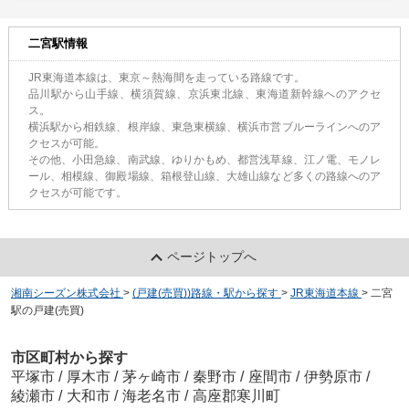
二宮駅情報
JR東海道本線は、東京～熱海間を走っている路線です。
品川駅から山手線、横須賀線、京浜東北線、東海道新幹線へのアクセ
ス。
横浜駅から相鉄線、根岸線、東急東横線、横浜市営ブルーラインへのア
クセスが可能。
その他、小田急線、南武線、ゆりかもめ、都営浅草線、江ノ電、モノレ
ール、相模線、御殿場線、箱根登山線、大雄山線など多くの路線へのア
クセスが可能です。
ページトップへ
湘南シーズン株式会社
>
(戸建(売買))路線・駅から探す
>
JR東海道本線
>
二宮
駅の戸建(売買)
市区町村から探す
平塚市
/
厚木市
/
茅ヶ崎市
/
秦野市
/
座間市
/
伊勢原市
/
綾瀬市
/
大和市
/
海老名市
/
高座郡寒川町