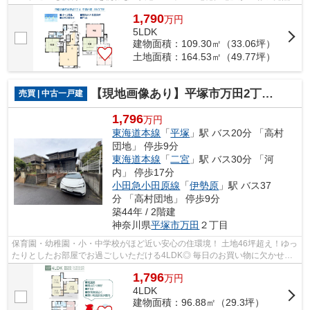
を一本化でき、省エネで家計にも環境...
1,790
万
円
5LDK
建物面積：109.30㎡（33.06坪）
土地面積：164.53㎡（49.77坪）
【現地画像あり】平塚市万田2丁目 中古戸建 46.20坪
売買 | 中古一戸建
1,796
万円
東海道本線
「
平塚
」駅 バス20分 「高村
団地」 停歩9分
東海道本線
「
二宮
」駅 バス30分 「河
内」 停歩17分
小田急小田原線
「
伊勢原
」駅 バス37
分 「高村団地」 停歩9分
築44年 / 2階建
神奈川県
平塚市
万田
２丁目
保育園・幼稚園・小・中学校がほど近い安心の住環境！ 土地46坪超え！ゆっ
たりとしたお部屋でお過ごしいただける4LDK◎ 毎日のお買い物に欠かせな
いスーパー・コンビニ・ドラッグストア...
1,796
万
円
4LDK
建物面積：96.88㎡（29.3坪）