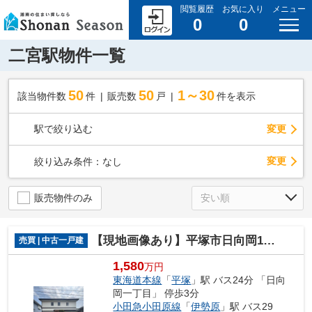
閲覧履歴
お気に入り
メニュー
0
0
二宮駅物件一覧
50
50
1～30
該当物件数
件
販売数
戸
件を表示
駅で絞り込む
変更
変更
絞り込み条件：
なし
販売物件のみ
【現地画像あり】平塚市日向岡1丁目 中古戸建 62.22坪
売買 | 中古一戸建
1,580
万円
東海道本線
「
平塚
」駅 バス24分 「日向
岡一丁目」 停歩3分
小田急小田原線
「
伊勢原
」駅 バス29