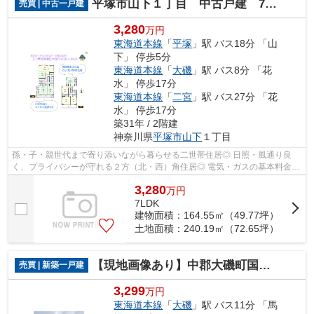
平塚市山下１丁目 中古戸建 72.65坪
売買 | 中古一戸建
3,280
万円
東海道本線
「
平塚
」駅 バス18分 「山
下」 停歩5分
東海道本線
「
大磯
」駅 バス8分 「花
水」 停歩17分
東海道本線
「
二宮
」駅 バス27分 「花
水」 停歩17分
築31年 / 2階建
神奈川県
平塚市
山下
１丁目
孫・子・親世代まで寄り添いながら暮らせる二世帯住居◎ 日照・風通り良
く、プライバシーが守れる２方（北・西）角住居◎ 電気・ガスの基本料金が
一本化され、火を使わず快適・安全に暮...
3,280
万
円
7LDK
建物面積：164.55㎡（49.77坪）
土地面積：240.19㎡（72.65坪）
【現地画像あり】中郡大磯町国府本郷１８期 新築戸建 全1棟
売買 | 新築一戸建
3,299
万円
東海道本線
「
大磯
」駅 バス11分 「馬