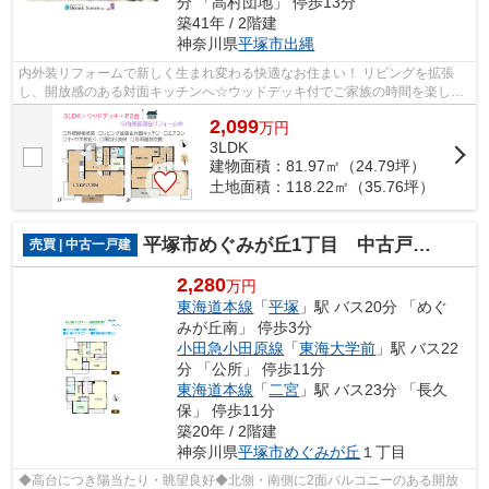
分 「高村団地」 停歩13分
築41年 / 2階建
神奈川県
平塚市
出縄
内外装リフォームで新しく生まれ変わる快適なお住まい！ リビングを拡張
し、開放感のある対面キッチンへ☆ウッドデッキ付でご家族の時間を楽しめ
る一邸です。閑静な住宅街で陽当り・通...
2,099
万
円
3LDK
建物面積：81.97㎡（24.79坪）
土地面積：118.22㎡（35.76坪）
平塚市めぐみが丘1丁目 中古戸建 62.11坪
売買 | 中古一戸建
2,280
万円
東海道本線
「
平塚
」駅 バス20分 「めぐ
みが丘南」 停歩3分
小田急小田原線
「
東海大学前
」駅 バス22
分 「公所」 停歩11分
東海道本線
「
二宮
」駅 バス23分 「長久
保」 停歩11分
築20年 / 2階建
神奈川県
平塚市
めぐみが丘
１丁目
◆高台につき陽当たり・眺望良好◆北側・南側に2面バルコニーのある開放