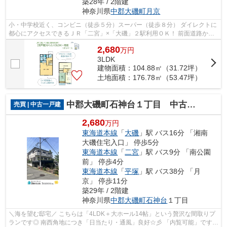
築28年 / 2階建
神奈川県
中郡大磯町
月京
小・中学校近く、コンビニ（徒歩５分）スーパー（徒歩８分） ダイレクトに
都心にアクセスできるＪＲ「二宮」×「大磯」２駅利用ＯＫ！ 前面道路から
少し奥に入った、プライバシーが守れ...
2,680
万
円
3LDK
建物面積：104.88㎡（31.72坪）
土地面積：176.78㎡（53.47坪）
中郡大磯町石神台１丁目 中古戸建 63.53坪
売買 | 中古一戸建
2,680
万円
東海道本線
「
大磯
」駅 バス16分 「湘南
大磯住宅入口」 停歩5分
東海道本線
「
二宮
」駅 バス9分 「南公園
前」 停歩4分
東海道本線
「
平塚
」駅 バス38分 「月
京」 停歩11分
築29年 / 2階建
神奈川県
中郡大磯町
石神台
１丁目
＼海を望む邸宅／ こちらは「4LDK＋大ホール14帖」という贅沢な間取りプ
ランです◎ 南西角地につき「日当たり・通風」良好☆彡 「内覧可能」ですの