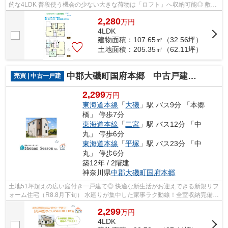
的な4LDK 普段使う機会の少ない大きな荷物は「ロフト」へ収納可能◎ 敷地
面積62坪以上のゆとりあるお住まいです♪
2,280
万
円
4LDK
建物面積：107.65㎡（32.56坪）
土地面積：205.35㎡（62.11坪）
中郡大磯町国府本郷 中古戸建 51.24坪
売買 | 中古一戸建
2,299
万円
東海道本線
「
大磯
」駅 バス9分 「本郷
橋」 停歩7分
東海道本線
「
二宮
」駅 バス12分 「中
丸」 停歩6分
東海道本線
「
平塚
」駅 バス23分 「中
丸」 停歩6分
築12年 / 2階建
神奈川県
中郡大磯町
国府本郷
土地51坪超えの広い庭付き一戸建て◎ 快適な新生活がお迎えできる新規リフ
ォーム住宅（R8.8月下旬） 水廻りが集中した家事ラク動線！全室収納完備！
ライフステージの変化に柔軟に対応で...
2,299
万
円
4LDK