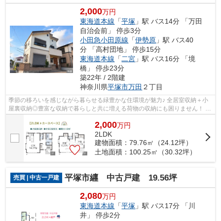
2,000
万円
東海道本線
「
平塚
」駅 バス14分 「万田
自治会前」 停歩3分
小田急小田原線
「
伊勢原
」駅 バス40
分 「高村団地」 停歩15分
東海道本線
「
二宮
」駅 バス16分 「境
橋」 停歩23分
築22年 / 2階建
神奈川県
平塚市
万田
２丁目
季節の移ろいを感じながら暮らせる緑豊かな住環境が魅力♪ 全居室収納＋小
屋裏収納◎豊富な収納で暮らしと共に増える荷物の収納にも困りません！ メ
インルームは広さ10.25帖！自分好みの...
2,000
万
円
2LDK
建物面積：79.76㎡（24.12坪）
土地面積：100.25㎡（30.32坪）
平塚市纒 中古戸建 19.56坪
売買 | 中古一戸建
2,080
万円
東海道本線
「
平塚
」駅 バス17分 「川
井」 停歩2分