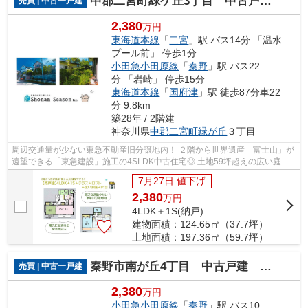
中郡二宮町緑ケ丘3丁目 中古戸建 59.70坪
売買 | 中古一戸建
2,380
万円
東海道本線
「
二宮
」駅 バス14分 「温水
プール前」 停歩1分
小田急小田原線
「
秦野
」駅 バス22
分 「岩崎」 停歩15分
東海道本線
「
国府津
」駅 徒歩87分車22
分 9.8km
築28年 / 2階建
神奈川県
中郡二宮町
緑が丘
３丁目
周辺交通量が少ない東急不動産旧分譲地内！ ２階から世界遺産「富士山」が
遠望できる「東急建設」施工の4SLDK中古住宅◎ 土地59坪超えの広い庭付
き一戸建て◎ 家計に優しい都市ガス物件...
7月27日 値下げ
2,380
万
円
4LDK＋1S(納戸)
建物面積：124.65㎡（37.7坪）
土地面積：197.36㎡（59.7坪）
秦野市南が丘4丁目 中古戸建 47.67坪
売買 | 中古一戸建
2,380
万円
小田急小田原線
「
秦野
」駅 バス10