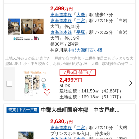
2,499
万円
東海道本線
「
大磯
」駅 徒歩17分
東海道本線
「
二宮
」駅 バス15分 「白岩
大門」 停歩8分
東海道本線
「
平塚
」駅 バス22分 「白岩
大門」 停歩9分
築30年 / 2階建
神奈川県
中郡大磯町
西小磯
土地51坪超えの広い庭付き一戸建て◎ 大家族・二世帯住居にもピッタリな大
型5LDK！ 小・中学校近く、お買い物便良好なJR「大磯」駅徒歩圏の好立地
◎ 「砂浜」まで徒歩１１分でアクセス可...
7月6日 値下げ
2,499
万
円
5LDK
建物面積：141.59㎡（42.83坪）
土地面積：169.18㎡（51.17坪）
中郡大磯町国府本郷 中古戸建 42.44坪
売買 | 中古一戸建
2,630
万円
東海道本線
「
二宮
」駅 バス10分 「大磯
プリンスホテル入口」 停歩5分