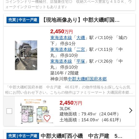
コインランドリー機械付、店舗兼住宅◎ 収納スペース豊富な４ＳＤＫ、ウ
ォークインクローゼットもあります♪
【現地画像あり】中郡大磯町国府本郷 中古戸建 46.61坪
売買 | 中古一戸建
2,450
万円
東海道本線
「
大磯
」駅 バス10分 「城の
下」 停歩1分
東海道本線
「
二宮
」駅 バス11分 「中
丸」 停歩10分
東海道本線
「
平塚
」駅 バス26分 「中
丸」 停歩10分
築16年 / 2階建
神奈川県
中郡大磯町
国府本郷
「中郡大磯町国府本郷 中古戸建 46.61坪」の物件情報をお探しならお気
軽にお問い合わせ下さい。こちらの物件はファミリーマート 大磯国府本郷店
まで271mにあります。中古戸建てなが...
2,450
万
円
3LDK
建物面積：79.49㎡（24.04坪）
土地面積：154.09㎡（46.61坪）
中郡大磯町西小磯 中古戸建 51.17坪
売買 | 中古一戸建