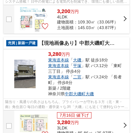
システム搭載！ 日中の発電による電気代を削減でき、環境にも優しい自然エ
ネルギーとして地球温暖化に貢献でき...
3,200
万
円
4LDK
建物面積：109.30㎡（33.06坪）
土地面積：145.03㎡（43.87坪）
【現地画像あり】中郡大磯町大磯第5 全２棟 2号棟
売買 | 新築一戸建
3,280
万円
東海道本線
「
大磯
」駅 徒歩18分
東海道本線
「
平塚
」駅 バス12分 「東町
三丁目」 停歩4分
東海道本線
「
二宮
」駅 バス24分 「長者
町」 停歩8分
新築 / 2階建
神奈川県
中郡大磯町
大磯
陽当り・風通りの良さはもちろん、プライバシーが守れる３方（北・東・
南）角住居◎ 毎日の通勤・通学楽々なJR「大磯」にも近くて便利なロケーシ
ョンに、一生に一度の素敵な住まいを構...
7月16日 値下げ
3,280
万
円
3LDK
建物面積：85.86㎡（25.97坪）