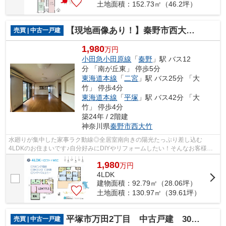
土地面積：152.73㎡（46.2坪）
【現地画像あり！】秦野市西大竹 中古戸建 39.61坪
売買 | 中古一戸建
1,980
万円
小田急小田原線
「
秦野
」駅 バス12
分 「南が丘東」 停歩5分
東海道本線
「
二宮
」駅 バス25分 「大
竹」 停歩4分
東海道本線
「
平塚
」駅 バス42分 「大
竹」 停歩4分
築24年 / 2階建
神奈川県
秦野市
西大竹
水廻りが集中した家事ラク動線◎全居室南向きの陽光たっぷり差し込む
4LDKのお住まいです♪自分好みにDIYやリフォームしたい！そんなお客様に
もおすすめの当社専任物件です。 お気軽にお...
1,980
万
円
4LDK
建物面積：92.79㎡（28.06坪）
土地面積：130.97㎡（39.61坪）
平塚市万田2丁目 中古戸建 30.32坪
売買 | 中古一戸建