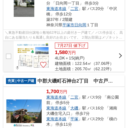
分 「日向岡一丁目」 停歩3分
東海道本線
「
二宮
」駅 バス20分 「中沢
橋」 停歩12分
築37年 / 2階建
神奈川県
平塚市
日向岡
１丁目
＼東急不動産旧分譲地☆敷地62坪以上の庭付き一戸建て／ バス停歩近く、高
台にある陽当たり＆風通し良好のお住まいです。 ２階お部屋はメゾネットタ
イプもあり、空間広々使える４LDK＋...
7月27日 値下げ
1,580
万
円
4LDK＋1S(納戸)
建物面積：122.54㎡（37.06坪）
土地面積：205.70㎡（62.22坪）
中郡大磯町石神台2丁目 中古戸建 48.25坪
売買 | 中古一戸建
1,700
万円
東海道本線
「
二宮
」駅 バス9分 「南公園
前」 停歩5分
東海道本線
「
大磯
」駅 バス16分 「湘南
大磯住宅入口」 停歩7分
東海道本線
「
平塚
」駅 バス29分 「槇の
木」 停歩11分