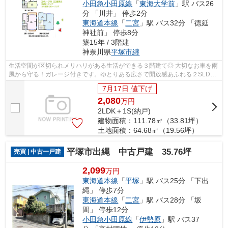
小田急小田原線
「
東海大学前
」駅 バス26
分 「川井」 停歩2分
東海道本線
「
二宮
」駅 バス32分 「徳延
神社前」 停歩8分
築15年 / 3階建
神奈川県
平塚市
纒
生活空間が区切られメリハリがある生活ができる３階建て◎ 大切なお車を雨
風から守る！ガレージ付きです。ゆとりある広さで開放感あふれる２SLDK
のお住まいを新居にいかがでしょうか♪お...
7月17日 値下げ
2,080
万
円
2LDK＋1S(納戸)
建物面積：111.78㎡（33.81坪）
土地面積：64.68㎡（19.56坪）
平塚市出縄 中古戸建 35.76坪
売買 | 中古一戸建
2,099
万円
東海道本線
「
平塚
」駅 バス25分 「下出
縄」 停歩7分
東海道本線
「
二宮
」駅 バス28分 「坂
間」 停歩12分
小田急小田原線
「
伊勢原
」駅 バス37