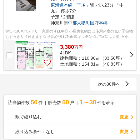
東海道本線
「
平塚
」駅 バス23分 「中
丸」 停歩7分
予定 / 2階建
神奈川県
中郡大磯町
国府本郷
WIC×SIC×パントリー完備の４LDK◎ 小屋裏収納には使用頻度の低い季節物
もすっきり片付きます☆ 会話が弾む対面式キッチン◎ 浴室には大型TVを備
え、充実したリラックスタイムを♪ 制震構造...
3,380
万
円
4LDK
建物面積：110.96㎡（33.56坪）
土地面積：154.81㎡（46.83坪）
次の30件へ
50
50
1～30
該当物件数
件
販売数
戸
件を表示
駅で絞り込む
変更
変更
絞り込み条件：
なし