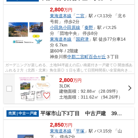
2,800
万円
東海道本線
「
二宮
」駅 バス13分 「北６
号前」 停歩2分
小田急小田原線
「
秦野
」駅 バス25
分 「団地中央」 停歩8分
東海道本線
「
国府津
」駅 徒歩77分車14
分 6.7km
築60年 / 2階建
神奈川県
中郡二宮町
百合が丘
３丁目
ガーデニングが楽しめる、土地94坪超えの広い南庭付き一戸建て◎ 開放感あ
ふれる２方（北西・北東）角住居◎ １日を通して日照時間長い全室南向きの
大邸宅で、悠々自適な新生活をお迎え...
2,800
万
円
3LDK
建物面積：92.88㎡（28.09坪）
土地面積：311.62㎡（94.26坪）
平塚市山下3丁目 中古戸建 39.14坪
売買 | 中古一戸建
2,850
万円
東海道本線
「
平塚
」駅 バス15分 「山
下」 停歩2分