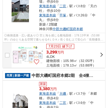
場」 停歩6分
東海道本線
「
二宮
」駅 バス8分 「天の
杜」 停歩10分
東海道本線
「
平塚
」駅 バス26分 「中
丸」 停歩8分
新築 / 2階建
神奈川県
中郡大磯町
国府本郷
◎南側道路・広い庭あり◎ 空と海を感じる敷地面積：178.13平米（53.88
坪）のゆとりある空間で暮らせる4ＬＤＫ♪ 長く住む上で安心の「長期優良住
宅」で、税制優遇（減税・控除）を受けら...
7月23日 値下げ
3,299
万
円
4LDK
建物面積：105.98㎡（32.05坪）
土地面積：178.13㎡（53.88坪）
中郡大磯町国府本郷2期 全4棟 1号棟
売買 | 新築一戸建
新築
3,380
万円
東海道本線
「
大磯
」駅 バス7分 「本郷
橋」 停歩4分
東海道本線
「
二宮
」駅 バス6分 「中
丸」 停歩7分