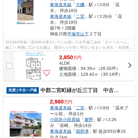
東海道本線
「
大磯
」駅 バス8分 「花
水」 停歩18分
東海道本線
「
二宮
」駅 バス26分 「花
水」 停歩18分
築7年 / 2階建
神奈川県
平塚市
山下
３丁目
2019年8月築！室内外大変キレイにお使い◎大手施工会社「タクトホーム」
施工☆ 南側に広がるお庭は、陽当たりが良く明るい住まいを演出！ 全室南向
き◎一日を通して明るく心地よい住空間...
2,850
万
円
4LDK
建物面積：94.39㎡（28.55坪）
土地面積：129.42㎡（39.14坪）
中郡二宮町緑が丘三丁目 中古戸建 56.28坪
売買 | 中古一戸建
2,980
万円
東海道本線
「
二宮
」駅 バス8分 「温水プ
ール前」 停歩1分
小田急小田原線
「
秦野
」駅 バス26
分 「岩崎」 停歩14分
東海道本線
「
国府津
」駅 徒歩93分車16
分 8.1km