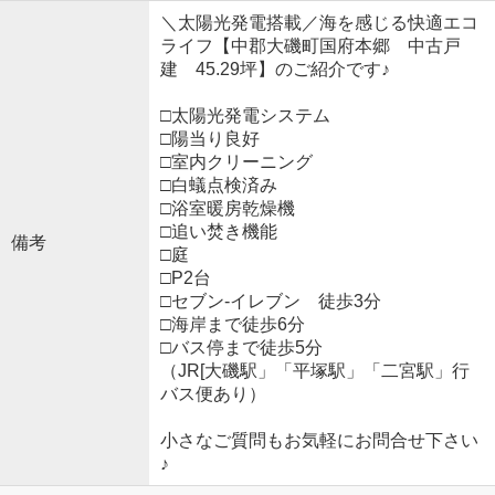
＼太陽光発電搭載／海を感じる快適エコ
ライフ【中郡大磯町国府本郷 中古戸
建 45.29坪】のご紹介です♪
□太陽光発電システム
□陽当り良好
□室内クリーニング
□白蟻点検済み
□浴室暖房乾燥機
□追い焚き機能
備考
□庭
□P2台
□セブン-イレブン 徒歩3分
□海岸まで徒歩6分
□バス停まで徒歩5分
（JR[大磯駅」「平塚駅」「二宮駅」行
バス便あり）
小さなご質問もお気軽にお問合せ下さい
♪