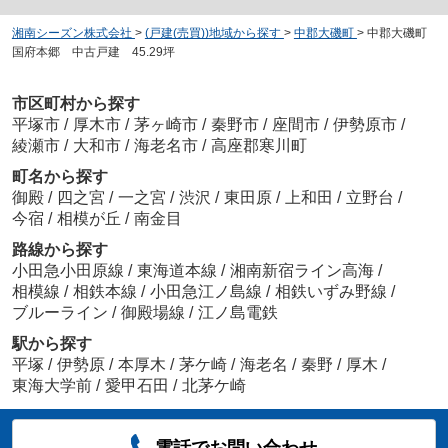
湘南シーズン株式会社
>
(戸建(売買))地域から探す
>
中郡大磯町
>
中郡大磯町
国府本郷 中古戸建 45.29坪
市区町村から探す
平塚市
/
厚木市
/
茅ヶ崎市
/
秦野市
/
座間市
/
伊勢原市
/
綾瀬市
/
大和市
/
海老名市
/
高座郡寒川町
町名から探す
御殿
/
四之宮
/
一之宮
/
渋沢
/
東田原
/
上和田
/
立野台
/
今宿
/
相模が丘
/
南金目
路線から探す
小田急小田原線
/
東海道本線
/
湘南新宿ライン高海
/
相模線
/
相鉄本線
/
小田急江ノ島線
/
相鉄いずみ野線
/
ブルーライン
/
御殿場線
/
江ノ島電鉄
駅から探す
平塚
/
伊勢原
/
本厚木
/
茅ケ崎
/
海老名
/
秦野
/
厚木
/
東海大学前
/
愛甲石田
/
北茅ケ崎
電話でお問い合わせ