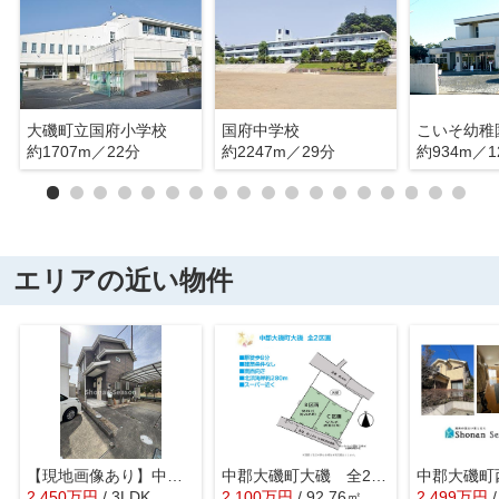
大磯町立国府小学校
国府中学校
こいそ幼稚
約1707m／22分
約2247m／29分
約934m／1
エリアの近い物件
【現地画像あり】中郡大磯町国府本郷 中古戸建 46.61坪
中郡大磯町大磯 全2区画 B区画
2,450
万
円
/ 3LDK
2,100
万
円
/ 92.76㎡
2,499
万
円