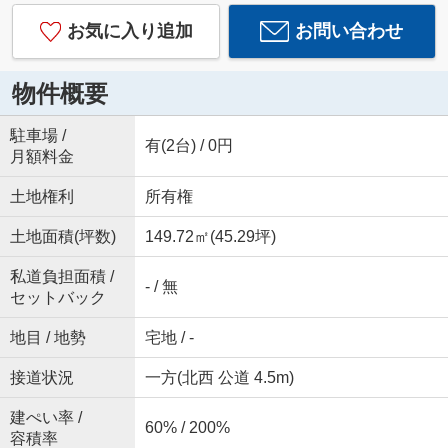
お気に入り追加
お問い合わせ
物件概要
駐車場 /
有(2台) / 0円
月額料金
土地権利
所有権
土地面積(坪数)
149.72㎡(45.29坪)
私道負担面積 /
- / 無
セットバック
地目 / 地勢
宅地 / -
接道状況
一方(北西 公道 4.5m)
建ぺい率 /
60% / 200%
容積率