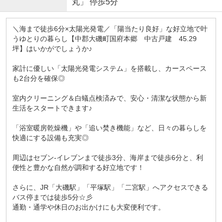
丸」 停歩5分
＼海まで徒歩6分×太陽光発電／「陽当たり良好」な好立地で叶
うゆとりの暮らし【中郡大磯町国府本郷 中古戸建 45.29
坪】はいかがでしょうか♪
家計に優しい「太陽光発電システム」を搭載し、カースペース
も2台分を確保◎
室内クリーニング＆白蟻点検済みで、安心・清潔な状態から新
生活をスタートできます♪
「浴室暖房乾燥機」や「追い焚き機能」など、日々の暮らしを
快適にする設備も充実◎
周辺はセブン-イレブンまで徒歩3分、海岸まで徒歩6分と、利
便性と豊かな自然が調和する好立地です！
さらに、JR「大磯駅」「平塚駅」「二宮駅」へアクセスできる
バス停までは徒歩5分☆彡
通勤・通学や休日のお出かけにも大変便利です。