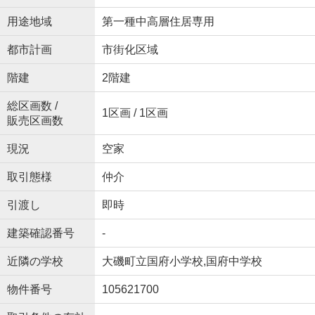
用途地域
第一種中高層住居専用
都市計画
市街化区域
階建
2階建
総区画数 /
1区画 / 1区画
販売区画数
現況
空家
取引態様
仲介
引渡し
即時
建築確認番号
-
近隣の学校
大磯町立国府小学校,国府中学校
物件番号
105621700