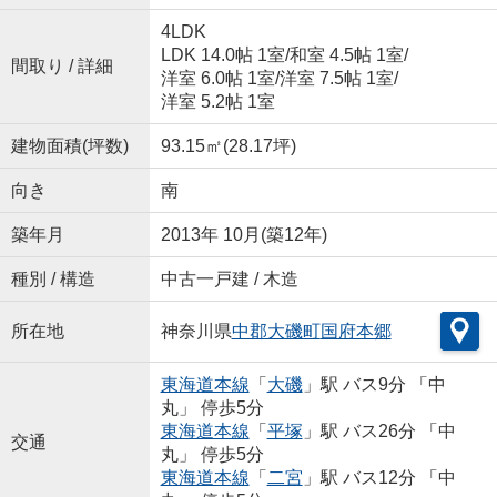
4LDK
LDK 14.0帖 1室
/
和室 4.5帖 1室
/
間取り / 詳細
洋室 6.0帖 1室
/
洋室 7.5帖 1室
/
洋室 5.2帖 1室
建物面積(坪数)
93.15㎡(28.17坪)
向き
南
築年月
2013年 10月(築12年)
種別 / 構造
中古一戸建 / 木造
所在地
神奈川県
中郡大磯町
国府本郷
東海道本線
「
大磯
」駅 バス9分 「中
丸」 停歩5分
東海道本線
「
平塚
」駅 バス26分 「中
交通
丸」 停歩5分
東海道本線
「
二宮
」駅 バス12分 「中