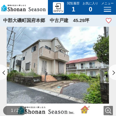
閲覧履歴
お気に入り
メニュー
1
0
中郡大磯町国府本郷 中古戸建 45.29坪
1 / 2