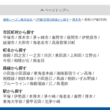
ページトップへ
湘南シーズン株式会社
>
(戸建(売買))地域から探す
>
厚木市
>
鳶尾の戸建(売買)
市区町村から探す
平塚市
/
厚木市
/
茅ヶ崎市
/
秦野市
/
座間市
/
伊勢原市
/
綾瀬市
/
大和市
/
海老名市
/
高座郡寒川町
町名から探す
御殿
/
四之宮
/
一之宮
/
渋沢
/
東田原
/
上和田
/
立野台
/
今宿
/
相模が丘
/
南金目
路線から探す
小田急小田原線
/
東海道本線
/
湘南新宿ライン高海
/
相模線
/
相鉄本線
/
小田急江ノ島線
/
相鉄いずみ野線
/
ブルーライン
/
御殿場線
/
江ノ島電鉄
駅から探す
平塚
/
伊勢原
/
本厚木
/
茅ケ崎
/
海老名
/
秦野
/
厚木
/
東海大学前
/
愛甲石田
/
北茅ケ崎