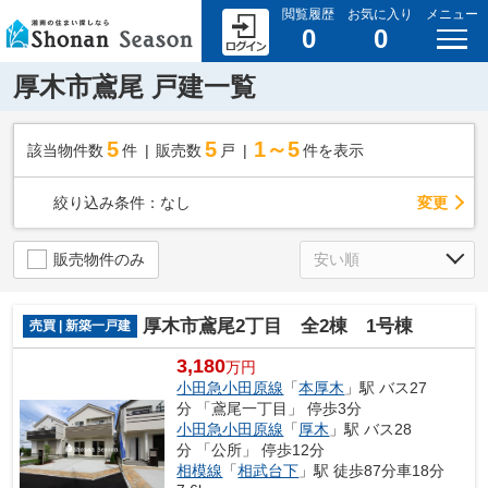
閲覧履歴
お気に入り
メニュー
0
0
厚木市鳶尾 戸建一覧
5
5
1～5
該当物件数
件
販売数
戸
件を表示
変更
絞り込み条件：
なし
販売物件のみ
厚木市鳶尾2丁目 全2棟 1号棟
売買 | 新築一戸建
3,180
万円
小田急小田原線
「
本厚木
」駅 バス27
分 「鳶尾一丁目」 停歩3分
小田急小田原線
「
厚木
」駅 バス28
分 「公所」 停歩12分
相模線
「
相武台下
」駅 徒歩87分車18分