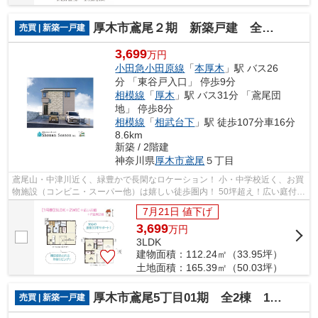
厚木市鳶尾２期 新築戸建 全１棟
売買 | 新築一戸建
3,699
万円
小田急小田原線
「
本厚木
」駅 バス26
分 「東谷戸入口」 停歩9分
相模線
「
厚木
」駅 バス31分 「鳶尾団
地」 停歩8分
相模線
「
相武台下
」駅 徒歩107分車16分
8.6km
新築 / 2階建
神奈川県
厚木市
鳶尾
５丁目
鳶尾山・中津川近く、緑豊かで長閑なロケーション！ 小・中学校近く、お買
物施設（コンビニ・スーパー他）は嬉しい徒歩圏内！ 50坪超え！広い庭付き
一戸建てで、悠々自適な新生活をお...
7月21日 値下げ
3,699
万
円
3LDK
建物面積：112.24㎡（33.95坪）
土地面積：165.39㎡（50.03坪）
厚木市鳶尾5丁目01期 全2棟 1号棟
売買 | 新築一戸建