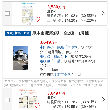
あり、税制面でもメリット多数の長期優良...
3,580
万
円
3LDK
建物面積：101.02㎡（30.55坪）
土地面積：146.20㎡（44.22坪）
厚木市鳶尾1期 全2棟 1号棟
売買 | 新築一戸建
3,649
万円
小田急小田原線
「
本厚木
」駅 バス35
分 「鳶尾団地」 停歩5分
相模線
「
相武台下
」駅 徒歩105分
相模線
「
下溝
」駅 徒歩102分車22分
10.7km
予定 / 2階建
神奈川県
厚木市
鳶尾
４丁目
エコジョーズ採用で光熱費を抑えられる省エネ仕様のお住まい♪ 教育施設＆
買い物施設が近く子育て世帯にも嬉しい住環境◎ ファミリー世帯に使い勝手
の良い４LDK☆ 収納力◎土間収納＆WIC付！
3,649
万
円
4LDK
建物面積：111.78㎡（33.81坪）
土地面積：130.55㎡（39.49坪）