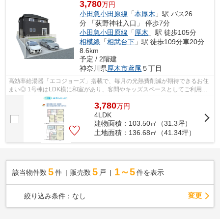
3,780
万円
小田急小田原線
「
本厚木
」駅 バス26
分 「荻野神社入口」 停歩7分
小田急小田原線
「
厚木
」駅 徒歩105分
相模線
「
相武台下
」駅 徒歩109分車20分
8.6km
予定 / 2階建
神奈川県
厚木市
鳶尾
５丁目
高効率給湯器「エコジョーズ」搭載で、毎月の光熱費削減が期待できるお住
まい◎ 1号棟はLDK横に和室があり、客間やキッズスペースとしてご利用い
ただけます！ スーパー・コンビニ（徒歩...
3,780
万
円
4LDK
建物面積：103.50㎡（31.3坪）
土地面積：136.68㎡（41.34坪）
5
5
1～5
該当物件数
件
販売数
戸
件を表示
変更
絞り込み条件：
なし