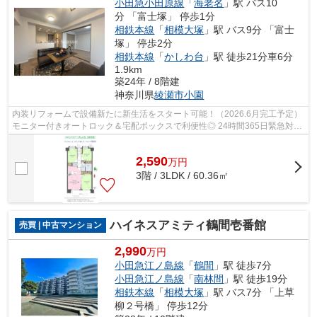
小田急小田原線
「
海老名
」駅 バス10
分 「富士塚」 停歩1分
相鉄本線
「
相模大塚
」駅 バス9分 「富士
塚」 停歩2分
相鉄本線
「
かしわ台
」駅 徒歩21分車6分
1.9km
築24年 / 8階建
神奈川県
綾瀬市
小園
内装リフォームで設備新たに新生活をスタート可能！（2026.6月完工予定）
モニター付きオートロック＆宅配ボックスで利便性◎ 24時間365日緊急対応
サービスあり！ 大切なペットと暮らせ...
2,590
万
円
3階 / 3LDK / 60.36㎡
ハイネスアミティ鶴間壱番館
売買 | 中古マンション
2,990
万円
小田急江ノ島線
「
鶴間
」駅 徒歩7分
小田急江ノ島線
「
南林間
」駅 徒歩19分
相鉄本線
「
相模大塚
」駅 バス7分 「上草
柳２号橋」 停歩12分