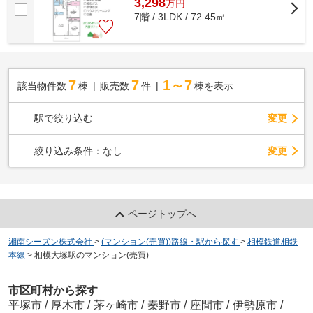
3,298
万
円
7階 / 3LDK / 72.45㎡
7
7
1～7
該当物件数
棟
販売数
件
棟を表示
駅で絞り込む
変更
変更
絞り込み条件：
なし
ページトップへ
湘南シーズン株式会社
>
(マンション(売買))路線・駅から探す
>
相模鉄道相鉄
本線
>
相模大塚駅のマンション(売買)
市区町村から探す
平塚市
/
厚木市
/
茅ヶ崎市
/
秦野市
/
座間市
/
伊勢原市
/