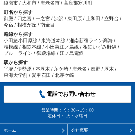
綾瀬市
/
大和市
/
海老名市
/
高座郡寒川町
町名から探す
御殿
/
四之宮
/
一之宮
/
渋沢
/
東田原
/
上和田
/
立野台
/
今宿
/
相模が丘
/
南金目
路線から探す
小田急小田原線
/
東海道本線
/
湘南新宿ライン高海
/
相模線
/
相鉄本線
/
小田急江ノ島線
/
相鉄いずみ野線
/
ブルーライン
/
御殿場線
/
江ノ島電鉄
駅から探す
平塚
/
伊勢原
/
本厚木
/
茅ケ崎
/
海老名
/
秦野
/
厚木
/
東海大学前
/
愛甲石田
/
北茅ケ崎
電話でお問い合わせ
営業時間：
9：30～19：00
定休日：
火・水曜日
ホーム
会社概要