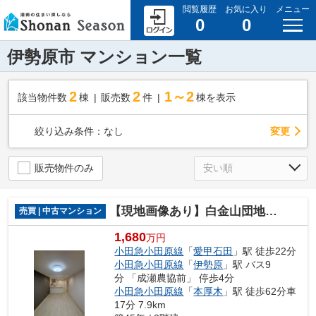
閲覧履歴
お気に入り
メニュー
0
0
伊勢原市 マンション一覧
2
2
1～2
該当物件数
棟
販売数
件
棟を表示
変更
絞り込み条件：
なし
販売物件のみ
【現地画像あり】白金山団地8号棟
売買 | 中古マンション
1,680
万円
小田急小田原線
「
愛甲石田
」駅 徒歩22分
小田急小田原線
「
伊勢原
」駅 バス9
分 「成瀬農協前」 停歩4分
小田急小田原線
「
本厚木
」駅 徒歩62分車
17分 7.9km