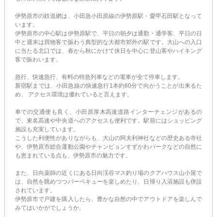
伊勢原市の鉄道網は、小田急小田原線の伊勢原駅・愛甲石田駅となって
います。
伊勢原市の中心駅は伊勢原駅で、平日の朝夕は通勤・通学客、平日の日
中と週末は買物客で賑わう典型的な大都市郊外の駅です。大山への入口
に当たる北口では、春から秋にかけて休日を中心に登山客やハイキング
客で賑わいます。
急行、快速急行、有料の特急列車などの電車が全て停車します。
新宿駅までは、小田急線の快速急行1本約60分で向かうことが出来るた
め、 アクセス環境は優れていると言えます。
車での交通便も良く、小田原厚木高速道路インターチェンジがあるの
で、東名高速や中央道へのアクセスも便利です。駅前にはショッピング
施設も充実しています。
こうした利便性がありながらも、大山の阿夫利神社などの歴史ある寺社
や、伊勢原市総合運動公園やチャンピョンすずかわパークなどの自然に
も恵まれている点も、伊勢原市の魅力です。
また、日向薬師の近くにある日向渓谷マス釣り場のクアハウス山小屋で
は、自然を眺めつつバーベキューを楽しめたり、日帰り入浴施設も併設
されています。
伊勢原市で戸建を購入したら、豊かな自然の中でアウトドアを楽しんで
みてはいかがでしょうか。