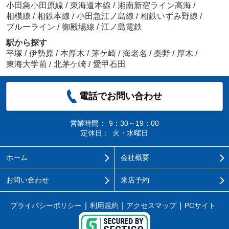
小田急小田原線
/
東海道本線
/
湘南新宿ライン高海
/
相模線
/
相鉄本線
/
小田急江ノ島線
/
相鉄いずみ野線
/
ブルーライン
/
御殿場線
/
江ノ島電鉄
駅から探す
平塚
/
伊勢原
/
本厚木
/
茅ケ崎
/
海老名
/
秦野
/
厚木
/
東海大学前
/
北茅ケ崎
/
愛甲石田
電話でお問い合わせ
営業時間：
9：30～19：00
定休日：
火・水曜日
ホーム
会社概要
お問い合わせ
来店予約
プライバシーポリシー
利用規約
アクセスマップ
PCサイト