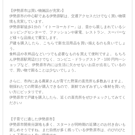
【伊勢原市は買い物施設が充実♪】
伊勢原市の中心駅である伊勢原駅は、交通アクセスだけでなく買い物環
境も充実しています。
伊勢原駅徒歩1分の「イトーヨーカドー」は、昔から親しまれているシ
ョッピングセンターで、ファッションや家電、レストラン、スーパーな
ど様々な品揃えで重宝します。
戸建を購入したら、こちらで新生活用品を買い揃えるのも良いでしょ
う。
食料品や衣料品などいつでも必要なものを買えて便利ですよ。 もちろ
ん伊勢原駅周辺だけでなく、コンビニ・ドラッグストア・100 円均一シ
ョップなど、伊勢原市内には生活に欠かせないお店が点在しているの
で、買い物で困ることは少ないでしょう。
さらに、市内にある農家さんが育てた野菜の直売所も多数ありますよ。
朝採れたての野菜が購入できるので、新鮮でみずみずしい食材を買いた
い方にピッタリです。
伊勢原市で戸建を購入したら、近くの直売所をぜひチェックしてみてく
ださい♪
【子育てに適した伊勢原市】
伊勢原市開発分譲地も多く、スタートが同時期の近隣とのお付き合いも
楽しめそうですね。まだ自然が多く残っている伊勢原市は、のびのびと