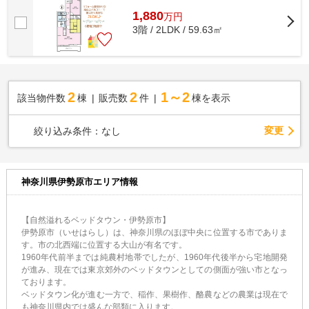
1,880
万
円
3階 / 2LDK / 59.63㎡
2
2
1～2
該当物件数
棟
販売数
件
棟を表示
変更
絞り込み条件：
なし
神奈川県伊勢原市エリア情報
【自然溢れるベッドタウン・伊勢原市】
伊勢原市（いせはらし）は、神奈川県のほぼ中央に位置する市でありま
す。市の北西端に位置する大山が有名です。
1960年代前半までは純農村地帯でしたが、1960年代後半から宅地開発
が進み、現在では東京郊外のベッドタウンとしての側面が強い市となっ
ております。
ベッドタウン化が進む一方で、稲作、果樹作、酪農などの農業は現在で
も神奈川県内では盛んな部類に入ります。