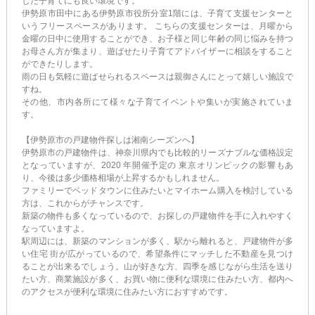
した子育てにも良い環境です。
伊勢原市田中にある伊勢原市役所分室1階には、子育て支援センターと
いうフリースペースがあります。 こちらの支援センターは、月曜から
金曜の日中に使用することができ、お子様と同じ年齢の同じ悩みを持つ
お母さん方が集まり、遊ばせたり子育てアドバイザーに相談をすること
ができたりします。
雨の日も気軽に遊ばせられるスペースは親御さんにとって嬉しい施設で
すね。
その他、市内各所にて様々な子育てイベントや集いが実施されていま
す。
【伊勢原市の戸建物件探しは湘南シーズンへ】
伊勢原市の戸建物件は、神奈川県内でも比較的リーズナブルな価格設定
となっていますが、2020 年開催予定の 東京オリンピックの影響もあ
り、今後は多少価格相場が上昇するかもしれません。
ファミリーでベッドタウンに住みたいとマイホーム購入を検討している
方は、これからがチャンスです。
新築の物件も多くなっているので、お探しの戸建物件を手に入れやすく
なっていますよ。
駅周辺には、新築のマンションが多く、駅から離れると、戸建物件が多
い住宅 街が広がっているので、希望条件にマッチした不動産を見つけ
ることが出来るでしょう。山が好きな方、四季を感じながら生活を送り
たい方、商業施設が多く、お買い物に便利な環境に住みたい方、都内へ
のアクセスが便利な環境に住みたい方におすすめです。