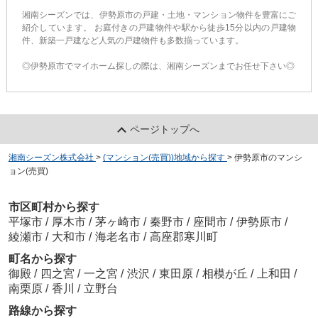
湘南シーズンでは、伊勢原市の戸建・土地・マンション物件を豊富にご
紹介しています。 お庭付きの戸建物件や駅から徒歩15分以内の戸建物
件、新築一戸建など人気の戸建物件も多数揃っています。
◎伊勢原市でマイホーム探しの際は、湘南シーズンまでお任せ下さい◎
ページトップへ
湘南シーズン株式会社
>
(マンション(売買))地域から探す
>
伊勢原市のマンシ
ョン(売買)
市区町村から探す
平塚市
/
厚木市
/
茅ヶ崎市
/
秦野市
/
座間市
/
伊勢原市
/
綾瀬市
/
大和市
/
海老名市
/
高座郡寒川町
町名から探す
御殿
/
四之宮
/
一之宮
/
渋沢
/
東田原
/
相模が丘
/
上和田
/
南栗原
/
香川
/
立野台
路線から探す