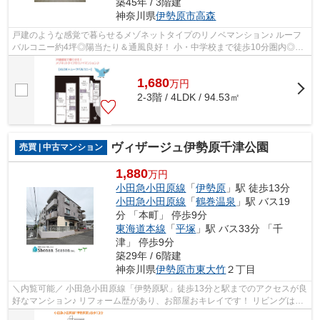
築45年 / 3階建
神奈川県
伊勢原市
高森
戸建のような感覚で暮らせるメゾネットタイプのリノベマンション♪ ルーフ
バルコニー約4坪◎陽当たり＆通風良好！ 小・中学校まで徒歩10分圏内◎お
子さまの登下校も安心◎ 買い物施設が近...
1,680
万
円
2-3階 / 4LDK / 94.53㎡
ヴィザージュ伊勢原千津公園
売買 | 中古マンション
1,880
万円
小田急小田原線
「
伊勢原
」駅 徒歩13分
小田急小田原線
「
鶴巻温泉
」駅 バス19
分 「本町」 停歩9分
東海道本線
「
平塚
」駅 バス33分 「千
津」 停歩9分
築29年 / 6階建
神奈川県
伊勢原市
東大竹
２丁目
＼内覧可能／ 小田急小田原線「伊勢原駅」徒歩13分と駅までのアクセスが良
好なマンション♪ リフォーム歴があり、お部屋おキレイです！ リビングは南
側からの採光取り込む明るい室内◎ ...