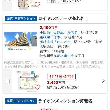
11階 / 3LDK / 57.32㎡
ロイヤルステージ海老名Ⅲ
売買 | 中古マンション
3,490
万円
小田急小田原線
「
海老名
」駅 徒歩8分
相模線
「
厚木
」駅 徒歩19分
相鉄本線
「
かしわ台
」駅 バス8分 「海老
名駅東口」 停歩8分
築28年 / 11階建
神奈川県
海老名市
中央
３丁目
商業施設豊富な駅チカ！ 小田急小田原線・相鉄本線・JR相模線「海老名駅」
まで徒歩8分☆ 2026年4月中旬リフォーム実施で気持ちよく新生活がスター
トできます♪ 嬉しい「ペット可」マンシ...
6月26日 値下げ
3,490
万
円
5階 / 2LDK / 54.30㎡
ライオンズマンション海老名第2
売買 | 中古マンション
3,690