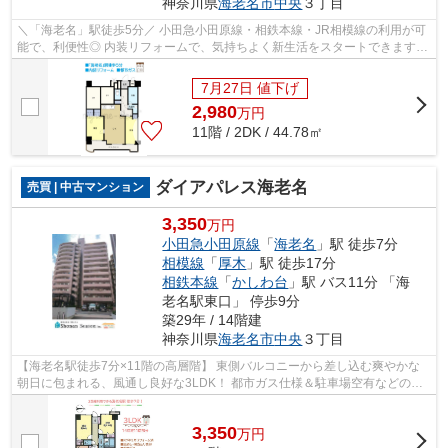
神奈川県
海老名市
中央
３丁目
＼「海老名」駅徒歩5分／ 小田急小田原線・相鉄本線・JR相模線の利用が可
能で、利便性◎ 内装リフォームで、気持ちよく新生活をスタートできますよ
♪（2026.6月完工） 食洗機など設備も...
7月27日 値下げ
2,980
万
円
11階 / 2DK / 44.78㎡
ダイアパレス海老名
売買 | 中古マンション
3,350
万円
小田急小田原線
「
海老名
」駅 徒歩7分
相模線
「
厚木
」駅 徒歩17分
相鉄本線
「
かしわ台
」駅 バス11分 「海
老名駅東口」 停歩9分
築29年 / 14階建
神奈川県
海老名市
中央
３丁目
【海老名駅徒歩7分×11階の高層階】 東側バルコニーから差し込む爽やかな
朝日に包まれる、風通し良好な3LDK！ 都市ガス仕様＆駐車場空有などの好
条件がそろったお住まいです☆彡 ぜひ、...
3,350
万
円