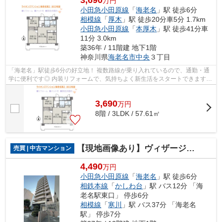
万円
小田急小田原線
「
海老名
」駅 徒歩6分
相模線
「
厚木
」駅 徒歩20分車5分 1.7km
小田急小田原線
「
本厚木
」駅 徒歩41分車
11分 3.0km
築36年 / 11階建 地下1階
神奈川県
海老名市
中央
３丁目
「海老名」駅徒歩6分の好立地！ 複数路線が乗り入れているので、通勤・通
学に便利です◎ 内装リフォームで、気持ちよく新生活をスタートできますよ
☆（2026.7月完工） ペット飼育可☆ ラ...
3,690
万
円
8階 / 3LDK / 57.61㎡
【現地画像あり】ヴィザージュ海老名
売買 | 中古マンション
4,490
万円
小田急小田原線
「
海老名
」駅 徒歩6分
相鉄本線
「
かしわ台
」駅 バス12分 「海
老名駅東口」 停歩6分
相模線
「
寒川
」駅 バス37分 「海老名
駅」 停歩7分