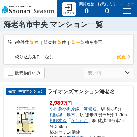
閲覧履歴
お気に入り
メニュー
0
0
海老名市中央 マンション一覧
5
5
1～5
該当物件数
棟
販売数
件
棟を表示
変更
絞り込み条件：
なし
販売物件のみ
ライオンズマンション海老名第3
売買 | 中古マンション
2,980
万円
小田急小田原線
「
海老名
」駅 徒歩5分
相模線
「
厚木
」駅 徒歩20分車5分 1.7km
相鉄本線
「
かしわ台
」駅 徒歩48分車12
分 3.9km
築34年 / 14階建