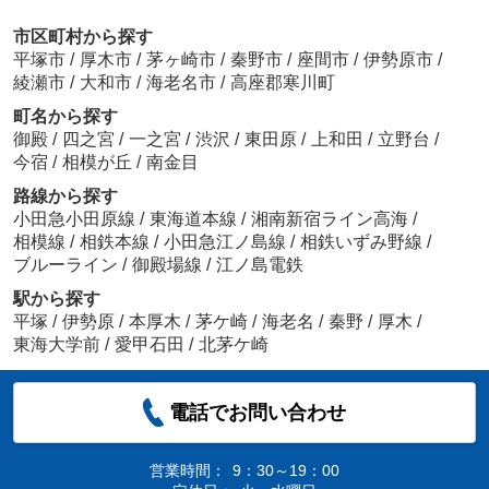
市区町村から探す
平塚市
/
厚木市
/
茅ヶ崎市
/
秦野市
/
座間市
/
伊勢原市
/
綾瀬市
/
大和市
/
海老名市
/
高座郡寒川町
町名から探す
御殿
/
四之宮
/
一之宮
/
渋沢
/
東田原
/
上和田
/
立野台
/
今宿
/
相模が丘
/
南金目
路線から探す
小田急小田原線
/
東海道本線
/
湘南新宿ライン高海
/
相模線
/
相鉄本線
/
小田急江ノ島線
/
相鉄いずみ野線
/
ブルーライン
/
御殿場線
/
江ノ島電鉄
駅から探す
平塚
/
伊勢原
/
本厚木
/
茅ケ崎
/
海老名
/
秦野
/
厚木
/
東海大学前
/
愛甲石田
/
北茅ケ崎
電話でお問い合わせ
営業時間：
9：30～19：00