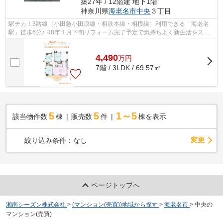
築27年 / 12階建 地下1階
神奈川県
海老名市
中央
３丁目
駅チカ！3路線（小田急小田原線・相鉄本線・相模線）利用できる「海老名
駅」徒歩6分♪ R8年１月下旬リフォーム完了予定で気持ちよく新生活をスタ
ートできます◎ 商業施設が豊富で楽しい...
4,490
万
円
7階 / 3LDK / 69.57㎡
5
5
1～5
該当物件数
棟
販売数
件
棟を表示
変更
絞り込み条件：
なし
ページトップへ
湘南シーズン株式会社
>
(マンション(売買))地域から探す
>
海老名市
>
中央の
マンション(売買)