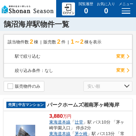
閲覧履歴
お気に入り
メニュー
0
0
鵠沼海岸駅物件一覧
2
2
1～2
該当物件数
棟
販売数
件
棟を表示
駅で絞り込む
変更
変更
絞り込み条件：
なし
販売物件のみ
パークホームズ湘南茅ヶ崎海岸
売買 | 中古マンション
3,880
万円
東海道本線
「
辻堂
」駅 バス10分 「茅ヶ
崎学園入口」 停歩2分
東海道本線
「
茅ケ崎
」駅 バス13分 「常