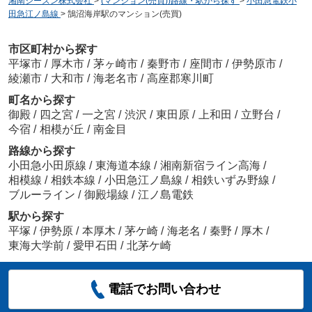
湘南シーズン株式会社
>
(マンション(売買))路線・駅から探す
>
小田急電鉄小
田急江ノ島線
>
鵠沼海岸駅のマンション(売買)
市区町村から探す
平塚市
/
厚木市
/
茅ヶ崎市
/
秦野市
/
座間市
/
伊勢原市
/
綾瀬市
/
大和市
/
海老名市
/
高座郡寒川町
町名から探す
御殿
/
四之宮
/
一之宮
/
渋沢
/
東田原
/
上和田
/
立野台
/
今宿
/
相模が丘
/
南金目
路線から探す
小田急小田原線
/
東海道本線
/
湘南新宿ライン高海
/
相模線
/
相鉄本線
/
小田急江ノ島線
/
相鉄いずみ野線
/
ブルーライン
/
御殿場線
/
江ノ島電鉄
駅から探す
平塚
/
伊勢原
/
本厚木
/
茅ケ崎
/
海老名
/
秦野
/
厚木
/
東海大学前
/
愛甲石田
/
北茅ケ崎
電話でお問い合わせ