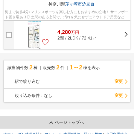
神奈川県
茅ヶ崎市
汐見台
海まで徒歩4分♪マリンスポーツを楽しむ方にもおすすめの立地！ サーフボー
ド置き場あり◎ 土間のある玄関で、汚れを気にせずにアウトドア用品などを
収納可能☆ 内装リフォーム◎（2026.4...
4,280
万
円
2階 / 2LDK / 72.41㎡
2
2
1～2
該当物件数
棟
販売数
件
棟を表示
駅で絞り込む
変更
変更
絞り込み条件：
なし
ページトップへ