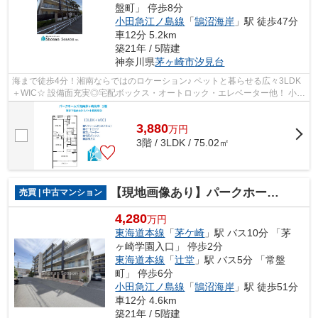
盤町」 停歩8分
小田急江ノ島線
「
鵠沼海岸
」駅 徒歩47分
車12分 5.2km
築21年 / 5階建
神奈川県
茅ヶ崎市
汐見台
海まで徒歩4分！湘南ならではのロケーション♪ ペットと暮らせる広々3LDK
＋WIC☆ 設備面充実◎宅配ボックス・オートロック・エレベーター他！ 小学
校（徒歩2分）子育て環境良好ですよ◎
3,880
万
円
3階 / 3LDK / 75.02㎡
【現地画像あり】パークホームズ湘南茅ヶ崎海岸
売買 | 中古マンション
4,280
万円
東海道本線
「
茅ケ崎
」駅 バス10分 「茅
ヶ崎学園入口」 停歩2分
東海道本線
「
辻堂
」駅 バス5分 「常盤
町」 停歩6分
小田急江ノ島線
「
鵠沼海岸
」駅 徒歩51分
車12分 4.6km
築21年 / 5階建