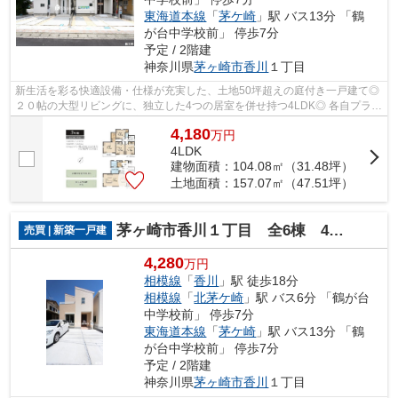
東海道本線
「
茅ケ崎
」駅 バス13分 「鶴
が台中学校前」 停歩7分
予定 / 2階建
神奈川県
茅ヶ崎市
香川
１丁目
新生活を彩る快適設備・仕様が充実した、土地50坪超えの庭付き一戸建て◎
２０帖の大型リビングに、独立した4つの居室を併せ持つ4LDK◎ 各自プライ
ベート空間が持てる住み心地も快適なお...
4,180
万
円
4LDK
建物面積：104.08㎡（31.48坪）
土地面積：157.07㎡（47.51坪）
茅ヶ崎市香川１丁目 全6棟 4号棟
売買 | 新築一戸建
4,280
万円
相模線
「
香川
」駅 徒歩18分
相模線
「
北茅ケ崎
」駅 バス6分 「鶴が台
中学校前」 停歩7分
東海道本線
「
茅ケ崎
」駅 バス13分 「鶴
が台中学校前」 停歩7分
予定 / 2階建
神奈川県
茅ヶ崎市
香川
１丁目