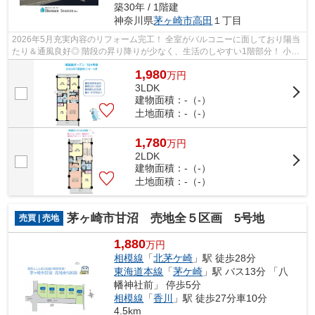
築30年 / 1階建
神奈川県
茅ヶ崎市
高田
１丁目
2026年5月充実内容のリフォーム完工！ 全室がバルコニーに面しており陽当
たり＆通風良好◎ 階段の昇り降りが少なく、生活のしやすい1階部分！ 小・
中学校が近く子育て世代にも嬉しい住...
1,980
万
円
3LDK
建物面積：-（-）
土地面積：-（-）
1,780
万
円
2LDK
建物面積：-（-）
土地面積：-（-）
茅ヶ崎市甘沼 売地全５区画 5号地
売買 | 売地
1,880
万円
相模線
「
北茅ケ崎
」駅 徒歩28分
東海道本線
「
茅ケ崎
」駅 バス13分 「八
幡神社前」 停歩5分
相模線
「
香川
」駅 徒歩27分車10分
4.5km