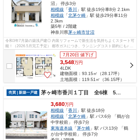
沼」 停歩3分
相模線
「
香川
」駅 徒歩19分車8分 2.1km
相模線
「
北茅ケ崎
」駅 徒歩29分車11分
2.3km
築5年 / 2階建
神奈川県
茅ヶ崎市
甘沼
令和3年7月築の築浅戸建◎ 内装リフォームで新生活を気持ちよくスタート可
能！（2026.5月完工予定） 都市ガスにつき、ランニングコスト節約にも♪ カ
ースペース３台駐車可能☆ こちらは中...
7月20日 値下げ
3,548
万
円
4LDK
建物面積：93.15㎡（28.17坪）
土地面積：119.51㎡（36.15坪）
茅ヶ崎市香川１丁目 全6棟 5号棟
売買 | 新築一戸建
3,680
万円
相模線
「
香川
」駅 徒歩18分
相模線
「
北茅ケ崎
」駅 バス6分 「鶴が台
中学校前」 停歩7分
東海道本線
「
茅ケ崎
」駅 バス13分 「鶴
が台中学校前」 停歩7分
予定 / 2階建