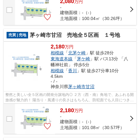
2,080
万
円
-
建物面積：-（-）
土地面積：100.04㎡（30.26坪）
茅ヶ崎市甘沼 売地全５区画 １号地
売買 | 売地
2,180
万円
相模線
「
北茅ケ崎
」駅 徒歩28分
東海道本線
「
茅ケ崎
」駅 バス13分 「八
幡神社前」 停歩5分
相模線
「
香川
」駅 徒歩27分車10分
4.5km
- / -
神奈川県
茅ヶ崎市
甘沼
整然と美しい全５区画の開発分譲地内◎ ２方（西・南）角地で、あふれる開
放感が魅力的！ 陽当り・風通りの良さはもちろん、防犯面でも人目につきや
すくプライバシーが守れる「建築条件...
2,180
万
円
-
建物面積：-（-）
土地面積：101.08㎡（30.57坪）