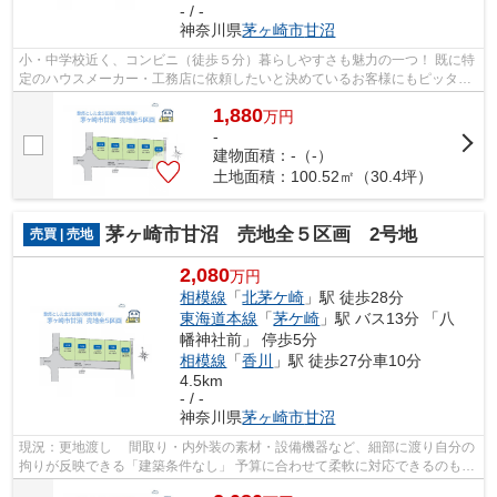
- / -
神奈川県
茅ヶ崎市
甘沼
小・中学校近く、コンビニ（徒歩５分）暮らしやすさも魅力の一つ！ 既に特
定のハウスメーカー・工務店に依頼したいと決めているお客様にもピッタリ
な「建築条件なし」の売地です♪ ぜひ...
1,880
万
円
-
建物面積：-（-）
土地面積：100.52㎡（30.4坪）
茅ヶ崎市甘沼 売地全５区画 2号地
売買 | 売地
2,080
万円
相模線
「
北茅ケ崎
」駅 徒歩28分
東海道本線
「
茅ケ崎
」駅 バス13分 「八
幡神社前」 停歩5分
相模線
「
香川
」駅 徒歩27分車10分
4.5km
- / -
神奈川県
茅ヶ崎市
甘沼
現況：更地渡し 間取り・内外装の素材・設備機器など、細部に渡り自分の
拘りが反映できる「建築条件なし」 予算に合わせて柔軟に対応できるのも魅
力の一つではないでしょうか♪ こだ...