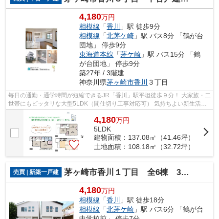
4,180
万円
相模線
「
香川
」駅 徒歩9分
相模線
「
北茅ケ崎
」駅 バス8分 「鶴が台
団地」 停歩9分
東海道本線
「
茅ケ崎
」駅 バス15分 「鶴
が台団地」 停歩9分
築27年 / 3階建
神奈川県
茅ヶ崎市
香川
３丁目
毎日の通勤・通学時間が短縮できるJR「香川」駅平坦徒歩９分！ 大家族・二
世帯にもピッタリな大型5LDK（間仕切り工事対応可） 気持ちよい新生活が
お迎えできる新規リフォーム住宅（R8....
4,180
万
円
5LDK
建物面積：137.08㎡（41.46坪）
土地面積：108.18㎡（32.72坪）
茅ヶ崎市香川１丁目 全6棟 3号棟
売買 | 新築一戸建
4,180
万円
相模線
「
香川
」駅 徒歩18分
相模線
「
北茅ケ崎
」駅 バス6分 「鶴が台
中学校前」 停歩7分