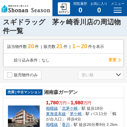
閲覧履歴
お気に入り
メニュー
0
0
スギドラッグ 茅ヶ崎香川店の周辺物
件一覧
20
21
1～20
該当物件数
件
販売数
件
件を表示
変更
絞り込み条件：
なし
販売物件のみ
湘南森ガーデン
売買 | 中古マンション
1,780
1,980
万円～
万円
相模線
「
北茅ケ崎
」駅 徒歩18分
東海道本線
「
茅ケ崎
」駅 バス11分 「鶴
が台入口」 停歩4分
相模線
「
香川
」駅 徒歩26分車9分 2.2km