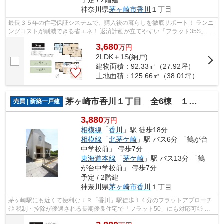
神奈川県
茅ヶ崎市
香川
１丁目
最長３５年の住宅保証システムで、購入後の暮らしを徹底サポート！ ランニ
ングコストが削減できる省エネ！ 返済計画が立てやすい「フラット35S」対
象物件がコチラです♪ 詳細はお気軽に...
3,680
万
円
2LDK＋1S(納戸)
建物面積：92.33㎡（27.92坪）
土地面積：125.66㎡（38.01坪）
茅ヶ崎市香川１丁目 全6棟 １号棟
売買 | 新築一戸建
3,880
万円
相模線
「
香川
」駅 徒歩18分
相模線
「
北茅ケ崎
」駅 バス6分 「鶴が台
中学校前」 停歩7分
東海道本線
「
茅ケ崎
」駅 バス13分 「鶴
が台中学校前」 停歩7分
予定 / 2階建
神奈川県
茅ヶ崎市
香川
１丁目
茅ヶ崎駅にも近くて便利なＪＲ「香川」駅徒歩１４分のフラットアプローチ
◎ 税制・控除が優遇される長期優良住宅で「フラット50」にも対応可◎ 初
めての不動産購入でも安心の制度・設備...