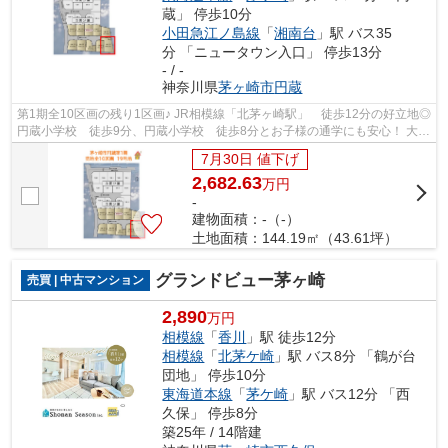
蔵」 停歩10分
小田急江ノ島線
「
湘南台
」駅 バス35
分 「ニュータウン入口」 停歩13分
- / -
神奈川県
茅ヶ崎市
円蔵
第1期全10区画の残り1区画♪ JR相模線「北茅ヶ崎駅」 徒歩12分の好立地◎
円蔵小学校 徒歩9分、円蔵小学校 徒歩8分とお子様の通学にも安心！ 大型
分譲地で新たなコミュニティを築いて...
7月30日 値下げ
2,682.63
万
円
-
建物面積：-（-）
土地面積：144.19㎡（43.61坪）
グランドビュー茅ヶ崎
売買 | 中古マンション
2,890
万円
相模線
「
香川
」駅 徒歩12分
相模線
「
北茅ケ崎
」駅 バス8分 「鶴が台
団地」 停歩10分
東海道本線
「
茅ケ崎
」駅 バス12分 「西
久保」 停歩8分
築25年 / 14階建