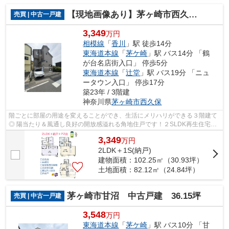
【現地画像あり】茅ヶ崎市西久保 中古戸建 24.84坪
売買 | 中古一戸建
3,349
万円
相模線
「
香川
」駅 徒歩14分
東海道本線
「
茅ケ崎
」駅 バス14分 「鶴
が台名店街入口」 停歩5分
東海道本線
「
辻堂
」駅 バス19分 「ニュ
ータウン入口」 停歩17分
築23年 / 3階建
神奈川県
茅ヶ崎市
西久保
階ごとに部屋の用途を変えることができ、生活にメリハリができる３階建て
◎ 陽当たり＆風通し良好の開放感溢れる角地住戸です！２SLDK再生住宅が
月々８万円台から登場いたしました♪内外...
3,349
万
円
2LDK＋1S(納戸)
建物面積：102.25㎡（30.93坪）
土地面積：82.12㎡（24.84坪）
茅ヶ崎市甘沼 中古戸建 36.15坪
売買 | 中古一戸建
3,548
万円
東海道本線
「
茅ケ崎
」駅 バス10分 「甘