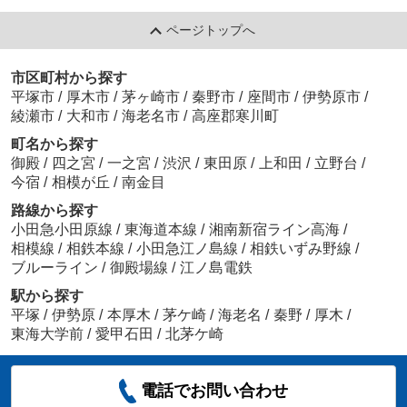
ページトップへ
市区町村から探す
平塚市
/
厚木市
/
茅ヶ崎市
/
秦野市
/
座間市
/
伊勢原市
/
綾瀬市
/
大和市
/
海老名市
/
高座郡寒川町
町名から探す
御殿
/
四之宮
/
一之宮
/
渋沢
/
東田原
/
上和田
/
立野台
/
今宿
/
相模が丘
/
南金目
路線から探す
小田急小田原線
/
東海道本線
/
湘南新宿ライン高海
/
相模線
/
相鉄本線
/
小田急江ノ島線
/
相鉄いずみ野線
/
ブルーライン
/
御殿場線
/
江ノ島電鉄
駅から探す
平塚
/
伊勢原
/
本厚木
/
茅ケ崎
/
海老名
/
秦野
/
厚木
/
東海大学前
/
愛甲石田
/
北茅ケ崎
電話でお問い合わせ