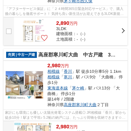
神奈川県
茅ヶ崎市
西久保
「アフターサービス保証」に「２４時間365日緊急対応サービス」で、購入
後の暮らしを徹底サポート！ 気持ち良い新生活がお迎えできる3LDK新規リ
ノベマンション（R8.9月下旬） 即お引渡...
2,890
万
円
3LDK
建物面積：-（-）
土地面積：-（-）
高座郡寒川町大曲 中古戸建 30.26坪
売買 | 中古一戸建
2,980
万円
相模線
「
香川
」駅 徒歩10分車5分 1.1km
相模線
「
寒川
」駅 バス9分 「大曲橋」 停
歩1分
東海道本線
「
茅ケ崎
」駅 バス13分 「大
曲橋」 停歩1分
築14年 / 2階建
神奈川県
高座郡寒川町
大曲
２丁目
家計にも環境にも優しい太陽光発電システム搭載◎ JR相模線「香川」駅から
徒歩10分！駅まで平坦♪ 5.2帖の納戸には、たっぷり荷物を収納できます☆
現況：空家につき、内覧はいつでも可能...
2,980
万
円