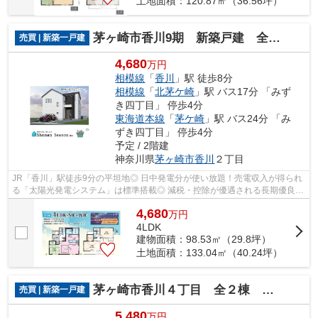
土地面積：120.87㎡（36.56坪）
茅ヶ崎市香川9期 新築戸建 全1棟
売買 | 新築一戸建
4,680
万円
相模線
「
香川
」駅 徒歩8分
相模線
「
北茅ケ崎
」駅 バス17分 「みず
き四丁目」 停歩4分
東海道本線
「
茅ケ崎
」駅 バス24分 「み
ずき四丁目」 停歩4分
予定 / 2階建
神奈川県
茅ヶ崎市
香川
２丁目
JR「香川」駅徒歩9分の平坦地◎ 日中発電分が使い放題！売電収入が得られ
る「太陽光発電システム」は標準搭載◎ 減税・控除が優遇される長期優良住
宅で、笑顔あふれるマイホーム生活を送...
4,680
万
円
4LDK
建物面積：98.53㎡（29.8坪）
土地面積：133.04㎡（40.24坪）
茅ヶ崎市香川４丁目 全２棟 １号棟
売買 | 新築一戸建
5,480
万円