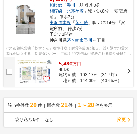
相模線
「
香川
」駅 徒歩8分
相模線
「
北茅ケ崎
」駅 バス8分 「変電所
前」 停歩7分
東海道本線
「
茅ケ崎
」駅 バス14分 「変
電所前」 停歩7分
予定 / 2階建
神奈川県
茅ヶ崎市
香川
４丁目
ガス衣類乾燥機「乾太くん」標準仕様！耐震等級3に加え、繰り返す地震の
揺れを吸収する「制震ダンパー」搭載！ 税制控除が優遇される長期優良住宅
で、憧れの湘南ライフのスタートを切...
5,480
万
円
4LDK
建物面積：103.17㎡（31.2坪）
土地面積：144.30㎡（43.65坪）
20
21
1～20
該当物件数
件
販売数
件
件を表示
変更
絞り込み条件：
なし