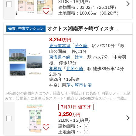
3LDK＋1S(納戸)
建物面積：83.02㎡（25.11坪）
土地面積：100.06㎡（30.26坪）
オクトス湘南茅ヶ崎ヴィスタヒル
売買 | 中古マンション
3,250
万円
東海道本線
「
茅ケ崎
」駅 バス10分 「殿
山公園前」 停歩1分
東海道本線
「
辻堂
」駅 バス7分 「中赤羽
根」 停歩13分
相模線
「
北茅ケ崎
」駅 徒歩39分車14分
2.9km
築26年 / 15階建
神奈川県
茅ヶ崎市
甘沼
14階部分の南西向きにつき、陽当たり・眺望ともに良好！ 内装リフォーム済
みで、設備新たに新生活をスタート可能◎ Bluetooth対応スピーカー内蔵ダ
ウンライトで、快適なリラックス空間...
7月31日 値下げ
3,250
万
円
2LDK＋1S(納戸)
建物面積：-（-）
土地面積：-（-）