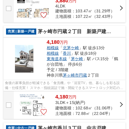
3,880
万
円
4LDK
建物面積：103.47㎡（31.29坪）
土地面積：107.22㎡（32.43坪）
茅ヶ崎市円蔵２丁目 新築戸建 全１棟
売買 | 新築一戸建
4,180
万円
相模線
「
北茅ケ崎
」駅 徒歩13分
相模線
「
香川
」駅 徒歩18分
東海道本線
「
茅ケ崎
」駅 バス15分 「鶴
が台団地」 停歩6分
予定 / 3階建
神奈川県
茅ヶ崎市
円蔵
２丁目
食後の家事負担が軽減できる「食洗機」や「浴室TV」他、暮らしを彩る設
備・仕様充実！ スマホ・指紋認証で施・開錠できるスマートロック対応の新
築一戸建てで、悠々自適な新生活をお迎...
4,180
万
円
3LDK＋1S(納戸)
建物面積：102.68㎡（31.06坪）
土地面積：72.88㎡（22.04坪）
茅ヶ崎市香川３丁目 中古戸建 32.72坪
売買 | 中古一戸建