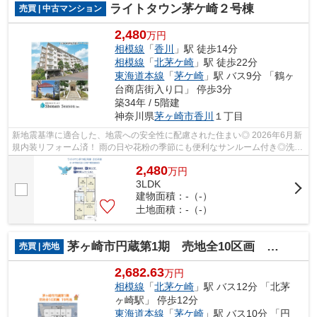
ライトタウン茅ケ崎２号棟
売買 | 中古マンション
2,480
万円
相模線
「
香川
」駅 徒歩14分
相模線
「
北茅ケ崎
」駅 徒歩22分
東海道本線
「
茅ケ崎
」駅 バス9分 「鶴ヶ
台商店街入り口」 停歩3分
築34年 / 5階建
神奈川県
茅ヶ崎市
香川
１丁目
新地震基準に適合した、地震への安全性に配慮された住まい◎ 2026年6月新
規内装リフォーム済！ 雨の日や花粉の季節にも便利なサンルーム付き◎洗濯
物干しはもちろん、読書など多目的に活...
2,480
万
円
3LDK
建物面積：-（-）
土地面積：-（-）
茅ヶ崎市円蔵第1期 売地全10区画 19号地
売買 | 売地
2,682.63
万円
相模線
「
北茅ケ崎
」駅 バス12分 「北茅
ヶ崎駅」 停歩12分
東海道本線
「
茅ケ崎
」駅 バス10分 「円