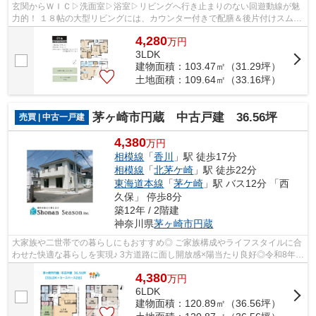
玄関からＷＩＣ▷洗面室▷浴室▷リビングへ行き止まりのない回遊動線が魅
力的！ １８帖の大型リビングには、カウンター付きで配膳＆後片付けスムー
ズな対面キッチンをご用意しました♪ ぜ...
4,280
万
円
3LDK
建物面積：103.47㎡（31.29坪）
土地面積：109.64㎡（33.16坪）
茅ヶ崎市円蔵 中古戸建 36.56坪
売買 | 中古一戸建
4,380
万円
相模線
「
香川
」駅 徒歩17分
相模線
「
北茅ケ崎
」駅 徒歩22分
東海道本線
「
茅ケ崎
」駅 バス12分 「西
久保」 停歩8分
築12年 / 2階建
神奈川県
茅ヶ崎市
円蔵
大家族や二世帯での暮らしにもおすすめ◎ ご家族構成やライフスタイルに合
わせた快適な暮らしを実現♪ 3方道路に面し開放感×陽当たり良好◎令和8年5
月内装リフォーム完工！ ぜひご内見も...
4,380
万
円
6LDK
建物面積：120.89㎡（36.56坪）