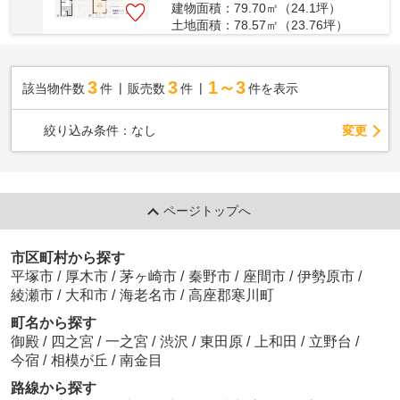
建物面積：79.70㎡（24.1坪）
土地面積：78.57㎡（23.76坪）
3
3
1～3
該当物件数
件
販売数
件
件を表示
変更
絞り込み条件：
なし
ページトップへ
市区町村から探す
平塚市
/
厚木市
/
茅ヶ崎市
/
秦野市
/
座間市
/
伊勢原市
/
綾瀬市
/
大和市
/
海老名市
/
高座郡寒川町
町名から探す
御殿
/
四之宮
/
一之宮
/
渋沢
/
東田原
/
上和田
/
立野台
/
今宿
/
相模が丘
/
南金目
路線から探す