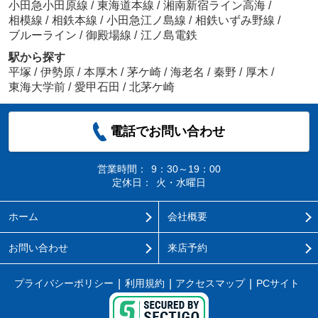
小田急小田原線
/
東海道本線
/
湘南新宿ライン高海
/
相模線
/
相鉄本線
/
小田急江ノ島線
/
相鉄いずみ野線
/
ブルーライン
/
御殿場線
/
江ノ島電鉄
駅から探す
平塚
/
伊勢原
/
本厚木
/
茅ケ崎
/
海老名
/
秦野
/
厚木
/
東海大学前
/
愛甲石田
/
北茅ケ崎
電話でお問い合わせ
営業時間：
9：30～19：00
定休日：
火・水曜日
ホーム
会社概要
お問い合わせ
来店予約
プライバシーポリシー
利用規約
アクセスマップ
PCサイト