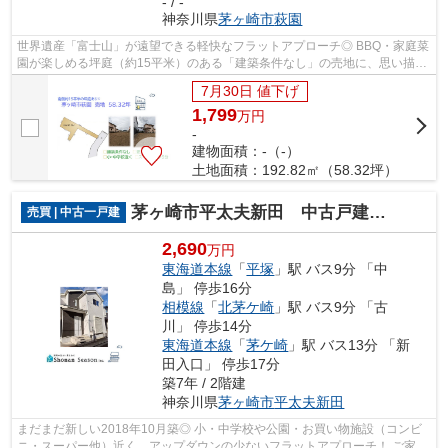
- / -
神奈川県
茅ヶ崎市
萩園
世界遺産「富士山」が遠望できる軽快なフラットアプローチ◎ BBQ・家庭菜
園が楽しめる坪庭（約15平米）のある「建築条件なし」の売地に、思い描く
理想のマイホームを建築しませんか♪ ぜ...
7月30日 値下げ
1,799
万
円
-
建物面積：-（-）
土地面積：192.82㎡（58.32坪）
茅ヶ崎市平太夫新田 中古戸建 31.16坪
売買 | 中古一戸建
2,690
万円
東海道本線
「
平塚
」駅 バス9分 「中
島」 停歩16分
相模線
「
北茅ケ崎
」駅 バス9分 「古
川」 停歩14分
東海道本線
「
茅ケ崎
」駅 バス13分 「新
田入口」 停歩17分
築7年 / 2階建
神奈川県
茅ヶ崎市
平太夫新田
まだまだ新しい2018年10月築◎ 小・中学校や公園・お買い物施設（コンビ
ニ・スーパー他）近く、アップダウンの少ないフラットアプローチ！ ご家族