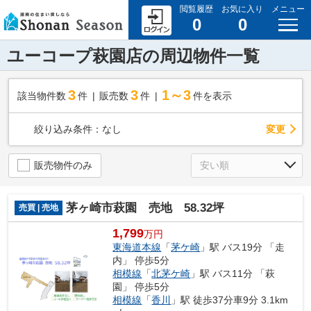
閲覧履歴
お気に入り
メニュー
0
0
ユーコープ萩園店の周辺物件一覧
3
3
1～3
該当物件数
件
販売数
件
件を表示
変更
絞り込み条件：
なし
販売物件のみ
茅ヶ崎市萩園 売地 58.32坪
売買 | 売地
1,799
万円
東海道本線
「
茅ケ崎
」駅 バス19分 「走
内」 停歩5分
相模線
「
北茅ケ崎
」駅 バス11分 「萩
園」 停歩5分
相模線
「
香川
」駅 徒歩37分車9分 3.1km