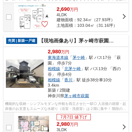
にも十分な広さの4LDKのお住まいです♪ ...
2,690
万
円
4LDK
建物面積：92.34㎡（27.93坪）
土地面積：103.04㎡（31.16坪）
【現地画像あり】茅ヶ崎市萩園１１期 新築戸建 全１棟
売買 | 新築一戸建
2,980
万円
東海道本線
「
茅ケ崎
」駅 バス17分 「萩
園」 停歩7分
相模線
「
北茅ケ崎
」駅 バス13分 「西の
谷」 停歩4分
相模線
「
香川
」駅 徒歩38分車10分
3.4km
新築 / 2階建
神奈川県
茅ヶ崎市
萩園
機能的な収納・シンプルモダンな外観を両立させた一邸◎ 入浴後の就寝・起
床後のお支度もスムーズな水廻り（浴室・洗面室）は２階に集中！ 階段の昇
降なく洗濯物干したり取り込んだり、...
7月7日 値下げ
2,980
万
円
3LDK