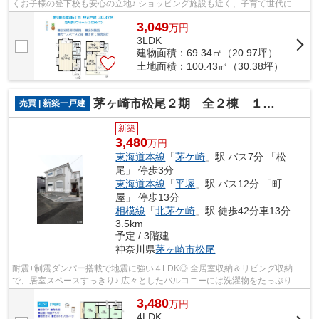
くお子様の登下校も安心の立地♪ ショッピング施設も近く、子育て世代にお
すすめの住環境が整っております◎ お...
3,049
万
円
3LDK
建物面積：69.34㎡（20.97坪）
土地面積：100.43㎡（30.38坪）
茅ヶ崎市松尾２期 全２棟 １号棟
売買 | 新築一戸建
新築
3,480
万円
東海道本線
「
茅ケ崎
」駅 バス7分 「松
尾」 停歩3分
東海道本線
「
平塚
」駅 バス12分 「町
屋」 停歩13分
相模線
「
北茅ケ崎
」駅 徒歩42分車13分
3.5km
予定 / 3階建
神奈川県
茅ヶ崎市
松尾
耐震+制震ダンパー搭載で地震に強い４LDK◎ 全居室収納＆リビング収納
で、居室スペースすっきり♪ 広々としたバルコニーには洗濯物をたっぷり干
せますよ☆ 都市ガスのため、ランニングコ...
3,480
万
円
4LDK