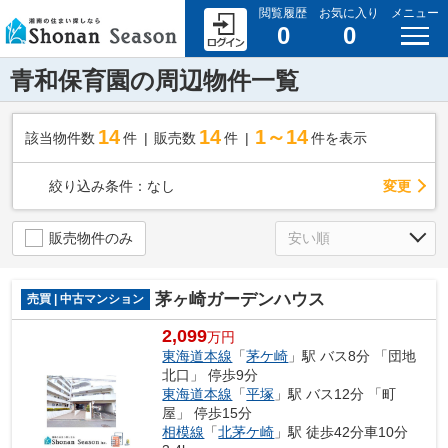
閲覧履歴
お気に入り
メニュー
0
0
青和保育園の周辺物件一覧
14
14
1～14
該当物件数
件
販売数
件
件を表示
変更
絞り込み条件：
なし
販売物件のみ
茅ヶ崎ガーデンハウス
売買 | 中古マンション
2,099
万円
東海道本線
「
茅ケ崎
」駅 バス8分 「団地
北口」 停歩9分
東海道本線
「
平塚
」駅 バス12分 「町
屋」 停歩15分
相模線
「
北茅ケ崎
」駅 徒歩42分車10分