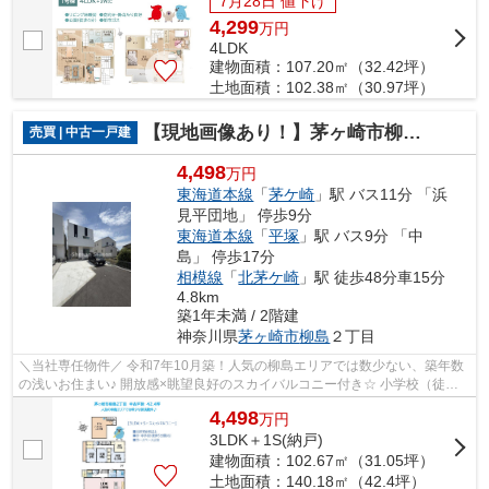
7月28日 値下げ
4,299
万
円
4LDK
建物面積：107.20㎡（32.42坪）
土地面積：102.38㎡（30.97坪）
【現地画像あり！】茅ヶ崎市柳島2丁目 中古戸建 42.4坪
売買 | 中古一戸建
4,498
万円
東海道本線
「
茅ケ崎
」駅 バス11分 「浜
見平団地」 停歩9分
東海道本線
「
平塚
」駅 バス9分 「中
島」 停歩17分
相模線
「
北茅ケ崎
」駅 徒歩48分車15分
4.8km
築1年未満 / 2階建
神奈川県
茅ヶ崎市
柳島
２丁目
＼当社専任物件／ 令和7年10月築！人気の柳島エリアでは数少ない、築年数
の浅いお住まい♪ 開放感×眺望良好のスカイバルコニー付き☆ 小学校（徒歩2
分）中学校（徒歩5分）と近く、お子さ...
4,498
万
円
3LDK＋1S(納戸)
建物面積：102.67㎡（31.05坪）
土地面積：140.18㎡（42.4坪）