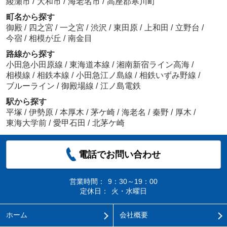
綾瀬市
/
大和市
/
海老名市
/
高座郡寒川町
町名から探す
御殿
/
四之宮
/
一之宮
/
渋沢
/
東田原
/
上和田
/
立野台
/
今宿
/
相模が丘
/
南金目
路線から探す
小田急小田原線
/
東海道本線
/
湘南新宿ライン高海
/
相模線
/
相鉄本線
/
小田急江ノ島線
/
相鉄いずみ野線
/
ブルーライン
/
御殿場線
/
江ノ島電鉄
駅から探す
平塚
/
伊勢原
/
本厚木
/
茅ケ崎
/
海老名
/
秦野
/
厚木
/
東海大学前
/
愛甲石田
/
北茅ケ崎
電話でお問い合わせ
営業時間：
9：30～19：00
定休日：
火・水曜日
ホーム
会社概要