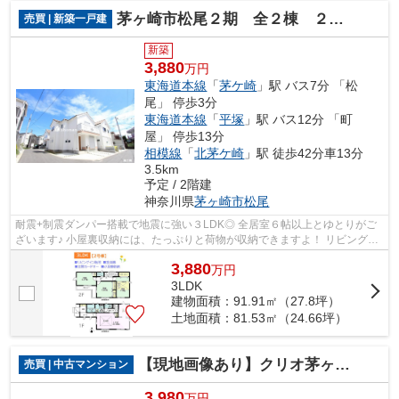
茅ヶ崎市松尾２期 全２棟 ２号棟
売買 | 新築一戸建
新築
3,880
万円
東海道本線
「
茅ケ崎
」駅 バス7分 「松
尾」 停歩3分
東海道本線
「
平塚
」駅 バス12分 「町
屋」 停歩13分
相模線
「
北茅ケ崎
」駅 徒歩42分車13分
3.5km
予定 / 2階建
神奈川県
茅ヶ崎市
松尾
耐震+制震ダンパー搭載で地震に強い３LDK◎ 全居室６帖以上とゆとりがご
ざいます♪ 小屋裏収納には、たっぷりと荷物が収納できますよ！ リビングイ
ン階段でご家族とのコミュニケーション...
3,880
万
円
3LDK
建物面積：91.91㎡（27.8坪）
土地面積：81.53㎡（24.66坪）
【現地画像あり】クリオ茅ヶ崎柳島海岸
売買 | 中古マンション
3,980
万円