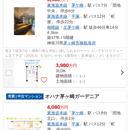
東海道本線
「
茅ケ崎
」駅 バス7分 「団地
中央」 停歩6分
東海道本線
「
平塚
」駅 バス12分 「町
屋」 停歩22分
相模線
「
北茅ケ崎
」駅 徒歩46分車14分
4.3km
築17年 / 5階建
神奈川県
茅ヶ崎市
柳島海岸
海まで徒歩7分！湘南の海を身近に感じられるロケーションです◎ リフォー
ム完了予定（2026.6）生活のしやすい1階部分！ 駐車場もございますので、
お車をお持ちでも安心（R8.6現在） 「...
3,980
万
円
3LDK
建物面積：-（-）
土地面積：-（-）
オハナ茅ヶ崎ガーデニア
売買 | 中古マンション
4,080
万円
東海道本線
「
茅ケ崎
」駅 バス8分 「団地
北口」 停歩1分
東海道本線
「
平塚
」駅 バス12分 「町
屋」 停歩8分