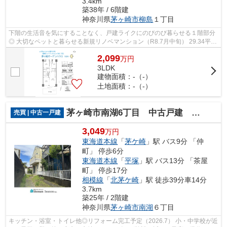
3.4km
築38年 / 6階建
神奈川県
茅ヶ崎市
柳島
１丁目
下階の生活音を気にすることなく、戸建ライクにのびのび暮らせる１階部分
◎ 大切なペットと暮らせる新規リノベマンション（R8.7月中旬） 29.34平米
の専用庭では、アウトドアリビングが...
2,099
万
円
3LDK
建物面積：-（-）
土地面積：-（-）
茅ヶ崎市南湖6丁目 中古戸建 30.37坪
売買 | 中古一戸建
3,049
万円
東海道本線
「
茅ケ崎
」駅 バス9分 「仲
町」 停歩6分
東海道本線
「
平塚
」駅 バス13分 「茶屋
町」 停歩17分
相模線
「
北茅ケ崎
」駅 徒歩39分車14分
3.7km
築25年 / 2階建
神奈川県
茅ヶ崎市
南湖
６丁目
キッチン・浴室・トイレ他◎リフォーム完工予定（2026.7） 小・中学校が近