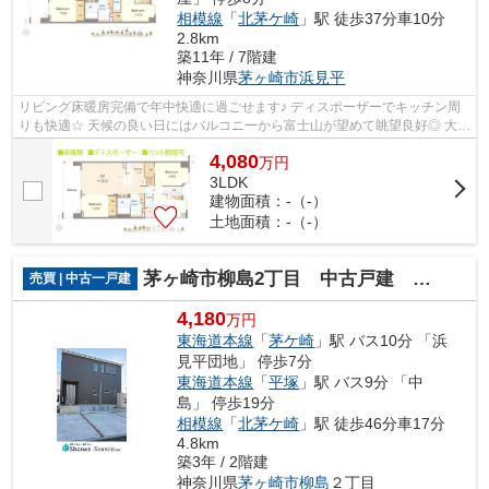
相模線
「
北茅ケ崎
」駅 徒歩37分車10分
2.8km
築11年 / 7階建
神奈川県
茅ヶ崎市
浜見平
リビング床暖房完備で年中快適に過ごせます♪ ディスポーザーでキッチン周
りも快適☆ 天候の良い日にはバルコニーから富士山が望めて眺望良好◎ 大切
なペットと暮らすこともできますよ！ ...
4,080
万
円
3LDK
建物面積：-（-）
土地面積：-（-）
茅ヶ崎市柳島2丁目 中古戸建 42.58坪
売買 | 中古一戸建
4,180
万円
東海道本線
「
茅ケ崎
」駅 バス10分 「浜
見平団地」 停歩7分
東海道本線
「
平塚
」駅 バス9分 「中
島」 停歩19分
相模線
「
北茅ケ崎
」駅 徒歩46分車17分
4.8km
築3年 / 2階建
神奈川県
茅ヶ崎市
柳島
２丁目