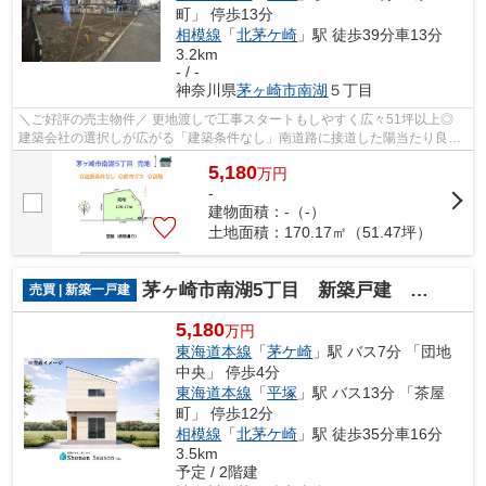
町」 停歩13分
相模線
「
北茅ケ崎
」駅 徒歩39分車13分
3.2km
- / -
神奈川県
茅ヶ崎市
南湖
５丁目
＼ご好評の売主物件／ 更地渡しで工事スタートもしやすく広々51坪以上◎
建築会社の選択しが広がる「建築条件なし」南道路に接道した陽当たり良好
の売地です♪ 近隣には商業施設も豊富に...
5,180
万
円
-
建物面積：-（-）
土地面積：170.17㎡（51.47坪）
茅ヶ崎市南湖5丁目 新築戸建 全1棟
売買 | 新築一戸建
5,180
万円
東海道本線
「
茅ケ崎
」駅 バス7分 「団地
中央」 停歩4分
東海道本線
「
平塚
」駅 バス13分 「茶屋
町」 停歩12分
相模線
「
北茅ケ崎
」駅 徒歩35分車16分
3.5km
予定 / 2階建