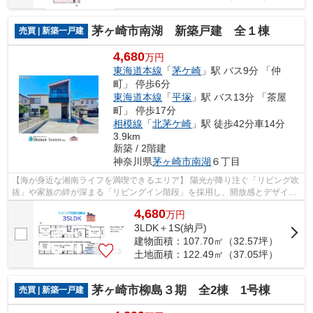
茅ヶ崎市南湖 新築戸建 全１棟
売買 | 新築一戸建
4,680
万円
東海道本線
「
茅ケ崎
」駅 バス9分 「仲
町」 停歩6分
東海道本線
「
平塚
」駅 バス13分 「茶屋
町」 停歩17分
相模線
「
北茅ケ崎
」駅 徒歩42分車14分
3.9km
新築 / 2階建
神奈川県
茅ヶ崎市
南湖
６丁目
【海が身近な湘南ライフを満喫できるエリア】 陽光が降り注ぐ「リビング吹
抜」や家族の絆が深まる「リビングイン階段」を採用し、開放感とデザイン
性を両立！ 小中学校が近く、毎日の...
4,680
万
円
3LDK＋1S(納戸)
建物面積：107.70㎡（32.57坪）
土地面積：122.49㎡（37.05坪）
茅ヶ崎市柳島３期 全2棟 1号棟
売買 | 新築一戸建