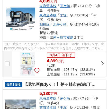
4,899
万円
東海道本線
「
茅ケ崎
」駅 バス15分 「柳
島」 停歩5分
東海道本線
「
平塚
」駅 バス10分 「今
宿」 停歩18分
相模線
「
北茅ケ崎
」駅 徒歩47分車18分
6.9km
新築 / 2階建
神奈川県
茅ヶ崎市
柳島
２丁目
ぜひ一度見ていただきたい、「茅ヶ崎市柳島３期 全2棟 1号棟」です。室
内の空気汚染を抑えるノンホルムアルデヒドを使用した物件です。こちらは
清潔感のある新築戸建て物件です。茅...
8月4日 値下げ
4,899
万
円
4LDK
建物面積：108.47㎡（32.81坪）
土地面積：111.19㎡（33.63坪）
【現地画像あり！】茅ヶ崎市南湖5丁目 売地 51.47坪
売買 | 売地
5,180
万円
東海道本線
「
茅ケ崎
」駅 バス9分 「仲
町」 停歩4分
東海道本線
「
平塚
」駅 バス13分 「茶屋