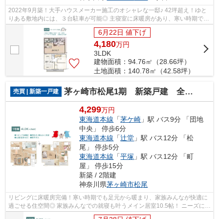
2022年9月築！大手ハウスメーカー施工のオシャレな一邸♪ 42坪超え！ゆと
りある敷地内には、３台駐車が可能◎ 主寝室に床暖房があり、寒い時期でも
足元から暖まります♪ ぜひこの機会にご...
6月22日 値下げ
4,180
万
円
3LDK
建物面積：94.76㎡（28.66坪）
土地面積：140.78㎡（42.58坪）
茅ヶ崎市松尾1期 新築戸建 全1棟
売買 | 新築一戸建
4,299
万円
東海道本線
「
茅ケ崎
」駅 バス9分 「団地
中央」 停歩6分
東海道本線
「
辻堂
」駅 バス12分 「松
尾」 停歩5分
東海道本線
「
平塚
」駅 バス12分 「町
屋」 停歩15分
新築 / 2階建
神奈川県
茅ヶ崎市
松尾
リビングに床暖房完備！寒い時期でも足元から暖まり、家族みんなが快適に
過ごせる住空間◎ 家族みんなでの就寝も叶うメイン居室10.5帖！ ニーズに合
わせて使い分けられるWIC2ヶ所◎