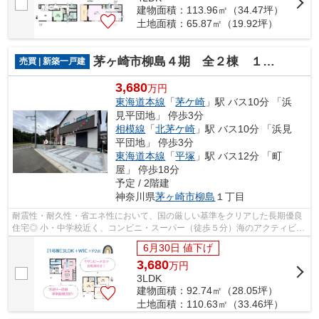
建物面積：113.96㎡（34.47坪）
土地面積：65.87㎡（19.92坪）
茅ヶ崎市柳島４期 全２棟 １号棟
売買 | 新築一戸建
3,680
万円
東海道本線
「
茅ケ崎
」駅 バス10分 「浜
見平団地」 停歩3分
相模線
「
北茅ケ崎
」駅 バス10分 「浜見
平団地」 停歩3分
東海道本線
「
平塚
」駅 バス12分 「町
屋」 停歩18分
予定 / 2階建
神奈川県
茅ヶ崎市
柳島
１丁目
耐震性・耐久性・省エネ性において、国の厳しい基準をクリアした長期優良
住宅◎ 小・中学校近く、コンビニ・スーパー（徒歩５分）海のアクティビテ
ィが満喫できる「サザンビーチちがさ...
6月30日 値下げ
3,680
万
円
3LDK
建物面積：92.74㎡（28.05坪）
土地面積：110.63㎡（33.46坪）