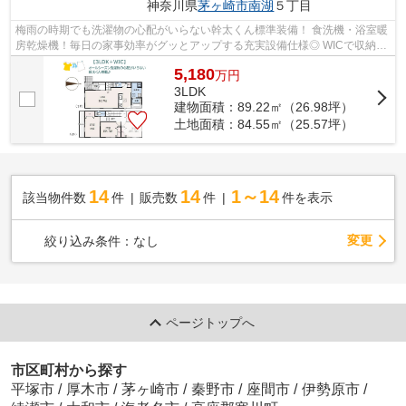
神奈川県
茅ヶ崎市
南湖
５丁目
梅雨の時期でも洗濯物の心配がいらない幹太くん標準装備！ 食洗機・浴室暖
房乾燥機！毎日の家事効率がグッとアップする充実設備仕様◎ WICで収納力
◎ スーパーが徒歩5分のところにあり、...
5,180
万
円
3LDK
建物面積：89.22㎡（26.98坪）
土地面積：84.55㎡（25.57坪）
14
14
1～14
該当物件数
件
販売数
件
件を表示
変更
絞り込み条件：
なし
ページトップへ
市区町村から探す
平塚市
/
厚木市
/
茅ヶ崎市
/
秦野市
/
座間市
/
伊勢原市
/