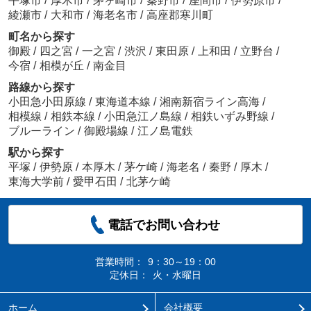
平塚市
/
厚木市
/
茅ヶ崎市
/
秦野市
/
座間市
/
伊勢原市
/
綾瀬市
/
大和市
/
海老名市
/
高座郡寒川町
町名から探す
御殿
/
四之宮
/
一之宮
/
渋沢
/
東田原
/
上和田
/
立野台
/
今宿
/
相模が丘
/
南金目
路線から探す
小田急小田原線
/
東海道本線
/
湘南新宿ライン高海
/
相模線
/
相鉄本線
/
小田急江ノ島線
/
相鉄いずみ野線
/
ブルーライン
/
御殿場線
/
江ノ島電鉄
駅から探す
平塚
/
伊勢原
/
本厚木
/
茅ケ崎
/
海老名
/
秦野
/
厚木
/
東海大学前
/
愛甲石田
/
北茅ケ崎
電話でお問い合わせ
営業時間：
9：30～19：00
定休日：
火・水曜日
ホーム
会社概要