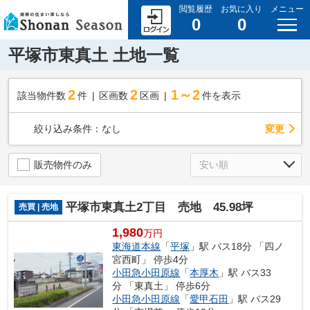
閲覧履歴
お気に入り
メニュー
0
0
平塚市東真土 土地一覧
2
2
1～2
該当物件数
件
区画数
区画
件を表示
変更
絞り込み条件：
なし
販売物件のみ
平塚市東真土2丁目 売地 45.98坪
売買 | 売地
1,980
万円
東海道本線
「
平塚
」駅 バス18分 「四ノ
宮西町」 停歩4分
小田急小田原線
「
本厚木
」駅 バス33
分 「東真土」 停歩6分
小田急小田原線
「
愛甲石田
」駅 バス29