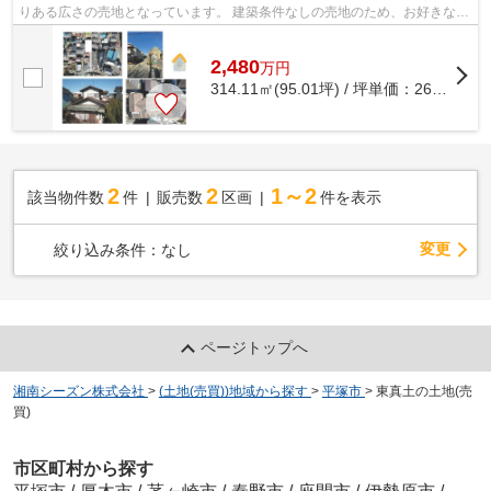
りある広さの売地となっています。 建築条件なしの売地のため、お好きなハ
ウスメーカーにて建築が可能♪ 不動産...
2,480
万
円
314.11㎡(95.01坪) / 坪単価：
26.1
万円
2
2
1～2
該当物件数
件
販売数
区画
件を表示
変更
絞り込み条件：
なし
ページトップへ
湘南シーズン株式会社
>
(土地(売買))地域から探す
>
平塚市
>
東真土の土地(売
買)
市区町村から探す