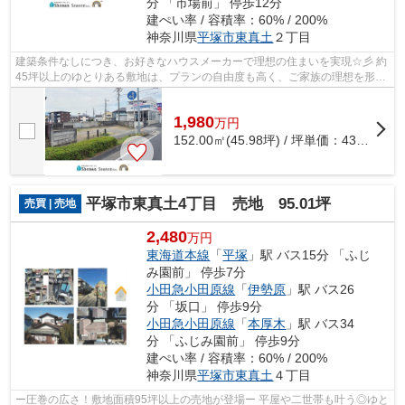
分 「市場前」 停歩12分
建ぺい率 / 容積率：60% / 200%
神奈川県
平塚市
東真土
２丁目
建築条件なしにつき、お好きなハウスメーカーで理想の住まいを実現☆彡 約
45坪以上のゆとりある敷地は、プランの自由度も高く、ご家族の理想を形に
しやすい売地です。ぜひ現地をご覧く...
1,980
万
円
152.00㎡(45.98坪) / 坪単価：
43.07
万円
平塚市東真土4丁目 売地 95.01坪
売買 | 売地
2,480
万円
東海道本線
「
平塚
」駅 バス15分 「ふじ
み園前」 停歩7分
小田急小田原線
「
伊勢原
」駅 バス26
分 「坂口」 停歩9分
小田急小田原線
「
本厚木
」駅 バス34
分 「ふじみ園前」 停歩9分
建ぺい率 / 容積率：60% / 200%
神奈川県
平塚市
東真土
４丁目
ー圧巻の広さ！敷地面積95坪以上の売地が登場ー 平屋や二世帯も叶う◎ゆと