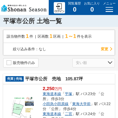
閲覧履歴
お気に入り
メニュー
0
0
平塚市公所 土地一覧
1
1
1～1
該当物件数
件
区画数
区画
件を表示
変更
絞り込み条件：
なし
販売物件のみ
平塚市公所 売地 105.87坪
売買 | 売地
2,250
万円
東海道本線
「
平塚
」駅 バス23分 「公
所」 停歩3分
小田急小田原線
「
東海大学前
」駅 バス22
分 「公所」 停歩4分
東海道本線
「
二宮
」駅 バス24分 「公