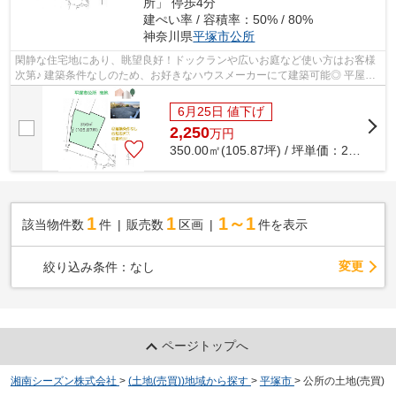
所」 停歩4分
建ぺい率 / 容積率：50% / 80%
神奈川県
平塚市
公所
閑静な住宅地にあり、眺望良好！ドックランや広いお庭など使い方はお客様
次第♪ 建築条件なしのため、お好きなハウスメーカーにて建築可能◎ 平屋や
二世帯も叶うゆとりある広さ105坪以上...
6月25日 値下げ
2,250
万
円
350.00㎡(105.87坪) / 坪単価：
21.25
万
1
1
1～1
該当物件数
件
販売数
区画
件を表示
変更
絞り込み条件：
なし
ページトップへ
湘南シーズン株式会社
>
(土地(売買))地域から探す
>
平塚市
>
公所の土地(売買)