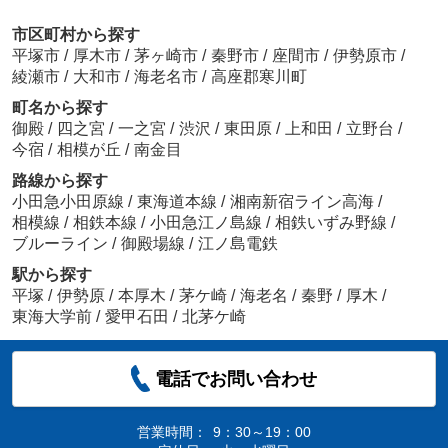
市区町村から探す
平塚市
/
厚木市
/
茅ヶ崎市
/
秦野市
/
座間市
/
伊勢原市
/
綾瀬市
/
大和市
/
海老名市
/
高座郡寒川町
町名から探す
御殿
/
四之宮
/
一之宮
/
渋沢
/
東田原
/
上和田
/
立野台
/
今宿
/
相模が丘
/
南金目
路線から探す
小田急小田原線
/
東海道本線
/
湘南新宿ライン高海
/
相模線
/
相鉄本線
/
小田急江ノ島線
/
相鉄いずみ野線
/
ブルーライン
/
御殿場線
/
江ノ島電鉄
駅から探す
平塚
/
伊勢原
/
本厚木
/
茅ケ崎
/
海老名
/
秦野
/
厚木
/
東海大学前
/
愛甲石田
/
北茅ケ崎
電話でお問い合わせ
営業時間：
9：30～19：00