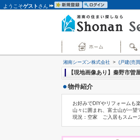
ようこそ
ゲスト
さん
湘南シーズン株式会社
>
(戸建(売
【現地画像あり】秦野市曽屋 
物件紹介
お好みでDIYやリフォームも
山々に囲まれ、富士山が一望
現況：空家 ご入居もスムー