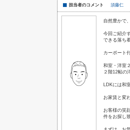
担当者のコメント
須藤仁
自然豊かで
今回ご紹介す
できる落ち
カーポート
和室・洋室
２階12帖
LDKには和
お家賃と変
お客様の笑
件をお探し
まずは、お