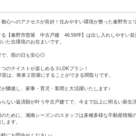
、都心へのアクセスが良好！住みやすい環境が整った秦野市エ
る【秦野市曽屋 中古戸建 46.59坪】は出し入れしやすい
着いた住環境のお住まいです。
付で、雨の日も安心◎
２つのテイストが楽しめる３LDKプラン！
の洋室は、将来２部屋にすることができる間取りです。
室が隣接し、家事・育児・客間と大活躍いたします♪
わらない返済額が叶う中古戸建てで、今まで以上に明るい新生
顔のために、湘南シーズンのスタッフは多種多様な不動産情報
致します。
気軽にお問合せください♪