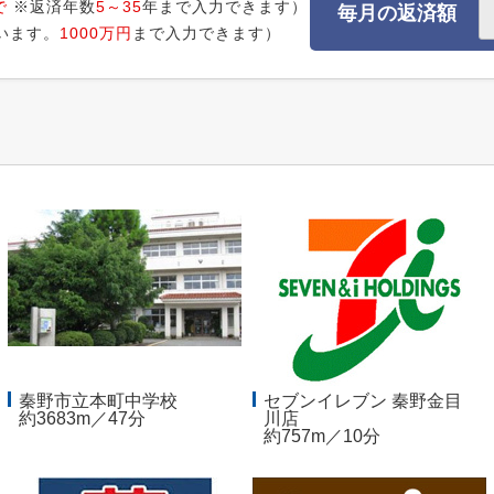
で
※返済年数
5～35
年まで入力できます）
毎月の返済額
います。
1000万円
まで入力できます）
秦野市立本町中学校
セブンイレブン 秦野金目
約3683m／47分
川店
約757m／10分