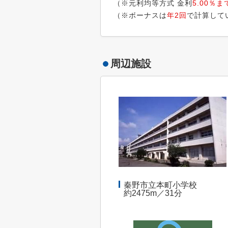
（※元利均等方式 金利
5.00％ま
（※ボーナスは
年2回
で計算して
周辺施設
秦野市立本町小学校
約2475m／31分