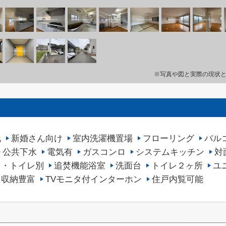
※写真や図と実際の現状
地
新婚さん向け
室内洗濯機置場
フローリング
バル
公共下水
電気有
ガスコンロ
システムキッチン
対
ス・トイレ別
追焚機能浴室
洗面台
トイレ２ヶ所
ユ
収納豊富
TVモニタ付インターホン
住戸内覧可能