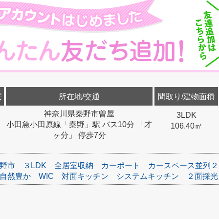
安
所在地/交通
間取り/建物面積
神奈川県秦野市曽屋
3LDK
小田急小田原線「秦野」駅 バス10分 「才
106.40㎡
ヶ分」 停歩7分
野市
３LDK
全居室収納
カーポート
カースペース並列２
自然豊か
WIC
対面キッチン
システムキッチン
２面採光