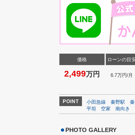
価格
ローンの目
2,499
万円
6.7万円/月
POINT
小田急線
秦野駅
秦
平坦
空家
南向き
PHOTO GALLERY