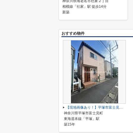
神奈川県海老名市社家２丁目
相模線「社家」駅 徒歩14分
新築
おすすめ物件
【現地画像あり！】平塚市富士見町 中古戸建 88.55平米
神奈川県平塚市富士見町
東海道本線「平塚」駅
築15年