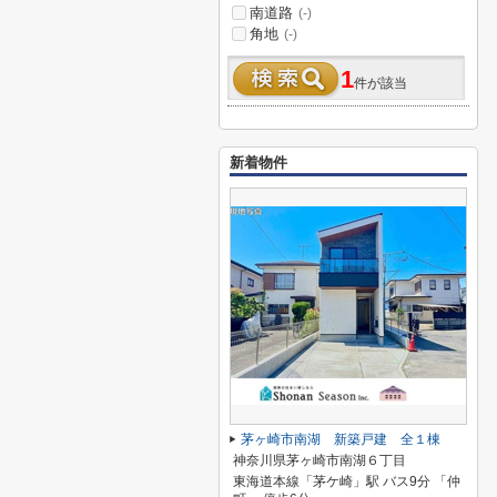
南道路
(-)
角地
(-)
1
件が該当
新着物件
茅ヶ崎市南湖 新築戸建 全１棟
神奈川県茅ヶ崎市南湖６丁目
東海道本線「茅ケ崎」駅 バス9分 「仲