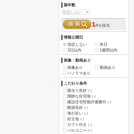
築年数
1
件が該当
情報公開日
指定しない
本日
3日以内
1週間以内
画像・動画あり
画像あり
動画あり
パノラマあり
こだわり条件
陽当り良好
(-)
閑静な住宅地
(-)
建設住宅性能評価書付
(-)
眺望良好
(-)
海が近い
(-)
好立地
(-)
ロフト付き
(-)
バルコニー
(-)