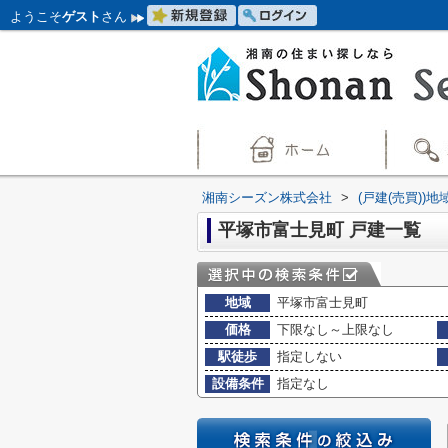
ようこそ
ゲスト
さん
湘南シーズン株式会社
>
(戸建(売買))
平塚市富士見町 戸建一覧
地域
平塚市富士見町
価格
下限なし～上限なし
駅徒歩
指定しない
設備条件
指定なし