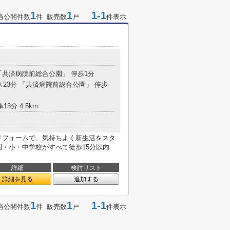
1
1
1-1
当公開件数
件 販売数
戸
件表示
 「共済病院前総合公園」 停歩1分
ス23分 「共済病院前総合公園」 停歩
13分 4.5km
リフォームで、気持ちよく新生活をスタ
育園・小・中学校がすべて徒歩15分以内
詳細
検討リスト
詳細を見る
追加する
1
1
1-1
当公開件数
件 販売数
戸
件表示