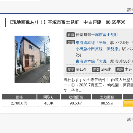
該
【現地画像あり！】平塚市富士見町 中古戸建 88.55平米
神奈川県
平塚市
富士見町
住所
交通
東海道本線
「
平塚
」駅 バス9分
小田急小田原線
「
伊勢原
」駅 バ
2分
東海道本線
「
大磯
」駅 徒歩56分車
築15年
2階建
木造
築年
階数
構造
当社おすすめの専任物件！ 内装＆外壁
ート◎（2026.7月完工） 幼稚園・保
で、子育...
価格
間取り
建物面積
土地面積
2,780
万円
4LDK
98.53㎡
88.55㎡
該