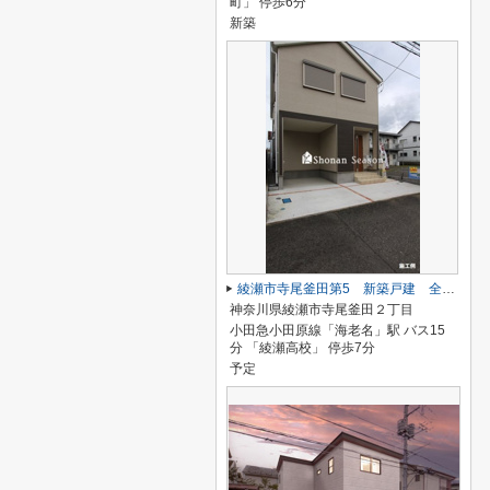
町」 停歩6分
新築
綾瀬市寺尾釜田第5 新築戸建 全1棟
神奈川県綾瀬市寺尾釜田２丁目
小田急小田原線「海老名」駅 バス15
分 「綾瀬高校」 停歩7分
予定