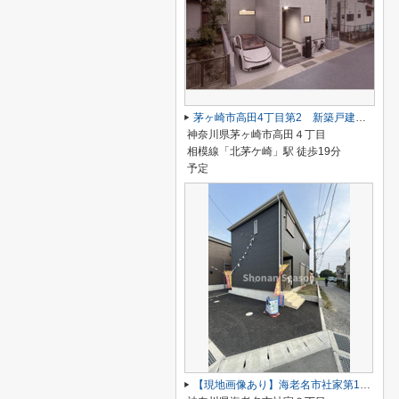
茅ヶ崎市高田4丁目第2 新築戸建 全1棟
神奈川県茅ヶ崎市高田４丁目
相模線「北茅ケ崎」駅 徒歩19分
予定
【現地画像あり】海老名市社家第16 全10棟 10号棟