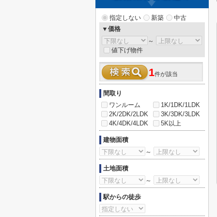
指定しない
新築
中古
▼価格
～
値下げ物件
1
件が該当
間取り
ワンルーム
1K/1DK/1LDK
2K/2DK/2LDK
3K/3DK/3LDK
4K/4DK/4LDK
5K以上
建物面積
～
土地面積
～
駅からの徒歩