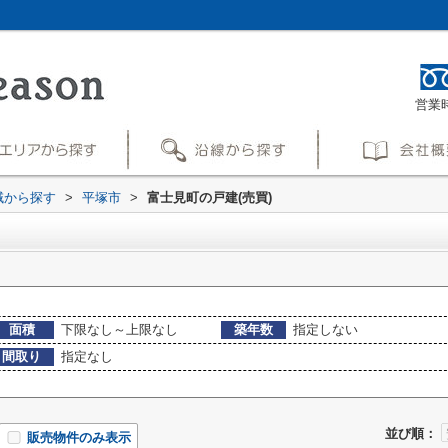
営業時
地域から探す
>
平塚市
>
富士見町の戸建(売買)
面積
下限なし～上限なし
築年数
指定しない
間取り
指定なし
並び順：
販売物件のみ表示