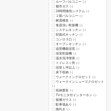
ルーフバルコニー
(-)
都市ガス
(-)
24時間換気システム
(-)
２面バルコニー
(-)
耐震構造
(-)
食器洗い乾燥機
(-)
システムキッチン
(-)
対面式キッチン
(-)
コンロ３口
(-)
オープンキッチン
(-)
追焚機能浴室
(-)
浴室乾燥機
(-)
温水洗浄便座
(-)
トイレ２ヶ所
(-)
浴室１坪以上
(-)
床下収納
(-)
ウォークインクロゼット
(-)
ウォークインシューズクロゼット
(-)
収納豊富
(-)
TVモニタ付インターホン
(-)
複層ガラス
(-)
駐車場あり
(-)
南向き
(-)