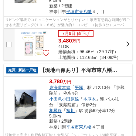
5.0km
新築 / 2階建
神奈川県
平塚市
東八幡
４丁目
リビング階段でコミュニケーションがとりやすい！ 家族有意義な時間が過ご
せる大型リビング(１９．６帖）が魅力的！ コンビニ（徒歩３分）スーパー
（徒歩５分）小・中学校近く、暮らし...
7月9日 値下げ
3,480
万
円
4LDK
建物面積：96.46㎡（29.17坪）
土地面積：112.68㎡（34.08坪）
【現地画像あり】平塚市東八幡６期 全3棟 1号棟
売買 | 新築一戸建
3,780
万円
東海道本線
「
平塚
」駅 バス13分 「泉蔵
院前」 停歩4分
小田急小田原線
「
本厚木
」駅 バス41
分 「泉蔵院前」 停歩2分
相模線
「
寒川
」駅 徒歩62分車12分
5.0km
新築 / 2階建
神奈川県
平塚市
東八幡
４丁目
現地堂々完成！住戸内覧可能！ 大型SC「ジ・アウトレット湘南平塚」や