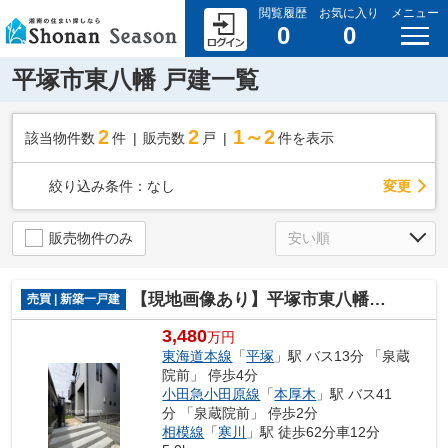
閲覧履歴
お気に入り
メニュー
0
0
平塚市東八幡 戸建一覧
2
2
1～2
該当物件数
件
販売数
戸
件を表示
変更
絞り込み条件：
なし
販売物件のみ
【現地画像あり】平塚市東八幡６期 全3棟 3号棟
売買 | 新築一戸建
3,480
万円
東海道本線
「
平塚
」駅 バス13分 「泉蔵
院前」 停歩4分
小田急小田原線
「
本厚木
」駅 バス41
分 「泉蔵院前」 停歩2分
相模線
「
寒川
」駅 徒歩62分車12分