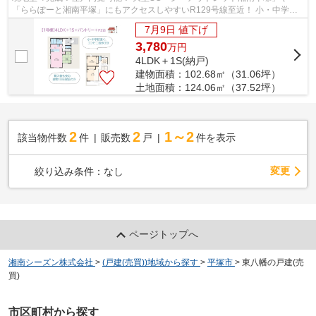
「ららぽーと湘南平塚」にもアクセスしやすいR129号線至近！ 小・中学校
近く、コンビニ（徒歩３分）暮らしやすさ...
7月9日 値下げ
3,780
万
円
4LDK＋1S(納戸)
建物面積：102.68㎡（31.06坪）
土地面積：124.06㎡（37.52坪）
2
2
1～2
該当物件数
件
販売数
戸
件を表示
変更
絞り込み条件：
なし
ページトップへ
湘南シーズン株式会社
>
(戸建(売買))地域から探す
>
平塚市
>
東八幡の戸建(売
買)
市区町村から探す