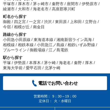
平塚市
/
厚木市
/
茅ヶ崎市
/
秦野市
/
座間市
/
伊勢原市
/
綾瀬市
/
大和市
/
海老名市
/
高座郡寒川町
町名から探す
御殿
/
四之宮
/
一之宮
/
渋沢
/
東田原
/
上和田
/
立野台
/
今宿
/
相模が丘
/
南金目
路線から探す
小田急小田原線
/
東海道本線
/
湘南新宿ライン高海
/
相模線
/
相鉄本線
/
小田急江ノ島線
/
相鉄いずみ野線
/
ブルーライン
/
御殿場線
/
江ノ島電鉄
駅から探す
平塚
/
伊勢原
/
本厚木
/
茅ケ崎
/
海老名
/
秦野
/
厚木
/
東海大学前
/
愛甲石田
/
北茅ケ崎
電話でお問い合わせ
営業時間：
9：30～19：00
定休日：
火・水曜日