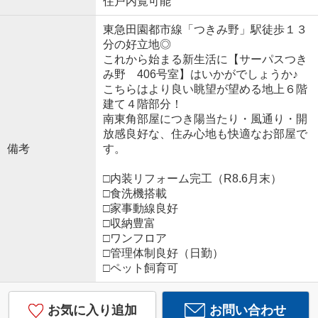
住戸内覧可能
東急田園都市線「つきみ野」駅徒歩１３
分の好立地◎
これから始まる新生活に【サーパスつき
み野 406号室】はいかがでしょうか♪
こちらはより良い眺望が望める地上６階
建て４階部分！
南東角部屋につき陽当たり・風通り・開
放感良好な、住み心地も快適なお部屋で
備考
す。
□内装リフォーム完工（R8.6月末）
□食洗機搭載
□家事動線良好
□収納豊富
□ワンフロア
□管理体制良好（日勤）
□ペット飼育可
お気に入り追加
お問い合わせ