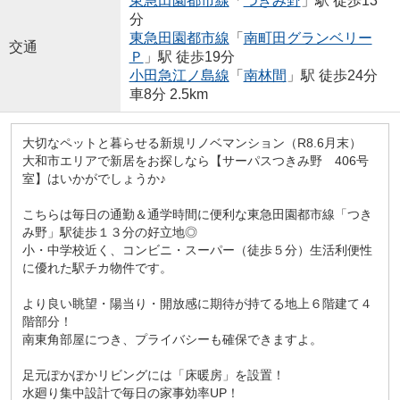
東急田園都市線
「
つきみ野
」駅 徒歩13
分
東急田園都市線
「
南町田グランベリー
交通
Ｐ
」駅 徒歩19分
小田急江ノ島線
「
南林間
」駅 徒歩24分
車8分 2.5km
大切なペットと暮らせる新規リノベマンション（R8.6月末）
大和市エリアで新居をお探しなら【サーパスつきみ野 406号
室】はいかがでしょうか♪
こちらは毎日の通勤＆通学時間に便利な東急田園都市線「つき
み野」駅徒歩１３分の好立地◎
小・中学校近く、コンビニ・スーパー（徒歩５分）生活利便性
に優れた駅チカ物件です。
より良い眺望・陽当り・開放感に期待が持てる地上６階建て４
階部分！
南東角部屋につき、プライバシーも確保できますよ。
足元ぽかぽかリビングには「床暖房」を設置！
水廻り集中設計で毎日の家事効率UP！