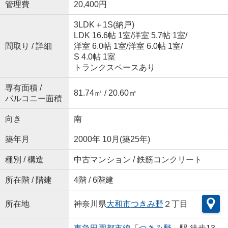
管理費
20,400円
3LDK＋1S(納戸)
LDK 16.6帖 1室
/
洋室 5.7帖 1室
/
間取り / 詳細
洋室 6.0帖 1室
/
洋室 6.0帖 1室
/
S 4.0帖 1室
トランクスペースあり
専有面積 /
81.74㎡ / 20.60㎡
バルコニー面積
向き
南
築年月
2000年 10月(築25年)
種別 / 構造
中古マンション / 鉄筋コンクリート
所在階 / 階建
4階 / 6階建
所在地
神奈川県
大和市
つきみ野
２丁目