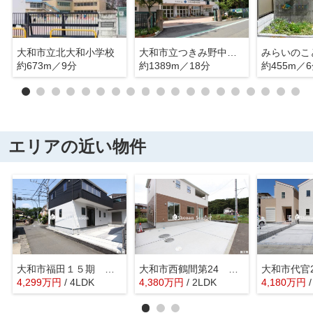
大和市立北大和小学校
大和市立つきみ野中学校
みらいのこ
約673m／9分
約1389m／18分
約455m／
エリアの近い物件
大和市福田１５期 全２棟 ２号棟
大和市西鶴間第24 全2棟 1号棟
4,299
万
円
/ 4LDK
4,380
万
円
/ 2LDK
4,180
万
円