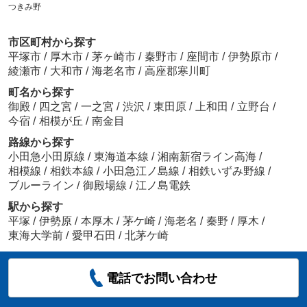
つきみ野
市区町村から探す
平塚市
/
厚木市
/
茅ヶ崎市
/
秦野市
/
座間市
/
伊勢原市
/
綾瀬市
/
大和市
/
海老名市
/
高座郡寒川町
町名から探す
御殿
/
四之宮
/
一之宮
/
渋沢
/
東田原
/
上和田
/
立野台
/
今宿
/
相模が丘
/
南金目
路線から探す
小田急小田原線
/
東海道本線
/
湘南新宿ライン高海
/
相模線
/
相鉄本線
/
小田急江ノ島線
/
相鉄いずみ野線
/
ブルーライン
/
御殿場線
/
江ノ島電鉄
駅から探す
平塚
/
伊勢原
/
本厚木
/
茅ケ崎
/
海老名
/
秦野
/
厚木
/
東海大学前
/
愛甲石田
/
北茅ケ崎
電話でお問い合わせ