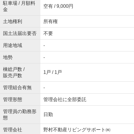
駐車場 / 月額料
空有 / 9,000円
金
土地権利
所有権
国土法届出要否
不要
用途地域
-
地勢
-
棟総戸数 /
1戸 / 1戸
販売戸数
管理組合有無
-
管理形態
管理会社に全部委託
管理員の勤務形
日勤
態
管理会社
野村不動産リビングサポート㈱