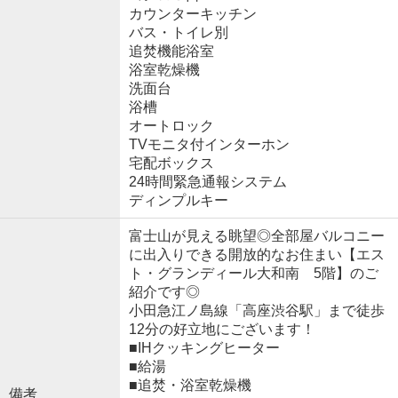
カウンターキッチン
バス・トイレ別
追焚機能浴室
浴室乾燥機
洗面台
浴槽
オートロック
TVモニタ付インターホン
宅配ボックス
24時間緊急通報システム
ディンプルキー
富士山が見える眺望◎全部屋バルコニー
に出入りできる開放的なお住まい【エス
ト・グランディール大和南 5階】のご
紹介です◎
小田急江ノ島線「高座渋谷駅」まで徒歩
12分の好立地にございます！
■IHクッキングヒーター
■給湯
■追焚・浴室乾燥機
備考