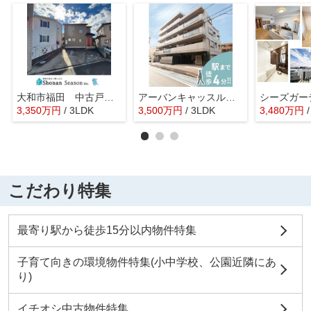
大和市福田 中古戸建 38.07坪
アーバンキャッスル南林間
シーズガー
3,350
万
円
/ 3LDK
3,500
万
円
/ 3LDK
3,480
万
円
こだわり特集
最寄り駅から徒歩15分以内物件特集
子育て向きの環境物件特集(小中学校、公園近隣にあ
り)
イチオシ中古物件特集