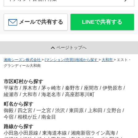
メールで共有する
LINEで共有する
ページトップへ
湘南シーズン株式会社
>
(マンション(売買))地域から探す
>
大和市
>
エスト・
グランディール大和南
市区町村から探す
平塚市
/
厚木市
/
茅ヶ崎市
/
秦野市
/
座間市
/
伊勢原市
/
綾瀬市
/
大和市
/
海老名市
/
高座郡寒川町
町名から探す
御殿
/
四之宮
/
一之宮
/
渋沢
/
東田原
/
上和田
/
立野台
/
今宿
/
相模が丘
/
南金目
路線から探す
小田急小田原線
/
東海道本線
/
湘南新宿ライン高海
/