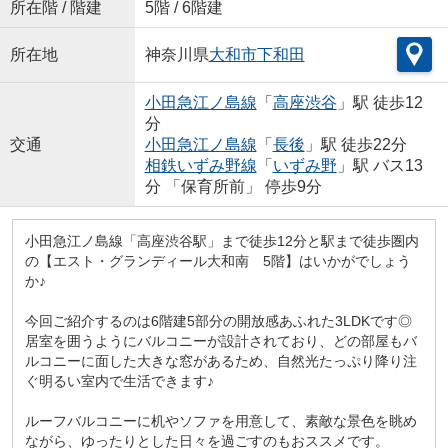
所在階 / 階建
5階 / 6階建
所在地
神奈川県
大和市
下和田
小田急江ノ島線
「
高座渋谷
」駅 徒歩12
分
交通
小田急江ノ島線
「
長後
」駅 徒歩22分
相鉄いずみ野線
「
いずみ野
」駅 バス13
分 「保育所前」 停歩9分
小田急江ノ島線「高座渋谷駅」まで徒歩12分と駅まで徒歩圏内
の【エスト・グランディール大和南 5階】はいかがでしょう
か♪
今回ご紹介するのは6階建5部分の開放感あふれた3LDKです◎
居室を囲うようにバルコニーが設計されており、どの部屋もバ
ルコニーに面した大きな窓があるため、自然光たっぷり降り注
ぐ明るい室内で生活できます♪
ルーフバルコニーに机やソファを用意して、素敵な景色を眺め
ながら、ゆったりとした日々を過ごすのもおススメです。