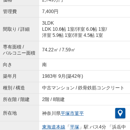
管理費
7,400円
3LDK
間取り / 詳細
LDK 10.6帖 1室
/
洋室 6.0帖 1室
/
洋室 5.9帖 1室
/
洋室 4.5帖 1室
専有面積 /
74.22㎡ / 7.59㎡
バルコニー面積
向き
南
築年月
1983年 9月(築42年)
種別 / 構造
中古マンション / 鉄骨鉄筋コンクリート
所在階 / 階建
2階 / 8階建
所在地
神奈川県
平塚市
菫平
東海道本線
「
平塚
」駅 バス4分 「浜岳中