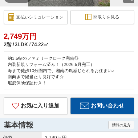
支払いシミュレーション
間取りを見る
2,749万円
2階
3LDK
74.22㎡
約3.5帖のファミリークローク完備◎
内装新規リフォーム済み！（2026.5月完工）
海まで徒歩10分圏内で、湘南の風感じられるお住まい♪
南向きで陽当たり良好です☆
瑕疵保険保証付き！
お気に入り追加
お問い合わせ
基本情報
情報の見方
価格
2,749万円