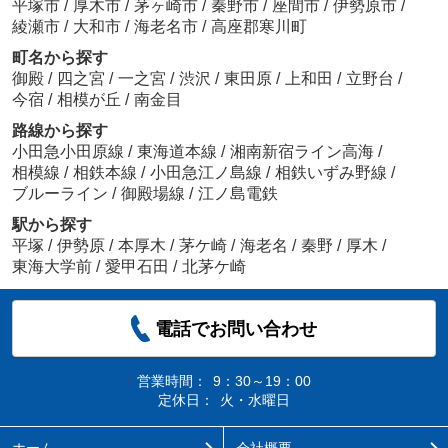
平塚市
/
厚木市
/
茅ヶ崎市
/
秦野市
/
座間市
/
伊勢原市
/
綾瀬市
/
大和市
/
海老名市
/
高座郡寒川町
町名から探す
御殿
/
四之宮
/
一之宮
/
渋沢
/
東田原
/
上和田
/
立野台
/
今宿
/
相模が丘
/
南金目
路線から探す
小田急小田原線
/
東海道本線
/
湘南新宿ライン高海
/
相模線
/
相鉄本線
/
小田急江ノ島線
/
相鉄いずみ野線
/
ブルーライン
/
御殿場線
/
江ノ島電鉄
駅から探す
平塚
/
伊勢原
/
本厚木
/
茅ケ崎
/
海老名
/
秦野
/
厚木
/
東海大学前
/
愛甲石田
/
北茅ケ崎
電話でお問い合わせ
営業時間：
9：30～19：00
定休日：
火・水曜日