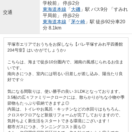
学校前」 停歩2分
東海道本線
「
大磯
」駅 バス9分 「すみれ
交通
平局前」 停歩2分
東海道本線
「
茅ケ崎
」駅 徒歩92分車20
分 8.1km
平塚市エリアでおうちをお探しなら【パレ平塚すみれ平四番館
204号室】はいかがでしょうか♪
こちらは、海まで徒歩10分圏内で、湘南の風感じられるお住ま
いです。
南向きにつき、室内には明るい日差しが差し込み、陽当たり良
好です☆
気になる間取りは、使い勝手の良い３LDKとなっております。
3.5帖の広々ファミリークロークには、散らかりがちな小物や季
節物もたっぷり収納できますよ◎
内装は、トイレやお風呂・キッチンなどの水回りはもちろん、
クロスやフロアなど新規リフォームが完了しておりますので、
気持ちよく新生活をスタートできる環境にございます！
都市ガスにつき、ランニングコスト面も◎