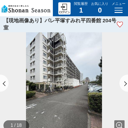
閲覧履歴
お気に入り
メニュー
1
0
【現地画像あり】パレ平塚すみれ平四番館 204号
室
1 / 18