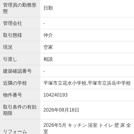
管理員の勤務形
日勤
態
管理会社
-
取引態様
仲介
現況
空家
引渡し
相談
建築確認番号
-
近隣の学校
平塚市立花水小学校,平塚市立浜岳中学校
物件番号
104240193
取引条件の有効
2026年08月18日
期限
2026年5月 キッチン 浴室 トイレ 壁 床 全
リフォーム
室