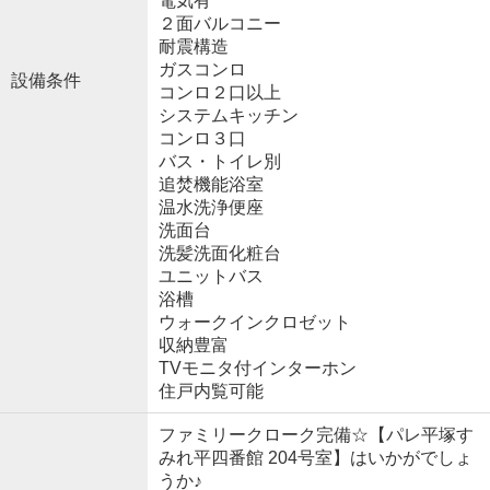
電気有
２面バルコニー
耐震構造
ガスコンロ
設備条件
コンロ２口以上
システムキッチン
コンロ３口
バス・トイレ別
追焚機能浴室
温水洗浄便座
洗面台
洗髪洗面化粧台
ユニットバス
浴槽
ウォークインクロゼット
収納豊富
TVモニタ付インターホン
住戸内覧可能
ファミリークローク完備☆【パレ平塚す
みれ平四番館 204号室】はいかがでしょ
うか♪