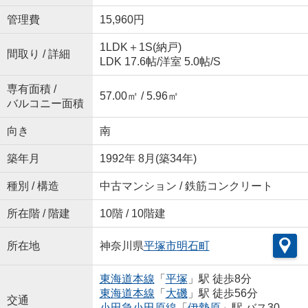
管理費
15,960円
1LDK＋1S(納戸)
間取り / 詳細
LDK 17.6帖
/
洋室 5.0帖
/
S
専有面積 /
57.00㎡ / 5.96㎡
バルコニー面積
向き
南
築年月
1992年 8月(築34年)
種別 / 構造
中古マンション / 鉄筋コンクリート
所在階 / 階建
10階 / 10階建
所在地
神奈川県
平塚市
明石町
東海道本線
「
平塚
」駅 徒歩8分
東海道本線
「
大磯
」駅 徒歩56分
交通
小田急小田原線
「
伊勢原
」駅 バス30