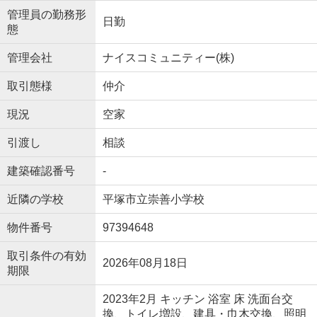
管理員の勤務形
日勤
態
管理会社
ナイスコミュニティー(株)
取引態様
仲介
現況
空家
引渡し
相談
建築確認番号
-
近隣の学校
平塚市立崇善小学校
物件番号
97394648
取引条件の有効
2026年08月18日
期限
2023年2月 キッチン 浴室 床 洗面台交
換、トイレ増設、建具・巾木交換、照明