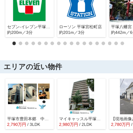
セブン-イレブン平塚宮の前店
ローソン 平塚宮松町店
平塚八幡宮
約200m／3分
約201m／3分
約442m／
エリアの近い物件
平塚市豊田本郷 中古戸建 45.14坪
マイキャッスル平塚ロイヤルステージ
2,790
万
円
/ 3LDK
2,980
万
円
/ 2LDK
2,780
万
円