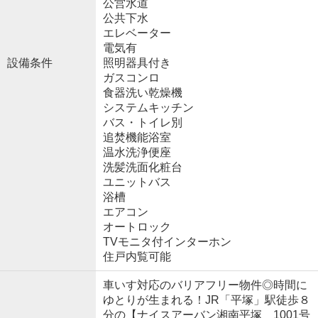
公営水道
公共下水
エレベーター
電気有
設備条件
照明器具付き
ガスコンロ
食器洗い乾燥機
システムキッチン
バス・トイレ別
追焚機能浴室
温水洗浄便座
洗髪洗面化粧台
ユニットバス
浴槽
エアコン
オートロック
TVモニタ付インターホン
住戸内覧可能
車いす対応のバリアフリー物件◎時間に
ゆとりが生まれる！JR「平塚」駅徒歩８
分の【ナイスアーバン湘南平塚 1001号