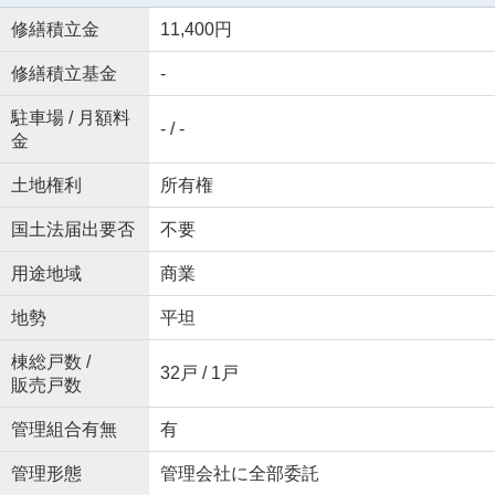
修繕積立金
11,400円
修繕積立基金
-
駐車場 / 月額料
- / -
金
土地権利
所有権
国土法届出要否
不要
用途地域
商業
地勢
平坦
棟総戸数 /
32戸 / 1戸
販売戸数
管理組合有無
有
管理形態
管理会社に全部委託