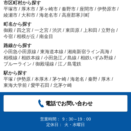
市区町村から探す
平塚市
/
厚木市
/
茅ヶ崎市
/
秦野市
/
座間市
/
伊勢原市
/
綾瀬市
/
大和市
/
海老名市
/
高座郡寒川町
町名から探す
御殿
/
四之宮
/
一之宮
/
渋沢
/
東田原
/
上和田
/
立野台
/
今宿
/
相模が丘
/
南金目
路線から探す
小田急小田原線
/
東海道本線
/
湘南新宿ライン高海
/
相模線
/
相鉄本線
/
小田急江ノ島線
/
相鉄いずみ野線
/
ブルーライン
/
御殿場線
/
江ノ島電鉄
駅から探す
平塚
/
伊勢原
/
本厚木
/
茅ケ崎
/
海老名
/
秦野
/
厚木
/
東海大学前
/
愛甲石田
/
北茅ケ崎
電話でお問い合わせ
営業時間：
9：30～19：00
定休日：
火・水曜日