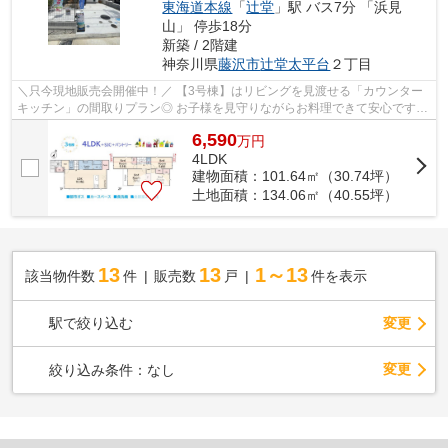
東海道本線
「
辻堂
」駅 バス7分 「浜見
山」 停歩18分
新築 / 2階建
神奈川県
藤沢市
辻堂太平台
２丁目
＼只今現地販売会開催中！／ 【3号棟】はリビングを見渡せる「カウンター
キッチン」の間取りプラン◎ お子様を見守りながらお料理できて安心です☆
LDK18帖あり、家族団らんの場にピッタ...
6,590
万
円
4LDK
建物面積：101.64㎡（30.74坪）
土地面積：134.06㎡（40.55坪）
13
13
1～13
該当物件数
件
販売数
戸
件を表示
駅で絞り込む
変更
変更
絞り込み条件：
なし