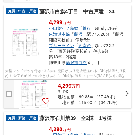
藤沢市白旗4丁目 中古戸建 34.78坪
売買 | 中古一戸建
4,299
万円
小田急江ノ島線
「
善行
」駅 徒歩16分
東海道本線
「
藤沢
」駅 バス20分 「藤沢
翔陵高校前」 停歩5分
ブルーライン
「
湘南台
」駅 バス22
分 「藤沢翔陵高校前」 停歩5分
築18年 / 2階建
神奈川県
藤沢市
白旗
４丁目
大型ウッドデッキ付き♪３方向に開口があり開放感溢れるLDKは陽当たり良
好！ 全室６帖以上のゆとりある３LDK◎内装リフォーム(R8.8月)の快適な新
生活を叶える住まいです。ぜひ新居にご検...
4,299
万
円
3LDK
建物面積：90.88㎡（27.49坪）
土地面積：115.00㎡（34.78坪）
藤沢市石川第39 全2棟 1号棟
売買 | 新築一戸建
4,380
万円