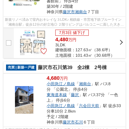
書館前」 停歩4分
築30年 / 2階建
神奈川県
藤沢市
湘南台
７丁目
新規リノベ済みで室内おキレイな３LDK♪ 相鉄線・市営地下鉄ブルーライン
「湘南台駅」徒歩12分の好立地◎ ２階リビングはバルコニーに面した大きな
窓や出窓から自然光取り入れ、家族団ら...
7月3日 値下げ
4,480
万
円
3LDK
建物面積：127.63㎡（38.6坪）
土地面積：101.43㎡（30.68坪）
藤沢市石川第39 全2棟 2号棟
売買 | 新築一戸建
4,680
万円
小田急江ノ島線
「
湘南台
」駅 バス8
分 「公園北」 停歩4分
東海道本線
「
藤沢
」駅 バス37分 「一色
上」 停歩6分
小田急江ノ島線
「
六会日大前
」駅 徒歩33
分車10分 2.8km
予定 / 2階建
神奈川県
藤沢市
石川
６丁目