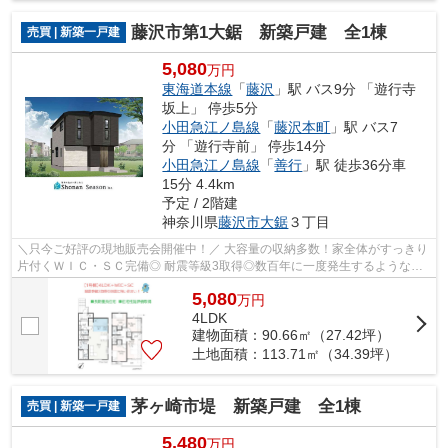
藤沢市第1大鋸 新築戸建 全1棟
売買 | 新築一戸建
5,080
万円
東海道本線
「
藤沢
」駅 バス9分 「遊行寺
坂上」 停歩5分
小田急江ノ島線
「
藤沢本町
」駅 バス7
分 「遊行寺前」 停歩14分
小田急江ノ島線
「
善行
」駅 徒歩36分車
15分 4.4km
予定 / 2階建
神奈川県
藤沢市
大鋸
３丁目
＼只今ご好評の現地販売会開催中！／ 大容量の収納多数！家全体がすっきり
片付くＷＩＣ・ＳＣ完備◎ 耐震等級3取得◎数百年に一度発生するような大
きな地震が起きても安心！ 小・中学校...
5,080
万
円
4LDK
建物面積：90.66㎡（27.42坪）
土地面積：113.71㎡（34.39坪）
茅ヶ崎市堤 新築戸建 全1棟
売買 | 新築一戸建
5,480
万円