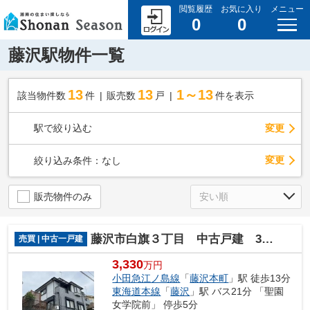
閲覧履歴
お気に入り
メニュー
0
0
藤沢駅物件一覧
13
13
1～13
該当物件数
件
販売数
戸
件を表示
駅で絞り込む
変更
変更
絞り込み条件：
なし
販売物件のみ
藤沢市白旗３丁目 中古戸建 36.41坪
売買 | 中古一戸建
3,330
万円
小田急江ノ島線
「
藤沢本町
」駅 徒歩13分
東海道本線
「
藤沢
」駅 バス21分 「聖園
女学院前」 停歩5分