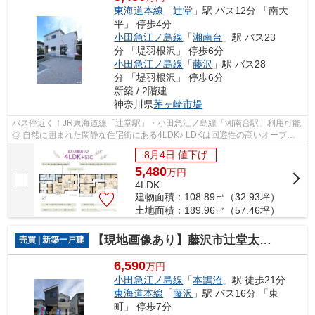
東海道本線
「
辻堂
」駅 バス12分 「南大
平」 停歩4分
小田急江ノ島線
「
湘南台
」駅 バス23
分 「堤羽根沢」 停歩6分
小田急江ノ島線
「
藤沢
」駅 バス28
分 「堤羽根沢」 停歩6分
新築 / 2階建
神奈川県
茅ヶ崎市
堤
バス停近く！JR東海道線「辻堂駅」・小田急江ノ島線「湘南台駅」利用可能
◎ 自然に囲まれた閑静な住宅街にある4LDK♪ LDKは回遊性の高いオープン
キッチンがあり、家族との会話も弾みます...
8月4日 値下げ
5,480
万
円
4LDK
建物面積：108.89㎡（32.93坪）
土地面積：189.96㎡（57.46坪）
【現地画像あり】藤沢市辻堂太平台２丁目3期 全3棟 3号棟
売買 | 新築一戸建
6,590
万円
小田急江ノ島線
「
本鵠沼
」駅 徒歩21分
東海道本線
「
藤沢
」駅 バス16分 「東
町」 停歩7分