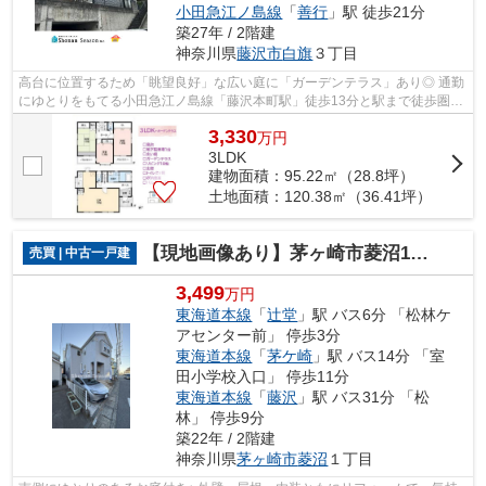
小田急江ノ島線
「
善行
」駅 徒歩21分
築27年 / 2階建
神奈川県
藤沢市
白旗
３丁目
高台に位置するため「眺望良好」な広い庭に「ガーデンテラス」あり◎ 通勤
にゆとりをもてる小田急江ノ島線「藤沢本町駅」徒歩13分と駅まで徒歩圏！
詳細は「湘南シーズン」までお気軽に...
3,330
万
円
3LDK
建物面積：95.22㎡（28.8坪）
土地面積：120.38㎡（36.41坪）
【現地画像あり】茅ヶ崎市菱沼1丁目 中古戸建 30.25坪
売買 | 中古一戸建
3,499
万円
東海道本線
「
辻堂
」駅 バス6分 「松林ケ
アセンター前」 停歩3分
東海道本線
「
茅ケ崎
」駅 バス14分 「室
田小学校入口」 停歩11分
東海道本線
「
藤沢
」駅 バス31分 「松
林」 停歩9分
築22年 / 2階建
神奈川県
茅ヶ崎市
菱沼
１丁目