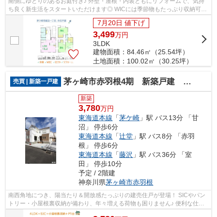
南側にゆとりのあるお庭付き♪ 外壁・屋根・内装ともにリフォームで、気持
ち良く新生活をスタートいただけます◎ WICには季節物もたっぷり収納可
能！ ロフトのあるお部屋は開放感があり...
7月20日 値下げ
3,499
万
円
3LDK
建物面積：84.46㎡（25.54坪）
土地面積：100.02㎡（30.25坪）
茅ヶ崎市赤羽根4期 新築戸建 全１棟
売買 | 新築一戸建
新築
3,780
万円
東海道本線
「
茅ケ崎
」駅 バス13分 「甘
沼」 停歩6分
東海道本線
「
辻堂
」駅 バス8分 「赤羽
根」 停歩6分
東海道本線
「
藤沢
」駅 バス36分 「室
田」 停歩10分
予定 / 2階建
神奈川県
茅ヶ崎市
赤羽根
南西角地につき、陽当たり＆開放感たっぷりの建売住戸が登場！ SICやパン
トリー・小屋根裏収納が備わり、年々増える荷物も困りません♪ 便利な仕様
設備も豊富にラインナップされた４LDK...