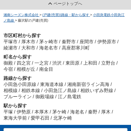
ページトップへ
湘南シーズン株式会社
>
(戸建(売買))路線・駅から探す
>
小田急電鉄小田急江
ノ島線
>
藤沢駅の戸建(売買)
市区町村から探す
平塚市
/
厚木市
/
茅ヶ崎市
/
秦野市
/
座間市
/
伊勢原市
/
綾瀬市
/
大和市
/
海老名市
/
高座郡寒川町
町名から探す
御殿
/
四之宮
/
一之宮
/
渋沢
/
東田原
/
上和田
/
立野台
/
今宿
/
相模が丘
/
南金目
路線から探す
小田急小田原線
/
東海道本線
/
湘南新宿ライン高海
/
相模線
/
相鉄本線
/
小田急江ノ島線
/
相鉄いずみ野線
/
ブルーライン
/
御殿場線
/
江ノ島電鉄
駅から探す
平塚
/
伊勢原
/
本厚木
/
茅ケ崎
/
海老名
/
秦野
/
厚木
/
東海大学前
/
愛甲石田
/
北茅ケ崎