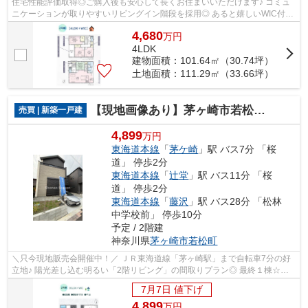
住宅性能評価取得◎ご購入後も安心して長くお住まいいただけます♪ コミュ
ニケーションが取りやすいリビングイン階段を採用◎ あると嬉しいWIC付
き！衣替えの手間が省け家事負担軽減に繋...
4,680
万
円
4LDK
建物面積：101.64㎡（30.74坪）
土地面積：111.29㎡（33.66坪）
【現地画像あり】茅ヶ崎市若松町1期 全2棟 2号棟
売買 | 新築一戸建
4,899
万円
東海道本線
「
茅ケ崎
」駅 バス7分 「桜
道」 停歩2分
東海道本線
「
辻堂
」駅 バス11分 「桜
道」 停歩2分
東海道本線
「
藤沢
」駅 バス28分 「松林
中学校前」 停歩10分
予定 / 2階建
神奈川県
茅ヶ崎市
若松町
＼只今現地販売会開催中！／ ＪＲ東海道線「茅ヶ崎駅」まで自転車7分の好
立地♪ 陽光差し込む明るい「2階リビング」の間取りプラン◎ 最終１棟☆現
地「完成」いたしました♪ごゆっくりご内...
7月7日 値下げ
4,899
万
円