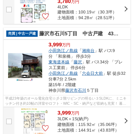
3,780
万
円
4LDK
建物面積：100.19㎡（30.3坪）
土地面積：94.28㎡（28.51坪）
藤沢市石川5丁目 中古戸建 43.83坪
売買 | 中古一戸建
3,999
万円
小田急江ノ島線
「
湘南台
」駅 バス9
分 「和泉橋」 停歩3分
東海道本線
「
藤沢
」駅 バス34分 「プレ
ス工業前」 停歩6分
小田急江ノ島線
「
六会日大前
」駅 徒歩32
分車7分 2.5km
築15年 / 2階建
神奈川県
藤沢市
石川
５丁目
平成23年築のオール電化住宅☆彡２階リビングの明るい３SLDKに、ミニキ
ッチン付き約10帖の洋室やロフト・WIC・SC・納戸など収納も充実！ 暮ら
し方が広がる一邸です。ぜひ新居にご検討く...
3,999
万
円
3LDK＋1S(納戸)
建物面積：115.92㎡（35.06坪）
土地面積：144.91㎡（43.83坪）