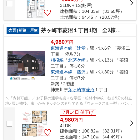
3LDK＋1S(納戸)
建物面積：104.33㎡（31.55坪）
土地面積：94.45㎡（28.57坪）
茅ヶ崎市菱沼１丁目1期 全2棟 2号棟
売買 | 新築一戸建
4,980
万円
東海道本線
「
辻堂
」駅 バス6分 「菱沼二
丁目」 停歩7分
相模線
「
北茅ケ崎
」駅 バス13分 「菱沼
二丁目」 停歩8分
東海道本線
「
藤沢
」駅 バス30分 「菱沼
二丁目」 停歩7分
新築 / 2階建
神奈川県
茅ヶ崎市
菱沼
１丁目
＼「内覧可能」／ お子様の通学も楽々な学区：松林小学校 徒歩5分の好立
地♪ 買い物後、廊下からキッチンの直行できる「ウォークスルー型」パント
リー完備！ 通路タイプの区画でお子さ...
7月14日 値下げ
4,980
万
円
4LDK
建物面積：106.82㎡（32.31坪）
土地面積：147.10㎡（44.49坪）