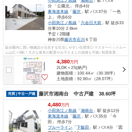
小田急江ノ島線
「
湘南台
」駅 バス8
分 「公園北」 停歩4分
東海道本線
「
藤沢
」駅 バス37分 「一色
上」 停歩6分
小田急江ノ島線
「
六会日大前
」駅 徒歩33
分車10分 2.8km
予定 / 2階建
神奈川県
藤沢市
石川
６丁目
徒歩圏内に買い物施設が点在する生活しやすい住環境◎ マスターベッドルー
ムは広々8帖！大きな家具の配置やお子さまとの就寝も可能♪ 制震装置
「SAFE365」搭載！ご購入後も安心の地震に...
4,380
万
円
2LDK＋2S(納戸)
建物面積：100.44㎡（30.38坪）
土地面積：92.80㎡（28.07坪）
藤沢市湘南台 中古戸建 38.60坪
売買 | 中古一戸建
4,480
万円
小田急江ノ島線
「
湘南台
」駅 徒歩12分
東海道本線
「
藤沢
」駅 バス35分 「今
田」 停歩7分
ブルーライン
「
下飯田
」駅 バス4分 「図