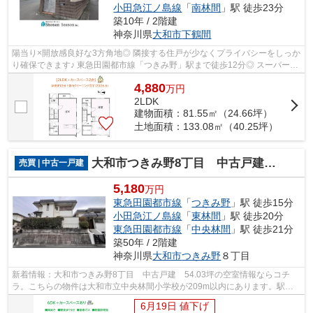
小田急江ノ島線
「
南林間
」駅 徒歩23分
築10年 / 2階建
神奈川県
大和市
下鶴間
陽当り×開放感良好な3方角地◎ 隣接する住戸が少なくプライバシーをしっか
り確保できます♪ 東急田園都市線「つきみ野」駅まで徒歩12分◎ スーパー・
コンビニ（徒歩8分）毎日のお買い物ラ...
4,880
万
円
2LDK
建物面積：81.55㎡（24.66坪）
土地面積：133.08㎡（40.25坪）
大和市つきみ野8丁目 中古戸建 54.03坪
売買 | 中古一戸建
5,180
万円
東急田園都市線
「
つきみ野
」駅 徒歩15分
小田急江ノ島線
「
東林間
」駅 徒歩20分
東急田園都市線
「
中央林間
」駅 徒歩21分
築50年 / 2階建
神奈川県
大和市
つきみ野
８丁目
新着情報：大和市つきみ野8丁目 中古戸建 54.03坪の空室情報ならコチ
ラ。こちらの物件は大和市立中央林間小学校が209m以内にあります。駅ま
で歩いて行くことのできる、駅徒歩15分の...
6月19日 値下げ