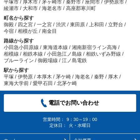
平塚市
/
厚木市
/
茅ヶ崎市
/
秦野市
/
座間市
/
伊勢原市
/
綾瀬市
/
大和市
/
海老名市
/
高座郡寒川町
町名から探す
御殿
/
四之宮
/
一之宮
/
渋沢
/
東田原
/
上和田
/
立野台
/
今宿
/
相模が丘
/
南金目
路線から探す
小田急小田原線
/
東海道本線
/
湘南新宿ライン高海
/
相模線
/
相鉄本線
/
小田急江ノ島線
/
相鉄いずみ野線
/
ブルーライン
/
御殿場線
/
江ノ島電鉄
駅から探す
平塚
/
伊勢原
/
本厚木
/
茅ケ崎
/
海老名
/
秦野
/
厚木
/
東海大学前
/
愛甲石田
/
北茅ケ崎
電話でお問い合わせ
営業時間：
9：30～19：00
定休日：
火・水曜日