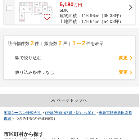
5,180
万
円
6DK
建物面積：116.96㎡（35.38坪）
土地面積：178.64㎡（54.03坪）
2
2
1～2
該当物件数
件
販売数
戸
件を表示
駅で絞り込む
変更
変更
絞り込み条件：
なし
ページトップへ
湘南シーズン株式会社
>
(戸建(売買))路線・駅から探す
>
東急電鉄東急田園都
市線
>
つきみ野駅の戸建(売買)
市区町村から探す