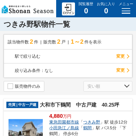
閲覧履歴
お気に入り
メニュー
0
0
つきみ野駅物件一覧
2
2
1～2
該当物件数
件
販売数
戸
件を表示
駅で絞り込む
変更
変更
絞り込み条件：
なし
販売物件のみ
大和市下鶴間 中古戸建 40.25坪
売買 | 中古一戸建
4,880
万円
東急田園都市線
「
つきみ野
」駅 徒歩12分
小田急江ノ島線
「
鶴間
」駅 バス5分 「下
鶴間」 停歩6分