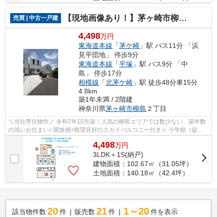
【現地画像あり！】茅ヶ崎市柳島2丁目 中古戸建 42.4坪
売買 | 中古一戸建
4,498
万円
東海道本線
「
茅ケ崎
」駅 バス11分 「浜
見平団地」 停歩9分
東海道本線
「
平塚
」駅 バス9分 「中
島」 停歩17分
相模線
「
北茅ケ崎
」駅 徒歩48分車15分
4.8km
築1年未満 / 2階建
神奈川県
茅ヶ崎市
柳島
２丁目
＼当社専任物件／ 令和7年10月築！人気の柳島エリアでは数少ない、築年数
の浅いお住まい♪ 開放感×眺望良好のスカイバルコニー付き☆ 小学校（徒歩2
分）中学校（徒歩5分）と近く、お子さ...
4,498
万
円
3LDK＋1S(納戸)
建物面積：102.67㎡（31.05坪）
土地面積：140.18㎡（42.4坪）
20
21
1～20
該当物件数
件
販売数
件
件を表示