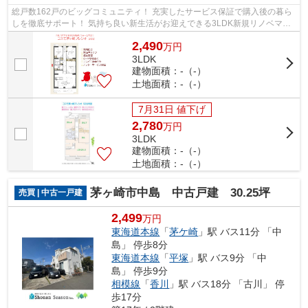
総戸数162戸のビッグコミュニティ！ 充実したサービス保証で購入後の暮ら
しを徹底サポート！ 気持ち良い新生活がお迎えできる3LDK新規リノベマン
ション（R8.1月下旬）です♪ ぜひお問合...
2,490
万
円
3LDK
建物面積：-（-）
土地面積：-（-）
7月31日 値下げ
2,780
万
円
3LDK
建物面積：-（-）
土地面積：-（-）
茅ヶ崎市中島 中古戸建 30.25坪
売買 | 中古一戸建
2,499
万円
東海道本線
「
茅ケ崎
」駅 バス11分 「中
島」 停歩8分
東海道本線
「
平塚
」駅 バス9分 「中
島」 停歩9分
相模線
「
香川
」駅 バス18分 「古川」 停
歩17分