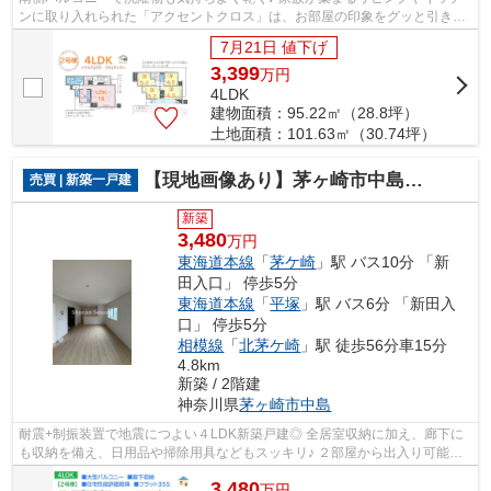
ンに取り入れられた「アクセントクロス」は、お部屋の印象をグッと引き締
めオシャレな空間を演出します◎ コン...
7月21日 値下げ
3,399
万
円
4LDK
建物面積：95.22㎡（28.8坪）
土地面積：101.63㎡（30.74坪）
【現地画像あり】茅ヶ崎市中島第１４ 全２棟 ２号棟
売買 | 新築一戸建
新築
3,480
万円
東海道本線
「
茅ケ崎
」駅 バス10分 「新
田入口」 停歩5分
東海道本線
「
平塚
」駅 バス6分 「新田入
口」 停歩5分
相模線
「
北茅ケ崎
」駅 徒歩56分車15分
4.8km
新築 / 2階建
神奈川県
茅ヶ崎市
中島
耐震+制振装置で地震につよい４LDK新築戸建◎ 全居室収納に加え、廊下に
も収納を備え、日用品や掃除用具などもスッキリ♪ ２部屋から出入り可能な
大型バルコニーも魅力的☆ 光熱費を抑え...
3,480
万
円