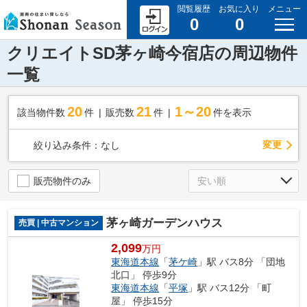
閲覧履歴
お気に入り
メニュー
0
0
クリエイトSD茅ヶ崎今宿店の周辺物件
一覧
20
21
1～20
該当物件数
件
販売数
件
件を表示
変更
絞り込み条件：
なし
販売物件のみ
茅ヶ崎ガーデンハウス
売買 | 中古マンション
2,099
万円
東海道本線
「
茅ケ崎
」駅 バス8分 「団地
北口」 停歩9分
東海道本線
「
平塚
」駅 バス12分 「町
屋」 停歩15分