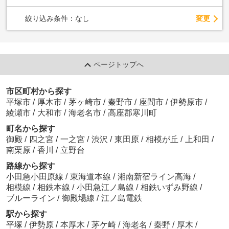
変更
絞り込み条件：
なし
ページトップへ
市区町村から探す
平塚市
/
厚木市
/
茅ヶ崎市
/
秦野市
/
座間市
/
伊勢原市
/
綾瀬市
/
大和市
/
海老名市
/
高座郡寒川町
町名から探す
御殿
/
四之宮
/
一之宮
/
渋沢
/
東田原
/
相模が丘
/
上和田
/
南栗原
/
香川
/
立野台
路線から探す
小田急小田原線
/
東海道本線
/
湘南新宿ライン高海
/
相模線
/
相鉄本線
/
小田急江ノ島線
/
相鉄いずみ野線
/
ブルーライン
/
御殿場線
/
江ノ島電鉄
駅から探す
平塚
/
伊勢原
/
本厚木
/
茅ケ崎
/
海老名
/
秦野
/
厚木
/