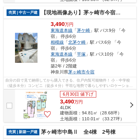
【現地画像あり】茅ヶ崎市今宿 全8区画 4号棟
売買 | 中古一戸建
3,490
万円
東海道本線
「
茅ケ崎
」駅 バス9分 「今
宿」 停歩6分
相模線
「
北茅ケ崎
」駅 バス6分 「今
宿」 停歩6分
東海道本線
「
平塚
」駅 バス10分 「今
宿」 停歩6分
築2年 / 2階建
神奈川県
茅ヶ崎市
今宿
自分の目で見て納得してから購入できる、住戸内覧可能物件！ 小・中学校
（徒歩８分）コンビニ（徒歩４分）平坦な地勢で暮らしやすいロケーショ
ン！ 育児・家事に重宝する和室込み・4LD...
6月30日 値下げ
3,490
万
円
4LDK
建物面積：94.81㎡（28.68坪）
土地面積：110.01㎡（33.27坪）
茅ヶ崎市中島Ⅱ 全4棟 2号棟
売買 | 新築一戸建