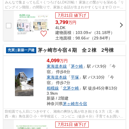
みんなで集まっても広々くつろげるLDK20帖！ 家族との繋がりを深める「リ
ビングイン階段」の間取りで、家族と会話が生まれやすくなります◎ ローソ
ンまで徒歩2分とちょっとしたお買い物...
7月21日 値下げ
3,799
万
円
4LDK
建物面積：103.09㎡（31.18坪）
土地面積：98.66㎡（29.84坪）
茅ヶ崎市今宿４期 全２棟 2号棟
売買 | 新築一戸建
4,099
万円
東海道本線
「
茅ケ崎
」駅 バス9分 「今
宿」 停歩8分
東海道本線
「
平塚
」駅 バス10分 「今
宿」 停歩7分
相模線
「
北茅ケ崎
」駅 徒歩45分車13分
3.9km
新築 / 2階建
神奈川県
茅ヶ崎市
今宿
防犯面でも人目につきやすく、湘南の爽快な風が吹き抜ける３方（北・南
西・南）角住居◎ 小・中学校近く、コンビニ（徒歩４分）子育て＆お買い物
便良好な、暮らしやすい住環境にござい...
7月21日 値下げ