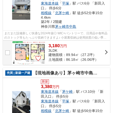
東海道本線
「
平塚
」駅 バス6分 「新田入
口」 停歩6分
相模線
「
北茅ケ崎
」駅 徒歩52分車15分
4.4km
築2年 / 2階建
神奈川県
茅ヶ崎市
中島
まだまだ設備新しく快適な2024年築◎ WIC×パントリーで、日用品や食料品
のストック等もたっぷり収納できますよ♪ 小屋裏収納は使用頻度の低い季節
物を収納するのに便利ですね！ 人気の都...
3,180
万
円
3LDK
建物面積：89.94㎡（27.2坪）
土地面積：86.18㎡（26.06坪）
【現地画像あり】茅ヶ崎市中島第１４ 全２棟 １号棟
売買 | 新築一戸建
新築
3,380
万円
東海道本線
「
茅ケ崎
」駅 バス10分 「新
田入口」 停歩5分
東海道本線
「
平塚
」駅 バス6分 「新田入
口」 停歩5分
相模線
「
北茅ケ崎
」駅 徒歩56分車15分