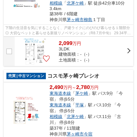
相模線
「
北茅ケ崎
」駅 徒歩42分車10分
3.4km
築38年 / 6階建
神奈川県
茅ヶ崎市
柳島
１丁目
下階の生活音を気にすることなく、戸建ライクにのびのび暮らせる１階部分
◎ 大切なペットと暮らせる新規リノベマンション（R8.7月中旬） 29.34平米
の専用庭では、アウトドアリビングが...
2,099
万
円
3LDK
建物面積：-（-）
土地面積：-（-）
コスモ茅ヶ崎プレシオ
売買 | 中古マンション
2,490
2,780
万円～
万円
東海道本線
「
茅ケ崎
」駅 バス9分 「今
宿」 停歩5分
東海道本線
「
平塚
」駅 バス10分 「今
宿」 停歩5分
相模線
「
北茅ケ崎
」駅 バス11分 「古
川」 停歩8分
築37年 / 11階建
神奈川県
茅ヶ崎市
今宿