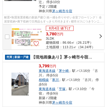
辻」 停歩10分
予定 / 2階建
神奈川県
茅ヶ崎市
今宿
耐震×制震装置搭載の新築戸建◎ 統一感を作りやすい全室フローリング！ 全
居室収納+廊下収納で日用品もすっきり片付きます♪ 都市ガスにつきランニン
グコスト節約にも繋がります◎ ご好評...
8月4日 値下げ
3,780
万
円
3LDK
建物面積：86.66㎡（26.21坪）
土地面積：113.21㎡（34.24坪）
【現地画像あり】茅ヶ崎市今宿３期 全２棟 １号棟
売買 | 新築一戸建
3,799
万円
東海道本線
「
茅ケ崎
」駅 バス16分 「古
川」 停歩5分
相模線
「
寒川
」駅 バス18分 「古川」 停
歩5分
東海道本線
「
平塚
」駅 バス10分 「今
宿」 停歩9分
新築 / 2階建
神奈川県
茅ヶ崎市
今宿