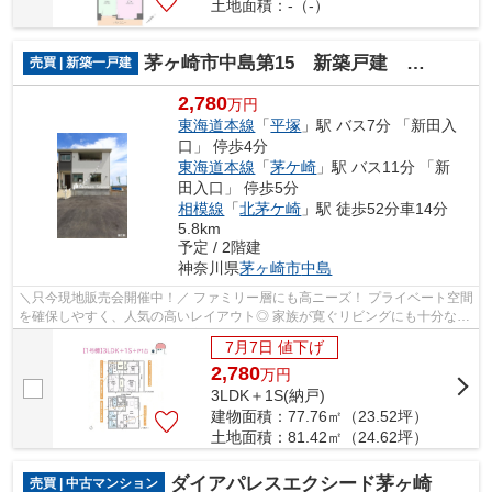
土地面積：-（-）
茅ヶ崎市中島第15 新築戸建 全１棟
売買 | 新築一戸建
2,780
万円
東海道本線
「
平塚
」駅 バス7分 「新田入
口」 停歩4分
東海道本線
「
茅ケ崎
」駅 バス11分 「新
田入口」 停歩5分
相模線
「
北茅ケ崎
」駅 徒歩52分車14分
5.8km
予定 / 2階建
神奈川県
茅ヶ崎市
中島
＼只今現地販売会開催中！／ ファミリー層にも高ニーズ！ プライベート空間
を確保しやすく、人気の高いレイアウト◎ 家族が寛ぐリビングにも十分な広
さがあり、水廻り集中設計で家事効...
7月7日 値下げ
2,780
万
円
3LDK＋1S(納戸)
建物面積：77.76㎡（23.52坪）
土地面積：81.42㎡（24.62坪）
ダイアパレスエクシード茅ヶ崎
売買 | 中古マンション