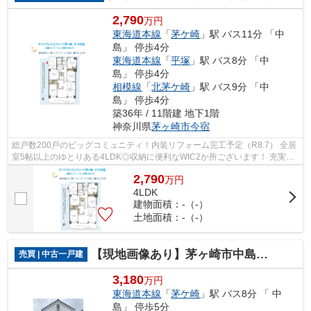
2,790
万円
東海道本線
「
茅ケ崎
」駅 バス11分 「中
島」 停歩4分
東海道本線
「
平塚
」駅 バス8分 「中
島」 停歩4分
相模線
「
北茅ケ崎
」駅 バス9分 「中
島」 停歩4分
築36年 / 11階建 地下1階
神奈川県
茅ヶ崎市
今宿
総戸数200戸のビッグコミュニティ！内装リフォーム完工予定（R8.7） 全居
室5帖以上のゆとりある4LDK◎収納に便利なWIC2か所ございます！ 充実し
たサポート体制でご購入後も安心です♪
2,790
万
円
4LDK
建物面積：-（-）
土地面積：-（-）
【現地画像あり】茅ヶ崎市中島 中古戸建 86.18平米
売買 | 中古一戸建
3,180
万円
東海道本線
「
茅ケ崎
」駅 バス8分 「 中
島」 停歩5分