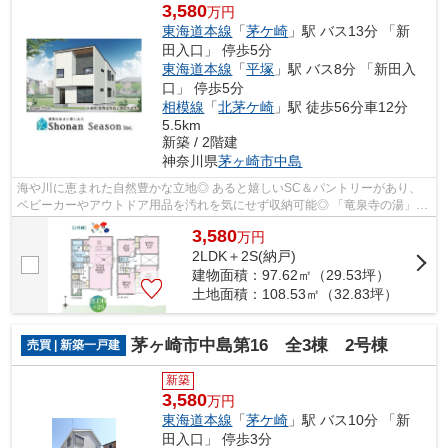
3,580
万円
東海道本線
「
茅ケ崎
」駅 バス13分 「新
田入口」 停歩5分
東海道本線
「
平塚
」駅 バス8分 「新田入
口」 停歩5分
相模線
「
北茅ケ崎
」駅 徒歩56分車12分
5.5km
新築 / 2階建
神奈川県
茅ヶ崎市
中島
海や川に恵まれた自然豊かな立地◎ あると嬉しいSC＆パントリーがあり、
ベビーカーやアウトドア用品を汚れを気にせず収納可能◎ 「竜泉寺の湯」ま
で徒歩14分。休日は気軽に温泉やサウナ...
3,580
万
円
2LDK＋2S(納戸)
建物面積：97.62㎡（29.53坪）
土地面積：108.53㎡（32.83坪）
茅ヶ崎市中島第16 全3棟 2号棟
売買 | 新築一戸建
新築
3,580
万円
東海道本線
「
茅ケ崎
」駅 バス10分 「新
田入口」 停歩3分