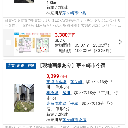
4.8km
新築 / 2階建
神奈川県
茅ヶ崎市
中島
耐震+制振装置で地震につよい３LDK新築戸建◎ キッチン後ろにはパントリ
ーを備え、食料品や日用品もたっぷり収納可能！ 玄関のSICにはベビーカー
などもスッキリ片づきます♪ 光熱費を抑...
3,380
万
円
3LDK
建物面積：95.97㎡（29.03坪）
土地面積：100.02㎡（30.25坪）
【現地画像あり】茅ヶ崎市今宿３期 全２棟 ２号棟
売買 | 新築一戸建
3,399
万円
東海道本線
「
茅ケ崎
」駅 バス16分 「古
川」 停歩5分
相模線
「
寒川
」駅 バス18分 「古川」 停
歩5分
東海道本線
「
平塚
」駅 バス10分 「今
宿」 停歩9分
新築 / 2階建
神奈川県
茅ヶ崎市
今宿
南側バルコニーで洗濯物も気持ちよく乾く♪ 家族が集まるリビングやキッチ