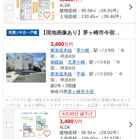
4LDK
建物面積：95.58㎡（28.91坪）
土地面積：130.45㎡（39.46坪）
【現地画像あり】茅ヶ崎市今宿 全8区画 6号棟
売買 | 中古一戸建
3,490
万円
東海道本線
「
茅ケ崎
」駅 バス9分 「今
宿」 停歩6分
相模線
「
北茅ケ崎
」駅 バス6分 「今
宿」 停歩6分
東海道本線
「
平塚
」駅 バス10分 「今
宿」 停歩6分
築2年 / 2階建
神奈川県
茅ヶ崎市
今宿
インテリアに統一感生まれる全室フローリングの4LDK◎ 家族が集まるリビ
ングには、あると便利な「スタディカウンター」を設置！ お子様の自宅学習
はもちろん！リモートワークに使い勝手...
6月30日 値下げ
3,490
万
円
4LDK
建物面積：95.92㎡（29.01坪）
土地面積：109.00㎡（32.97坪）