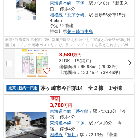
東海道本線
「
平塚
」駅 バス6分 「新田入
口」 停歩4分
相模線
「
北茅ケ崎
」駅 徒歩56分車15分
4.5km
予定 / 2階建
神奈川県
茅ヶ崎市
中島
耐震×制震装置で地震に強い新築戸建◎ お料理中もご家族との会話が弾む対
面式キッチン☆ 都市ガスエリアで、ランニングコストを抑えられます♪ WIC
には小物を含めてたっぷり収納可能！ ぜ...
3,580
万
円
3LDK＋1S(納戸)
建物面積：95.98㎡（29.03坪）
土地面積：130.45㎡（39.46坪）
茅ヶ崎市今宿第14 全２棟 1号棟
売買 | 新築一戸建
新築
3,780
万円
東海道本線
「
茅ケ崎
」駅 バス10分 「今
宿」 停歩4分
東海道本線
「
平塚
」駅 バス10分 「今
宿」 停歩4分
相模線
「
寒川
」駅 バス13分 「萩園