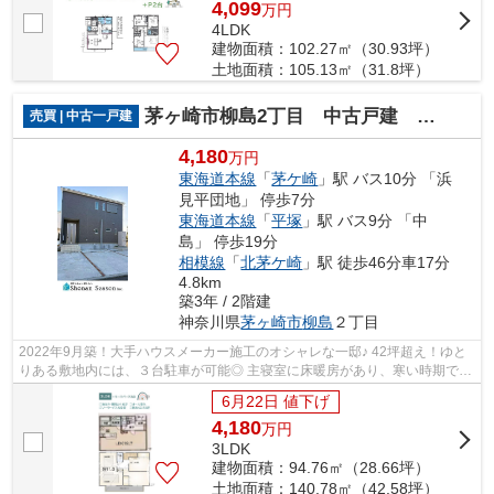
4,099
万
円
4LDK
建物面積：102.27㎡（30.93坪）
土地面積：105.13㎡（31.8坪）
茅ヶ崎市柳島2丁目 中古戸建 42.58坪
売買 | 中古一戸建
4,180
万円
東海道本線
「
茅ケ崎
」駅 バス10分 「浜
見平団地」 停歩7分
東海道本線
「
平塚
」駅 バス9分 「中
島」 停歩19分
相模線
「
北茅ケ崎
」駅 徒歩46分車17分
4.8km
築3年 / 2階建
神奈川県
茅ヶ崎市
柳島
２丁目
2022年9月築！大手ハウスメーカー施工のオシャレな一邸♪ 42坪超え！ゆと
りある敷地内には、３台駐車が可能◎ 主寝室に床暖房があり、寒い時期でも
足元から暖まります♪ ぜひこの機会にご...
6月22日 値下げ
4,180
万
円
3LDK
建物面積：94.76㎡（28.66坪）
土地面積：140.78㎡（42.58坪）