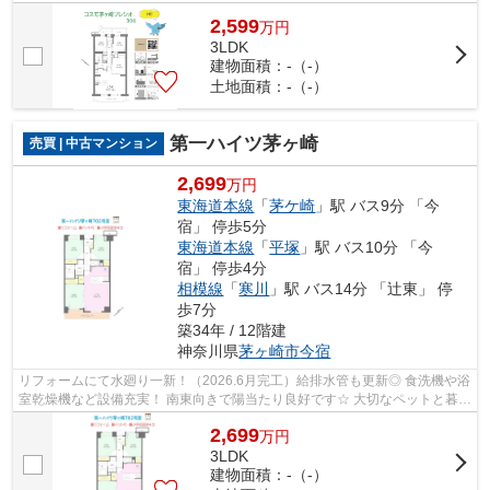
制も良好！ アフターサービス保証も...
2,599
万
円
3LDK
建物面積：-（-）
土地面積：-（-）
第一ハイツ茅ヶ崎
売買 | 中古マンション
2,699
万円
東海道本線
「
茅ケ崎
」駅 バス9分 「今
宿」 停歩5分
東海道本線
「
平塚
」駅 バス10分 「今
宿」 停歩4分
相模線
「
寒川
」駅 バス14分 「辻東」 停
歩7分
築34年 / 12階建
神奈川県
茅ヶ崎市
今宿
リフォームにて水廻り一新！（2026.6月完工）給排水管も更新◎ 食洗機や浴
室乾燥機など設備充実！ 南東向きで陽当たり良好です☆ 大切なペットと暮ら
すこともできますよ♪ アフターサービ...
2,699
万
円
3LDK
建物面積：-（-）