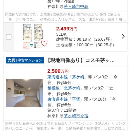
築17年 / 2階建
神奈川県
茅ヶ崎市
中島
開放的な角地に佇む、全居室2面採光の明るい室内の3LDK♪ 多彩に使える
「ルーフバルコニ」ーや車の出し入れがスムーズな「並列P2台」完備！ 柳島
小学校まで徒歩8分、中島中学校まで徒歩...
2,499
万
円
3LDK
建物面積：88.19㎡（26.67坪）
土地面積：100.00㎡（30.25坪）
【現地画像あり】コスモ茅ヶ崎プレシオ
売買 | 中古マンション
2,599
万円
東海道本線
「
茅ケ崎
」駅 バス9分 「今
宿」 停歩5分
相模線
「
北茅ケ崎
」駅 バス8分 「辻
東」 停歩9分
東海道本線
「
平塚
」駅 バス10分 「今
宿」 停歩5分
築37年 / 11階建
神奈川県
茅ヶ崎市
今宿
気持ち良い新生活がお迎えできる新規リノベマンション（R8.7月） リビング
側バルコニーから「桜並木」を一望！ 全区画平置き駐車場で、日勤で管理体