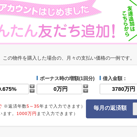
この物件を購入した場合の、月々の支払い価格の一例です。
ボーナス時の増額(1回分)
借入金額：
で
※返済年数
5～35
年まで入力できます）
毎月の返済額
います。
1000万円
まで入力できます）