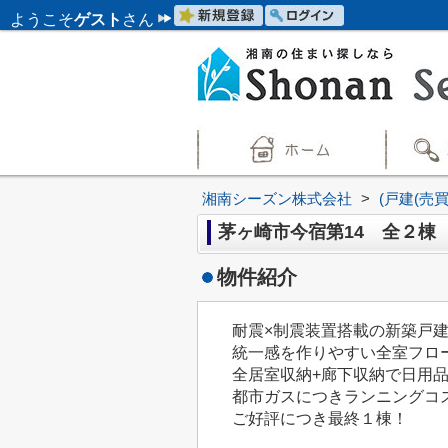
ようこそ
ゲスト
さん
湘南シーズン株式会社
>
(戸建(売
茅ヶ崎市今宿第14 全２棟
物件紹介
耐震×制震装置搭載の新築戸
統一感を作りやすい全室フロ
全居室収納+廊下収納で日用品
都市ガスにつきランニングコ
ご好評につき最終１棟！