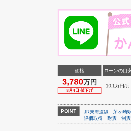
価格
ローンの目
3,780
万円
10.1万円/月
8月4日 値下げ
POINT
JR東海道線
茅ヶ崎
評価取得
耐震
制震