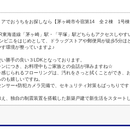
リアでおうちをお探しなら【茅ヶ崎市今宿第14 全２棟 1号棟
JR東海道線「茅ヶ崎」駅・「平塚」駅どちらもアクセスしやす
コンビニをはじめとして、ドラッグストアや郵便局が徒歩5分ほ
やす環境が整っていますよ♪
使い勝手の良い３LDKとなっております。
チンにつき、お料理中もご家族との会話が弾みますね☆
を感じられるフローリングは、汚れをさっと拭くことができ、
るのも嬉しいですね。
センサー+防犯カメラ完備で、セキュリティ対策もばっちりです
加え、独自の制震装置を搭載した新築戸建で新生活をスタート