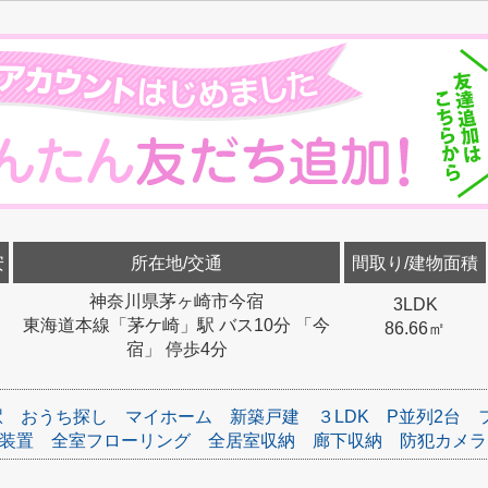
安
所在地/交通
間取り/建物面積
神奈川県茅ヶ崎市今宿
3LDK
東海道本線「茅ケ崎」駅 バス10分 「今
86.66㎡
宿」 停歩4分
駅
おうち探し
マイホーム
新築戸建
３LDK
P並列2台
装置
全室フローリング
全居室収納
廊下収納
防犯カメラ