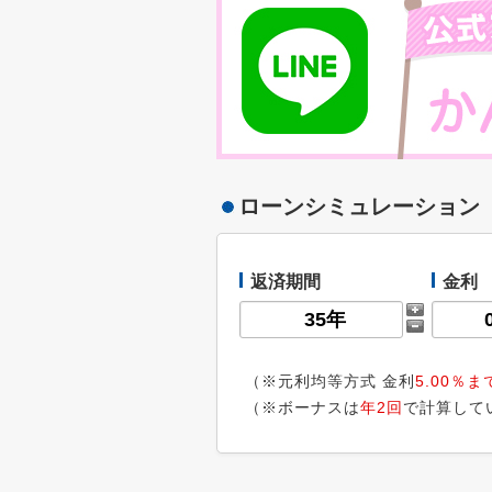
ローンシミュレーション
返済期間
金利
（※元利均等方式 金利
5.00％ま
（※ボーナスは
年2回
で計算して