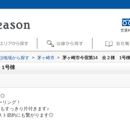
営業時
買))地域から探す
>
茅ヶ崎市
>
茅ヶ崎市今宿第14 全２棟 1号
 1号棟
建◎
ーリング！
もすっきり片付きます♪
スト節約にも繋がります◎