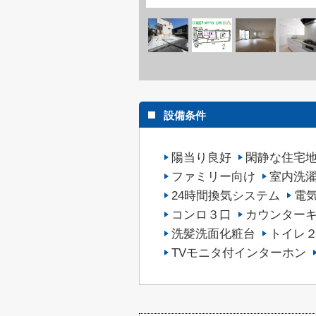
設備条件
陽当り良好
閑静な住宅
ファミリー向け
室内洗
24時間換気システム
電
コンロ３口
カウンター
洗髪洗面化粧台
トイレ
TVモニタ付インターホン