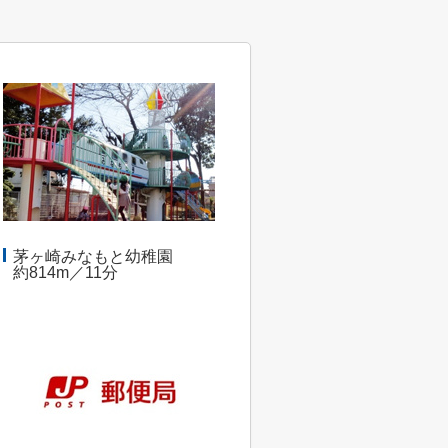
茅ヶ崎みなもと幼稚園
約814m／11分