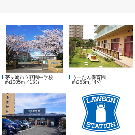
茅ヶ崎市立萩園中学校
うーたん保育園
約1005m／13分
約253m／4分