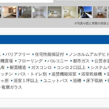
※写真や図と実際の現状
地
バリアフリー
住宅性能保証付
ノンホルムアルデヒ
濯機置場
フローリング
バルコニー
都市ガス
公営水
気有
耐震構造
ガスコンロ
コンロ２口以上
システム
キッチン
バス・トイレ別
追焚機能浴室
浴室乾燥機
２ヶ所
浴室１坪以上
ユニットバス
浴槽
床下収納
複層ガラス