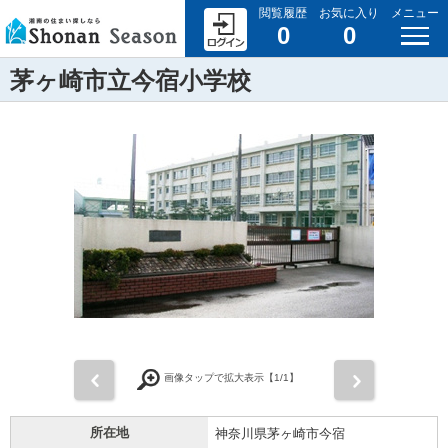
閲覧履歴
お気に入り
メニュー
0
0
茅ヶ崎市立今宿小学校
前
次
画像タップで拡大表示【
1
/1】
所在地
神奈川県茅ヶ崎市今宿