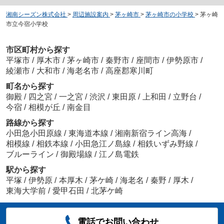
湘南シーズン株式会社
>
周辺施設案内
>
茅ヶ崎市
>
茅ヶ崎市の小学校
>
茅ヶ崎
市立今宿小学校
市区町村から探す
平塚市
/
厚木市
/
茅ヶ崎市
/
秦野市
/
座間市
/
伊勢原市
/
綾瀬市
/
大和市
/
海老名市
/
高座郡寒川町
町名から探す
御殿
/
四之宮
/
一之宮
/
渋沢
/
東田原
/
上和田
/
立野台
/
今宿
/
相模が丘
/
南金目
路線から探す
小田急小田原線
/
東海道本線
/
湘南新宿ライン高海
/
相模線
/
相鉄本線
/
小田急江ノ島線
/
相鉄いずみ野線
/
ブルーライン
/
御殿場線
/
江ノ島電鉄
駅から探す
平塚
/
伊勢原
/
本厚木
/
茅ケ崎
/
海老名
/
秦野
/
厚木
/
東海大学前
/
愛甲石田
/
北茅ケ崎
電話でお問い合わせ