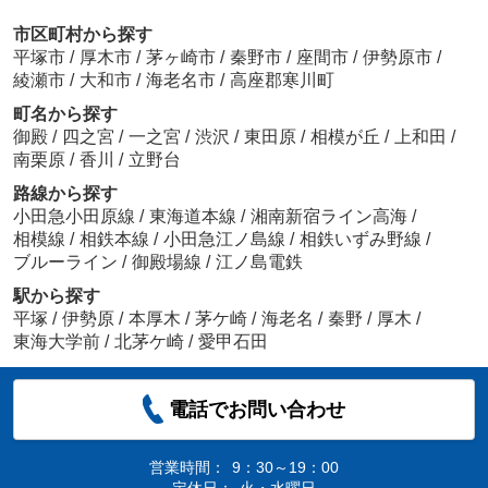
市区町村から探す
平塚市
/
厚木市
/
茅ヶ崎市
/
秦野市
/
座間市
/
伊勢原市
/
綾瀬市
/
大和市
/
海老名市
/
高座郡寒川町
町名から探す
御殿
/
四之宮
/
一之宮
/
渋沢
/
東田原
/
相模が丘
/
上和田
/
南栗原
/
香川
/
立野台
路線から探す
小田急小田原線
/
東海道本線
/
湘南新宿ライン高海
/
相模線
/
相鉄本線
/
小田急江ノ島線
/
相鉄いずみ野線
/
ブルーライン
/
御殿場線
/
江ノ島電鉄
駅から探す
平塚
/
伊勢原
/
本厚木
/
茅ケ崎
/
海老名
/
秦野
/
厚木
/
東海大学前
/
北茅ケ崎
/
愛甲石田
電話でお問い合わせ
営業時間：
9：30～19：00
定休日：
火・水曜日