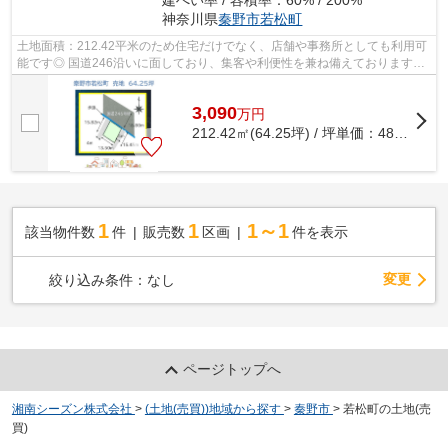
建ぺい率 / 容積率：60% / 200%
神奈川県
秦野市
若松町
土地面積：212.42平米のため住宅だけでなく、店舗や事務所としても利用可
能です◎ 国道246沿いに面しており、集客や利便性を兼ね備えております！
「渋沢駅」まで徒歩9分と電車利用にも...
3,090
万
円
212.42㎡(64.25坪) / 坪単価：
48.09
万円
1
1
1～1
該当物件数
件
販売数
区画
件を表示
変更
絞り込み条件：
なし
ページトップへ
湘南シーズン株式会社
>
(土地(売買))地域から探す
>
秦野市
>
若松町の土地(売
買)