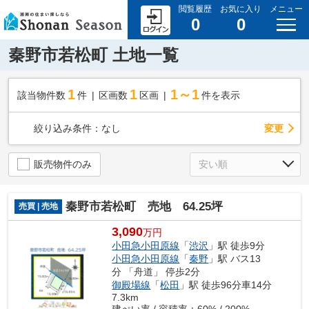
閲覧履歴
お気に入り
メニュー
0
0
秦野市若松町 土地一覧
1
1
1～1
該当物件数
件
区画数
区画
件を表示
変更
絞り込み条件：
なし
販売物件のみ
秦野市若松町 売地 64.25坪
売買 | 売地
3,090
万円
小田急小田原線
「
渋沢
」駅 徒歩9分
小田急小田原線
「
秦野
」駅 バス13
分 「舟道」 停歩2分
御殿場線
「
松田
」駅 徒歩96分車14分
7.3km